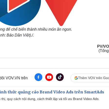
ùng để chế biến thành nhiều món ăn ngon.
nh: Báo Dân Việt)./.
PV/VO
(Tổng
 dõi VOV.VN trên
Thêm VOV trên Goo
ình thức quảng cáo Brand Video Ads trên SmartAds
ển thị, quy cách nội dung, cách thiết lập và tối ưu Brand Video Ads.