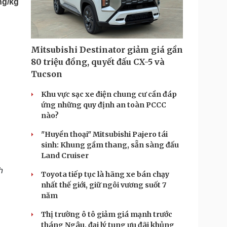
ng/kg
Doanh nghiệp 24h
Tin Công nghệ
Doanh nhân
Trải nghiệm
ì cộng đồng
Chuyển đổi số
Mitsubishi Destinator giảm giá gần
u lịch
Podcast
80 triệu đồng, quyết đấu CX-5 và
Tư vấn
Câu chuyện thời sự
Tucson
Săn Tour
Đọc truyện đêm khuya
heck-in
Cửa sổ tình yêu
Khu vực sạc xe điện chung cư cần đáp
Kể chuyện cho bé
ứng những quy định an toàn PCCC
Hạt giống tâm hồn
nào?
"Huyền thoại" Mitsubishi Pajero tái
sinh: Khung gầm thang, sẵn sàng đấu
Land Cruiser
h
Toyota tiếp tục là hãng xe bán chạy
nhất thế giới, giữ ngôi vương suốt 7
năm
Thị trường ô tô giảm giá mạnh trước
tháng Ngâu, đại lý tung ưu đãi khủng