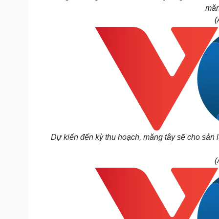
măn
(
Dự kiến đến kỳ thu hoạch, măng tây sẽ cho sản 
(