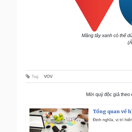
Măng tây xanh có thể d
(Ả
Tag:
VOV
Mời quý độc giả theo
Tổng quan về h
Định nghĩa, vị trí hi