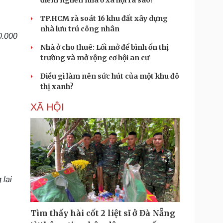
điểm nghẽn nhà ở xã hội ra sao?
TP.HCM rà soát 16 khu đất xây dựng
nhà lưu trú công nhân
0.000
Nhà ở cho thuê: Lối mở để bình ổn thị
trường và mở rộng cơ hội an cư
Điều gì làm nên sức hút của một khu đô
thị xanh?
XÃ HỘI
 lại
Tìm thấy hài cốt 2 liệt sĩ ở Đà Nẵng