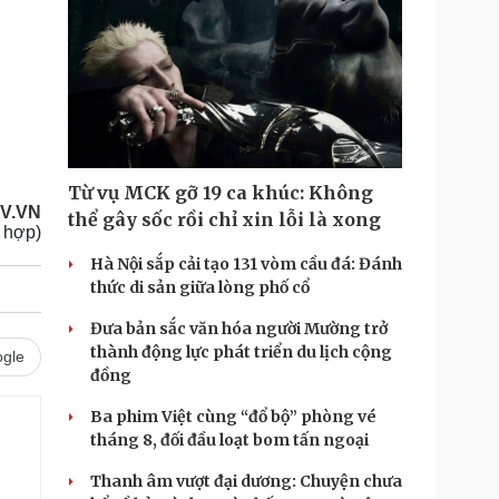
Từ vụ MCK gỡ 19 ca khúc: Không
V.VN
thể gây sốc rồi chỉ xin lỗi là xong
 hợp)
Hà Nội sắp cải tạo 131 vòm cầu đá: Đánh
thức di sản giữa lòng phố cổ
Đưa bản sắc văn hóa người Mường trở
thành động lực phát triển du lịch cộng
gle
đồng
Ba phim Việt cùng “đổ bộ” phòng vé
tháng 8, đối đầu loạt bom tấn ngoại
Thanh âm vượt đại dương: Chuyện chưa