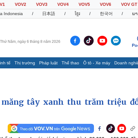
V1
VOV2
VOV3
VOV4
VOV5
VOV6
VOV GT
a Indonesia
/
日本語
/
ខ្មែរ
/
한국어
/
ພາ
Thứ Năm, ngày 6 tháng 8 năm 2026
Po
inh tế
Thị trường
Pháp luật
Thể thao
Ô tô - Xe máy
Doanh nghi
Thế giới
Multimedia
K
Quan sát
Video
B
Cuộc sống đó đây
Ảnh
K
Hồ sơ
E-Magazine
 măng tây xanh thu trăm triệu đ
Infographic
Thể thao
Ô tô - Xe máy
D
Bóng đá
Ô tô
T