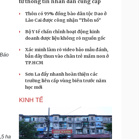
từ thông tin nhân dân cung cấp
Thôn có 95% đồng bào dân tộc Dao ở
Lào Cai được công nhận "Thôn số"
Bộ Y tế chấn chỉnh hoạt động kinh
doanh dược liệu không rõ nguồn gốc
Xác minh làm rõ video bảo mẫu đánh,
 Báo
bắn dây thun vào chân trẻ mầm non ở
TP.HCM
Sơn La đẩy nhanh hoàn thiện các
trường liên cấp vùng biên trước năm
học mới
KINH TẾ
,5 ha