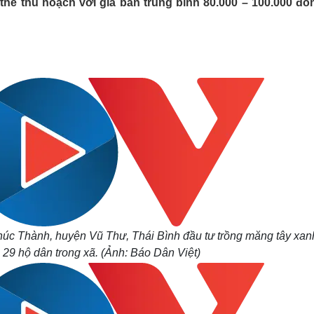
thể thu hoạch với giá bán trung bình 80.000 – 100.000 đồ
Lịch thi đấu bóng đá
Xe máy
Thế giới thể thao
Tư vấn
eSports
V
Hậu trường
Văn hóa
Giải trí
D
Sân khấu - Điện ảnh
Nghệ sĩ
Văn học
Thời trang
Âm nhạc
Sao Việt
c
Di sản
úc Thành, huyện Vũ Thư, Thái Bình đầu tư trồng măng tây xan
a 29 hộ dân trong xã. (Ảnh: Báo Dân Việt)