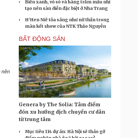
Biển xanh, vỏ sò và hàng trăm mẫu nhí
tạo nên sàn diễn đặc biệt ở Nha Trang
H'Hen Niê tỏa sáng như nữ thần trong
màn kết show của NTK Thảo Nguyễn
BẤT ĐỘNG SẢN
m nên
Genera by The Solia: Tâm điểm
đón xu hướng dịch chuyển cư dân
từ trung tâm
Mục tiêu 114 dự án: Hà Nội sẽ tháo gỡ