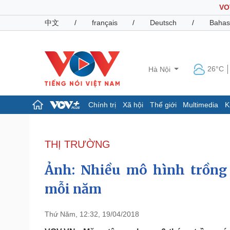
VO
中文
/
français
/
Deutsch
/
Bahas
26°C
Hà Nội
Chính trị
Xã hội
Thế giới
Multimedia
K
Chính trị
Xã hội
Đảng
Tin 24h
THỊ TRƯỜNG
Tổ chức nhân sự
Dự báo thời tiết
Quốc hội
Giáo dục
Ảnh: Nhiều mô hình trồng
Nhận diện sự thật
Dấu ấn VOV
Việc làm
mỗi năm
Biển đảo
Pháp luật
Quân sự - Quốc phòng
Thứ Năm, 12:32, 19/04/2018
Vụ án
Vũ khí