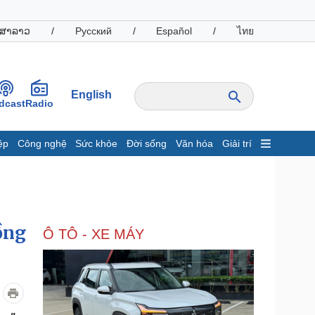
ສາລາວ
/
Русский
/
Español
/
ไทย
English
dcast
Radio
ệp
Công nghệ
Sức khỏe
Đời sống
Văn hóa
Giải trí
inh tế
Thị trường
ất động sản
Giá vàng
hởi nghiệp
Tiêu dùng
Tỷ giá
ồng
Ô TÔ - XE MÁY
Chứng khoán
Giá cà phê
oanh nghiệp
Công nghệ
hông tin doanh nghiệp
Sành điệu