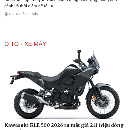
cảnh và thời điểm để tối ưu.
| SmartAds
Ô TÔ - XE MÁY
Sức khỏe
Đời sống
Dinh dưỡng - món ngon
Nhà đẹp
Cây thuốc
Blog
Sản phụ khoa
Tình yêu - Gia đình
Nhi khoa
Nam khoa
Làm đẹp - giảm cân
Phòng mạch online
Ăn sạch sống khỏe
Kawasaki KLE 500 2026 ra mắt giá 211 triệu đồng