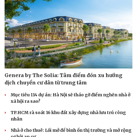
Genera by The Solia: Tâm điểm đón xu hướng
dịch chuyển cư dân từ trung tâm
Văn hóa
Giải trí
Mục tiêu 114 dự án: Hà Nội sẽ tháo gỡ điểm nghẽn nhà ở
Sân khấu - Điện ảnh
Nghệ sĩ
xã hội ra sao?
Văn học
Thời trang
Âm nhạc
Sao Việt
TP.HCM rà soát 16 khu đất xây dựng nhà lưu trú công
Di sản
nhân
Nhà ở cho thuê: Lối mở để bình ổn thị trường và mở rộng
cơ hội an cư