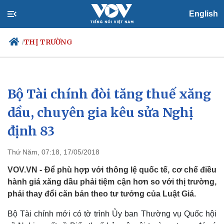
English
THỊ TRƯỜNG
/
Bộ Tài chính đòi tăng thuế xăng
Chính trị
Xã hội
Đảng
Tin 24h
dầu, chuyên gia kêu sửa Nghị
Tổ chức nhân sự
Dự báo thời tiết
định 83
Quốc hội
Giáo dục
Nhận diện sự thật
Dấu ấn VOV
Việc làm
Thứ Năm, 07:18, 17/05/2018
Biển đảo
VOV.VN - Để phù hợp với thông lệ quốc tế, cơ chế điều
hành giá xăng dầu phải tiệm cận hơn so với thị trường,
phải thay đổi căn bản theo tư tưởng của Luật Giá.
Bộ Tài chính mới có tờ trình Ủy ban Thường vụ Quốc hội