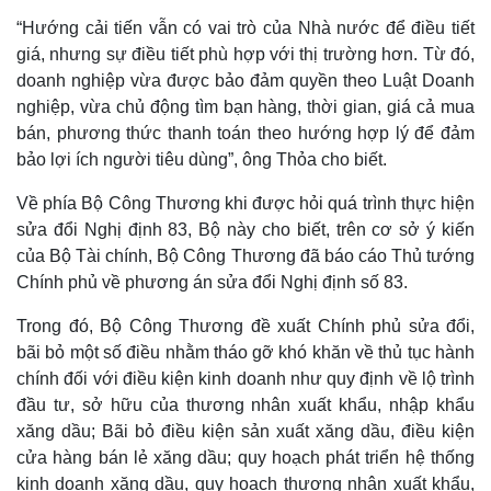
“Hướng cải tiến vẫn có vai trò của Nhà nước để điều tiết
giá, nhưng sự điều tiết phù hợp với thị trường hơn. Từ đó,
doanh nghiệp vừa được bảo đảm quyền theo Luật Doanh
nghiệp, vừa chủ động tìm bạn hàng, thời gian, giá cả mua
bán, phương thức thanh toán theo hướng hợp lý để đảm
bảo lợi ích người tiêu dùng”, ông Thỏa cho biết.
Về phía Bộ Công Thương khi được hỏi quá trình thực hiện
sửa đổi Nghị định 83, Bộ này cho biết, trên cơ sở ý kiến
của Bộ Tài chính, Bộ Công Thương đã báo cáo Thủ tướng
Chính phủ về phương án sửa đổi Nghị định số 83.
Trong đó, Bộ Công Thương đề xuất Chính phủ sửa đổi,
bãi bỏ một số điều nhằm tháo gỡ khó khăn về thủ tục hành
chính đối với điều kiện kinh doanh như quy định về lộ trình
Kinh tế
Thị trường
đầu tư, sở hữu của thương nhân xuất khẩu, nhập khẩu
Bất động sản
Giá vàng
xăng dầu; Bãi bỏ điều kiện sản xuất xăng dầu, điều kiện
Khởi nghiệp
Tiêu dùng
Tỷ giá
cửa hàng bán lẻ xăng dầu; quy hoạch phát triển hệ thống
Chứng khoán
kinh doanh xăng dầu, quy hoạch thương nhân xuất khẩu,