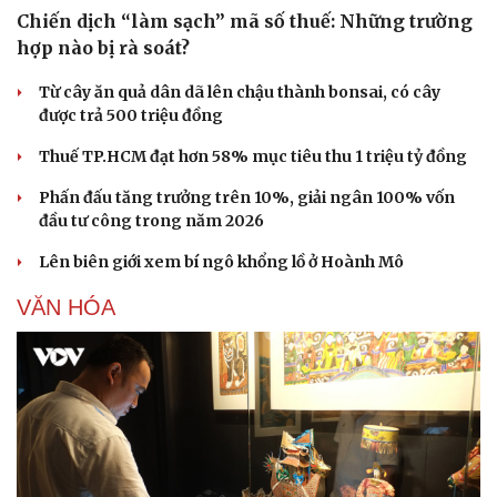
Chiến dịch “làm sạch” mã số thuế: Những trường
hợp nào bị rà soát?
Từ cây ăn quả dân dã lên chậu thành bonsai, có cây
được trả 500 triệu đồng
Thuế TP.HCM đạt hơn 58% mục tiêu thu 1 triệu tỷ đồng
Phấn đấu tăng trưởng trên 10%, giải ngân 100% vốn
đầu tư công trong năm 2026
Lên biên giới xem bí ngô khổng lồ ở Hoành Mô
VĂN HÓA
Du lịch
Podcast
Tư vấn
Câu chuyện thời sự
Săn Tour
Đọc truyện đêm khuya
check-in
Cửa sổ tình yêu
Kể chuyện cho bé