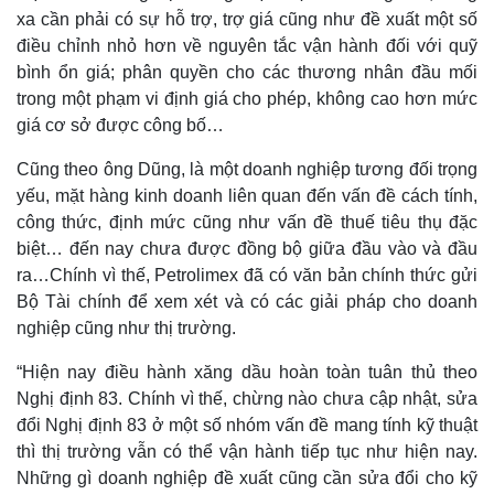
xa cần phải có sự hỗ trợ, trợ giá cũng như đề xuất một số
điều chỉnh nhỏ hơn về nguyên tắc vận hành đối với quỹ
bình ổn giá; phân quyền cho các thương nhân đầu mối
trong một phạm vi định giá cho phép, không cao hơn mức
giá cơ sở được công bố…
Cũng theo ông Dũng, là một doanh nghiệp tương đối trọng
yếu, mặt hàng kinh doanh liên quan đến vấn đề cách tính,
công thức, định mức cũng như vấn đề thuế tiêu thụ đặc
biệt… đến nay chưa được đồng bộ giữa đầu vào và đầu
ra…Chính vì thế, Petrolimex đã có văn bản chính thức gửi
Bộ Tài chính để xem xét và có các giải pháp cho doanh
Thế giới
Multimedia
nghiệp cũng như thị trường.
Quan sát
Video
Cuộc sống đó đây
Ảnh
“Hiện nay điều hành xăng dầu hoàn toàn tuân thủ theo
Hồ sơ
E-Magazine
Nghị định 83. Chính vì thế, chừng nào chưa cập nhật, sửa
Infographic
đổi Nghị định 83 ở một số nhóm vấn đề mang tính kỹ thuật
thì thị trường vẫn có thể vận hành tiếp tục như hiện nay.
Những gì doanh nghiệp đề xuất cũng cần sửa đổi cho kỹ