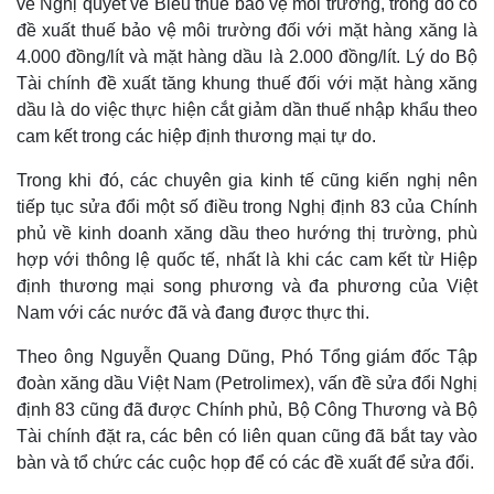
về Nghị quyết về Biểu thuế bảo vệ môi trường, trong đó có
đề xuất thuế bảo vệ môi trường đối với mặt hàng xăng là
4.000 đồng/lít và mặt hàng dầu là 2.000 đồng/lít. Lý do Bộ
Tài chính đề xuất tăng khung thuế đối với mặt hàng xăng
dầu là do việc thực hiện cắt giảm dần thuế nhập khẩu theo
cam kết trong các hiệp định thương mại tự do.
Trong khi đó, các chuyên gia kinh tế cũng kiến nghị nên
tiếp tục sửa đổi một số điều trong Nghị định 83 của Chính
phủ về kinh doanh xăng dầu theo hướng thị trường, phù
hợp với thông lệ quốc tế, nhất là khi các cam kết từ Hiệp
định thương mại song phương và đa phương của Việt
Nam với các nước đã và đang được thực thi.
Theo ông Nguyễn Quang Dũng, Phó Tổng giám đốc Tập
đoàn xăng dầu Việt Nam (Petrolimex), vấn đề sửa đổi Nghị
định 83 cũng đã được Chính phủ, Bộ Công Thương và Bộ
Tài chính đặt ra, các bên có liên quan cũng đã bắt tay vào
bàn và tổ chức các cuộc họp để có các đề xuất để sửa đổi.