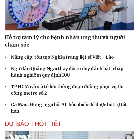
Hỗ trợ tâm lý cho bệnh nhân ung thư và người
chăm sóc
Nâng cấp, tôn tạo Nghĩa trang liệt sĩ Việt - Lào
Ngư dân Quảng Ngãi thay đổi tư duy đánh bắt, chấp
hành nghiêm quy định IUU
TP.HCM cấm ô tô lưu thông đoạn đường phục vụ thi
công metro số 2
Cà Mau: Đừng ngại hỏi AI, hỏi nhiều để được hỗ trợ tốt
hơn
DỰ BÁO THỜI TIẾT