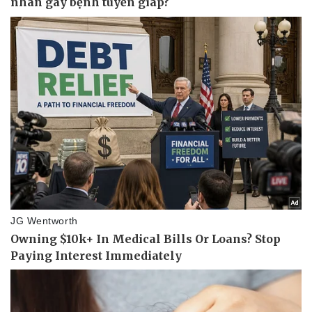
Thể thao
Ô tô - Xe máy
Bóng đá
Ô tô
Lịch thi đấu bóng đá
Xe máy
Thế giới thể thao
Tư vấn
eSports
Hậu trường