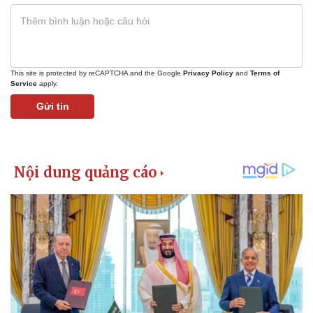
Vụ án
Vũ khí
Tin nóng
Việt Nam
Tư vấn luật
Phân tích
This site is protected by reCAPTCHA and the Google
Privacy Policy
and
Terms of
Service
apply.
Gửi tin