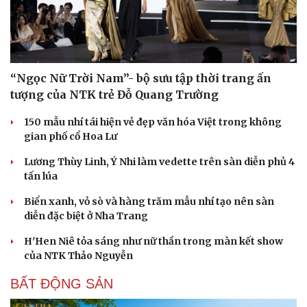
“Ngọc Nữ Trời Nam”- bộ sưu tập thời trang ấn
tượng của NTK trẻ Đỗ Quang Trường
150 mẫu nhí tái hiện vẻ đẹp văn hóa Việt trong không
gian phố cổ Hoa Lư
Lương Thùy Linh, Ý Nhi làm vedette trên sàn diễn phủ 4
tấn lúa
Biển xanh, vỏ sò và hàng trăm mẫu nhí tạo nên sàn
diễn đặc biệt ở Nha Trang
H'Hen Niê tỏa sáng như nữ thần trong màn kết show
của NTK Thảo Nguyễn
BẤT ĐỘNG SẢN