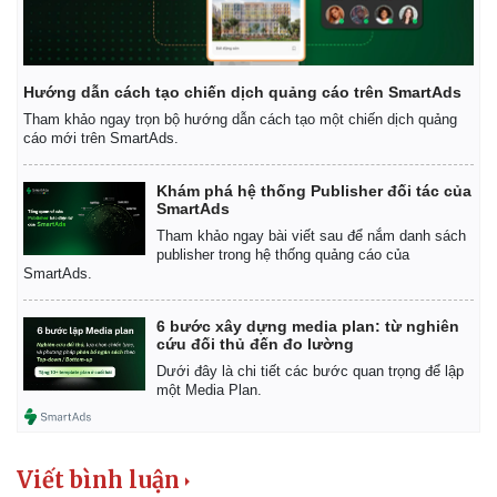
Hướng dẫn cách tạo chiến dịch quảng cáo trên SmartAds
Tham khảo ngay trọn bộ hướng dẫn cách tạo một chiến dịch quảng
cáo mới trên SmartAds.
Khám phá hệ thống Publisher đối tác của
SmartAds
Tham khảo ngay bài viết sau để nắm danh sách
publisher trong hệ thống quảng cáo của
SmartAds.
6 bước xây dựng media plan: từ nghiên
cứu đối thủ đến đo lường
Dưới đây là chi tiết các bước quan trọng để lập
một Media Plan.
Pháp luật
Quân sự - Quốc phòng
Viết bình luận