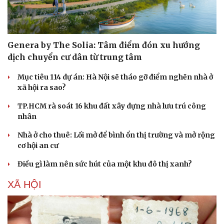
Làm đẹp - giảm cân
Phòng mạch online
Ăn sạch sống khỏe
Genera by The Solia: Tâm điểm đón xu hướng
dịch chuyển cư dân từ trung tâm
Mục tiêu 114 dự án: Hà Nội sẽ tháo gỡ điểm nghẽn nhà ở
xã hội ra sao?
TP.HCM rà soát 16 khu đất xây dựng nhà lưu trú công
nhân
Nhà ở cho thuê: Lối mở để bình ổn thị trường và mở rộng
cơ hội an cư
Điều gì làm nên sức hút của một khu đô thị xanh?
XÃ HỘI