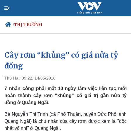
THỊ TRƯỜNG
/
Cây rơm “khủng” có giá nửa tỷ
Chính trị
Xã hội
Đảng
Tin 24h
đồng
Tổ chức nhân sự
Dự báo thời tiết
Quốc hội
Giáo dục
Thứ Hai, 09:22, 14/05/2018
Nhận diện sự thật
Dấu ấn VOV
Việc làm
7 nhân công phải mất 10 ngày làm việc liên tục mới
Biển đảo
hoàn thành cây rơm "khủng" có giá trị gần nửa tỷ
đồng ở Quảng Ngãi.
Bà Nguyễn Thị Trinh (xã Phổ Thuận, huyện Đức Phổ, tỉnh
Quảng Ngãi) là chủ nhân của cây rơm được xem là "độc
nhất vô nhị" ở Quảng Ngãi.