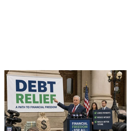
Pháp luật
Quân sự - Quốc p
Vụ án
Vũ khí
Tin nóng
Việt Nam
Tư vấn luật
Phân tích