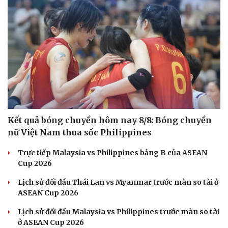
Tư vấn
Câu chuyện thời s
Săn Tour
Đọc truyện đêm kh
check-in
Cửa sổ tình yêu
Kể chuyện cho bé
Hạt giống tâm hồn
Kết quả bóng chuyền hôm nay 8/8: Bóng chuyền
nữ Việt Nam thua sốc Philippines
Trực tiếp Malaysia vs Philippines bảng B của ASEAN
Cup 2026
Lịch sử đối đầu Thái Lan vs Myanmar trước màn so tài ở
ASEAN Cup 2026
Lịch sử đối đầu Malaysia vs Philippines trước màn so tài
ở ASEAN Cup 2026