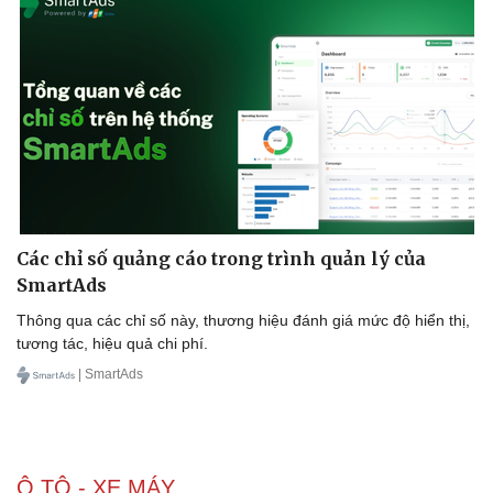
Các chỉ số quảng cáo trong trình quản lý của
SmartAds
Thông qua các chỉ số này, thương hiệu đánh giá mức độ hiển thị,
tương tác, hiệu quả chi phí.
Doanh nghiệp
Công nghệ
| SmartAds
Thông tin doanh nghiệp
Sành điệu
Doanh nghiệp 24h
Tin Công nghệ
Doanh nhân
Trải nghiệm
Vì cộng đồng
Chuyển đổi số
Ô TÔ - XE MÁY