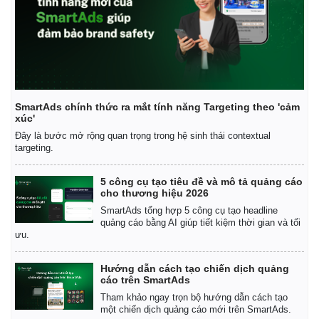
SmartAds chính thức ra mắt tính năng Targeting theo 'cảm
xúc'
Đây là bước mở rộng quan trọng trong hệ sinh thái contextual
targeting.
5 công cụ tạo tiêu đề và mô tả quảng cáo
Kinh tế
Thị trường
cho thương hiệu 2026
Bất động sản
Giá vàng
SmartAds tổng hợp 5 công cụ tạo headline
Khởi nghiệp
Tiêu dùng
quảng cáo bằng AI giúp tiết kiệm thời gian và tối
Tỷ giá
ưu.
Chứng khoán
Giá cà phê
Hướng dẫn cách tạo chiến dịch quảng
cáo trên SmartAds
Tham khảo ngay trọn bộ hướng dẫn cách tạo
một chiến dịch quảng cáo mới trên SmartAds.