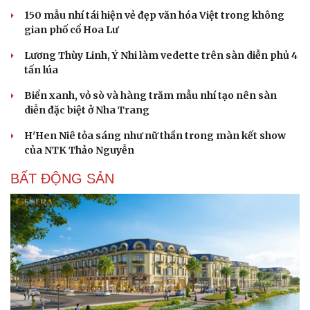
150 mẫu nhí tái hiện vẻ đẹp văn hóa Việt trong không
gian phố cổ Hoa Lư
Lương Thùy Linh, Ý Nhi làm vedette trên sàn diễn phủ 4
tấn lúa
Biển xanh, vỏ sò và hàng trăm mẫu nhí tạo nên sàn
diễn đặc biệt ở Nha Trang
H'Hen Niê tỏa sáng như nữ thần trong màn kết show
của NTK Thảo Nguyễn
BẤT ĐỘNG SẢN
Sức khỏe
Đời sống
Dinh dưỡng - món ngon
Nhà đẹp
Cây thuốc
Blog
Sản phụ khoa
Tình yêu - Gia đìn
Nhi khoa
Nam khoa