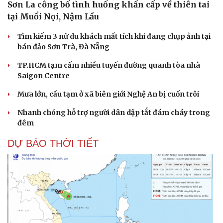
Sơn La công bố tình huống khẩn cấp về thiên tai
Cải chính
tại Muổi Nọi, Nậm Lầu
Tìm kiếm 3 nữ du khách mất tích khi đang chụp ảnh tại
bán đảo Sơn Trà, Đà Nẵng
TP.HCM tạm cấm nhiều tuyến đường quanh tòa nhà
Saigon Centre
Mưa lớn, cầu tạm ở xã biên giới Nghệ An bị cuốn trôi
Nhanh chóng hỗ trợ người dân dập tắt đám cháy trong
đêm
DỰ BÁO THỜI TIẾT