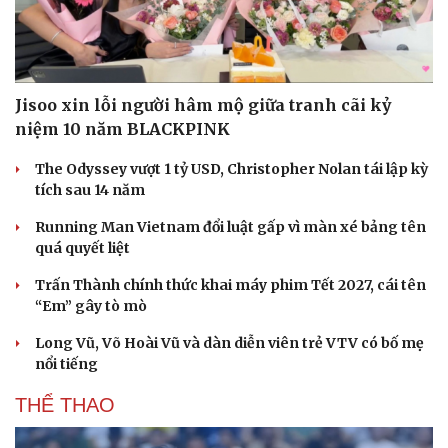
Jisoo xin lỗi người hâm mộ giữa tranh cãi kỷ
niệm 10 năm BLACKPINK
The Odyssey vượt 1 tỷ USD, Christopher Nolan tái lập kỳ
tích sau 14 năm
Running Man Vietnam đổi luật gấp vì màn xé bảng tên
quá quyết liệt
Trấn Thành chính thức khai máy phim Tết 2027, cái tên
“Em” gây tò mò
Long Vũ, Võ Hoài Vũ và dàn diễn viên trẻ VTV có bố mẹ
nổi tiếng
THỂ THAO
Du lịch
Podcast