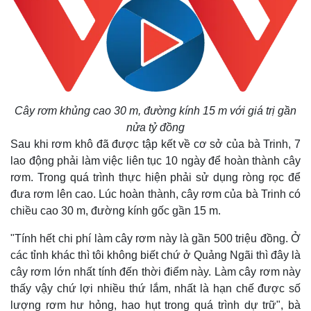
Cây rơm khủng cao 30 m, đường kính 15 m với giá trị gần
nửa tỷ đồng
Sau khi rơm khô đã được tập kết về cơ sở của bà Trinh, 7
lao động phải làm việc liên tục 10 ngày để hoàn thành cây
Thế giới
Multimedia
rơm. Trong quá trình thực hiện phải sử dụng ròng rọc để
Quan sát
Video
đưa rơm lên cao. Lúc hoàn thành, cây rơm của bà Trinh có
Cuộc sống đó đây
Ảnh
chiều cao 30 m, đường kính gốc gần 15 m.
Hồ sơ
E-Magazine
Infographic
"Tính hết chi phí làm cây rơm này là gần 500 triệu đồng. Ở
các tỉnh khác thì tôi không biết chứ ở Quảng Ngãi thì đây là
cây rơm lớn nhất tính đến thời điểm này. Làm cây rơm này
thấy vậy chứ lợi nhiều thứ lắm, nhất là hạn chế được số
lượng rơm hư hỏng, hao hụt trong quá trình dự trữ", bà