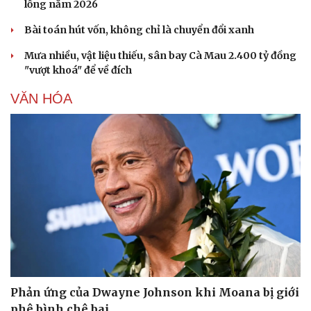
lồng năm 2026
Sân khấu - Điện ảnh
Nghệ sĩ
Văn học
Thời trang
Bài toán hút vốn, không chỉ là chuyển đổi xanh
Âm nhạc
Sao Việt
Di sản
Mưa nhiều, vật liệu thiếu, sân bay Cà Mau 2.400 tỷ đồng
"vượt khoá" để về đích
VĂN HÓA
Phản ứng của Dwayne Johnson khi Moana bị giới
phê bình chê bai