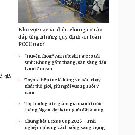
Doanh nghiệp 24h
Tin Công nghệ
Doanh nhân
Trải nghiệm
ì cộng đồng
Chuyển đổi số
Khu vực sạc xe điện chung cư cần
u lịch
Podcast
đáp ứng những quy định an toàn
Tư vấn
Câu chuyện thời sự
PCCC nào?
Săn Tour
Đọc truyện đêm khuya
heck-in
Cửa sổ tình yêu
"Huyền thoại" Mitsubishi Pajero tái
Kể chuyện cho bé
sinh: Khung gầm thang, sẵn sàng đấu
Hạt giống tâm hồn
Land Cruiser
ả giá
Toyota tiếp tục là hãng xe bán chạy
nhất thế giới, giữ ngôi vương suốt 7
năm
Thị trường ô tô giảm giá mạnh trước
tháng Ngâu, đại lý tung ưu đãi khủng
Chung kết Lexus Cup 2026 – Trải
nghiệm phong cách sống sang trọng