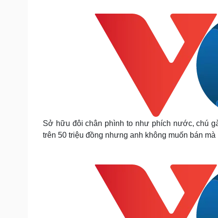
Tin nóng
Việt Nam
Tư vấn luật
Phân tích
Sức khỏe
Đời sống
Dinh dưỡng - món ngon
Nhà đẹp
Cây thuốc
Blog
Sản phụ khoa
Tình yêu - Gia đình
Nhi khoa
Nam khoa
Làm đẹp - giảm cân
Sở hữu đôi chân phình to như phích nước, chú 
Phòng mạch online
trên 50 triệu đồng nhưng anh không muốn bán mà 
Ăn sạch sống khỏe
Cải chính