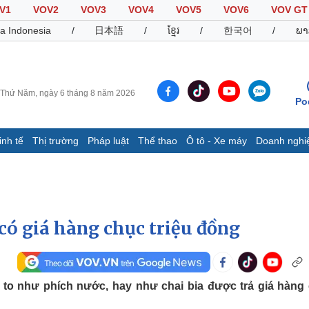
V1
VOV2
VOV3
VOV4
VOV5
VOV6
VOV GT
a Indonesia
/
日本語
/
ខ្មែរ
/
한국어
/
ພາ
Thứ Năm, ngày 6 tháng 8 năm 2026
Po
inh tế
Thị trường
Pháp luật
Thể thao
Ô tô - Xe máy
Doanh nghi
Thế giới
Multimedia
K
Quan sát
Video
B
Cuộc sống đó đây
Ảnh
K
Hồ sơ
E-Magazine
ó giá hàng chục triệu đồng
Infographic
Thể thao
Ô tô - Xe máy
D
to như phích nước, hay như chai bia được trả giá hàng
Bóng đá
Ô tô
T