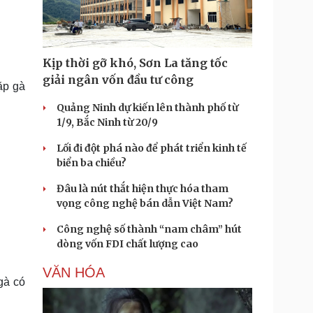
Kịp thời gỡ khó, Sơn La tăng tốc
giải ngân vốn đầu tư công
ặp gà
Quảng Ninh dự kiến lên thành phố từ
1/9, Bắc Ninh từ 20/9
Lối đi đột phá nào để phát triển kinh tế
biển ba chiều?
Đâu là nút thắt hiện thực hóa tham
vọng công nghệ bán dẫn Việt Nam?
Công nghệ số thành “nam châm” hút
dòng vốn FDI chất lượng cao
VĂN HÓA
gà có