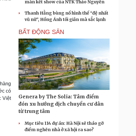
màn kết show của NTK Thảo Nguyễn
Thanh Hằng bùng nổ hình thể “đệ nhất
vũ nữ”, Hồng Ánh tối giản mà sắc lạnh
BẤT ĐỘNG SẢN
 hàng
ớc có
Genera by The Solia: Tâm điểm
 Việt
đón xu hướng dịch chuyển cư dân
từ trung tâm
Mục tiêu 114 dự án: Hà Nội sẽ tháo gỡ
điểm nghẽn nhà ở xã hội ra sao?