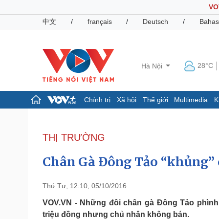
VO
中文
/
français
/
Deutsch
/
Bahas
28°C
Hà Nội
Chính trị
Xã hội
Thế giới
Multimedia
K
Chính trị
Xã hội
Đảng
Tin 24h
THỊ TRƯỜNG
Tổ chức nhân sự
Dự báo thời tiết
Quốc hội
Giáo dục
Chân Gà Đông Tảo “khủng” c
Nhận diện sự thật
Dấu ấn VOV
Việc làm
Biển đảo
Thứ Tư, 12:10, 05/10/2016
Pháp luật
Quân sự - Quốc phòng
VOV.VN - Những đôi chân gà Đông Tảo phình 
triệu đồng nhưng chủ nhân không bán.
Vụ án
Vũ khí