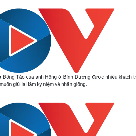
Lịch thi đấu bóng đá
Xe máy
Thế giới thể thao
Tư vấn
eSports
V
Hậu trường
Văn hóa
Giải trí
D
Sân khấu - Điện ảnh
Nghệ sĩ
Văn học
Thời trang
Âm nhạc
Sao Việt
c
Di sản
gà Đông Tảo của anh Hồng ở Bình Dương được nhiều khách tr
muốn giữ lại làm kỷ niệm và nhân giống.