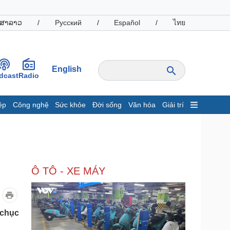
ສາລາວ
/
Русский
/
Español
/
ไทย
English
dcast
Radio
ệp
Công nghệ
Sức khỏe
Đời sống
Văn hóa
Giải trí
inh tế
Thị trường
ất động sản
Giá vàng
hởi nghiệp
Tiêu dùng
Tỷ giá
Ô TÔ - XE MÁY
Chứng khoán
Giá cà phê
oanh nghiệp
Công nghệ
 chục
hông tin doanh nghiệp
Sành điệu