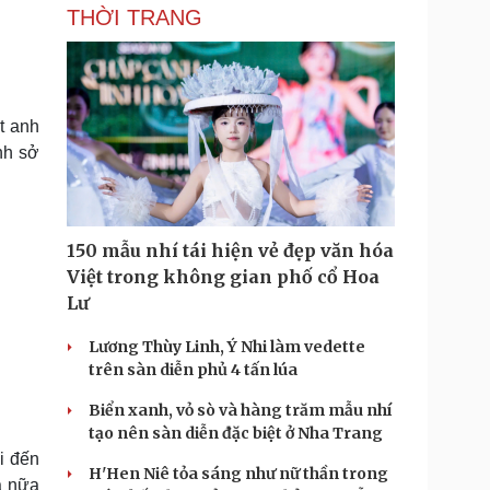
THỜI TRANG
t anh
nh sở
150 mẫu nhí tái hiện vẻ đẹp văn hóa
Việt trong không gian phố cổ Hoa
Lư
Lương Thùy Linh, Ý Nhi làm vedette
trên sàn diễn phủ 4 tấn lúa
Biển xanh, vỏ sò và hàng trăm mẫu nhí
tạo nên sàn diễn đặc biệt ở Nha Trang
i đến
H'Hen Niê tỏa sáng như nữ thần trong
à nữa