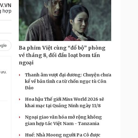
V.VN
g hợp
gle
Ba phim Việt cùng “đổ bộ” phòng
vé tháng 8, đối đầu loạt bom tấn
ngoại
 ưu.
Thanh âm vượt đại dương: Chuyện chưa
kể về bản tình ca từ chốn ngục tù Côn
Đảo
Hoa hậu Thế giới Miss World 2026 sẽ
khai mạc tại Quảng Ninh ngày 11/8
Ngoại giao văn hóa mở rộng không
gian hợp tác Việt Nam - Tanzania
Huế: Nhà Moong người Pa Cô được