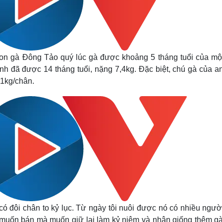
on gà Đông Tảo quý lúc gà được khoảng 5 tháng tuổi của mộ
h đã được 14 tháng tuổi, nặng 7,4kg. Đặc biệt, chú gà của a
 1kg/chân.
có đôi chân to kỷ lục. Từ ngày tôi nuôi được nó có nhiều ngườ
ng muốn bán mà muốn giữ lại làm kỷ niệm và nhân giống thêm g