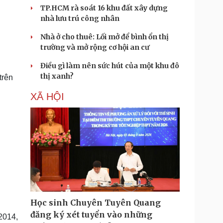
TP.HCM rà soát 16 khu đất xây dựng
nhà lưu trú công nhân
Nhà ở cho thuê: Lối mở để bình ổn thị
trường và mở rộng cơ hội an cư
Điều gì làm nên sức hút của một khu đô
thị xanh?
trên
XÃ HỘI
Học sinh Chuyên Tuyên Quang
đăng ký xét tuyển vào những
2014,