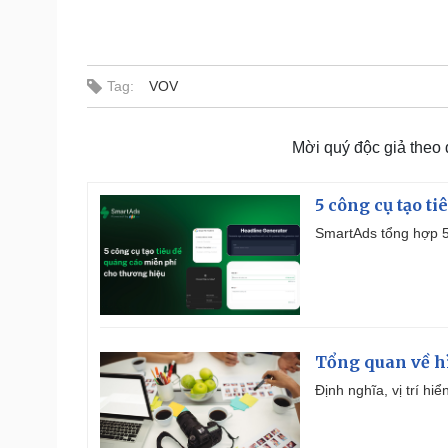
Tag:
VOV
Mời quý độc giả theo
5 công cụ tạo t
SmartAds tổng hợp 5 
Tổng quan về h
Định nghĩa, vị trí hi