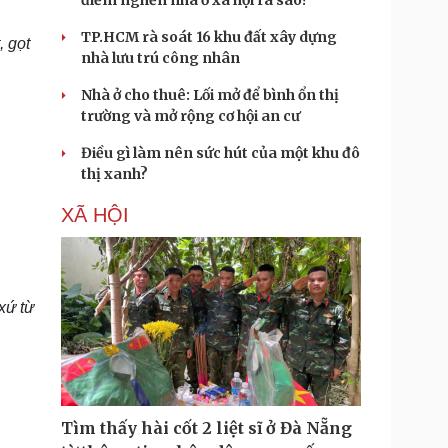
điểm nghẽn nhà ở xã hội ra sao?
TP.HCM rà soát 16 khu đất xây dựng
, gọt
nhà lưu trú công nhân
Nhà ở cho thuê: Lối mở để bình ổn thị
trường và mở rộng cơ hội an cư
Điều gì làm nên sức hút của một khu đô
thị xanh?
XÃ HỘI
xứ từ
Tìm thấy hài cốt 2 liệt sĩ ở Đà Nẵng