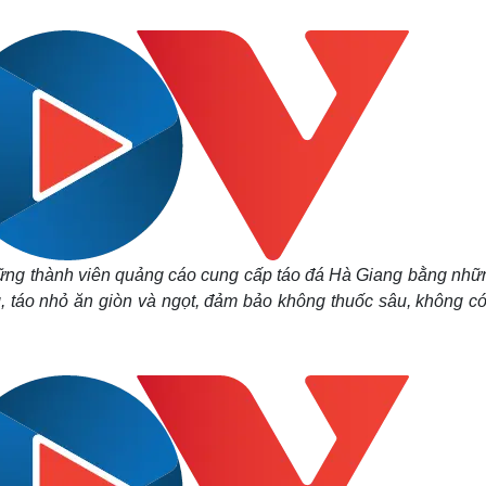
Lịch thi đấu bóng đá
Xe máy
Thế giới thể thao
Tư vấn
eSports
V
Hậu trường
Văn hóa
Giải trí
D
Sân khấu - Điện ảnh
Nghệ sĩ
Văn học
Thời trang
Âm nhạc
Sao Việt
c
Di sản
hững thành viên quảng cáo cung cấp táo đá Hà Giang bằng nhữn
, táo nhỏ ăn giòn và ngọt, đảm bảo không thuốc sâu, không có