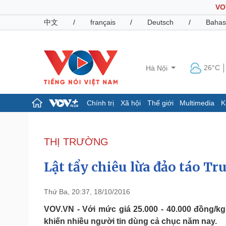
VO
中文
/
français
/
Deutsch
/
Bahas
26°C
Hà Nội
Chính trị
Xã hội
Thế giới
Multimedia
K
Chính trị
Xã hội
Đảng
Tin 24h
THỊ TRƯỜNG
Tổ chức nhân sự
Dự báo thời tiết
Quốc hội
Giáo dục
Lật tẩy chiêu lừa đảo táo Tr
Nhận diện sự thật
Dấu ấn VOV
Việc làm
Biển đảo
Thứ Ba, 20:37, 18/10/2016
Pháp luật
Quân sự - Quốc phòng
VOV.VN - Với mức giá 25.000 - 40.000 đồng/kg
khiến nhiều người tin dùng cả chục năm nay.
Vụ án
Vũ khí