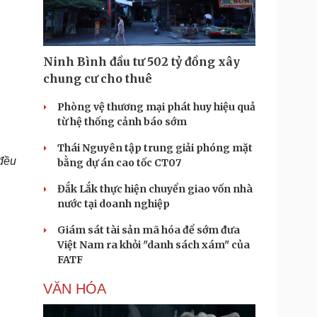
Ninh Bình đầu tư 502 tỷ đồng xây
chung cư cho thuê
Phòng vệ thương mại phát huy hiệu quả
từ hệ thống cảnh báo sớm
Thái Nguyên tập trung giải phóng mặt
 đều
bằng dự án cao tốc CT07
Đắk Lắk thực hiện chuyển giao vốn nhà
nước tại doanh nghiệp
Giám sát tài sản mã hóa để sớm đưa
Việt Nam ra khỏi "danh sách xám" của
FATF
VĂN HÓA