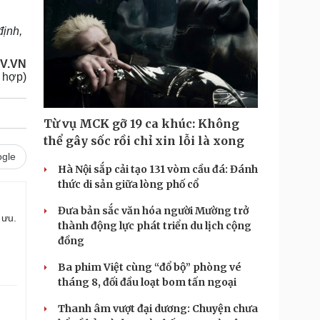
định,
V.VN
 hợp)
Từ vụ MCK gỡ 19 ca khúc: Không
thể gây sốc rồi chỉ xin lỗi là xong
gle
Hà Nội sắp cải tạo 131 vòm cầu đá: Đánh
thức di sản giữa lòng phố cổ
Đưa bản sắc văn hóa người Mường trở
 ưu.
thành động lực phát triển du lịch cộng
đồng
Ba phim Việt cùng “đổ bộ” phòng vé
tháng 8, đối đầu loạt bom tấn ngoại
Thanh âm vượt đại dương: Chuyện chưa