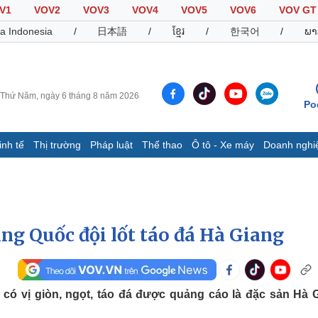
V1
VOV2
VOV3
VOV4
VOV5
VOV6
VOV GT
a Indonesia
/
日本語
/
ខ្មែរ
/
한국어
/
ພາ
Thứ Năm, ngày 6 tháng 8 năm 2026
Po
inh tế
Thị trường
Pháp luật
Thể thao
Ô tô - Xe máy
Doanh nghi
Thế giới
Multimedia
K
Quan sát
Video
B
Cuộc sống đó đây
Ảnh
K
Hồ sơ
E-Magazine
ung Quốc đội lốt táo đá Hà Giang
Infographic
Thể thao
Ô tô - Xe máy
D
 có vị giòn, ngọt, táo đá được quảng cáo là đặc sản Hà 
Bóng đá
Ô tô
T