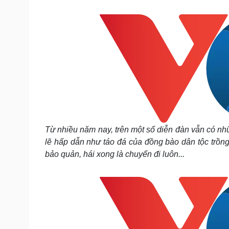
Tin nóng
Việt Nam
Tư vấn luật
Phân tích
Sức khỏe
Đời sống
Dinh dưỡng - món ngon
Nhà đẹp
Cây thuốc
Blog
Sản phụ khoa
Tình yêu - Gia đình
Nhi khoa
Nam khoa
Làm đẹp - giảm cân
Từ nhiều năm nay, trên một số diễn đàn vẫn có n
Phòng mạch online
lẽ hấp dẫn như táo đá của đồng bào dân tộc trồng
Ăn sạch sống khỏe
bảo quản, hái xong là chuyển đi luôn...
Cải chính