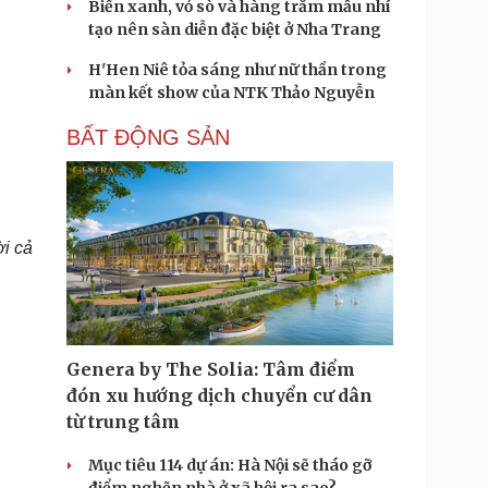
Biển xanh, vỏ sò và hàng trăm mẫu nhí
tạo nên sàn diễn đặc biệt ở Nha Trang
H'Hen Niê tỏa sáng như nữ thần trong
màn kết show của NTK Thảo Nguyễn
BẤT ĐỘNG SẢN
i cả
Genera by The Solia: Tâm điểm
đón xu hướng dịch chuyển cư dân
từ trung tâm
Mục tiêu 114 dự án: Hà Nội sẽ tháo gỡ