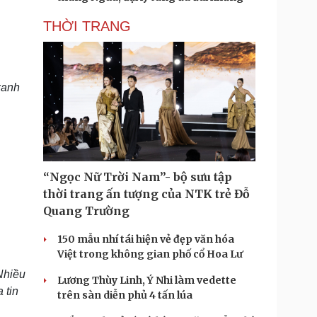
THỜI TRANG
xanh
“Ngọc Nữ Trời Nam”- bộ sưu tập
thời trang ấn tượng của NTK trẻ Đỗ
Quang Trường
150 mẫu nhí tái hiện vẻ đẹp văn hóa
Việt trong không gian phố cổ Hoa Lư
Nhiều
Lương Thùy Linh, Ý Nhi làm vedette
 tin
trên sàn diễn phủ 4 tấn lúa