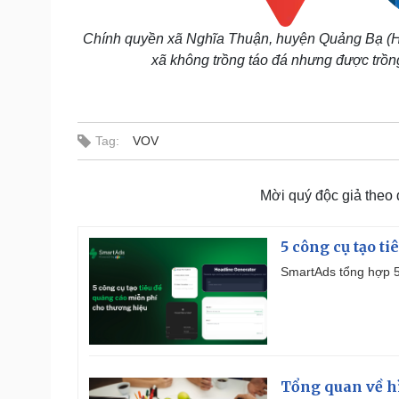
Chính quyền xã Nghĩa Thuận, huyện Quảng Bạ (Hà
xã không trồng táo đá nhưng được trồng
Tag:
VOV
Mời quý độc giả theo
5 công cụ tạo t
SmartAds tổng hợp 5 
Tổng quan về h