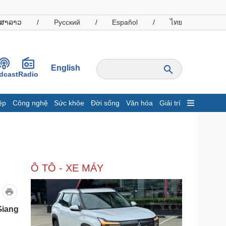
ສາລາວ
/
Русский
/
Español
/
ไทย
English
dcast
Radio
ệp
Công nghệ
Sức khỏe
Đời sống
Văn hóa
Giải trí
inh tế
Thị trường
ất động sản
Giá vàng
hởi nghiệp
Tiêu dùng
Tỷ giá
Ô TÔ - XE MÁY
Chứng khoán
Giá cà phê
oanh nghiệp
Công nghệ
Giang
hông tin doanh nghiệp
Sành điệu