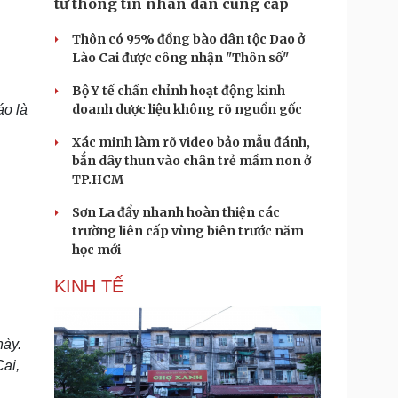
từ thông tin nhân dân cung cấp
Thôn có 95% đồng bào dân tộc Dao ở
Lào Cai được công nhận "Thôn số"
Bộ Y tế chấn chỉnh hoạt động kinh
doanh dược liệu không rõ nguồn gốc
áo là
Xác minh làm rõ video bảo mẫu đánh,
bắn dây thun vào chân trẻ mầm non ở
TP.HCM
Sơn La đẩy nhanh hoàn thiện các
trường liên cấp vùng biên trước năm
học mới
KINH TẾ
này.
Cai,