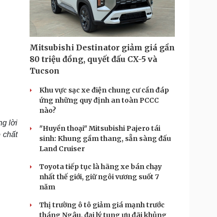
Doanh nghiệp 24h
Tin Công nghệ
Doanh nhân
Trải nghiệm
ì cộng đồng
Chuyển đổi số
Mitsubishi Destinator giảm giá gần
u lịch
Podcast
80 triệu đồng, quyết đấu CX-5 và
Tư vấn
Câu chuyện thời sự
Tucson
Săn Tour
Đọc truyện đêm khuya
heck-in
Cửa sổ tình yêu
Khu vực sạc xe điện chung cư cần đáp
Kể chuyện cho bé
ứng những quy định an toàn PCCC
Hạt giống tâm hồn
nào?
g lời
"Huyền thoại" Mitsubishi Pajero tái
 chất
sinh: Khung gầm thang, sẵn sàng đấu
Land Cruiser
Toyota tiếp tục là hãng xe bán chạy
nhất thế giới, giữ ngôi vương suốt 7
năm
Thị trường ô tô giảm giá mạnh trước
tháng Ngâu, đại lý tung ưu đãi khủng