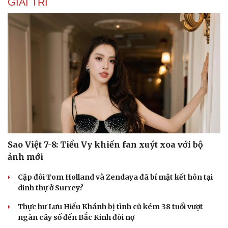
GIẢI TRÍ
Âm nhạc
Sao Việt
Di sản
Sao Việt 7-8: Tiểu Vy khiến fan xuýt xoa với bộ
ảnh mới
Cặp đôi Tom Holland và Zendaya đã bí mật kết hôn tại
dinh thự ở Surrey?
Thực hư Lưu Hiểu Khánh bị tình cũ kém 38 tuổi vượt
ngàn cây số đến Bắc Kinh đòi nợ