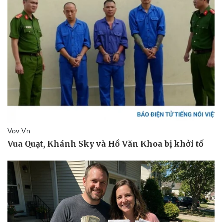
Kinh tế
Thị trường
Bất động sản
Giá vàng
Khởi nghiệp
Tiêu dùng
Tỷ giá
Chứng khoán
Giá cà phê