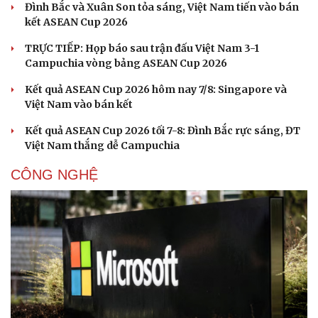
Đình Bắc và Xuân Son tỏa sáng, Việt Nam tiến vào bán
kết ASEAN Cup 2026
TRỰC TIẾP: Họp báo sau trận đấu Việt Nam 3-1
Campuchia vòng bảng ASEAN Cup 2026
Kết quả ASEAN Cup 2026 hôm nay 7/8: Singapore và
Việt Nam vào bán kết
Kết quả ASEAN Cup 2026 tối 7-8: Đình Bắc rực sáng, ĐT
Việt Nam thắng dễ Campuchia
CÔNG NGHỆ
Du lịch
Podcast
Tư vấn
Câu chuyện thời sự
Săn Tour
Đọc truyện đêm khuya