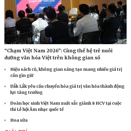
“Chạm Việt Nam 2026”: Cùng thế hệ trẻ nuôi
dưỡng văn hóa Việt trên không gian số
Hiệu sách cũ, không gian sáng tạo mang nhiều giá trị
cần gìn giữ
Đắk Lắk yêu cầu chuyển hóa giá trị văn hóa thành động
lực tăng trưởng
Đoàn học sinh Việt Nam xuất sắc giành 8 HCV tại cuộc
thi Lễ hội Âm nhạc quốc tế
Văn hóa
Giải trí
Hoa sữa
Sân khấu - Điện ảnh
Nghệ sĩ
Văn học
Thời trang