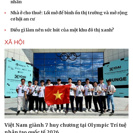
nhân
Nhà ở cho thuê: Lối mở để bình ổn thị trường và mở rộng
cơ hội an cư
Điều gì làm nên sức hút của một khu đô thị xanh?
XÃ HỘI
Sức khỏe
Đời sống
Dinh dưỡng - món ngon
Nhà đẹp
Cây thuốc
Blog
Sản phụ khoa
Tình yêu - Gia đình
Nhi khoa
Nam khoa
Việt Nam giành 7 huy chương tại Olympic Trí tuệ
Làm đẹp - giảm cân
nhân tạo quốc tế 2026
Phòng mạch online