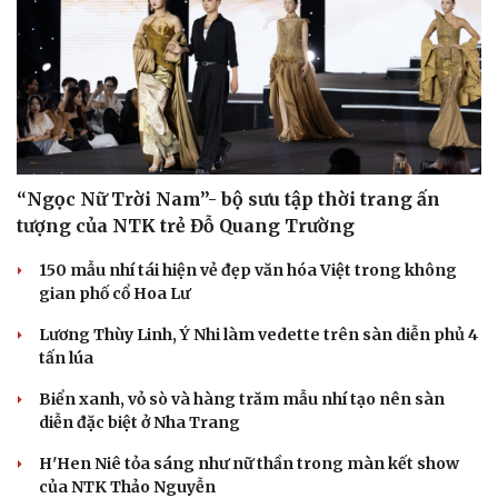
“Ngọc Nữ Trời Nam”- bộ sưu tập thời trang ấn
tượng của NTK trẻ Đỗ Quang Trường
150 mẫu nhí tái hiện vẻ đẹp văn hóa Việt trong không
gian phố cổ Hoa Lư
Lương Thùy Linh, Ý Nhi làm vedette trên sàn diễn phủ 4
tấn lúa
Biển xanh, vỏ sò và hàng trăm mẫu nhí tạo nên sàn
diễn đặc biệt ở Nha Trang
H'Hen Niê tỏa sáng như nữ thần trong màn kết show
của NTK Thảo Nguyễn