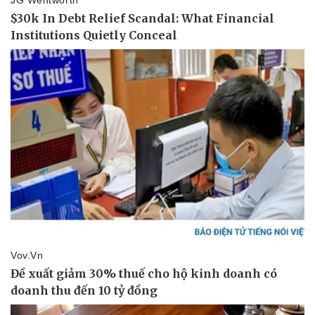
Pháp luật
Quân sự - Quốc phòng
Vụ án
Vũ khí
Tin nóng
Việt Nam
Tư vấn luật
Phân tích