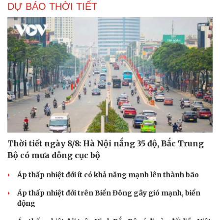
DỰ BÁO THỜI TIẾT
Thời tiết ngày 8/8: Hà Nội nắng 35 độ, Bắc Trung
Bộ có mưa dông cục bộ
Áp thấp nhiệt đới ít có khả năng mạnh lên thành bão
Áp thấp nhiệt đới trên Biển Đông gây gió mạnh, biển
động
Cải chính