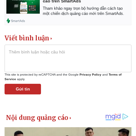
cáo trên SmartAds
Tham khảo ngay trọn bộ hướng dẫn cách tạo
một chiến dịch quảng cáo mới trên SmartAds.
Viết bình luận
This site is protected by reCAPTCHA and the Google
Privacy Policy
and
Terms of
Service
apply.
Gửi tin