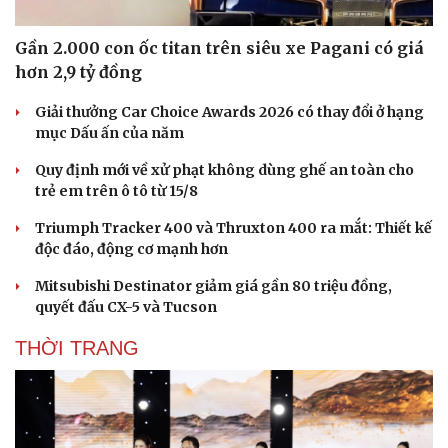
Gần 2.000 con ốc titan trên siêu xe Pagani có giá
hơn 2,9 tỷ đồng
Giải thưởng Car Choice Awards 2026 có thay đổi ở hạng
mục Dấu ấn của năm
Quy định mới về xử phạt không dùng ghế an toàn cho
trẻ em trên ô tô từ 15/8
Triumph Tracker 400 và Thruxton 400 ra mắt: Thiết kế
độc đáo, động cơ mạnh hơn
Mitsubishi Destinator giảm giá gần 80 triệu đồng,
Doanh nghiệp
Công nghệ
quyết đấu CX-5 và Tucson
Thông tin doanh nghiệp
Sành điệu
Doanh nghiệp 24h
Tin Công nghệ
THỜI TRANG
Doanh nhân
Trải nghiệm
Vì cộng đồng
Chuyển đổi số