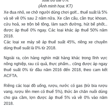
suất ưu đãi 0%.
(Ảnh minh họa: KT)
Xe đua nhỏ, xe chở người dùng chơi golf... thuế suất là 5%
và sẽ về 0% sau 2 năm nữa. Xe cần cẩu, cần trục khoan,
cứu hoả, xe trộn bê tông, làm sạch đường, hút bể phốt...
được áp thuế 0% ngay. Các loại khác áp thuế 50% năm
2018.
Các loại xe máy sẽ áp thuế suất 45%, riêng xe chuyên
dùng thuế suất là 0% từ 2018.
Ngoài ra, còn hàng nghìn mặt hàng khác trong lĩnh vực
nông nghiệp, rau củ quả, thực phẩm... cũng được áp ngay
thuế suất 0% từ đầu năm 2016 đến 2018, theo cam kết
ACFTA.
Riêng các loại đồ uống, rượu, nước có gas (trừ bia rượu
vang, rượu lên men có thuế 5%), thức ăn chăn nuôi dùng
cho gia cầm, lợn được áp thuế 5% và về 0% vào năm
2018.