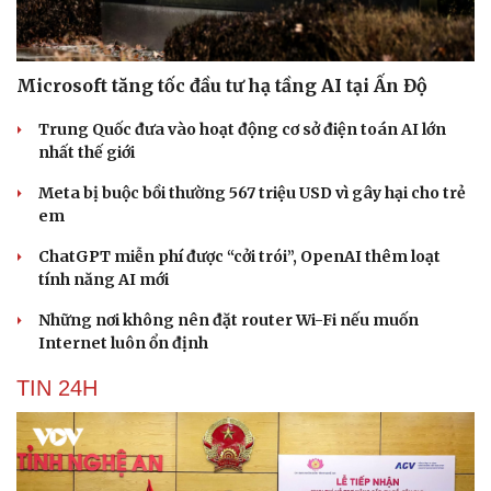
check-in
Cửa sổ tình yêu
Kể chuyện cho bé
Hạt giống tâm hồn
Microsoft tăng tốc đầu tư hạ tầng AI tại Ấn Độ
Trung Quốc đưa vào hoạt động cơ sở điện toán AI lớn
nhất thế giới
Meta bị buộc bồi thường 567 triệu USD vì gây hại cho trẻ
em
ChatGPT miễn phí được “cởi trói”, OpenAI thêm loạt
tính năng AI mới
Những nơi không nên đặt router Wi-Fi nếu muốn
Internet luôn ổn định
TIN 24H