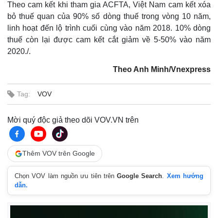
Theo cam kết khi tham gia ACFTA, Việt Nam cam kết xóa
bỏ thuế quan của 90% số dòng thuế trong vòng 10 năm,
linh hoạt đến lộ trình cuối cùng vào năm 2018. 10% dòng
thuế còn lại được cam kết cắt giảm về 5-50% vào năm
2020./.
Theo Anh Minh/Vnexpress
Tag:
VOV
Thế giới
Multimedia
Mời quý độc giả theo dõi VOV.VN trên
Quan sát
Video
Cuộc sống đó đây
Ảnh
Hồ sơ
E-Magazine
Thêm VOV trên Google
Infographic
Chọn VOV làm nguồn ưu tiên trên
Google Search
.
Xem hướng
dẫn.