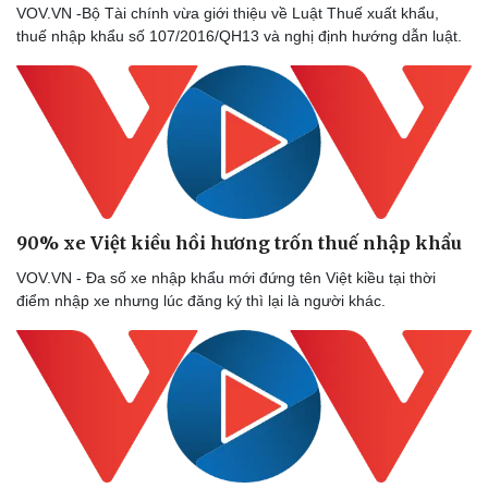
VOV.VN -Bộ Tài chính vừa giới thiệu về Luật Thuế xuất khẩu,
thuế nhập khẩu số 107/2016/QH13 và nghị định hướng dẫn luật.
90% xe Việt kiều hồi hương trốn thuế nhập khẩu
VOV.VN - Đa số xe nhập khẩu mới đứng tên Việt kiều tại thời
Thể thao
Ô tô - Xe máy
điểm nhập xe nhưng lúc đăng ký thì lại là người khác.
Bóng đá
Ô tô
Lịch thi đấu bóng đá
Xe máy
Thế giới thể thao
Tư vấn
eSports
Hậu trường