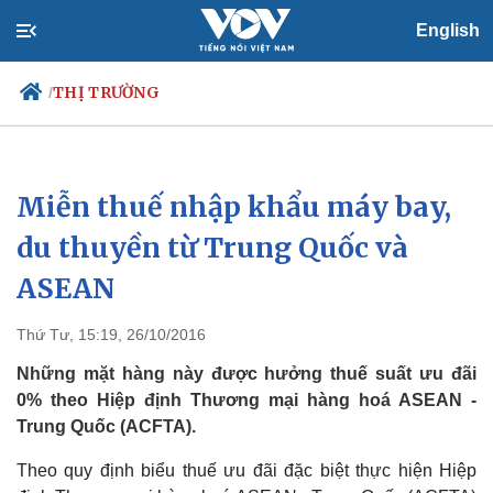
English
THỊ TRƯỜNG
/
Miễn thuế nhập khẩu máy bay,
Chính trị
Xã hội
Đảng
Tin 24h
du thuyền từ Trung Quốc và
Tổ chức nhân sự
Dự báo thời tiết
ASEAN
Quốc hội
Giáo dục
Nhận diện sự thật
Dấu ấn VOV
Việc làm
Thứ Tư, 15:19, 26/10/2016
Biển đảo
Những mặt hàng này được hưởng thuế suất ưu đãi
0% theo Hiệp định Thương mại hàng hoá ASEAN -
Trung Quốc (ACFTA).
Theo quy định biểu thuế ưu đãi đặc biệt thực hiện Hiệp