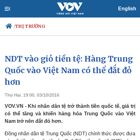
English
THỊ TRƯỜNG
/
NDT vào giỏ tiền tệ: Hàng Trung
Chính trị
Xã hội
Đảng
Tin 24h
Quốc vào Việt Nam có thể đắt đỏ
Tổ chức nhân sự
Dự báo thời tiết
hơn
Quốc hội
Giáo dục
Nhận diện sự thật
Dấu ấn VOV
Việc làm
Thứ Hai, 19:00, 03/10/2016
Biển đảo
VOV.VN - Khi nhân dân tệ trở thành tiền quốc tế, giá trị
có thể tăng và khiến hàng hóa Trung Quốc vào Việt
Nam trở nên đắt đỏ hơn.
Đồng nhân dân tệ Trung Quốc (NDT) chính thức được đưa