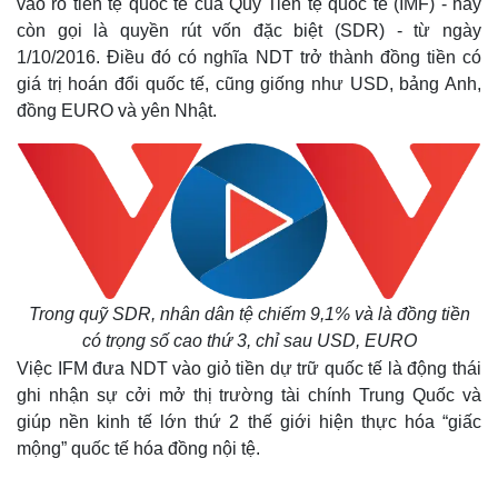
vào rổ tiền tệ quốc tế của Quỹ Tiền tệ quốc tế (IMF) - hay
còn gọi là quyền rút vốn đặc biệt (SDR) - từ ngày
1/10/2016. Điều đó có nghĩa NDT trở thành đồng tiền có
giá trị hoán đổi quốc tế, cũng giống như USD, bảng Anh,
đồng EURO và yên Nhật.
Trong quỹ SDR, nhân dân tệ chiếm 9,1% và là đồng tiền
có trọng số cao thứ 3, chỉ sau USD, EURO
Việc IFM đưa NDT vào giỏ tiền dự trữ quốc tế là động thái
ghi nhận sự cởi mở thị trường tài chính Trung Quốc và
giúp nền kinh tế lớn thứ 2 thế giới hiện thực hóa “giấc
mộng” quốc tế hóa đồng nội tệ.