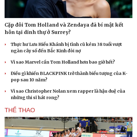
Tư vấn
Câu chuyện thời sự
Săn Tour
Đọc truyện đêm khuya
check-in
Cửa sổ tình yêu
Kể chuyện cho bé
Cặp đôi Tom Holland và Zendaya đã bí mật kết
Hạt giống tâm hồn
hôn tại dinh thự ở Surrey?
Thực hư Lưu Hiểu Khánh bị tình cũ kém 38 tuổi vượt
ngàn cây số đến Bắc Kinh đòi nợ
Vì sao Marvel cần Tom Holland hơn bao giờ hết?
Điều gì khiến BLACKPINK trở thành biểu tượng của K-
pop sau 10 năm?
Vì sao Christopher Nolan xem rapper là hậu duệ của
những thi sĩ hát rong?
THỂ THAO