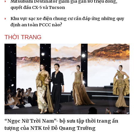
Mitsubishi Destinator giảm giá gần 80 triệu đồng,
quyết đấu CX-5 và Tucson
Khu vực sạc xe điện chung cư cần đáp ứng những quy
định an toàn PCCC nào?
THỜI TRANG
Sức khỏe
Đời sống
Dinh dưỡng - món ngon
Nhà đẹp
Cây thuốc
Blog
Sản phụ khoa
Tình yêu - Gia đình
“Ngọc Nữ Trời Nam”- bộ sưu tập thời trang ấn
Nhi khoa
tượng của NTK trẻ Đỗ Quang Trường
Nam khoa