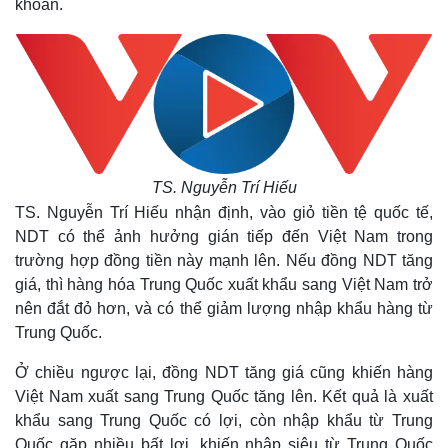
khoản.
TS. Nguyễn Trí Hiếu
TS. Nguyễn Trí Hiếu nhận định, vào giỏ tiền tệ quốc tế,
NDT có thể ảnh hưởng gián tiếp đến Việt Nam trong
Thế giới
Multimedia
trường hợp đồng tiền này mạnh lên. Nếu đồng NDT tăng
Quan sát
Video
giá, thì hàng hóa Trung Quốc xuất khẩu sang Việt Nam trở
Cuộc sống đó đây
Ảnh
nên đắt đỏ hơn, và có thể giảm lượng nhập khẩu hàng từ
Hồ sơ
E-Magazine
Trung Quốc.
Infographic
Ở chiều ngược lại, đồng NDT tăng giá cũng khiến hàng
Việt Nam xuất sang Trung Quốc tăng lên. Kết quả là xuất
khẩu sang Trung Quốc có lợi, còn nhập khẩu từ Trung
Quốc gặp nhiều bất lợi, khiến nhập siêu từ Trung Quốc