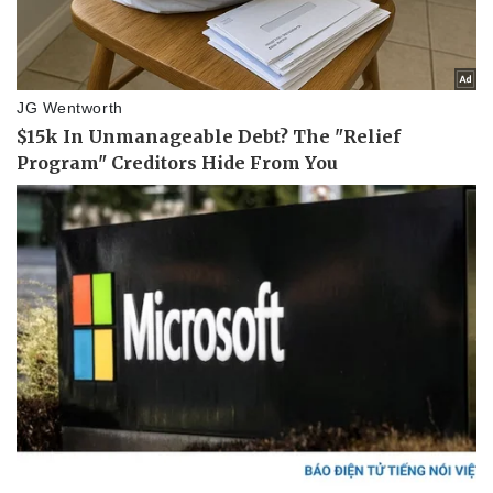
Pháp luật
Quân sự - Quốc phòng
Vụ án
Vũ khí
Tin nóng
Việt Nam
Tư vấn luật
Phân tích