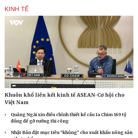
Sân khấu - Điện ảnh
Nghệ sĩ
Văn học
Thời trang
KINH TẾ
Âm nhạc
Sao Việt
Di sản
Khuôn khổ liên kết kinh tế ASEAN-Cơ hội cho
Việt Nam
Quảng Ngãi xin điều chỉnh thiết kế cầu Ia Chim 169 tỷ
đồng để gỡ vướng thi công
Nhật Bản đặt mục tiêu “khủng” cho xuất khẩu nông sản