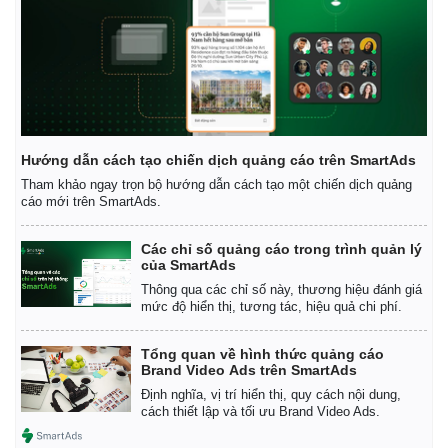
Hướng dẫn cách tạo chiến dịch quảng cáo trên SmartAds
Tham khảo ngay trọn bộ hướng dẫn cách tạo một chiến dịch quảng
cáo mới trên SmartAds.
Các chỉ số quảng cáo trong trình quản lý
Kinh tế
Thị trường
của SmartAds
Bất động sản
Giá vàng
Thông qua các chỉ số này, thương hiệu đánh giá
Khởi nghiệp
Tiêu dùng
mức độ hiển thị, tương tác, hiệu quả chi phí.
Tỷ giá
Chứng khoán
Tổng quan về hình thức quảng cáo
Giá cà phê
Brand Video Ads trên SmartAds
Định nghĩa, vị trí hiển thị, quy cách nội dung,
cách thiết lập và tối ưu Brand Video Ads.