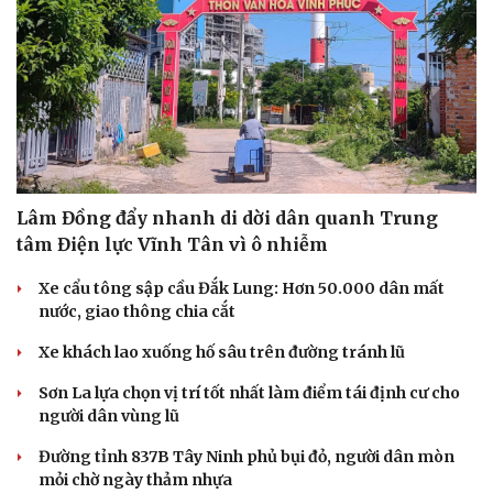
Lâm Đồng đẩy nhanh di dời dân quanh Trung
tâm Điện lực Vĩnh Tân vì ô nhiễm
Xe cẩu tông sập cầu Đắk Lung: Hơn 50.000 dân mất
nước, giao thông chia cắt
Xe khách lao xuống hố sâu trên đường tránh lũ
Sơn La lựa chọn vị trí tốt nhất làm điểm tái định cư cho
người dân vùng lũ
Đường tỉnh 837B Tây Ninh phủ bụi đỏ, người dân mòn
Văn hóa
Giải trí
mỏi chờ ngày thảm nhựa