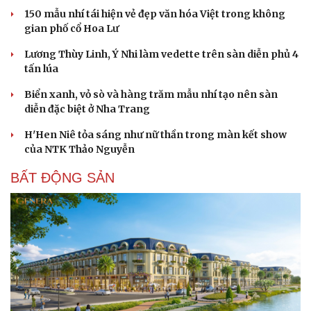
Làm đẹp - giảm cân
150 mẫu nhí tái hiện vẻ đẹp văn hóa Việt trong không
Phòng mạch online
gian phố cổ Hoa Lư
Ăn sạch sống khỏe
Lương Thùy Linh, Ý Nhi làm vedette trên sàn diễn phủ 4
tấn lúa
Biển xanh, vỏ sò và hàng trăm mẫu nhí tạo nên sàn
diễn đặc biệt ở Nha Trang
H'Hen Niê tỏa sáng như nữ thần trong màn kết show
của NTK Thảo Nguyễn
BẤT ĐỘNG SẢN