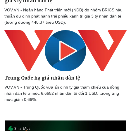
giá 3 tỷ nhân dân tệ
VOV.VN - Ngân hàng Phát triển mới (NDB) do nhóm BRICS hậu
thuẫn dự định phát hành trái phiếu xanh trị giá 3 tỷ nhân dân tệ
(tương đương 448,37 triệu USD).
Trung Quốc hạ giá nhân dân tệ
VOV.VN - Trung Quốc vừa ấn định tỷ giá tham chiếu của đồng
Doanh nghiệp
Công nghệ
nhân dân tệ ở mức 6,6652 nhân dân tệ đổi 1 USD, tương ứng
mức giảm 0,66%.
Thông tin doanh nghiệp
Sành điệu
Doanh nghiệp 24h
Tin Công nghệ
Doanh nhân
Trải nghiệm
Vì cộng đồng
Chuyển đổi số