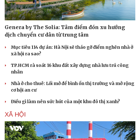
Genera by The Solia: Tâm điểm đón xu hướng
dịch chuyển cư dân từ trung tâm
Mục tiêu 114 dự án: Hà Nội sẽ tháo gỡ điểm nghẽn nhà ở
xã hội ra sao?
TP.HCM rà soát 16 khu đất xây dựng nhà lưu trú công
nhân
Nhà ở cho thuê: Lối mở để bình ổn thị trường và mở rộng
cơ hội an cư
Điều gì làm nên sức hút của một khu đô thị xanh?
XÃ HỘI