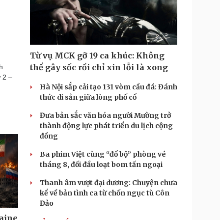
Từ vụ MCK gỡ 19 ca khúc: Không
thể gây sốc rồi chỉ xin lỗi là xong
h
 2 –
Hà Nội sắp cải tạo 131 vòm cầu đá: Đánh
thức di sản giữa lòng phố cổ
Đưa bản sắc văn hóa người Mường trở
thành động lực phát triển du lịch cộng
đồng
Ba phim Việt cùng “đổ bộ” phòng vé
tháng 8, đối đầu loạt bom tấn ngoại
Thanh âm vượt đại dương: Chuyện chưa
kể về bản tình ca từ chốn ngục tù Côn
Đảo
aine