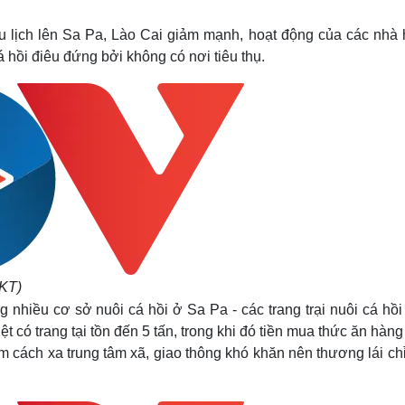
Lịch thi đấu bóng đá
Xe máy
Thế giới thể thao
Tư vấn
 lịch lên Sa Pa, Lào Cai giảm mạnh, hoạt động của các nhà 
eSports
V
á hồi điêu đứng bởi không có nơi tiêu thụ.
Hậu trường
Văn hóa
Giải trí
D
Sân khấu - Điện ảnh
Nghệ sĩ
Văn học
Thời trang
Âm nhạc
Sao Việt
c
Di sản
 KT)
 nhiều cơ sở nuôi cá hồi ở Sa Pa - các trang trại nuôi cá hồ
ệt có trang tại tồn đến 5 tấn, trong khi đó tiền mua thức ăn hàn
m cách xa trung tâm xã, giao thông khó khăn nên thương lái ch