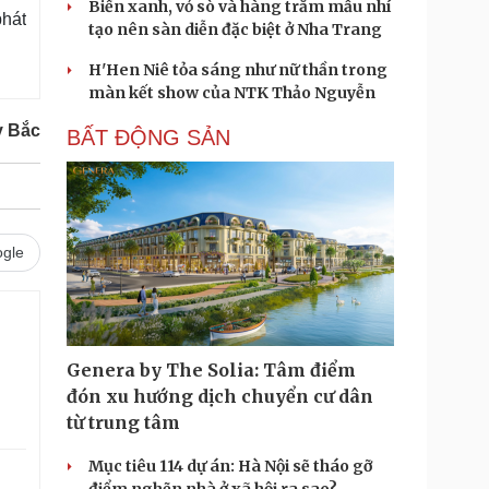
Biển xanh, vỏ sò và hàng trăm mẫu nhí
phát
tạo nên sàn diễn đặc biệt ở Nha Trang
H'Hen Niê tỏa sáng như nữ thần trong
màn kết show của NTK Thảo Nguyễn
y Bắc
BẤT ĐỘNG SẢN
gle
Genera by The Solia: Tâm điểm
đón xu hướng dịch chuyển cư dân
từ trung tâm
Mục tiêu 114 dự án: Hà Nội sẽ tháo gỡ