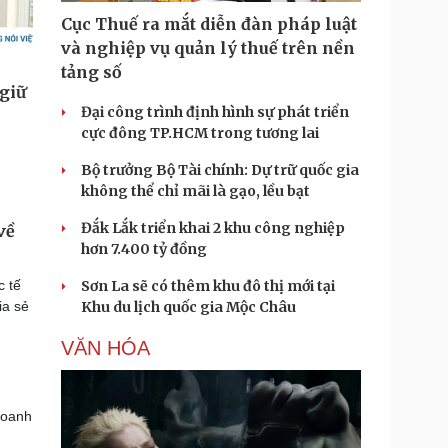
Cục Thuế ra mắt diễn đàn pháp luật
và nghiệp vụ quản lý thuế trên nền
tảng số
Đại công trình định hình sự phát triển
cực đông TP.HCM trong tương lai
Bộ trưởng Bộ Tài chính: Dự trữ quốc gia
không thể chỉ mãi là gạo, lều bạt
Đắk Lắk triển khai 2 khu công nghiệp
về
hơn 7.400 tỷ đồng
c tế
Sơn La sẽ có thêm khu đô thị mới tại
ia sẻ
Khu du lịch quốc gia Mộc Châu
VĂN HÓA
doanh