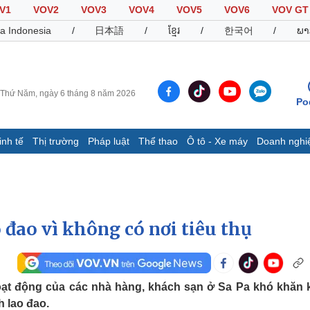
V1
VOV2
VOV3
VOV4
VOV5
VOV6
VOV GT
a Indonesia
/
日本語
/
ខ្មែរ
/
한국어
/
ພາ
Thứ Năm, ngày 6 tháng 8 năm 2026
Po
inh tế
Thị trường
Pháp luật
Thể thao
Ô tô - Xe máy
Doanh nghi
Thế giới
Multimedia
K
Quan sát
Video
B
Cuộc sống đó đây
Ảnh
K
Hồ sơ
E-Magazine
o đao vì không có nơi tiêu thụ
Infographic
Thể thao
Ô tô - Xe máy
D
ạt động của các nhà hàng, khách sạn ở Sa Pa khó khăn 
h lao đao.
Bóng đá
Ô tô
T