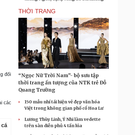
THỜI TRANG
g đối
“Ngọc Nữ Trời Nam”- bộ sưu tập
thời trang ấn tượng của NTK trẻ Đỗ
Quang Trường
150 mẫu nhí tái hiện vẻ đẹp văn hóa
ại các
Việt trong không gian phố cổ Hoa Lư
Lương Thùy Linh, Ý Nhi làm vedette
 cá
trên sàn diễn phủ 4 tấn lúa