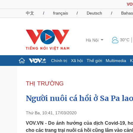
VO
中文
/
français
/
Deutsch
/
Bahas
30°C
Hà Nội
Chính trị
Xã hội
Thế giới
Multimedia
K
Chính trị
Xã hội
Đảng
Tin 24h
THỊ TRƯỜNG
Tổ chức nhân sự
Dự báo thời tiết
Quốc hội
Giáo dục
Người nuôi cá hồi ở Sa Pa la
Nhận diện sự thật
Dấu ấn VOV
Việc làm
Biển đảo
Thứ Ba, 10:41, 17/03/2020
Pháp luật
Quân sự - Quốc phòng
VOV.VN - Do ảnh hưởng của dịch Covid-19, ho
cho các trang trại nuôi cá hồi cũng lâm vào cản
Vụ án
Vũ khí