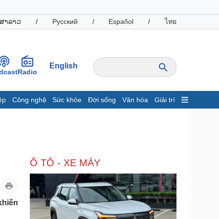
ສາລາວ
/
Русский
/
Español
/
ไทย
English
dcast
Radio
ệp
Công nghệ
Sức khỏe
Đời sống
Văn hóa
Giải trí
inh tế
Thị trường
ất động sản
Giá vàng
hởi nghiệp
Tiêu dùng
Tỷ giá
Ô TÔ - XE MÁY
Chứng khoán
Giá cà phê
oanh nghiệp
Công nghệ
khiến
hông tin doanh nghiệp
Sành điệu