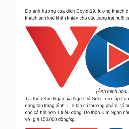
Tin nóng
Việt Nam
Tư vấn luật
Phân tích
Do ảnh hưởng của dịch Covid-19, lượng khách du
khách sạn khó khăn khiến cho các trang trại nuôi c
Sức khỏe
Đời sống
Dinh dưỡng - món ngon
Nhà đẹp
Cây thuốc
Blog
Sản phụ khoa
Tình yêu - Gia đình
Nhi khoa
Nam khoa
Làm đẹp - giảm cân
Phòng mạch online
Ăn sạch sống khỏe
Cải chính
(Ảnh minh họa:
Tại thôn Kim Ngan, xã Ngũ Chỉ Sơn - nơi tập trung
đang tồn trung bình 1 - 2 tấn cá thương phẩm, cá bi
cho cá hết hơn 1 triệu đồng. Do thôn Kim Ngan nằ
với giá 150.000 đồng/kg.