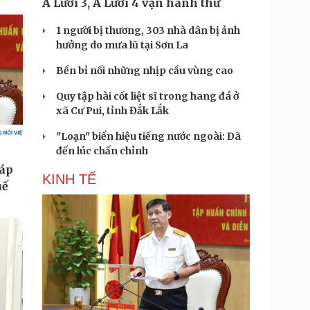
A Lưới 3, A Lưới 4 vận hành thử
1 người bị thương, 303 nhà dân bị ảnh
hưởng do mưa lũ tại Sơn La
Bền bỉ nối những nhịp cầu vùng cao
Quy tập hài cốt liệt sĩ trong hang đá ở
xã Cư Pui, tỉnh Đắk Lắk
"Loạn" biển hiệu tiếng nước ngoài: Đã
đến lúc chấn chỉnh
KINH TẾ