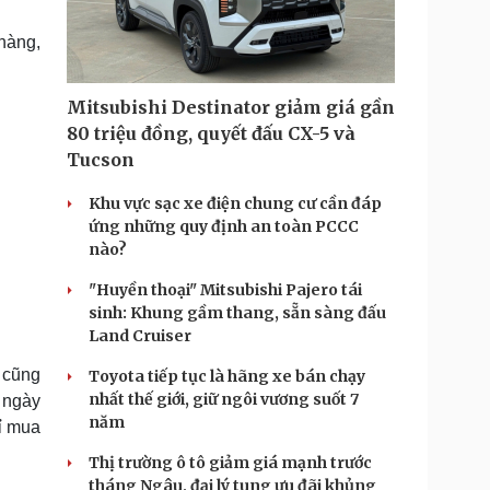
Doanh nghiệp 24h
Tin Công nghệ
Doanh nhân
Trải nghiệm
hàng,
ì cộng đồng
Chuyển đổi số
Mitsubishi Destinator giảm giá gần
u lịch
Podcast
80 triệu đồng, quyết đấu CX-5 và
Tư vấn
Câu chuyện thời sự
Tucson
Săn Tour
Đọc truyện đêm khuya
heck-in
Cửa sổ tình yêu
Khu vực sạc xe điện chung cư cần đáp
Kể chuyện cho bé
ứng những quy định an toàn PCCC
Hạt giống tâm hồn
nào?
"Huyền thoại" Mitsubishi Pajero tái
sinh: Khung gầm thang, sẵn sàng đấu
Land Cruiser
i cũng
Toyota tiếp tục là hãng xe bán chạy
nhất thế giới, giữ ngôi vương suốt 7
g ngày
năm
ỉ mua
Thị trường ô tô giảm giá mạnh trước
tháng Ngâu, đại lý tung ưu đãi khủng