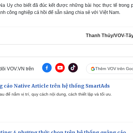
a Uy cho biết đã đúc kết được những bài học thực tế trong 
nh công nghiệp cá hồi để sẵn sàng chia sẻ với Việt Nam.
Thanh Thủy/VOV-Tâ
 dõi VOV.VN trên
Thêm VOV trên Goo
 cáo Native Article trên hệ thống SmartAds
u để nắm vị trí, quy cách nội dung, cách thiết lập và tối ưu.
ting: 4 phương thức chọn trên hệ thống quảng cáo