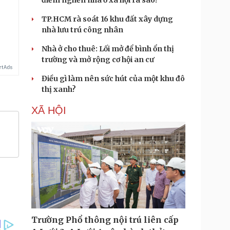
điểm nghẽn nhà ở xã hội ra sao?
TP.HCM rà soát 16 khu đất xây dựng
nhà lưu trú công nhân
Nhà ở cho thuê: Lối mở để bình ổn thị
trường và mở rộng cơ hội an cư
Điều gì làm nên sức hút của một khu đô
thị xanh?
XÃ HỘI
Trường Phổ thông nội trú liên cấp