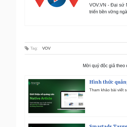
VOV.VN - Đại sứ N
triển bền vững ngà
Tag:
VOV
Mời quý độc giả theo
Hình thức quảng
Tham khảo bài viết sa
Smartads Targe