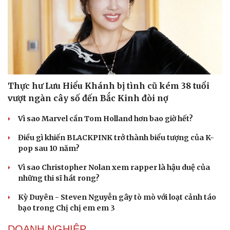
Thực hư Lưu Hiểu Khánh bị tình cũ kém 38 tuổi
vượt ngàn cây số đến Bắc Kinh đòi nợ
Vì sao Marvel cần Tom Holland hơn bao giờ hết?
Du lịch
Podcast
Điều gì khiến BLACKPINK trở thành biểu tượng của K-
pop sau 10 năm?
Tư vấn
Câu chuyện thời sự
Săn Tour
Đọc truyện đêm khuya
Vì sao Christopher Nolan xem rapper là hậu duệ của
check-in
Cửa sổ tình yêu
những thi sĩ hát rong?
Kể chuyện cho bé
Hạt giống tâm hồn
Kỳ Duyên - Steven Nguyễn gây tò mò với loạt cảnh táo
bạo trong Chị chị em em 3
DOANH NGHIỆP