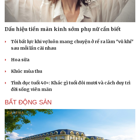
Dấu hiệu tiền mãn kinh sớm phụ nữ cần biết
Tôi bất lực khi vợ luôn mang chuyện ở rể ra làm "vũ khí"
sau mỗi lần cãi nhau
Hoa sữa
Khúc mùa thu
Tình dục tuổi 40+: Khác gì tuổi đôi mươi và cách duy trì
đời sống viên mãn
BẤT ĐỘNG SẢN