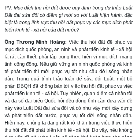
PV:
Mục đích thu hồi đất được quy định trong dự thảo Luật
Đất đai sửa đổi có điểm gì mới so với Luật hiện hành, đặc
biệt là trong lĩnh vực thu hồi đất phục vụ các mục đích phát
triển kinh tế - xã hội của đất nước?
Ông Trương Minh Hoàng:
Việc thu hồi đất để phục vụ
mục đích quốc phòng, an ninh và phát triển kinh tế - xã hội
là rất cần thiết, phải tập trung thực hiện vì mục đích mang
tính cộng đồng. Nếu giữ vững an ninh quốc phòng và kinh
tế phát triển thì mới phục vụ tốt nhu cầu đời sống nhân
dân. Trong quá trình thảo luận để sửa đổi Luật, một bộ
phận ĐBQH đã không bàn tới việc thu hồi đất phục vụ việc
phát triển kinh tế - xã hội. Tuy nhiên, quan điểm cá nhân tôi
và đa số đại biểu Quốc hội đều đồng tình cần đưa vấn đề
này vào Luật Đất đai sửa đổi và có như vậy mới xây dựng
và phát triển đất nước, phục vụ tốt đời sống nhân dân.
Hiện nay, chúng ta đang rất khó khăn trong việc thực hiện
thu hồi đất để phát triển kinh tế - xã hội. Do vậy, nếu không
Thế giới
Multimedia