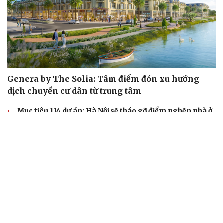
Genera by The Solia: Tâm điểm đón xu hướng
dịch chuyển cư dân từ trung tâm
Mục tiêu 114 dự án: Hà Nội sẽ tháo gỡ điểm nghẽn nhà ở
xã hội ra sao?
TP.HCM rà soát 16 khu đất xây dựng nhà lưu trú công
nhân
Nhà ở cho thuê: Lối mở để bình ổn thị trường và mở rộng
cơ hội an cư
Điều gì làm nên sức hút của một khu đô thị xanh?
KHỞI NGHIỆP