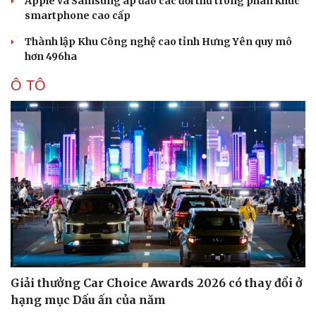
Apple và Samsung áp đảo các đối thủ trong phân khúc
smartphone cao cấp
Thành lập Khu Công nghệ cao tỉnh Hưng Yên quy mô
hơn 496ha
Ô TÔ
Giải thưởng Car Choice Awards 2026 có thay đổi ở
hạng mục Dấu ấn của năm
Doanh nghiệp
Công nghệ