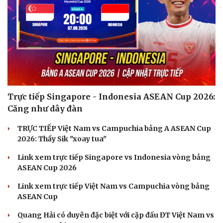
Trực tiếp Singapore - Indonesia ASEAN Cup 2026:
Sức khỏe
Đời sống
Căng như dây đàn
Dinh dưỡng - món ngon
Nhà đẹp
Cây thuốc
Blog
TRỰC TIẾP Việt Nam vs Campuchia bảng A ASEAN Cup
Sản phụ khoa
Tình yêu - Gia đình
2026: Thầy Sik "xoay tua"
Nhi khoa
Nam khoa
Link xem trực tiếp Singapore vs Indonesia vòng bảng
Làm đẹp - giảm cân
ASEAN Cup 2026
Phòng mạch online
Ăn sạch sống khỏe
Link xem trực tiếp Việt Nam vs Campuchia vòng bảng
ASEAN Cup
Quang Hải có duyên đặc biệt với cặp đấu ĐT Việt Nam vs