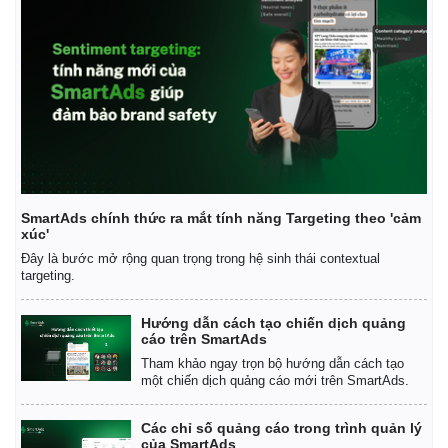
Pháp luật
Quân sự - Quốc phòng
Vụ án
Vũ khí
Tin nóng
Việt Nam
Tư vấn luật
Phân tích
SmartAds chính thức ra mắt tính năng Targeting theo 'cảm
xúc'
Đây là bước mở rộng quan trọng trong hệ sinh thái contextual
targeting.
Hướng dẫn cách tạo chiến dịch quảng
cáo trên SmartAds
Tham khảo ngay trọn bộ hướng dẫn cách tạo
một chiến dịch quảng cáo mới trên SmartAds.
Các chỉ số quảng cáo trong trình quản lý
của SmartAds