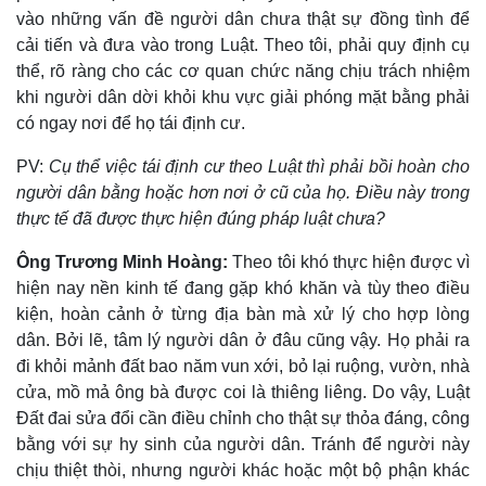
vào những vấn đề người dân chưa thật sự đồng tình để
cải tiến và đưa vào trong Luật. Theo tôi, phải quy định cụ
thể, rõ ràng cho các cơ quan chức năng chịu trách nhiệm
khi người dân dời khỏi khu vực giải phóng mặt bằng phải
có ngay nơi để họ tái định cư.
PV:
Cụ thể việc tái định cư theo Luật thì phải bồi hoàn cho
người dân bằng hoặc hơn nơi ở cũ của họ. Điều này trong
thực tế đã được thực hiện đúng pháp luật chưa?
Kinh tế
Thị trường
Bất động sản
Giá vàng
Ông Trương Minh Hoàng:
Theo tôi khó thực hiện được vì
Khởi nghiệp
Tiêu dùng
hiện nay nền kinh tế đang gặp khó khăn và tùy theo điều
Tỷ giá
kiện, hoàn cảnh ở từng địa bàn mà xử lý cho hợp lòng
Chứng khoán
dân. Bởi lẽ, tâm lý người dân ở đâu cũng vậy. Họ phải ra
Giá cà phê
đi khỏi mảnh đất bao năm vun xới, bỏ lại ruộng, vườn, nhà
cửa, mồ mả ông bà được coi là thiêng liêng. Do vậy, Luật
Đất đai sửa đổi cần điều chỉnh cho thật sự thỏa đáng, công
bằng với sự hy sinh của người dân. Tránh để người này
chịu thiệt thòi, nhưng người khác hoặc một bộ phận khác