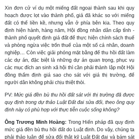
Xin đơn cử ví dụ một miếng đất ngoại thành sau khi quy
hoạch được lọt vào thành phố, giá đã khác so với miếng
đất có thể liền kề, nhưng vẫn ở phía bên kia. Theo quy
định hiện hành, hàng năm, Hội đồng nhân dân cấp tỉnh -
thành phố quyết định giá đất để thực hiện chính sách thuế
và phòng ngừa việc trốn thuế của một số cá nhân, doanh
nghiệp… Còn việc giải phóng mặt bằng để thu hồi đất làm
các dự án, đặc biệt là những dự án quan trọng, phục vụ
các mục đích an sinh xã hội thì cần phải thành lập một Hội
đồng thẩm định giá sao cho sát với giá thị trường, để
người dân không phải chịu thiệt thòi.
PV:
Mức giá đền bù thu hồi đất sát với thị trường đã được
quy định trong dự thảo Luật Đất đai sửa đổi, theo ông quy
định này có phù hợp với thực tiễn cuộc sống không?
Ông Trương Minh Hoàng:
Trong Hiến pháp đã quy định
mức giá đền bù thu hồi đất do Luật định. Do vậy, chúng ta
phải thảo luận để sửa đổi thật kỹ Luật Đất đai và bám sát