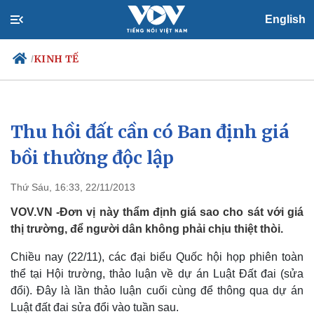
English
KINH TẾ
/
Thu hồi đất cần có Ban định giá
Chính trị
Xã hội
Đảng
Tin 24h
bồi thường độc lập
Tổ chức nhân sự
Dự báo thời tiết
Quốc hội
Giáo dục
Thứ Sáu, 16:33, 22/11/2013
Nhận diện sự thật
Dấu ấn VOV
Việc làm
VOV.VN -Đơn vị này thẩm định giá sao cho sát với giá
Biển đảo
thị trường, để người dân không phải chịu thiệt thòi.
Chiều nay (22/11), các đại biểu Quốc hội họp phiên toàn
thể tại Hội trường, thảo luận về dự án Luật Đất đai (sửa
đổi). Đây là lần thảo luận cuối cùng để thông qua dự án
Luật đất đai sửa đổi vào tuần sau.