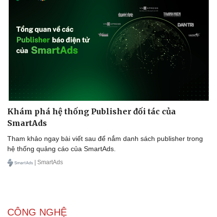
Thể thao
Ô tô - Xe máy
Bóng đá
Ô tô
Khám phá hệ thống Publisher đối tác của
Lịch thi đấu bóng đá
Xe máy
SmartAds
Thế giới thể thao
Tư vấn
eSports
Tham khảo ngay bài viết sau để nắm danh sách publisher trong
Hậu trường
hệ thống quảng cáo của SmartAds.
| SmartAds
CÔNG NGHỆ