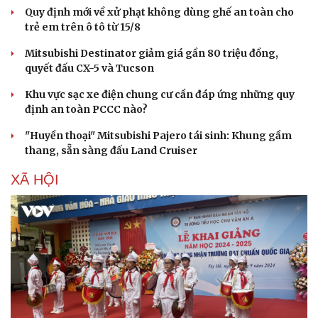
Thông tin doanh nghiệp
Sành điệu
Quy định mới về xử phạt không dùng ghế an toàn cho
Doanh nghiệp 24h
Tin Công nghệ
trẻ em trên ô tô từ 15/8
Doanh nhân
Trải nghiệm
Vì cộng đồng
Chuyển đổi số
Mitsubishi Destinator giảm giá gần 80 triệu đồng,
quyết đấu CX-5 và Tucson
Khu vực sạc xe điện chung cư cần đáp ứng những quy
định an toàn PCCC nào?
"Huyền thoại" Mitsubishi Pajero tái sinh: Khung gầm
thang, sẵn sàng đấu Land Cruiser
XÃ HỘI