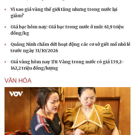
Vì sao giá vàng thế giới tăng nhưng trong nước lại
Văn hóa
Giải trí
giảm?
Sân khấu - Điện ảnh
Nghệ sĩ
Giá bạc hôm nay: Giá bạc trong nước ở mức 61,9 triệu
Văn học
Thời trang
đồng/kg
Âm nhạc
Sao Việt
Di sản
Quảng Ninh chấm dứt hoạt động các cơ sở giết mổ nhỏ lẻ
trước ngày 31/10/2026
Giá vàng hôm nay 7/8: Vàng trong nước có giá 139,2-
142,2 triệu đồng/lượng
VĂN HÓA