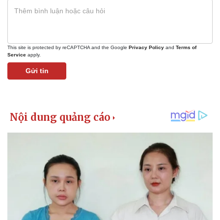
This site is protected by reCAPTCHA and the Google
Privacy Policy
and
Terms of
Service
apply.
Gửi tin
Kinh tế
Thị trường
Bất động sản
Giá vàng
Khởi nghiệp
Tiêu dùng
Tỷ giá
Chứng khoán
Giá cà phê