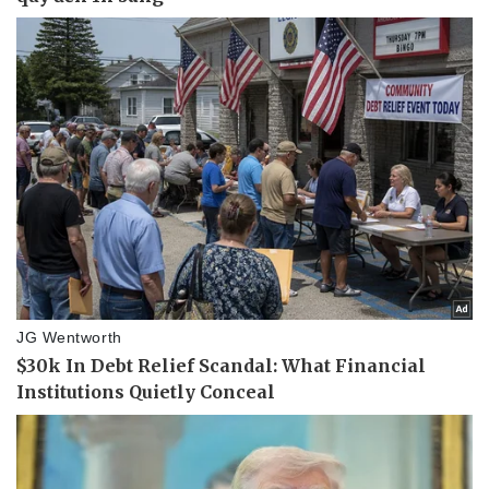
Pháp luật
Quân sự - Quốc phòng
Vụ án
Vũ khí
Tin nóng
Việt Nam
Tư vấn luật
Phân tích