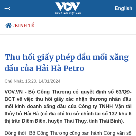
English
KINH TẾ
/
Thu hồi giấy phép đầu mối xăng
Chính trị
Xã hội
Đảng
Tin 24h
dầu của Hải Hà Petro
Tổ chức nhân sự
Dự báo thời tiết
Quốc hội
Giáo dục
Chủ Nhật, 15:29, 14/01/2024
Nhận diện sự thật
Dấu ấn VOV
Việc làm
VOV.VN - Bộ Công Thương có quyết định số 63/QĐ-
Biển đảo
BCT về việc thu hồi giấy xác nhận thương nhân đầu
mối kinh doanh xăng dầu của Công ty TNHH Vận tải
thủy bộ Hải Hà (có địa chỉ trụ sở chính tại số 132 khu 6
thị trấn Diêm Điền, huyện Thái Thụy, tỉnh Thái Bình).
Đồng thời, Bộ Công Thương cũng ban hành Công văn số