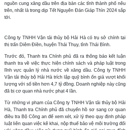
nguồn cung xăng dầu trên địa bàn các tỉnh thành phố nêu
trên, nhất là trong dịp Tết Nguyên Đán Giáp Thìn 2024 sắp
tới.
Công ty TNHH Vận tải thủy bộ Hải Hà có trụ sở chính tại
thị trấn Diêm Điền, huyện Thái Thụy, tỉnh Thái Bình.
Trước đó, Thanh tra Chính phủ đã ra thông báo kết luận
thanh tra về việc thực hiện chính sách và pháp luật trong
lĩnh vực quản lý nhà nước về xăng dầu. Công ty TNHH
Thế giới
Multimedia
Vận tải thủy bộ Hải Hà trích lập quỹ bình ổn giá vượt khối
Quan sát
Video
lượng với số tiền hơn 4,7 tỷ đồng. Doanh nghiệp này cũng
Cuộc sống đó đây
Ảnh
đã bị cơ quan nhà nước phạt 4 lần.
Hồ sơ
E-Magazine
Infographic
Từ những vi phạm của Công ty TNHH Vận tải thủy bộ Hải
Hà, Thanh tra Chính phủ đã chuyển hồ sơ sang cơ quan
điều tra Bộ Công an để xem xét, xử lý theo quy định pháp
luật liên quan việc kê khai, nộp thuế bảo vệ môi trường đối