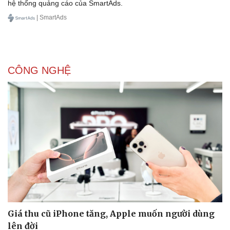
hệ thống quảng cáo của SmartAds.
| SmartAds
CÔNG NGHỆ
Doanh nghiệp
Công nghệ
Thông tin doanh nghiệp
Sành điệu
Giá thu cũ iPhone tăng, Apple muốn người dùng
Doanh nghiệp 24h
Tin Công nghệ
lên đời
Doanh nhân
Trải nghiệm