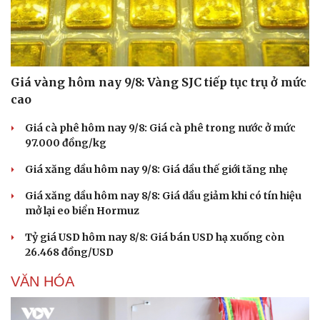
Văn hóa
Giải trí
Sân khấu - Điện ảnh
Nghệ sĩ
Văn học
Thời trang
Giá vàng hôm nay 9/8: Vàng SJC tiếp tục trụ ở mức
Âm nhạc
Sao Việt
cao
Di sản
Giá cà phê hôm nay 9/8: Giá cà phê trong nước ở mức
97.000 đồng/kg
Giá xăng dầu hôm nay 9/8: Giá dầu thế giới tăng nhẹ
Giá xăng dầu hôm nay 8/8: Giá dầu giảm khi có tín hiệu
mở lại eo biển Hormuz
Tỷ giá USD hôm nay 8/8: Giá bán USD hạ xuống còn
26.468 đồng/USD
VĂN HÓA