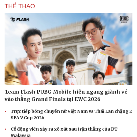
Sản phụ khoa
Tình yêu - Gia đình
THỂ THAO
Nhi khoa
Nam khoa
Làm đẹp - giảm cân
Phòng mạch online
Ăn sạch sống khỏe
Team Flash PUBG Mobile hiên ngang giành vé
vào thẳng Grand Finals tại EWC 2026
Trực tiếp bóng chuyền nữ Việt Nam vs Thái Lan chặng 2
SEA V.Cup 2026
Cổ động viên xảy ra xô xát sau trận thắng của ĐT
Malaysia