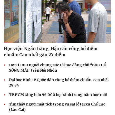
Học viện Ngân hàng, Hậu cần công bố điểm
chuẩn: Cao nhất gần 27 điểm
Hơn 1.000 người chung sức tái tạo dòng chữ “BÁC HỒ
SỐNG MÃI” trên Núi Nhón
Đại học Kinh tế Quốc dân công bố điểm chuẩn, cao nhất
28,84
TP.HCM tăng hơn 96.000 học sinh trong năm học mới
Sức khỏe
Đời sống
Tìm thấy người mất tích trong vụ sạt lở tại xã Chế Tạo
Dinh dưỡng - món ngon
Nhà đẹp
(Lào Cai)
Cây thuốc
Blog