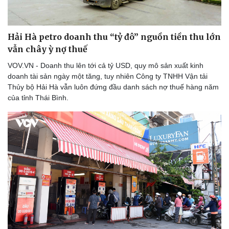
Hải Hà petro doanh thu “tỷ đô” nguồn tiền thu lớn
vẫn chây ỳ nợ thuế
VOV.VN - Doanh thu lên tới cả tỷ USD, quy mô sản xuất kinh
doanh tài sản ngày một tăng, tuy nhiên Công ty TNHH Vận tải
Thủy bộ Hải Hà vẫn luôn đứng đầu danh sách nợ thuế hàng năm
của tỉnh Thái Bình.
Thể thao
Ô tô - Xe máy
Bóng đá
Ô tô
Lịch thi đấu bóng đá
Xe máy
Thế giới thể thao
Tư vấn
eSports
Hậu trường