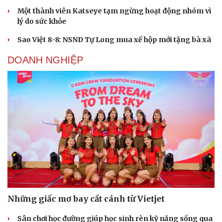
Một thành viên Katseye tạm ngừng hoạt động nhóm vì
lý do sức khỏe
Sao Việt 8-8: NSND Tự Long mua xế hộp mới tặng bà xã
Du lịch
Podcast
Tư vấn
Câu chuyện thời sự
DOANH NGHIỆP
Săn Tour
Đọc truyện đêm khuya
check-in
Cửa sổ tình yêu
Kể chuyện cho bé
Hạt giống tâm hồn
Những giấc mơ bay cất cánh từ Vietjet
Sân chơi học đường giúp học sinh rèn kỹ năng sống qua