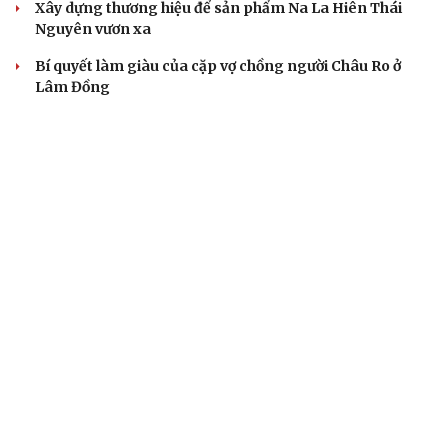
Xây dựng thương hiệu để sản phẩm Na La Hiên Thái
Nguyên vươn xa
Bí quyết làm giàu của cặp vợ chồng người Châu Ro ở
Lâm Đồng
Hiệp hội Khởi nghiệp quốc gia tổ chức Diễn đàn Khởi
nghiệp tại Đà Nẵng
“Biến” gáo dừa thành sản phẩm xuất khẩu có giá trị
BÁO ĐIỆN TỬ TIẾNG NÓI VIỆT NAM
Trụ sở: 37 Bà Triệu, phường Cửa Nam, Hà Nội
Điện thoại: 84-24-22105148, 84-24-39785691