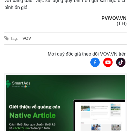
với xăng dầu; việc sử dụng quỹ bình ổn giá sai mục đích
bình ổn giá.
PV/VOV.VN
(T.H)
Tag:
VOV
Mời quý độc giả theo dõi VOV.VN trên