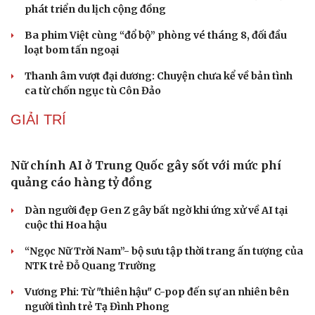
Hầu hết các mặt hàng xăng dầu đều giảm từ 15h00
chiều nay 6/8
Vĩnh Long kiểm tra phát hiện 17 trường hợp kinh doanh
vàng, bạc, đá quý vi phạm
Giá bạc hôm nay: Giá bạc trong nước lên mức hơn 62
triệu đồng/kg
Giá vàng hôm nay 6/8: Vàng SJC tăng lên 140,3 - 143,3
triệu đồng/lượng
Giá cà phê hôm nay 6/8: Giá cà phê trong nước cao
nhất 98.300 đồng/kg
VĂN HÓA