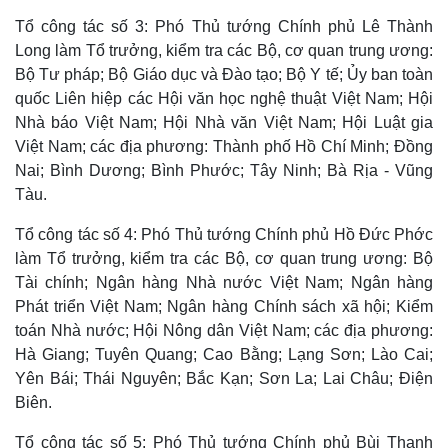
Tổ công tác số 3: Phó Thủ tướng Chính phủ Lê Thành
Long làm Tổ trưởng, kiểm tra các Bộ, cơ quan trung ương:
Bộ Tư pháp; Bộ Giáo dục và Đào tạo; Bộ Y tế; Ủy ban toàn
quốc Liên hiệp các Hội văn học nghệ thuật Việt Nam; Hội
Nhà báo Việt Nam; Hội Nhà văn Việt Nam; Hội Luật gia
Việt Nam; các địa phương: Thành phố Hồ Chí Minh; Đồng
Nai; Bình Dương; Bình Phước; Tây Ninh; Bà Rịa - Vũng
Tàu.
Tổ công tác số 4: Phó Thủ tướng Chính phủ Hồ Đức Phớc
làm Tổ trưởng, kiểm tra các Bộ, cơ quan trung ương: Bộ
Tài chính; Ngân hàng Nhà nước Việt Nam; Ngân hàng
Thế giới
Multimedia
Phát triển Việt Nam; Ngân hàng Chính sách xã hội; Kiểm
Quan sát
Video
toán Nhà nước; Hội Nông dân Việt Nam; các địa phương:
Cuộc sống đó đây
Ảnh
Hà Giang; Tuyên Quang; Cao Bằng; Lạng Sơn; Lào Cai;
Hồ sơ
E-Magazine
Infographic
Yên Bái; Thái Nguyên; Bắc Kạn; Sơn La; Lai Châu; Điện
Biên.
Tổ công tác số 5: Phó Thủ tướng Chính phủ Bùi Thanh