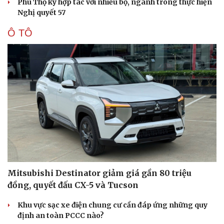
công viên
Nguy cơ mất tài khoản Microsoft chỉ vì kết nối mạng Wi-
Fi khách sạn
Một việc nhiều gia đình bỏ quên có thể khiến điện mặt
trời giảm tới 40% hiệu suất
Trung Quốc tăng tốc tự chủ chip tiên tiến với kế hoạch
đầy tham vọng
Phú Thọ ký hợp tác với nhiều bộ, ngành trong thực hiện
Nghị quyết 57
Ô TÔ
Du lịch
Podcast
Tư vấn
Câu chuyện thời sự
Săn Tour
Đọc truyện đêm khuya
check-in
Cửa sổ tình yêu
Kể chuyện cho bé