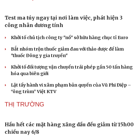
VPF thay đổi bộ nhận diện thương hiệu, tham vọng nâng
tầm bóng đá Việt Nam
ĐT nữ Việt Nam hướng đến ASIAD 20: Huỳnh Như vắng
mặt, xuất hiện nhiều cầu thủ mới
Đối thủ nói gì về điểm yếu trong lối chơi của ĐT Việt
Nam?
PHÁP LUẬT