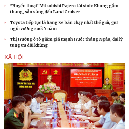
Hạt giống tâm hồn
Mitsubishi Destinator giảm giá gần 80 triệu
đồng, quyết đấu CX-5 và Tucson
Khu vực sạc xe điện chung cư cần đáp ứng những quy
định an toàn PCCC nào?
"Huyền thoại" Mitsubishi Pajero tái sinh: Khung gầm
thang, sẵn sàng đấu Land Cruiser
Toyota tiếp tục là hãng xe bán chạy nhất thế giới, giữ
ngôi vương suốt 7 năm
Thị trường ô tô giảm giá mạnh trước tháng Ngâu, đại lý
tung ưu đãi khủng
XÃ HỘI