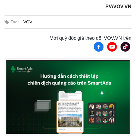
Thể thao
Ô tô - Xe máy
PV/VOV.VN
Bóng đá
Ô tô
Lịch thi đấu bóng đá
Xe máy
Tag:
VOV
Thế giới thể thao
Tư vấn
eSports
Mời quý độc giả theo dõi VOV.VN trên
Hậu trường