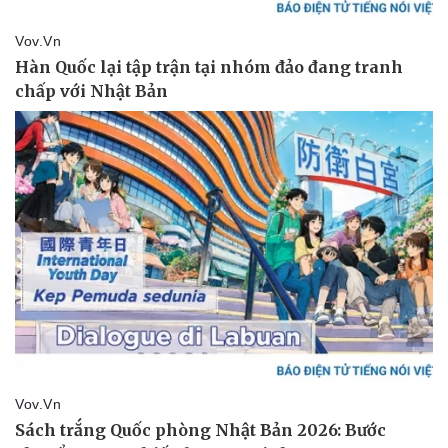
Doanh nghiệp
Công nghệ
Thông tin doanh nghiệp
Sành điệu
Doanh nghiệp 24h
Tin Công nghệ
Doanh nhân
Trải nghiệm
Vì cộng đồng
Chuyển đổi số