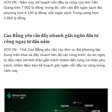
VOV.VN - Năm nay, kế hoạch vốn đầu tư công của tỉnh Tiền
Giang trên 7.002 tỷ đồng; trong đó, vốn cân đối ngân sách địa
phương hơn 4.138 tỷ đồng, vốn ngân sách Trung ương hơn
2.863 tỷ đồng.
Văn hóa
Giải trí
Sân khấu - Điện ảnh
Nghệ sĩ
Văn học
Thời trang
Cao Bằng yêu cầu đẩy nhanh giải ngân đầu tư
Âm nhạc
Sao Việt
công ngay từ đầu năm
Di sản
VOV.VN - Tỉnh Cao Bằng yêu cầu các đơn vị, địa phương tập
trung triển khai và đẩy nhanh tiến độ các công trình, dự án ngay