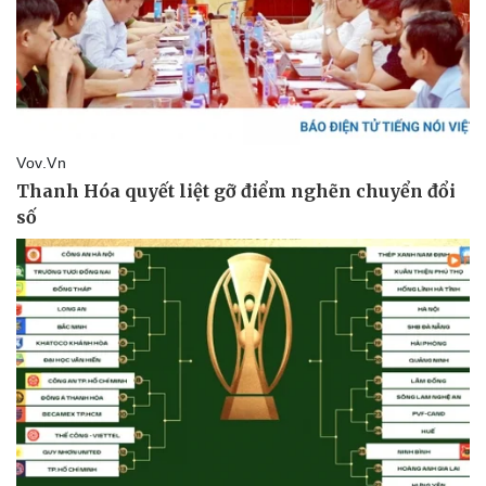
Sức khỏe
Đời sống
Dinh dưỡng - món ngon
Nhà đẹp
Cây thuốc
Blog
Sản phụ khoa
Tình yêu - Gia đình
Nhi khoa
Nam khoa
Làm đẹp - giảm cân
Phòng mạch online
Ăn sạch sống khỏe