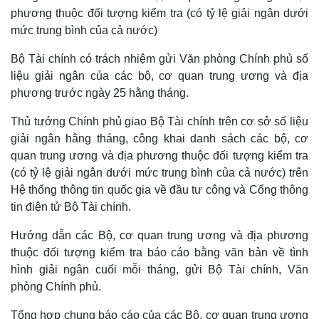
phương thuộc đối tượng kiểm tra (có tỷ lệ giải ngân dưới
mức trung bình của cả nước)
Bộ Tài chính có trách nhiệm gửi Văn phòng Chính phủ số
liệu giải ngân của các bộ, cơ quan trung ương và địa
phương trước ngày 25 hằng tháng.
Thủ tướng Chính phủ giao Bộ Tài chính trên cơ sở số liệu
giải ngân hằng tháng, công khai danh sách các bộ, cơ
quan trung ương và địa phương thuộc đối tượng kiểm tra
(có tỷ lệ giải ngân dưới mức trung bình của cả nước) trên
Hệ thống thông tin quốc gia về đầu tư công và Cổng thông
tin điện tử Bộ Tài chính.
Hướng dẫn các Bộ, cơ quan trung ương và địa phương
Kinh tế
Thị trường
thuộc đối tượng kiểm tra báo cáo bằng văn bản về tình
Bất động sản
Giá vàng
hình giải ngân cuối mỗi tháng, gửi Bộ Tài chính, Văn
Khởi nghiệp
Tiêu dùng
phòng Chính phủ.
Tỷ giá
Chứng khoán
Tổng hợp chung báo cáo của các Bộ, cơ quan trung ương