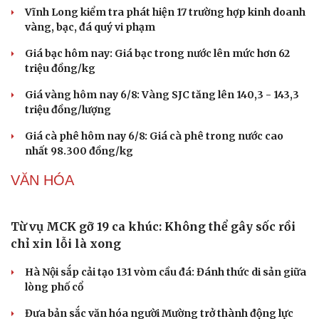
Test ma túy ngay tại nơi làm việc, phát hiện 3
công nhân dương tính
Khởi tố chủ tịch công ty "nổ" sở hữu hàng chục tỉ Euro
Bắt nhóm trộn thuốc giảm đau với thảo dược để làm
"thuốc Đông y gia truyền"
Khởi tố đối tượng vận chuyển trái phép gần 50 tấn hàng
hóa qua biên giới
Lật tẩy hành vi xâm phạm bản quyền của Vũ Phi Điệp –
“ông trùm” Việt KTV
THỊ TRƯỜNG