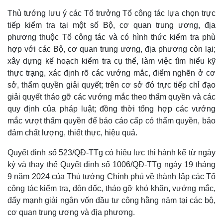
Vụ án
Vũ khí
Tin nóng
Việt Nam
Thủ tướng lưu ý các Tổ trưởng Tổ công tác lựa chọn trực
Tư vấn luật
Phân tích
tiếp kiểm tra tại một số Bộ, cơ quan trung ương, địa
phương thuộc Tổ công tác và có hình thức kiểm tra phù
hợp với các Bộ, cơ quan trung ương, địa phương còn lại;
xây dựng kế hoạch kiểm tra cụ thể, làm việc tìm hiểu kỹ
thực trạng, xác định rõ các vướng mắc, điểm nghẽn ở cơ
sở, thẩm quyền giải quyết; trên cơ sở đó trực tiếp chỉ đạo
giải quyết tháo gỡ các vướng mắc theo thẩm quyền và các
quy định của pháp luật; đồng thời tổng hợp các vướng
mắc vượt thẩm quyền để báo cáo cấp có thẩm quyền, bảo
đảm chất lượng, thiết thực, hiệu quả.
Quyết định số 523/QĐ-TTg có hiệu lực thi hành kể từ ngày
ký và thay thế Quyết định số 1006/QĐ-TTg ngày 19 tháng
9 năm 2024 của Thủ tướng Chính phủ về thành lập các Tổ
công tác kiểm tra, đôn đốc, tháo gỡ khó khăn, vướng mắc,
đẩy mạnh giải ngân vốn đầu tư công hằng năm tại các bộ,
cơ quan trung ương và địa phương.