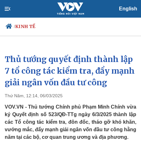
English
KINH TẾ
/
Thủ tướng quyết định thành lập
Chính trị
Xã hội
Đảng
Tin 24h
7 tổ công tác kiểm tra, đẩy mạnh
Tổ chức nhân sự
Dự báo thời tiết
giải ngân vốn đầu tư công
Quốc hội
Giáo dục
Nhận diện sự thật
Dấu ấn VOV
Việc làm
Thứ Năm, 12:14, 06/03/2025
Biển đảo
VOV.VN - Thủ tướng Chính phủ Phạm Minh Chính vừa
ký Quyết định số 523/QĐ-TTg ngày 6/3/2025 thành lập
các Tổ công tác kiểm tra, đôn đốc, tháo gỡ khó khăn,
vướng mắc, đẩy mạnh giải ngân vốn đầu tư công hằng
năm tại các bộ, cơ quan trung ương và địa phương.