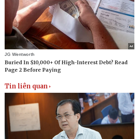
Văn hóa
Giải trí
Sân khấu - Điện ảnh
Nghệ sĩ
Văn học
Thời trang
Âm nhạc
Sao Việt
Di sản
Tin liên quan