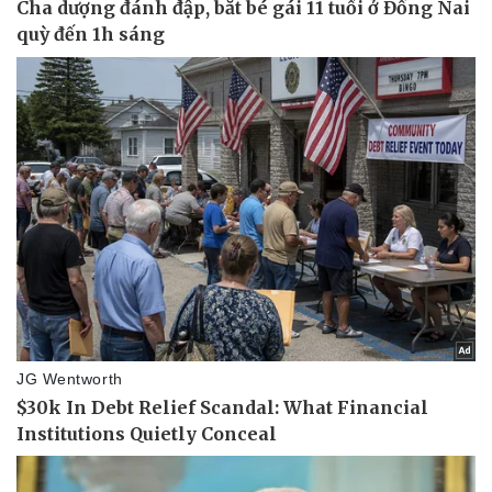
Sức khỏe
Đời sống
Dinh dưỡng - món ngon
Nhà đẹp
Cây thuốc
Blog
Sản phụ khoa
Tình yêu - Gia đình
Nhi khoa
Nam khoa
Làm đẹp - giảm cân
Phòng mạch online
Ăn sạch sống khỏe