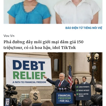
Doanh nghiệp
Công nghệ
Thông tin doanh nghiệp
Sành điệu
Doanh nghiệp 24h
Tin Công nghệ
Doanh nhân
Trải nghiệm
Vì cộng đồng
Chuyển đổi số