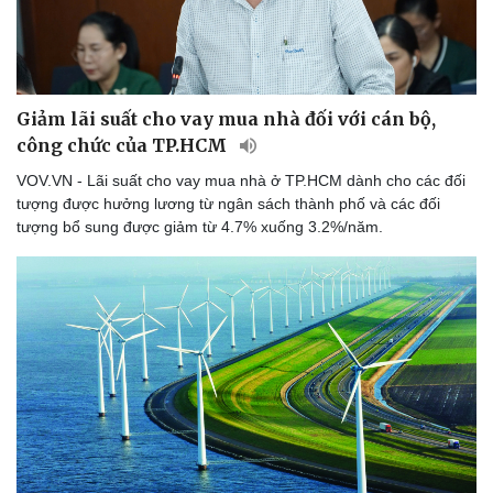
Giảm lãi suất cho vay mua nhà đối với cán bộ,
công chức của TP.HCM
VOV.VN - Lãi suất cho vay mua nhà ở TP.HCM dành cho các đối
tượng được hưởng lương từ ngân sách thành phố và các đối
tượng bổ sung được giảm từ 4.7% xuống 3.2%/năm.
Du lịch
Podcast
Tư vấn
Câu chuyện thời sự
Săn Tour
Đọc truyện đêm khuya
check-in
Cửa sổ tình yêu
Kể chuyện cho bé