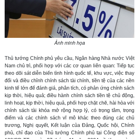
Thế giới
Multimedia
Quan sát
Video
Cuộc sống đó đây
Ảnh
Hồ sơ
E-Magazine
Ảnh minh họa
Infographic
Thủ tướng Chính phủ yêu cầu, Ngân hàng Nhà nước Việt
Nam chủ trì, phối hợp với các cơ quan liên quan: Tiếp tục
theo dõi sát diễn biến tình hình quốc tế, khu vực, việc thay
đổi và điều chỉnh chính sách tài chính, tiền tệ của các nền
kinh tế lớn để đánh giá, phân tích, có phản ứng chính sách
kịp thời, hiệu quả; điều hành chính sách tiền tệ chủ động,
linh hoạt, kịp thời, hiệu quả, phối hợp chặt chẽ, hài hòa với
chính sách tài khóa mở rộng hợp lý, có trọng tâm, trọng
điểm và các chính sách vĩ mô khác theo đúng các chủ
trương, Nghị quyết, Kết luận của Đảng, Quốc hội, Chính
phủ, chỉ đạo của Thủ tướng Chính phủ tại Công điện số