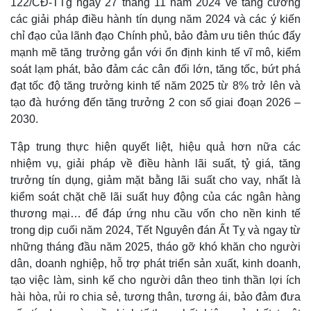
122/CĐ-TTg ngày 27 tháng 11 năm 2024 về tăng cường
các giải pháp điều hành tín dụng năm 2024 và các ý kiến
chỉ đạo của lãnh đạo Chính phủ, bảo đảm ưu tiên thúc đẩy
mạnh mẽ tăng trưởng gắn với ổn định kinh tế vĩ mô, kiểm
soát lạm phát, bảo đảm các cân đối lớn, tăng tốc, bứt phá
đạt tốc độ tăng trưởng kinh tế năm 2025 từ 8% trở lên và
tạo đà hướng đến tăng trưởng 2 con số giai đoạn 2026 –
2030.
Tập trung thực hiện quyết liệt, hiệu quả hơn nữa các
nhiệm vụ, giải pháp về điều hành lãi suất, tỷ giá, tăng
trưởng tín dụng, giảm mặt bằng lãi suất cho vay, nhất là
kiểm soát chặt chẽ lãi suất huy động của các ngân hàng
thương mại… để đáp ứng nhu cầu vốn cho nền kinh tế
trong dịp cuối năm 2024, Tết Nguyên đán Ất Tỵ và ngay từ
Kinh tế
Thị trường
những tháng đầu năm 2025, tháo gỡ khó khăn cho người
Bất động sản
Giá vàng
dân, doanh nghiệp, hỗ trợ phát triển sản xuất, kinh doanh,
Khởi nghiệp
Tiêu dùng
tạo việc làm, sinh kế cho người dân theo tinh thần lợi ích
Tỷ giá
hài hòa, rủi ro chia sẻ, tương thân, tương ái, bảo đảm đưa
Chứng khoán