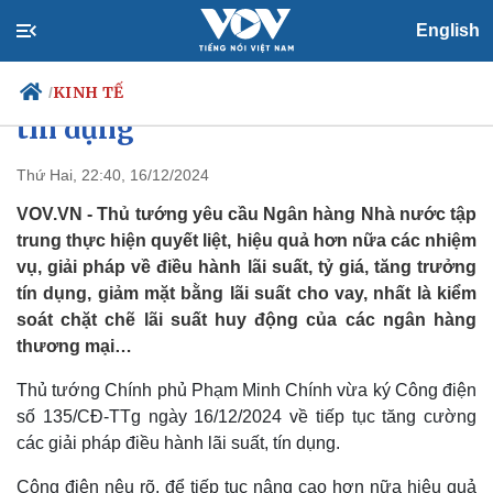
English
Thủ tướng yêu cầu tăng cường
các giải pháp điều hành lãi suất,
KINH TẾ
/
tín dụng
Thứ Hai, 22:40, 16/12/2024
Chính trị
Xã hội
VOV.VN - Thủ tướng yêu cầu Ngân hàng Nhà nước tập
Đảng
Tin 24h
trung thực hiện quyết liệt, hiệu quả hơn nữa các nhiệm
Tổ chức nhân sự
Dự báo thời tiết
vụ, giải pháp về điều hành lãi suất, tỷ giá, tăng trưởng
Quốc hội
Giáo dục
tín dụng, giảm mặt bằng lãi suất cho vay, nhất là kiểm
Nhận diện sự thật
Dấu ấn VOV
soát chặt chẽ lãi suất huy động của các ngân hàng
Việc làm
thương mại…
Biển đảo
Thủ tướng Chính phủ Phạm Minh Chính vừa ký Công điện
số 135/CĐ-TTg ngày 16/12/2024 về tiếp tục tăng cường
các giải pháp điều hành lãi suất, tín dụng.
Công điện nêu rõ, để tiếp tục nâng cao hơn nữa hiệu quả