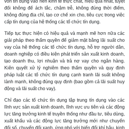
vốn tín dụng vào nền kinh tế thực chất, hiệu quả nhất, tuyệt
Giá cà phê
đối không để ách tắc, chậm trễ, không đúng thời điểm,
không đúng địa chỉ, tạo cơ chế xin cho, tiêu cực trong việc
cấp tín dụng của hệ thống các tổ chức tín dụng.
Tiếp tục thực hiện có hiệu quả và mạnh mẽ hơn nữa các
giải pháp theo thẩm quyền để giảm mặt bằng lãi suất cho
vay của hệ thống các tổ chức tín dụng, hỗ trợ người dân,
doanh nghiệp có điều kiện phát triển sản xuất kinh doanh,
tạo doanh thu, lợi nhuận và trả nợ vay cho ngân hàng.
Kiên quyết xử lý nghiêm theo thẩm quyền và quy định
pháp luật các tổ chức tín dụng cạnh tranh lãi suất không
lành mạnh, không đúng quy định (bao gồm cả lãi suất huy
động và lãi suất cho vay).
Chỉ đạo các tổ chức tín dụng tập trung tín dụng vào các
lĩnh vực sản xuất kinh doanh, lĩnh vực ưu tiên và các động
lực tăng trưởng kinh tế truyền thống như đầu tư, tiêu dùng,
xuất khẩu và các động lực tăng trưởng mới như chuyển
đổi số, chuyển đổi xanh, ứng phó với biến đổi khí hậu, kinh