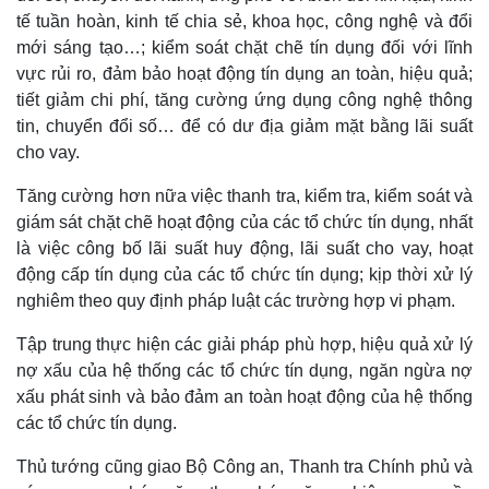
tế tuần hoàn, kinh tế chia sẻ, khoa học, công nghệ và đổi
mới sáng tạo…; kiểm soát chặt chẽ tín dụng đối với lĩnh
vực rủi ro, đảm bảo hoạt động tín dụng an toàn, hiệu quả;
tiết giảm chi phí, tăng cường ứng dụng công nghệ thông
tin, chuyển đổi số… để có dư địa giảm mặt bằng lãi suất
cho vay.
Tăng cường hơn nữa việc thanh tra, kiểm tra, kiểm soát và
Pháp luật
Quân sự - Quốc phòng
giám sát chặt chẽ hoạt động của các tổ chức tín dụng, nhất
Vụ án
Vũ khí
là việc công bố lãi suất huy động, lãi suất cho vay, hoạt
Tin nóng
Việt Nam
động cấp tín dụng của các tổ chức tín dụng; kịp thời xử lý
Tư vấn luật
Phân tích
nghiêm theo quy định pháp luật các trường hợp vi phạm.
Tập trung thực hiện các giải pháp phù hợp, hiệu quả xử lý
nợ xấu của hệ thống các tổ chức tín dụng, ngăn ngừa nợ
xấu phát sinh và bảo đảm an toàn hoạt động của hệ thống
các tổ chức tín dụng.
Thủ tướng cũng giao Bộ Công an, Thanh tra Chính phủ và