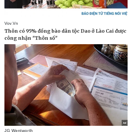
Thể thao
Ô tô - Xe máy
Bóng đá
Ô tô
Lịch thi đấu bóng đá
Xe máy
Thế giới thể thao
Tư vấn
eSports
Hậu trường