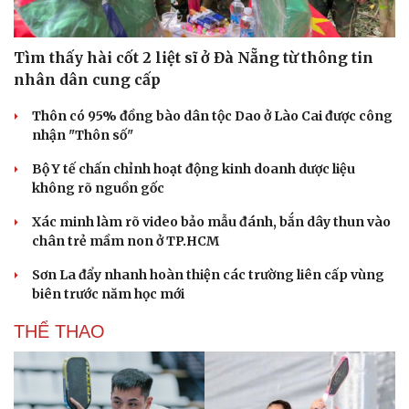
Tìm thấy hài cốt 2 liệt sĩ ở Đà Nẵng từ thông tin
nhân dân cung cấp
Thôn có 95% đồng bào dân tộc Dao ở Lào Cai được công
nhận "Thôn số"
Bộ Y tế chấn chỉnh hoạt động kinh doanh dược liệu
không rõ nguồn gốc
Xác minh làm rõ video bảo mẫu đánh, bắn dây thun vào
chân trẻ mầm non ở TP.HCM
Văn hóa
Giải trí
Sơn La đẩy nhanh hoàn thiện các trường liên cấp vùng
biên trước năm học mới
Sân khấu - Điện ảnh
Nghệ sĩ
Văn học
Thời trang
THỂ THAO
Âm nhạc
Sao Việt
Di sản