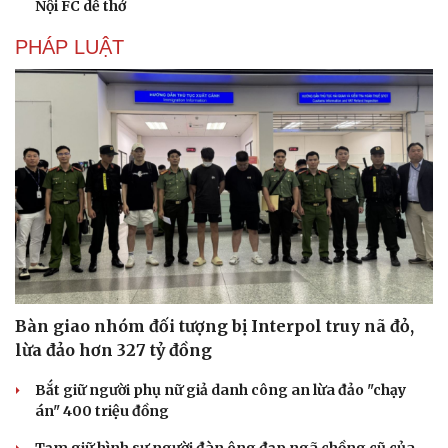
Nội FC dễ thở
PHÁP LUẬT
Bàn giao nhóm đối tượng bị Interpol truy nã đỏ,
lừa đảo hơn 327 tỷ đồng
Bắt giữ người phụ nữ giả danh công an lừa đảo "chạy
án" 400 triệu đồng
Tạm giữ hình sự người đàn ông đạp ngã chồng cũ của