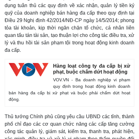
dụng tuân thủ các quy định về xác nhận, quản lý tiền ký
quỹ của doanh nghiệp bán hàng đa cấp theo quy định tại
Điều 29 Nghị định 42/2014/NĐ-CP ngày 14/5/2014; phong
tỏa tài khoản, kịp thời ngăn chặn tổ chức, cá nhân liên
quan tẩu tán tài sản, tạo thuận lợi cho công tác điều tra, xử
lý và thu hồi tài sản phạm tội trong hoạt động kinh doanh
đa cấp.
Hàng loạt công ty đa cấp bị xử
phạt, buộc chấm dứt hoạt động
VOV.VN - Ba doanh nghiệp vi phạm
quy định trong hoạt động kinh doanh
bán hàng đa cấp bị xử phạt và buộc phải chấm dứt hoạt
động.
Kinh tế
Thị trường
Bất động sản
Giá vàng
Thủ tướng Chính phủ cũng yêu cầu UBND các tỉnh, thành
Khởi nghiệp
Tiêu dùng
phố chỉ đạo các cơ quan chức năng các cấp tăng cường
Tỷ giá
công tác quản lý, giám sát, kiểm tra, thanh tra, phát hiện,
Chứng khoán
xác minh, điều tra và xử lý vi phạm theo thẩm quyền đối