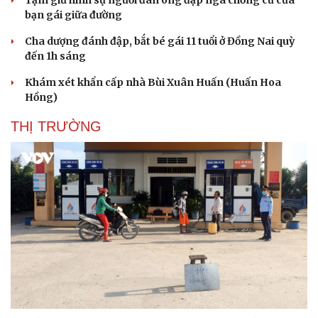
bạn gái giữa đường
Cha dượng đánh đập, bắt bé gái 11 tuổi ở Đồng Nai quỳ
đến 1h sáng
Khám xét khẩn cấp nhà Bùi Xuân Huấn (Huấn Hoa
Hồng)
THỊ TRƯỜNG
Du lịch
Podcast
Tư vấn
Câu chuyện thời sự
Săn Tour
Đọc truyện đêm khuya
check-in
Cửa sổ tình yêu
Kể chuyện cho bé