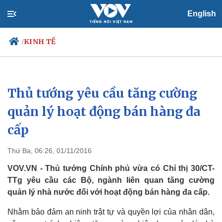
English
KINH TẾ
/
Thủ tướng yêu cầu tăng cường
Chính trị
Xã hội
Đảng
Tin 24h
quản lý hoạt động bán hàng đa
Tổ chức nhân sự
Dự báo thời tiết
cấp
Quốc hội
Giáo dục
Nhận diện sự thật
Dấu ấn VOV
Việc làm
Thứ Ba, 06:26, 01/11/2016
Biển đảo
VOV.VN - Thủ tướng Chính phủ vừa có Chỉ thị 30/CT-
TTg yêu cầu các Bộ, ngành liên quan tăng cường
quản lý nhà nước đối với hoạt động bán hàng đa cấp.
Nhằm bảo đảm an ninh trật tự và quyền lợi của nhân dân,