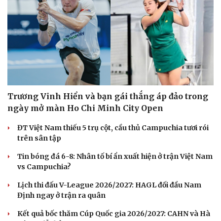
Trương Vinh Hiển và bạn gái thắng áp đảo trong
ngày mở màn Ho Chi Minh City Open
ĐT Việt Nam thiếu 5 trụ cột, cầu thủ Campuchia tươi rói
trên sân tập
Tin bóng đá 6-8: Nhân tố bí ẩn xuất hiện ở trận Việt Nam
vs Campuchia?
Lịch thi đấu V-League 2026/2027: HAGL đối đầu Nam
Định ngay ở trận ra quân
Kết quả bốc thăm Cúp Quốc gia 2026/2027: CAHN và Hà