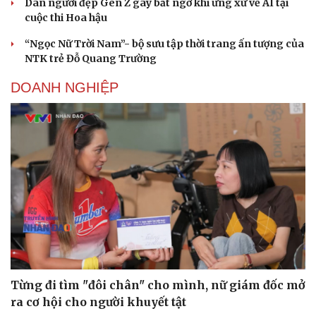
Dàn người đẹp Gen Z gây bất ngờ khi ứng xử về AI tại
cuộc thi Hoa hậu
“Ngọc Nữ Trời Nam”- bộ sưu tập thời trang ấn tượng của
NTK trẻ Đỗ Quang Trường
DOANH NGHIỆP
Từng đi tìm "đôi chân" cho mình, nữ giám đốc mở
ra cơ hội cho người khuyết tật