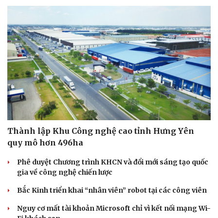
Sức khỏe
Đời sống
Dinh dưỡng - món ngon
Nhà đẹp
Cây thuốc
Blog
Sản phụ khoa
Tình yêu - Gia đình
Nhi khoa
Nam khoa
Thành lập Khu Công nghệ cao tỉnh Hưng Yên
Làm đẹp - giảm cân
quy mô hơn 496ha
Phòng mạch online
Ăn sạch sống khỏe
Phê duyệt Chương trình KHCN và đổi mới sáng tạo quốc
gia về công nghệ chiến lược
Bắc Kinh triển khai “nhân viên” robot tại các công viên
Nguy cơ mất tài khoản Microsoft chỉ vì kết nối mạng Wi-