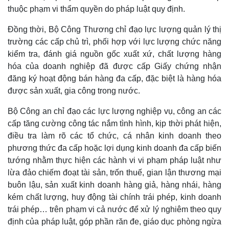
thuộc phạm vi thẩm quyền do pháp luật quy định.
Đồng thời, Bộ Công Thương chỉ đạo lực lượng quản lý thị
trường các cấp chủ trì, phối hợp với lực lượng chức năng
kiểm tra, đánh giá nguồn gốc xuất xứ, chất lượng hàng
hóa của doanh nghiệp đã được cấp Giấy chứng nhận
đăng ký hoạt động bán hàng đa cấp, đặc biệt là hàng hóa
được sản xuất, gia công trong nước.
Bộ Công an chỉ đạo các lực lượng nghiệp vụ, công an các
cấp tăng cường công tác nắm tình hình, kịp thời phát hiện,
điều tra làm rõ các tổ chức, cá nhân kinh doanh theo
phương thức đa cấp hoặc lợi dụng kinh doanh đa cấp biến
Thế giới
Multimedia
tướng nhằm thực hiện các hành vi vi phạm pháp luật như
Quan sát
Video
Cuộc sống đó đây
Ảnh
lừa đảo chiếm đoạt tài sản, trốn thuế, gian lận thương mại
Hồ sơ
E-Magazine
buôn lậu, sản xuất kinh doanh hàng giả, hàng nhái, hàng
Infographic
kém chất lượng, huy động tài chính trái phép, kinh doanh
trái phép… trên phạm vi cả nước để xử lý nghiêm theo quy
định của pháp luật, góp phần răn đe, giáo dục phòng ngừa