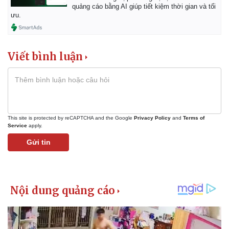
Vụ án
Vũ khí
quảng cáo bằng AI giúp tiết kiệm thời gian và tối
Tin nóng
Việt Nam
ưu.
Tư vấn luật
Phân tích
Viết bình luận
This site is protected by reCAPTCHA and the Google
Privacy Policy
and
Terms of
Service
apply.
Gửi tin