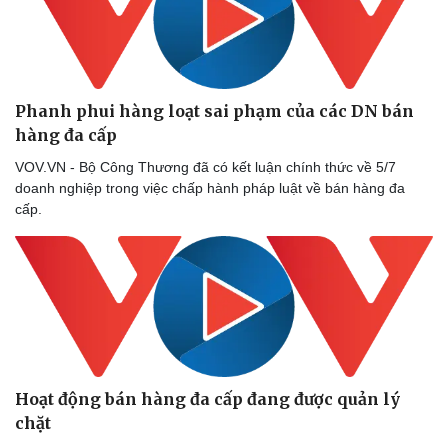
Doanh nghiệp
Công nghệ
Phanh phui hàng loạt sai phạm của các DN bán
Thông tin doanh nghiệp
Sành điệu
hàng đa cấp
Doanh nghiệp 24h
Tin Công nghệ
Doanh nhân
Trải nghiệm
VOV.VN - Bộ Công Thương đã có kết luận chính thức về 5/7
Vì cộng đồng
Chuyển đổi số
doanh nghiệp trong việc chấp hành pháp luật về bán hàng đa
cấp.
Hoạt động bán hàng đa cấp đang được quản lý
chặt