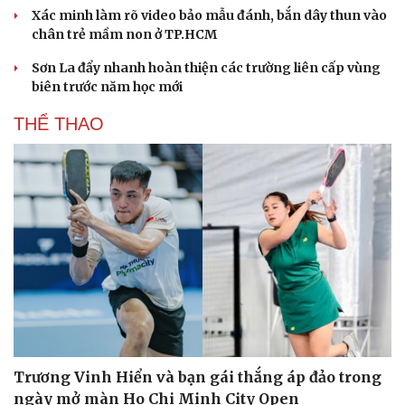
Xác minh làm rõ video bảo mẫu đánh, bắn dây thun vào
chân trẻ mầm non ở TP.HCM
Sơn La đẩy nhanh hoàn thiện các trường liên cấp vùng
biên trước năm học mới
THỂ THAO
Sức khỏe
Đời sống
Dinh dưỡng - món ngon
Nhà đẹp
Cây thuốc
Blog
Sản phụ khoa
Tình yêu - Gia đình
Nhi khoa
Nam khoa
Làm đẹp - giảm cân
Trương Vinh Hiển và bạn gái thắng áp đảo trong
Phòng mạch online
ngày mở màn Ho Chi Minh City Open