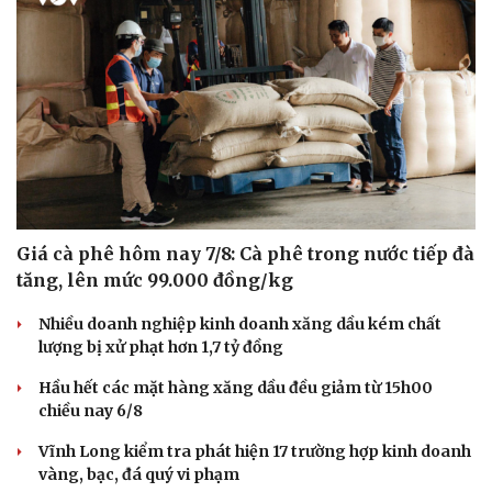
Giá cà phê hôm nay 7/8: Cà phê trong nước tiếp đà
tăng, lên mức 99.000 đồng/kg
Nhiều doanh nghiệp kinh doanh xăng dầu kém chất
lượng bị xử phạt hơn 1,7 tỷ đồng
Hầu hết các mặt hàng xăng dầu đều giảm từ 15h00
Văn hóa
Giải trí
chiều nay 6/8
Sân khấu - Điện ảnh
Nghệ sĩ
Vĩnh Long kiểm tra phát hiện 17 trường hợp kinh doanh
Văn học
Thời trang
vàng, bạc, đá quý vi phạm
Âm nhạc
Sao Việt