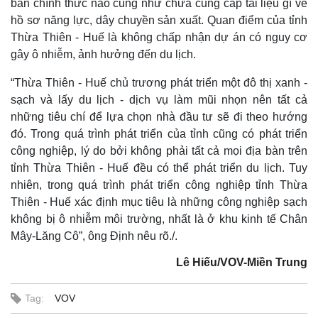
bản chính thức nào cũng như chưa cung cấp tài liệu gì về
hồ sơ năng lực, dây chuyền sản xuất. Quan điểm của tỉnh
Thừa Thiên - Huế là không chấp nhận dự án có nguy cơ
gây ô nhiễm, ảnh hưởng đến du lịch.
“Thừa Thiên - Huế chủ trương phát triển một đô thị xanh -
sạch và lấy du lịch - dịch vụ làm mũi nhọn nên tất cả
những tiêu chí để lựa chọn nhà đầu tư sẽ đi theo hướng
đó. Trong quá trình phát triển của tỉnh cũng có phát triển
công nghiệp, lý do bởi không phải tất cả mọi địa bàn trên
Thế giới
tỉnh Thừa Thiên - Huế đều có thể phát triển du lịch.
Multimedia
Tuy
nhiên, trong quá trình phát triển công nghiệp tỉnh Thừa
Quan sát
Video
Cuộc sống đó đây
Ảnh
Thiên - Huế xác định mục tiêu là những công nghiệp sạch
Hồ sơ
E-Magazine
không bị ô nhiễm môi trường, nhất là ở khu kinh tế Chân
Infographic
Mây-Lăng Cô”, ông Định nêu rõ./.
Lê Hiếu/VOV-Miền Trung
Tag:
VOV