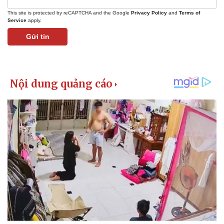
This site is protected by reCAPTCHA and the Google
Privacy Policy
and
Terms of
Service
apply.
Gửi tin
Kinh tế
Thị trường
Bất động sản
Giá vàng
Khởi nghiệp
Tiêu dùng
Tỷ giá
Chứng khoán
Giá cà phê