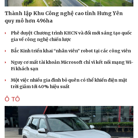
Thành lập Khu Công nghệ cao tỉnh Hưng Yên
quy mô hơn 496ha
Phê duyệt Chương trình KHCN và đổi mới sáng tạo quốc
gia về công nghệ chiến lược
Bắc Kinh triển khai “nhân viên” robot tại các công viên
Nguy cơ mất tài khoản Microsoft chỉ vì kết nối mạng Wi-
Fi khách sạn
Một việc nhiều gia đình bỏ quên có thể khiến điện mặt
Doanh nghiệp
Công nghệ
trời giảm tới 40% hiệu suất
Thông tin doanh nghiệp
Sành điệu
Ô TÔ
Doanh nghiệp 24h
Tin Công nghệ
Doanh nhân
Trải nghiệm
Vì cộng đồng
Chuyển đổi số