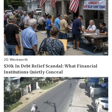
Pháp luật
Quân sự - Quốc phòng
Vụ án
Vũ khí
Tin nóng
Việt Nam
Tư vấn luật
Phân tích