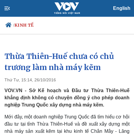
English
KINH TẾ
/
Thừa Thiên-Huế chưa có chủ
Chính trị
Xã hội
Đảng
Tin 24h
trương làm nhà máy kẽm
Tổ chức nhân sự
Dự báo thời tiết
Quốc hội
Giáo dục
Thứ Tư, 15:14, 26/10/2016
Nhận diện sự thật
Dấu ấn VOV
Việc làm
VOV.VN - Sở Kế hoạch và Đầu tư Thừa Thiên-Huế
Biển đảo
khẳng định không có chuyện đồng ý cho phép doanh
nghiệp Trung Quốc xây dựng nhà máy kẽm.
Mới đây, một doanh nghiệp Trung Quốc đã tìm hiểu cơ hội
đầu tư tại tỉnh Thừa Thiên-Huế và đề xuất xây dựng một
nhà máy sản xuất kẽm tại khu kinh tế Chân Mây - Lăng