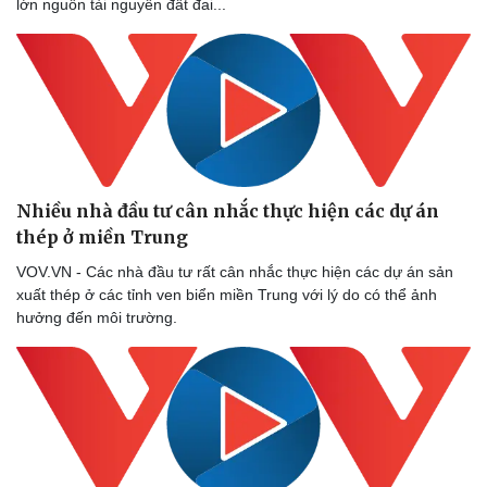
lớn nguồn tài nguyên đất đai...
Nhiều nhà đầu tư cân nhắc thực hiện các dự án
thép ở miền Trung
VOV.VN - Các nhà đầu tư rất cân nhắc thực hiện các dự án sản
Thể thao
Ô tô - Xe máy
xuất thép ở các tỉnh ven biển miền Trung với lý do có thể ảnh
Bóng đá
Ô tô
hưởng đến môi trường.
Lịch thi đấu bóng đá
Xe máy
Thế giới thể thao
Tư vấn
eSports
Hậu trường