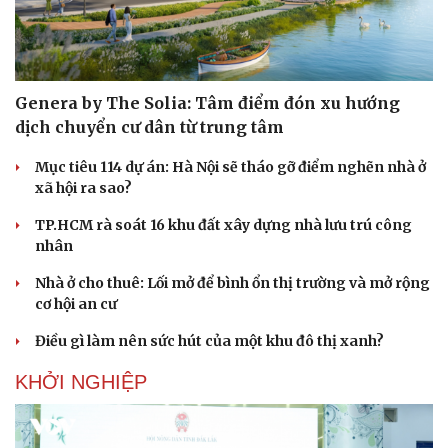
Genera by The Solia: Tâm điểm đón xu hướng
dịch chuyển cư dân từ trung tâm
Mục tiêu 114 dự án: Hà Nội sẽ tháo gỡ điểm nghẽn nhà ở
xã hội ra sao?
TP.HCM rà soát 16 khu đất xây dựng nhà lưu trú công
nhân
Nhà ở cho thuê: Lối mở để bình ổn thị trường và mở rộng
cơ hội an cư
Điều gì làm nên sức hút của một khu đô thị xanh?
KHỞI NGHIỆP