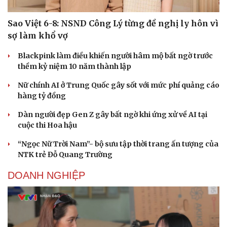
Sao Việt 6-8: NSND Công Lý từng đề nghị ly hôn vì
sợ làm khổ vợ
Blackpink làm điều khiến người hâm mộ bất ngờ trước
thềm kỷ niệm 10 năm thành lập
Nữ chính AI ở Trung Quốc gây sốt với mức phí quảng cáo
hàng tỷ đồng
Dàn người đẹp Gen Z gây bất ngờ khi ứng xử về AI tại
cuộc thi Hoa hậu
“Ngọc Nữ Trời Nam”- bộ sưu tập thời trang ấn tượng của
NTK trẻ Đỗ Quang Trường
DOANH NGHIỆP
Du lịch
Podcast
Tư vấn
Câu chuyện thời sự
Săn Tour
Đọc truyện đêm khuya
check-in
Cửa sổ tình yêu