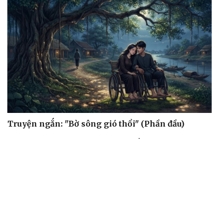
Truyện ngắn: "Bờ sông gió thổi" (Phần đầu)
Chính sách giáo dục phải được đo bằng sự tiến bộ, hạnh
phúc của học sinh
Bác sĩ cảnh báo phim người lớn, rượu bia đang âm thầm
bào mòn "bản lĩnh đàn ông"
Cái giá đắt của việc tiêm silicon làm to "cậu nhỏ"
Dấu hiệu tiền mãn kinh sớm phụ nữ cần biết