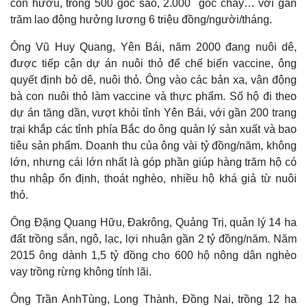
con hươu, trồng 500 gốc sao, 2.000 gốc chay… với gần
trăm lao động hưởng lương 6 triệu đồng/người/tháng.
Ông Vũ Huy Quang, Yên Bái, năm 2000 đang nuôi dê,
được tiếp cận dự án nuôi thỏ để chế biến vaccine, ông
quyết định bỏ dê, nuôi thỏ. Ông vào các bản xa, vận động
bà con nuôi thỏ làm vaccine và thực phẩm. Số hộ đi theo
dự án tăng dần, vượt khỏi tỉnh Yên Bái, với gần 200 trang
trại khắp các tỉnh phía Bắc do ông quản lý sản xuất và bao
tiêu sản phẩm. Doanh thu của ông vài tỷ đồng/năm, không
lớn, nhưng cái lớn nhất là góp phần giúp hàng trăm hộ có
thu nhập ổn định, thoát nghèo, nhiều hộ khá giả từ nuôi
Thế giới
Multimedia
thỏ.
Quan sát
Video
Cuộc sống đó đây
Ảnh
Ông Đặng Quang Hữu, Đakrông, Quảng Trị, quản lý 14 ha
Hồ sơ
E-Magazine
đất trồng sắn, ngô, lạc, lợi nhuận gần 2 tỷ đồng/năm. Năm
Infographic
2015 ông dành 1,5 tỷ đồng cho 600 hộ nông dân nghèo
vay trồng rừng không tính lãi.
Ông Trần AnhTùng, Long Thành, Đồng Nai, trồng 12 ha