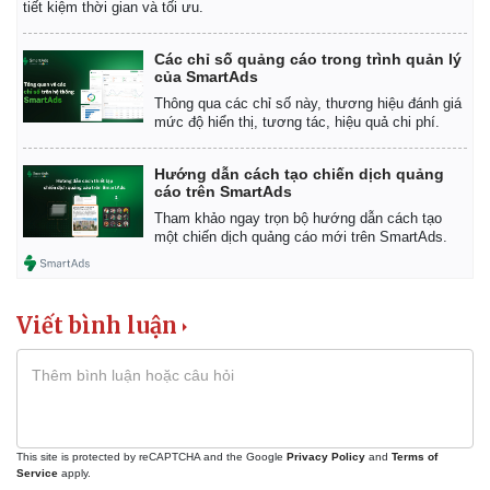
tiết kiệm thời gian và tối ưu.
Các chỉ số quảng cáo trong trình quản lý
của SmartAds
Thông qua các chỉ số này, thương hiệu đánh giá
mức độ hiển thị, tương tác, hiệu quả chi phí.
Hướng dẫn cách tạo chiến dịch quảng
cáo trên SmartAds
Tham khảo ngay trọn bộ hướng dẫn cách tạo
một chiến dịch quảng cáo mới trên SmartAds.
Viết bình luận
Pháp luật
Quân sự - Quốc phòng
Vụ án
Vũ khí
This site is protected by reCAPTCHA and the Google
Privacy Policy
and
Terms of
Tin nóng
Việt Nam
Service
apply.
Tư vấn luật
Phân tích