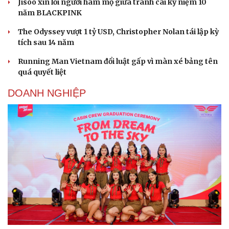
Jisoo xin lỗi người hâm mộ giữa tranh cãi kỷ niệm 10
năm BLACKPINK
The Odyssey vượt 1 tỷ USD, Christopher Nolan tái lập kỳ
tích sau 14 năm
Running Man Vietnam đổi luật gấp vì màn xé bảng tên
quá quyết liệt
DOANH NGHIỆP
Cải chính