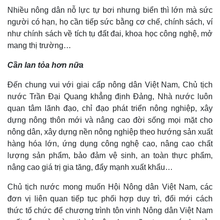
Nhiều nông dân nỗ lực tự bơi nhưng biển thì lớn mà sức
người có hạn, họ cần tiếp sức bằng cơ chế, chính sách, ví
như chính sách về tích tụ đất đai, khoa học công nghệ, mở
mang thị trường…
Cần lan tỏa hơn nữa
Đến chung vui với giai cấp nông dân Việt Nam, Chủ tịch
nước Trần Đại Quang khẳng định Đảng, Nhà nước luôn
quan tâm lãnh đạo, chỉ đạo phát triển nông nghiệp, xây
dựng nông thôn mới và nâng cao đời sống mọi mặt cho
nông dân, xây dựng nền nông nghiệp theo hướng sản xuất
hàng hóa lớn, ứng dụng công nghệ cao, nâng cao chất
Kinh tế
Thị trường
lượng sản phẩm, bảo đảm vệ sinh, an toàn thực phẩm,
nâng cao giá trị gia tăng, đẩy mạnh xuất khẩu…
Bất động sản
Giá vàng
Khởi nghiệp
Tiêu dùng
Chủ tịch nước mong muốn Hội Nông dân Việt Nam, các
Tỷ giá
Chứng khoán
đơn vị liên quan tiếp tục phối hợp duy trì, đổi mới cách
Giá cà phê
thức tổ chức để chương trình tôn vinh Nông dân Việt Nam