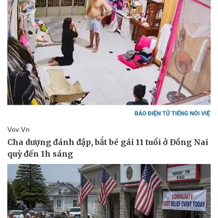
Thể thao
Ô tô - Xe máy
Bóng đá
Ô tô
Lịch thi đấu bóng đá
Xe máy