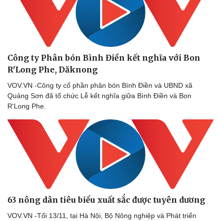
Doanh nghiệp
Công nghệ
Thông tin doanh nghiệp
Sành điệu
Doanh nghiệp 24h
Tin Công nghệ
Doanh nhân
Trải nghiệm
Vì cộng đồng
Chuyển đổi số
Công ty Phân bón Bình Điền kết nghĩa với Bon
R'Long Phe, Dăknong
VOV.VN -Công ty cổ phần phân bón Bình Điền và UBND xã
Quảng Sơn đã tổ chức Lễ kết nghĩa giữa Bình Điền và Bon
R'Long Phe.
63 nông dân tiêu biểu xuất sắc được tuyên dương
VOV.VN -Tối 13/11, tại Hà Nội, Bộ Nông nghiệp và Phát triển