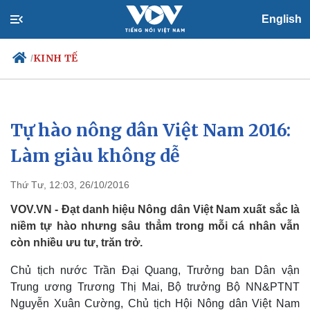
English
KINH TẾ
/
Tự hào nông dân Việt Nam 2016:
Chính trị
Xã hội
Đảng
Tin 24h
Làm giàu không dễ
Tổ chức nhân sự
Dự báo thời tiết
Quốc hội
Giáo dục
Thứ Tư, 12:03, 26/10/2016
Nhận diện sự thật
Dấu ấn VOV
Việc làm
VOV.VN - Đạt danh hiệu Nông dân Việt Nam xuất sắc là
Biển đảo
niềm tự hào nhưng sâu thẳm trong mỗi cá nhân vẫn
còn nhiều ưu tư, trăn trở.
Chủ tịch nước Trần Đại Quang, Trưởng ban Dân vận
Trung ương Trương Thị Mai, Bộ trưởng Bộ NN&PTNT
Nguyễn Xuân Cường, Chủ tịch Hội Nông dân Việt Nam