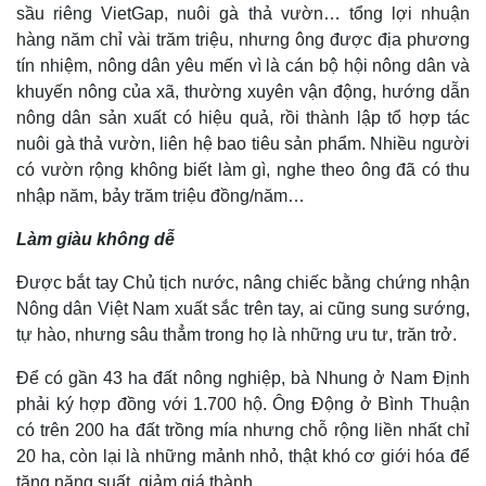
sầu riêng VietGap, nuôi gà thả vườn… tổng lợi nhuận
hàng năm chỉ vài trăm triệu, nhưng ông được địa phương
tín nhiệm, nông dân yêu mến vì là cán bộ hội nông dân và
khuyến nông của xã, thường xuyên vận động, hướng dẫn
nông dân sản xuất có hiệu quả, rồi thành lập tổ hợp tác
nuôi gà thả vườn, liên hệ bao tiêu sản phẩm. Nhiều người
có vườn rộng không biết làm gì, nghe theo ông đã có thu
nhập năm, bảy trăm triệu đồng/năm…
Làm giàu không dễ
Được bắt tay Chủ tịch nước, nâng chiếc bằng chứng nhận
Nông dân Việt Nam xuất sắc trên tay, ai cũng sung sướng,
tự hào, nhưng sâu thẳm trong họ là những ưu tư, trăn trở.
Để có gần 43 ha đất nông nghiệp, bà Nhung ở Nam Định
phải ký hợp đồng với 1.700 hộ. Ông Động ở Bình Thuận
có trên 200 ha đất trồng mía nhưng chỗ rộng liền nhất chỉ
20 ha, còn lại là những mảnh nhỏ, thật khó cơ giới hóa để
tăng năng suất, giảm giá thành.