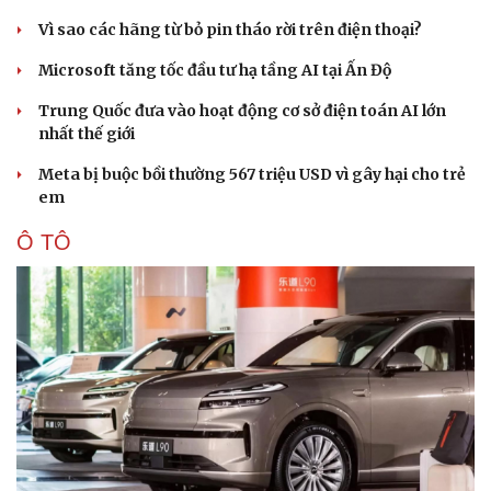
Vì sao các hãng từ bỏ pin tháo rời trên điện thoại?
Sức khỏe
Đời sống
Microsoft tăng tốc đầu tư hạ tầng AI tại Ấn Độ
Dinh dưỡng - món ngon
Nhà đẹp
Trung Quốc đưa vào hoạt động cơ sở điện toán AI lớn
Cây thuốc
Blog
nhất thế giới
Sản phụ khoa
Tình yêu - Gia đình
Nhi khoa
Meta bị buộc bồi thường 567 triệu USD vì gây hại cho trẻ
Nam khoa
em
Làm đẹp - giảm cân
Phòng mạch online
Ô TÔ
Ăn sạch sống khỏe