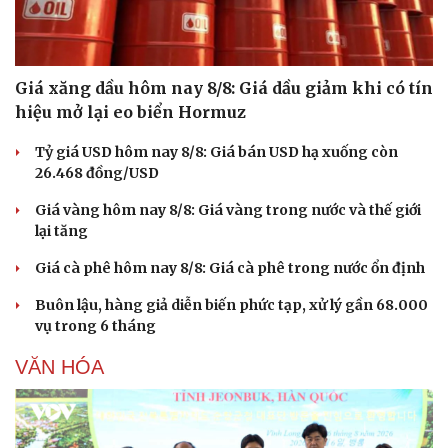
Giá xăng dầu hôm nay 8/8: Giá dầu giảm khi có tín
hiệu mở lại eo biển Hormuz
Tỷ giá USD hôm nay 8/8: Giá bán USD hạ xuống còn
26.468 đồng/USD
Giá vàng hôm nay 8/8: Giá vàng trong nước và thế giới
Du lịch
Podcast
lại tăng
Tư vấn
Câu chuyện thời sự
Giá cà phê hôm nay 8/8: Giá cà phê trong nước ổn định
Săn Tour
Đọc truyện đêm khuya
check-in
Cửa sổ tình yêu
Buôn lậu, hàng giả diễn biến phức tạp, xử lý gần 68.000
Kể chuyện cho bé
vụ trong 6 tháng
Hạt giống tâm hồn
VĂN HÓA