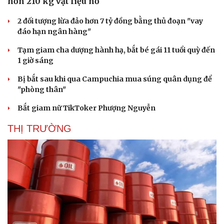
hơn 210 kg vật liệu nổ
2 đối tượng lừa đảo hơn 7 tỷ đồng bằng thủ đoạn "vay
đáo hạn ngân hàng"
Tạm giam cha dượng hành hạ, bắt bé gái 11 tuổi quỳ đến
1 giờ sáng
Bị bắt sau khi qua Campuchia mua súng quân dụng để
"phòng thân"
Bắt giam nữ TikToker Phượng Nguyễn
THỊ TRƯỜNG