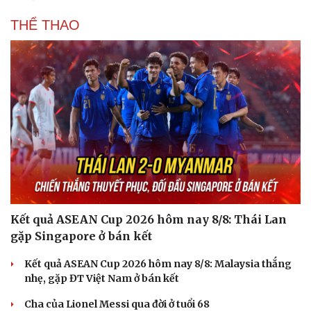
THỂ THAO
Văn hóa
Giải trí
Sân khấu - Điện ảnh
Nghệ sĩ
Văn học
Thời trang
Âm nhạc
Sao Việt
Di sản
Kết quả ASEAN Cup 2026 hôm nay 8/8: Thái Lan
gặp Singapore ở bán kết
Kết quả ASEAN Cup 2026 hôm nay 8/8: Malaysia thắng
nhẹ, gặp ĐT Việt Nam ở bán kết
Cha của Lionel Messi qua đời ở tuổi 68