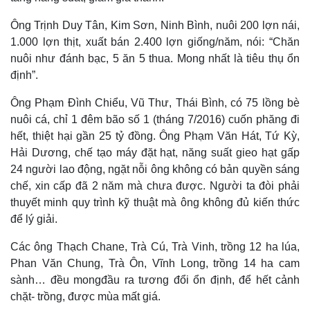
Ông Trịnh Duy Tân, Kim Sơn, Ninh Bình, nuôi 200 lợn nái,
1.000 lợn thịt, xuất bán 2.400 lợn giống/năm, nói: “Chăn
nuôi như đánh bạc, 5 ăn 5 thua. Mong nhất là tiêu thụ ổn
định”.
Ông Phạm Đình Chiểu, Vũ Thư, Thái Bình, có 75 lồng bè
nuôi cá, chỉ 1 đêm bão số 1 (tháng 7/2016) cuốn phăng đi
hết, thiệt hại gần 25 tỷ đồng. Ông Phạm Văn Hát, Tứ Kỳ,
Hải Dương, chế tạo máy đặt hạt, năng suất gieo hạt gấp
24 người lao động, ngặt nỗi ông không có bản quyền sáng
chế, xin cấp đã 2 năm mà chưa được. Người ta đòi phải
thuyết minh quy trình kỹ thuật mà ông không đủ kiến thức
để lý giải.
Các ông Thạch Chane, Trà Cú, Trà Vinh, trồng 12 ha lúa,
Phan Văn Chung, Trà Ôn, Vĩnh Long, trồng 14 ha cam
sành… đều mongđầu ra tương đổi ổn định, để hết cảnh
chặt- trồng, được mùa mất giá.