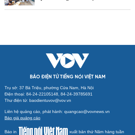
Ăn sạch sống khỏe
Văn hóa
Giải trí
Sân khấu - Điện ảnh
Nghệ sĩ
Văn học
Thời trang
Âm nhạc
Sao Việt
Di sản
BÁO ĐIỆN TỬ TIẾNG NÓI VIỆT NAM
Trụ sở: 37 Bà Triệu, phường Cửa Nam, Hà Nội
Điện thoại: 84-24-22105148, 84-24-39785691
Thư điện tử: baodientuvov@vov.vn
Liên hệ quảng cáo, phát hành: quangcao@vovnews.vn
Du lịch
Podcast
Báo giá quảng cáo
Tư vấn
Câu chuyện thời sự
Báo in
xuất bản thứ Năm hàng tuần
Săn Tour
Đọc truyện đêm khuya