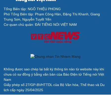
check-in
Cửa sổ tình yêu
Kể chuyện cho bé
Tổng Biên tập: NGÔ THIỆU PHONG
Hạt giống tâm hồn
Phó Tổng Biên tập: Phạm Công Hân, Đặng Thị Khanh, Giang
Trung Sơn, Nguyễn Tuyết Yến
Cơ quan chủ quản: ĐÀI TIẾNG NÓI VIỆT NAM
Cải chính
Không được sao chép lại bất kỳ thông tin nào từ website này khi
chưa có sự đồng ý bằng văn bản của Báo Điện tử Tiếng nói Việt
Nam
Giấy phép số 27/GP-BVHTTDL của Bộ Văn hóa, Thể thao và Du
lịch cấp ngày 25/04/2025