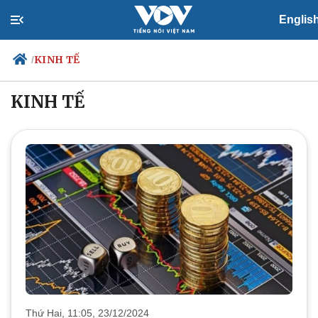
Englis
KINH TẾ
/
KINH TẾ
Chính trị
Xã hội
Đảng
Tin 24h
Tổ chức nhân sự
Dự báo thời tiết
Quốc hội
Giáo dục
Nhận diện sự thật
Dấu ấn VOV
Việc làm
Biển đảo
Thứ Hai, 11:05, 23/12/2024