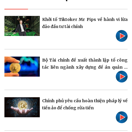
Pháp luật
Quân sự - Quốc phòng
Khởi tố Tiktoker Mr Pips về hành vi lừa
Vụ án
Vũ khí
đảo đầu tư tài chính
Tin nóng
Việt Nam
Tư vấn luật
Phân tích
Bộ Tài chính đề xuất thành lập tổ công
tác liên ngành xây dựng đề án quản lý
tiền ảo
Thể thao
Ô tô - Xe máy
Bóng đá
Ô tô
Lịch thi đấu bóng đá
Xe máy
Thế giới thể thao
Tư vấn
Chính phủ yêu cầu hoàn thiện pháp lý về
eSports
tiền ảo để chống rửa tiền
Hậu trường