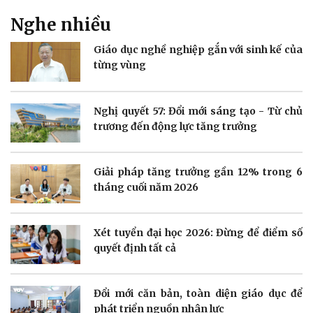
Nghe nhiều
Doanh nghiệp
Công nghệ
Giáo dục nghề nghiệp gắn với sinh kế của
Thông tin doanh nghiệp
Sành điệu
từng vùng
Doanh nghiệp 24h
Tin Công nghệ
Doanh nhân
Trải nghiệm
Vì cộng đồng
Chuyển đổi số
Nghị quyết 57: Đổi mới sáng tạo - Từ chủ
trương đến động lực tăng trưởng
Giải pháp tăng trưởng gần 12% trong 6
tháng cuối năm 2026
Sức khỏe
Đời sống
Dinh dưỡng - món ngon
Nhà đẹp
Xét tuyển đại học 2026: Đừng để điểm số
Cây thuốc
Blog
quyết định tất cả
Sản phụ khoa
Tình yêu - Gia đình
Nhi khoa
Nam khoa
Đổi mới căn bản, toàn diện giáo dục để
Làm đẹp - giảm cân
phát triển nguồn nhân lực
Phòng mạch online