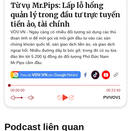
Từ vụ Mr.Pips: Lấp lỗ hổng
Thế giới
Multimedia
Quan sát
Video
quản lý trong đầu tư trực tuyến
Cuộc sống đó đây
Ảnh
tiền ảo, tài chính
Hồ sơ
E-Magazine
Infographic
VOV.VN - Ngày càng có nhiều đối tượng sử dụng các thủ
đoạn tinh vi để mời gọi và môi giới đầu tư vào các sàn
chứng khoán quốc tế, sàn giao dịch tiền ảo, và giao dịch
ngoại hối. Nhiều đường dây bị bóc gỡ, trong đó có vụ lừa
đảo lên tới 5.200 tỷ đồng do đối tượng Phó Đức Nam
Mr.Pips cầm đầu.
Kinh tế
Thị trường
Bất động sản
Giá vàng
Khởi nghiệp
Tiêu dùng
00:00:00
00:23:40
Tỷ giá
PV/VOV1
Chứng khoán
Giá cà phê
Podcast liên quan