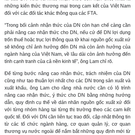
Tư vấn luật
Phân tích
những kiến thức thương mại trong cam kết của Việt Nam
đối với các đối tác khác thông qua các FTA.
“Trong bối cảnh nhận thức của DN còn hạn chế càng cần
phải nâng cao nhận thức cho DN, nếu cứ để DN lợi dụng
trốn thuế hoặc trục lợi thông qua tờ khai nguồn gốc xuất xứ
sẽ không chỉ ảnh hưởng đến DN mà còn ảnh hưởng của
ngành hàng của Việt Nam, về lâu dài còn ảnh hưởng đến
tính cạnh tranh của cả nền kinh tế”, ông Lam chỉ rõ.
Để từng bước nâng cao nhận thức, trách nhiệm của DN
cũng như tạo thuận lợi nhất cho các DN trong sản xuất và
xuất khẩu, ông Lam cho rằng nhà nước cần có lộ trình
nâng cao nhận thức, ý thức cho DN bằng những hướng
dẫn, quy định cụ thể về dán nhãn nguồn gốc xuất xứ đối
với từng nhóm hàng tại từng thị trường theo các cam kết
quốc tế. Đối với DN cần liên tục trao đổi, cập nhật thông tin
từ các tổ chức ngành hàng, cơ quan quản lý, cơ quan
thương vụ nước ngoài để nắm bắt những quy định mới từ