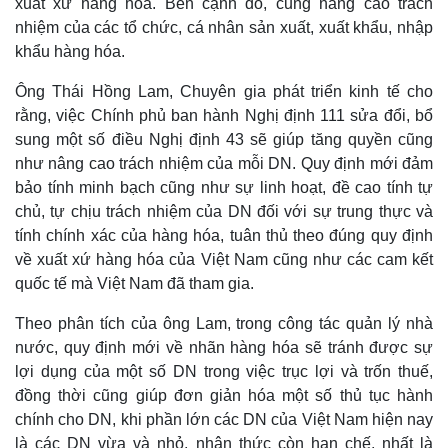
xuất xứ hàng hóa. Bên cạnh đó, cũng nâng cao trách
nhiệm của các tổ chức, cá nhân sản xuất, xuất khẩu, nhập
khẩu hàng hóa.
Ông Thái Hồng Lam, Chuyên gia phát triển kinh tế cho
rằng, việc Chính phủ ban hành Nghị định 111 sửa đổi, bổ
sung một số điều Nghị định 43 sẽ giúp tăng quyền cũng
như nâng cao trách nhiệm của mỗi DN. Quy định mới đảm
bảo tính minh bạch cũng như sự linh hoạt, đề cao tính tự
chủ, tự chịu trách nhiệm của DN đối với sự trung thực và
tính chính xác của hàng hóa, tuân thủ theo đúng quy định
về xuất xứ hàng hóa của Việt Nam cũng như các cam kết
quốc tế mà Việt Nam đã tham gia.
Theo phân tích của ông Lam, trong công tác quản lý nhà
nước, quy định mới về nhãn hàng hóa sẽ tránh được sự
lợi dụng của một số DN trong việc trục lợi và trốn thuế,
Pháp luật
Quân sự - Quốc phòng
đồng thời cũng giúp đơn giản hóa một số thủ tục hành
Vụ án
Vũ khí
chính cho DN, khi phần lớn các DN của Việt Nam hiện nay
Tin nóng
Việt Nam
là các DN vừa và nhỏ, nhận thức còn hạn chế, nhất là