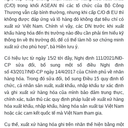
(C/O) trong khối ASEAN thì các tổ chức của Bộ Công
Thương vẫn cấp bình thường, nhưng khi cấp C/O đi EU thì
không được đáp ứng và lô hàng đó không đạt tiêu chí có
xuất xứ Việt Nam. Chính vì vậy, các DN trước khi xuất
khẩu hàng hóa đến thị trường nào đều cần phải tìm hiểu kỹ
thông tin về thị trường đó, để có thể làm hồ sơ chứng minh
xuất xứ cho phù hợp”, bà Hiền lưu ý.
Có hiệu lực từ ngày 15/2 tới đây, Nghị định 111/2021/NĐ-
CP sửa đổi, bổ sung một số điều Nghị định
số 43/2017/NĐ-CP ngày 14/4/2017 của Chính phủ về nhãn
hàng hóa. Trong đó sửa đổi, bổ sung Điều 15 quy định tổ
chức, cá nhân sản xuất, xuất khẩu, nhập khẩu tự xác định
và ghi xuất xứ hàng hóa của mình bảo đảm trung thực,
chính xác, tuân thủ các quy định pháp luật về xuất xứ hàng
hóa xuất khẩu, nhập khẩu, hàng hóa sản xuất tại Việt Nam
hoặc các cam kết quốc tế mà Việt Nam tham gia.
Cụ thể, xuất xứ hàng hóa ghi trên nhãn thể hiện bằng một