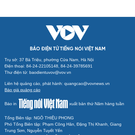
Cấp gần 15.000 bộ chứng nhận xuất xứ cho hàng
hóa xuất khẩu EU
VOV.VN - Các mặt hàng đã được cấp C/O mẫu EUR.1 chủ yếu là
giày dép, thủy sản, nhựa và các sản phẩm nhựa, cà phê, hàng
dệt may, túi xách, rau quả,…
BÁO ĐIỆN TỬ TIẾNG NÓI VIỆT NAM
Trụ sở: 37 Bà Triệu, phường Cửa Nam, Hà Nội
Điện thoại: 84-24-22105148, 84-24-39785691