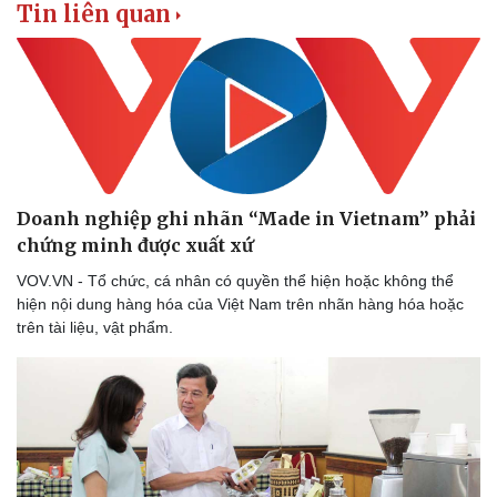
Tin liên quan
Văn hóa
Giải trí
Sân khấu - Điện ảnh
Nghệ sĩ
Văn học
Thời trang
Âm nhạc
Sao Việt
Di sản
Doanh nghiệp ghi nhãn “Made in Vietnam” phải
chứng minh được xuất xứ
VOV.VN - Tổ chức, cá nhân có quyền thể hiện hoặc không thể
hiện nội dung hàng hóa của Việt Nam trên nhãn hàng hóa hoặc
trên tài liệu, vật phẩm.