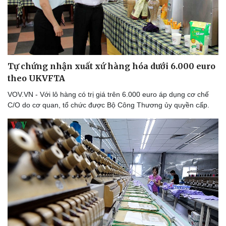
Tự chứng nhận xuất xứ hàng hóa dưới 6.000 euro
theo UKVFTA
VOV.VN - Với lô hàng có trị giá trên 6.000 euro áp dụng cơ chế
C/O do cơ quan, tổ chức được Bộ Công Thương ủy quyền cấp.
Du lịch
Podcast
Tư vấn
Câu chuyện thời sự
Săn Tour
Đọc truyện đêm khuya