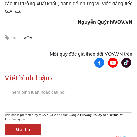
các thị trường xuất khẩu, tránh để những vụ việc đáng tiếc
xảy ra./.
Nguyễn Quỳnh/VOV.VN
Tag:
VOV
Mời quý độc giả theo dõi VOV.VN trên
Viết bình luận
Thể thao
Ô tô - Xe máy
Bóng đá
Ô tô
Lịch thi đấu bóng đá
Xe máy
Thế giới thể thao
Tư vấn
eSports
Hậu trường
This site is protected by reCAPTCHA and the Google
Privacy Policy
and
Terms of
Service
apply.
Gửi tin