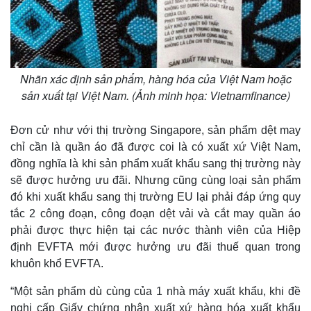
Nhãn xác định sản phẩm, hàng hóa của Việt Nam hoặc
Thế giới
Multimedia
sản xuất tại Việt Nam. (Ảnh minh họa: Vietnamfinance)
Quan sát
Video
Cuộc sống đó đây
Ảnh
Đơn cử như với thị trường Singapore, sản phẩm dệt may
Hồ sơ
E-Magazine
chỉ cần là quần áo đã được coi là có xuất xứ Việt Nam,
Infographic
đồng nghĩa là khi sản phẩm xuất khẩu sang thị trường này
sẽ được hưởng ưu đãi. Nhưng cũng cùng loại sản phẩm
đó khi xuất khẩu sang thị trường EU lại phải đáp ứng quy
tắc 2 công đoạn, công đoạn dệt vải và cắt may quần áo
phải được thực hiện tại các nước thành viên của Hiệp
định EVFTA mới được hưởng ưu đãi thuế quan trong
khuôn khổ EVFTA.
“Một sản phẩm dù cùng của 1 nhà máy xuất khẩu, khi đề
nghị cấp Giấy chứng nhận xuất xứ hàng hóa xuất khẩu