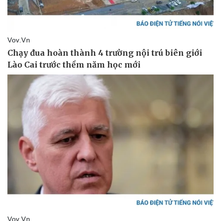
Sức khỏe
Đời sống
Dinh dưỡng - món ngon
Nhà đẹp
Cây thuốc
Blog
Sản phụ khoa
Tình yêu - Gia đình
Nhi khoa
Nam khoa
Làm đẹp - giảm cân
Phòng mạch online
Ăn sạch sống khỏe