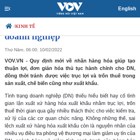
English
Tự xác định ghi xuất xứ hàng
hóa: Thuận lợi cho nhà nước và
KINH TẾ
/
doanh nghiệp
Thứ Năm, 06:00, 10/02/2022
Chính trị
Xã hội
VOV.VN - Quy định mới về nhãn hàng hóa giúp tạo
Đảng
Tin 24h
thuận lợi, đơn giản hóa thủ tục hành chính cho DN,
Tổ chức nhân sự
Dự báo thời tiết
đồng thời tránh được việc trục lợi và trốn thuế trong
Quốc hội
Giáo dục
sản xuất, chế biến cũng như xuất khẩu.
Nhận diện sự thật
Dấu ấn VOV
Việc làm
Tình trạng doanh nghiệp (DN) thiếu hiểu biết hay cố tình
Biển đảo
gian lận xuất xứ hàng hóa xuất khẩu nhằm trục lợi, trốn
thuế thời gian qua gây nhiều thách thức cho việc kiểm tra,
xử lý của các cơ quan chức năng. Không những thế, sai
lệch xuất xứ hàng hóa xuất khẩu còn là nguyên nhân của
nhiều vụ điều tra phòng vệ thương mại làm giảm uy tín của