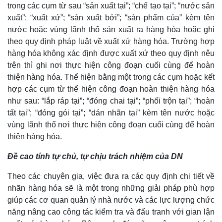
trong các cụm từ sau “sản xuất tại”; “chế tạo tại”; “nước sản
Kinh tế
Thị trường
xuất”; “xuất xứ”; “sản xuất bởi”; “sản phẩm của” kèm tên
Bất động sản
Giá vàng
nước hoặc vùng lãnh thổ sản xuất ra hàng hóa hoặc ghi
Khởi nghiệp
Tiêu dùng
theo quy định pháp luật về xuất xứ hàng hóa. Trường hợp
Tỷ giá
hàng hóa không xác định được xuất xứ theo quy định nêu
Chứng khoán
trên thì ghi nơi thực hiện công đoạn cuối cùng để hoàn
Giá cà phê
thiện hàng hóa. Thể hiện bằng một trong các cụm hoặc kết
hợp các cụm từ thể hiện công đoạn hoàn thiện hàng hóa
như sau: “lắp ráp tại”; “đóng chai tại”; “phối trộn tại”; “hoàn
tất tại”; “đóng gói tại”; “dán nhãn tại” kèm tên nước hoặc
vùng lãnh thổ nơi thực hiện công đoạn cuối cùng để hoàn
thiện hàng hóa.
Đề cao tính tự chủ, tự chịu trách nhiệm của DN
Theo các chuyên gia, việc đưa ra các quy định chi tiết về
nhãn hàng hóa sẽ là một trong những giải pháp phù hợp
giúp các cơ quan quản lý nhà nước và các lực lượng chức
năng nâng cao công tác kiểm tra và đấu tranh với gian lận