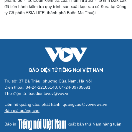
phẩm, Bộ Y tế, Đoàn kiểm tra của Thanh tra Sở Y tế tỉnh Đắk Lắk
đã tiến hành kiểm tra quy trình sản xuất kẹo rau củ Kera tại Công
ty Cổ phần ASIA LIFE, thành phố Buôn Ma Thuột.
Cải chính
BÁO ĐIỆN TỬ TIẾNG NÓI VIỆT NAM
Trụ sở: 37 Bà Triệu, phường Cửa Nam, Hà Nội
Điện thoại: 84-24-22105148, 84-24-39785691
Thư điện tử: baodientuvov@vov.vn
Liên hệ quảng cáo, phát hành: quangcao@vovnews.vn
Báo giá quảng cáo
Báo in
xuất bản thứ Năm hàng tuần