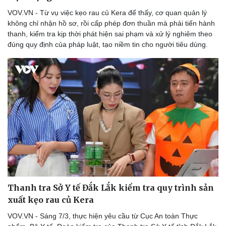
Du lịch
Podcast
VOV.VN - Từ vụ việc kẹo rau củ Kera để thấy, cơ quan quản lý
Tư vấn
Câu chuyện thời sự
không chỉ nhận hồ sơ, rồi cấp phép đơn thuần mà phải tiến hành
Săn Tour
Đọc truyện đêm khuya
thanh, kiểm tra kịp thời phát hiện sai phạm và xử lý nghiêm theo
check-in
Cửa sổ tình yêu
đúng quy định của pháp luật, tạo niềm tin cho người tiêu dùng.
Kể chuyện cho bé
Hạt giống tâm hồn
Thanh tra Sở Y tế Đắk Lắk kiểm tra quy trình sản
xuất kẹo rau củ Kera
VOV.VN - Sáng 7/3, thực hiện yêu cầu từ Cục An toàn Thực