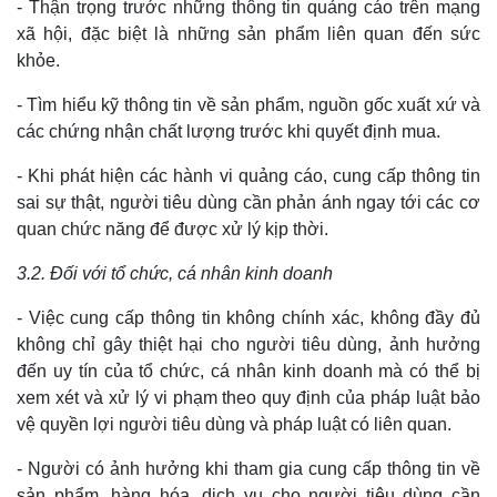
- Thận trọng trước những thông tin quảng cáo trên mạng
xã hội, đặc biệt là những sản phẩm liên quan đến sức
khỏe.
- Tìm hiểu kỹ thông tin về sản phẩm, nguồn gốc xuất xứ và
các chứng nhận chất lượng trước khi quyết định mua.
Kinh tế
Thị trường
- Khi phát hiện các hành vi quảng cáo, cung cấp thông tin
Bất động sản
Giá vàng
sai sự thật, người tiêu dùng cần phản ánh ngay tới các cơ
Khởi nghiệp
Tiêu dùng
quan chức năng để được xử lý kịp thời.
Tỷ giá
Chứng khoán
3.2. Đối với tổ chức, cá nhân kinh doanh
Giá cà phê
- Việc cung cấp thông tin không chính xác, không đầy đủ
không chỉ gây thiệt hại cho người tiêu dùng, ảnh hưởng
đến uy tín của tổ chức, cá nhân kinh doanh mà có thể bị
xem xét và xử lý vi phạm theo quy định của pháp luật bảo
vệ quyền lợi người tiêu dùng và pháp luật có liên quan.
- Người có ảnh hưởng khi tham gia cung cấp thông tin về
sản phẩm, hàng hóa, dịch vụ cho người tiêu dùng cần