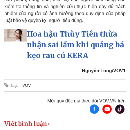
kiểm tra thông tin và nghiên cứu thực hiện đầy đủ trách
nhiệm của người có ảnh hưởng theo quy định của pháp
luật bảo vệ quyền lợi người tiêu dùng.
Hoa hậu Thùy Tiên thừa
nhận sai lầm khi quảng bá
kẹo rau củ KERA
Nguyên Long/VOV1
Tag:
VOV
Mời quý độc giả theo dõi VOV.VN trên
Pháp luật
Quân sự - Quốc phòng
Vụ án
Vũ khí
Tin nóng
Việt Nam
Viết bình luận
Tư vấn luật
Phân tích