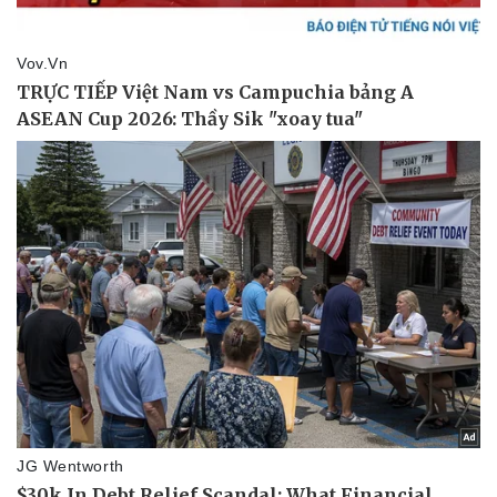
Thể thao
Ô tô - Xe máy
Bóng đá
Ô tô
Lịch thi đấu bóng đá
Xe máy
Thế giới thể thao
Tư vấn
eSports
Hậu trường