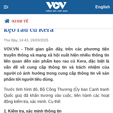
English
Ủy ban Cạnh tranh Quốc gia
đang xem xét vụ việc sản phẩm
KINH TẾ
/
kẹo rau củ Kera
Thứ Bảy, 14:43, 15/03/2025
Chính trị
Xã hội
VOV.VN - Thời gian gần đây, trên các phương tiện
Đảng
Tin 24h
truyền thông và mạng xã hội xuất hiện nhiều thông tin
Tổ chức nhân sự
Dự báo thời tiết
liên quan đến sản phẩm kẹo rau củ Kera, đặc biệt là
Quốc hội
Giáo dục
vấn đề về cung cấp thông tin và trách nhiệm của
Nhận diện sự thật
Dấu ấn VOV
người có ảnh hưởng trong cung cấp thông tin về sản
Việc làm
phẩm tới người tiêu dùng.
Biển đảo
Trước tình hình đó, Bộ Công Thương (Ủy ban Cạnh tranh
Quốc gia) đã khẩn trương vào cuộc, tiến hành các hoạt
động kiểm tra, xác minh. Cụ thể:
1. Kiểm tra, xác minh thông tin