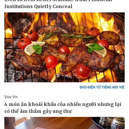
Doanh nghiệp
Công nghệ
Thông tin doanh nghiệp
Sành điệu
Doanh nghiệp 24h
Tin Công nghệ
Doanh nhân
Trải nghiệm
Vì cộng đồng
Chuyển đổi số