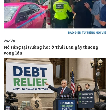
Sức khỏe
Đời sống
Dinh dưỡng - món ngon
Nhà đẹp
Cây thuốc
Blog
Sản phụ khoa
Tình yêu - Gia đình
Nhi khoa
Nam khoa
Làm đẹp - giảm cân
Phòng mạch online
Ăn sạch sống khỏe