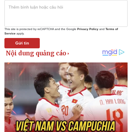
This site is protected by reCAPTCHA and the Google
Privacy Policy
and
Terms of
Service
apply.
Gửi tin