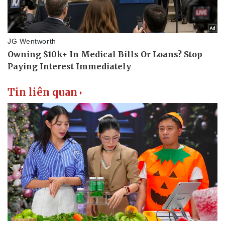
Tin liên quan
Văn hóa
Giải trí
Sân khấu - Điện ảnh
Nghệ sĩ
Văn học
Thời trang
Âm nhạc
Sao Việt
Di sản