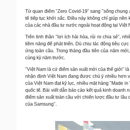
Tin nóng
Việt Nam
Tư vấn luật
Phân tích
Từ quan điểm "Zero Covid-19" sang "sống chung an t
tế tiếp tục khởi sắc. Điều này không chỉ giúp n
của các nhà đầu tư nước ngoài hoạt động tại Việt
Sức khỏe
Đời sống
Trên tinh thần "lợi ích hài hòa, rủi ro chia sẻ",
Dinh dưỡng - món ngon
Nhà đẹp
tiềm năng để phát triển. Dù chịu tác động tiêu cự
Cây thuốc
Blog
ứng toàn cầu. Trong tháng đầu tiên của năm mới, 
Sản phụ khoa
Tình yêu - Gia đình
cùng kỳ năm trước.
Nhi khoa
Nam khoa
"Việt Nam là cứ điểm sản xuất mới của thế giới" là 
Làm đẹp - giảm cân
Phòng mạch online
nhận định Việt Nam đang được chú ý nhiều hơn với
Ăn sạch sống khỏe
của Việt Nam đạt kỷ lục, nhiều mặt hàng "Made in 
quốc tế. Bài viết dẫn báo cáo kết quả kinh doan
Cải chính
điểm sản xuất toàn cầu với chiến lược đầu tư lâu
của Samsung".