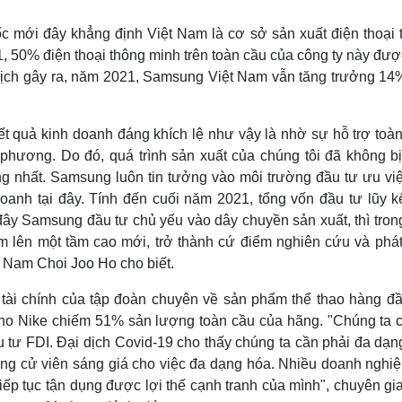
ốc mới đây khẳng định Việt Nam là cơ sở sản xuất điện thoại 
 50% điện thoại thông minh trên toàn cầu của công ty này đượ
dịch gây ra, năm 2021, Samsung Việt Nam vẫn tăng trưởng 14%
ết quả kinh doanh đáng khích lệ như vậy là nhờ sự hỗ trợ toàn
phương. Do đó, quá trình sản xuất của chúng tôi đã không bị
ng nhất. Samsung luôn tin tưởng vào môi trường đầu tư ưu việ
oanh tại đây. Tính đến cuối năm 2021, tổng vốn đầu tư lũy k
y Samsung đầu tư chủ yếu vào dây chuyền sản xuất, thì trong
am lên một tầm cao mới, trở thành cứ điểm nghiên cứu và phát 
 Nam Choi Joo Ho cho biết.
ài chính của tập đoàn chuyên về sản phẩm thể thao hàng đầ
cho Nike chiếm 51% sản lượng toàn cầu của hãng. "Chúng ta c
u tư FDI. Đại dịch Covid-19 cho thấy chúng ta cần phải đa dạn
ng cử viên sáng giá cho việc đa dạng hóa. Nhiều doanh nghiệ
tiếp tục tận dụng được lợi thế cạnh tranh của mình", chuyên gi