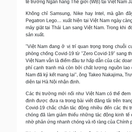
tế trưởng Ngân hàng Thế giới (WB) tại Việt Nam J
Không chỉ Samsung, Nike hay Intel, mà gần đâ
Pegatron Lego… xuất hiện tại Việt Nam ngày càng
máy giặt tại Thái Lan sang Việt Nam. Trong khi 
sản xuất.
"Việt Nam đang ở vị trí quan trọng trong chuỗi 
phòng chống Covid-19 từ "Zero Covid-19" sang thí
Việt Nam vẫn là điểm đầu tư hấp dẫn của các doanh 
phí cạnh tranh mà còn bởi chất lượng nguồn lao
Nam đã ký kết mang lại", ông Takeo Nakajima, Tr
diện tại Hà Nội nhận định.
Các thị trường mới nổi như Việt Nam có thể đem 
định được đưa ra trong bài viết đăng tải trên tra
Covid-19 chắc chắn tác động nhiều đến các thị 
chóng đã làm giảm thiểu những tác động kinh tế 
nhờ phản ứng nhanh chóng và rõ ràng của Chính 