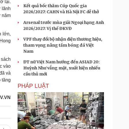
ở lại.
Kết quả bốc thăm Cúp Quốc gia
 lãnh
2026/2027: CAHN và Hà Nội FC dễ thở
ư năm
Arsenal trước mùa giải Ngoại hạng Anh
2026/2027: Vị thế ĐKVĐ
 lớn,
VPF thay đổi bộ nhận diện thương hiệu,
g Hong
tham vọng nâng tầm bóng đá Việt
Nam
 sách
ĐT nữ Việt Nam hướng đến ASIAD 20:
ớc vào
Huỳnh Như vắng mặt, xuất hiện nhiều
đã và
cầu thủ mới
o tăng
PHÁP LUẬT
V.VN