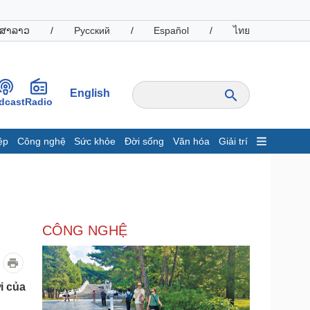
ສາລາວ
/
Русский
/
Español
/
ไทย
English
dcast
Radio
ệp
Công nghệ
Sức khỏe
Đời sống
Văn hóa
Giải trí
inh tế
Thị trường
ất động sản
Giá vàng
hởi nghiệp
Tiêu dùng
Tỷ giá
CÔNG NGHỆ
Chứng khoán
Giá cà phê
oanh nghiệp
Công nghệ
i của
hông tin doanh nghiệp
Sành điệu