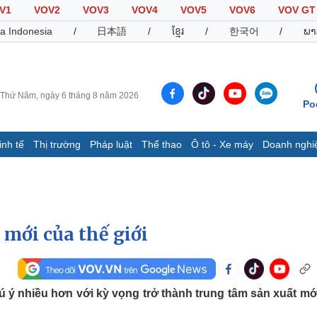
V1
VOV2
VOV3
VOV4
VOV5
VOV6
VOV GT
a Indonesia
/
日本語
/
ខ្មែរ
/
한국어
/
ພາ
Thứ Năm, ngày 6 tháng 8 năm 2026
Po
inh tế
Thị trường
Pháp luật
Thể thao
Ô tô - Xe máy
Doanh nghi
Thế giới
Multimedia
K
Quan sát
Video
B
Cuộc sống đó đây
Ảnh
K
Hồ sơ
E-Magazine
 mới của thế giới
Infographic
Thể thao
Ô tô - Xe máy
D
 ý nhiều hơn với kỳ vọng trở thành trung tâm sản xuất mớ
Bóng đá
Ô tô
T