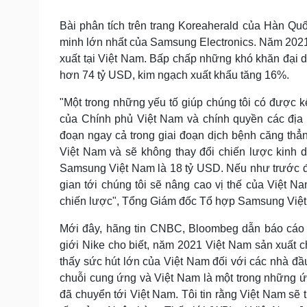
Bài phân tích trên trang Koreaherald của Hàn Qu
minh lớn nhất của Samsung Electronics. Năm 2021,
xuất tại Việt Nam. Bấp chấp những khó khăn đại 
hơn 74 tỷ USD, kim ngạch xuất khẩu tăng 16%.
"Một trong những yếu tố giúp chúng tôi có được k
của Chính phủ Việt Nam và chính quyền các địa 
đoạn ngay cả trong giai đoạn dịch bệnh căng thẳ
Việt Nam và sẽ không thay đổi chiến lược kinh d
Samsung Việt Nam là 18 tỷ USD. Nếu như trước đâ
gian tới chúng tôi sẽ nâng cao vị thế của Việt N
chiến lược", Tổng Giám đốc Tổ hợp Samsung Việt
Mới đây, hãng tin CNBC, Bloombeg dẫn báo cáo t
giới Nike cho biết, năm 2021 Việt Nam sản xuất 
thấy sức hút lớn của Việt Nam đối với các nhà đầ
chuỗi cung ứng và Việt Nam là một trong những ứ
đã chuyển tới Việt Nam. Tôi tin rằng Việt Nam sẽ 