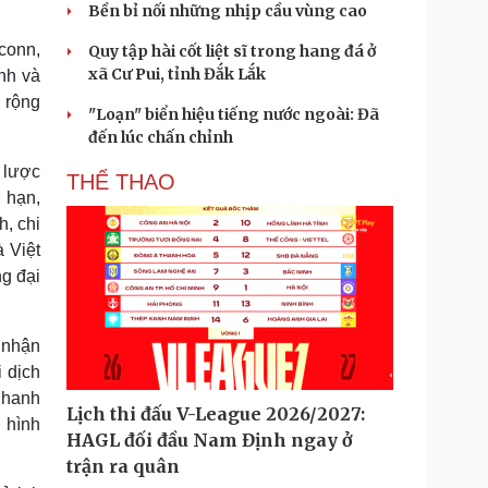
Bền bỉ nối những nhịp cầu vùng cao
conn,
Quy tập hài cốt liệt sĩ trong hang đá ở
xã Cư Pui, tỉnh Đắk Lắk
nh và
 rộng
"Loạn" biển hiệu tiếng nước ngoài: Đã
đến lúc chấn chỉnh
 lược
THỂ THAO
 hạn,
h, chi
 Việt
g đại
 nhận
i dịch
nhanh
Lịch thi đấu V-League 2026/2027:
 hình
HAGL đối đầu Nam Định ngay ở
trận ra quân