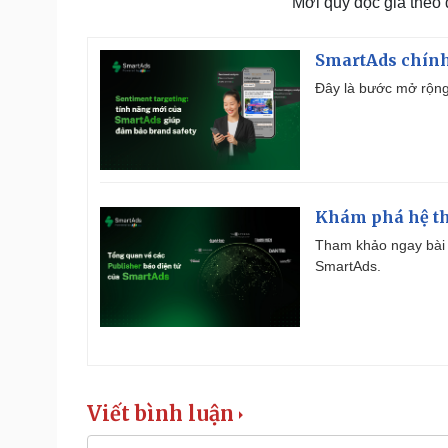
Mời quý độc giả theo
SmartAds chính 
Đây là bước mở rộng 
Khám phá hệ th
Tham khảo ngay bài 
SmartAds.
Viết bình luận