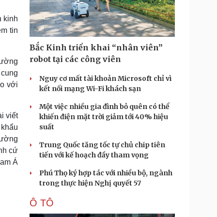
Doanh nghiệp 24h
Tin Công nghệ
Doanh nhân
Trải nghiệm
n kinh
ì cộng đồng
Chuyển đổi số
ềm tin
Bắc Kinh triển khai “nhân viên”
u lịch
Podcast
robot tại các công viên
trường
Tư vấn
Câu chuyện thời sự
i cung
Săn Tour
Đọc truyện đêm khuya
Nguy cơ mất tài khoản Microsoft chỉ vì
o với
heck-in
Cửa sổ tình yêu
kết nối mạng Wi-Fi khách sạn
Kể chuyện cho bé
Một việc nhiều gia đình bỏ quên có thể
Hạt giống tâm hồn
i viết
khiến điện mặt trời giảm tới 40% hiệu
suất
 khẩu
trường
Trung Quốc tăng tốc tự chủ chip tiên
nh cứ
tiến với kế hoạch đầy tham vọng
Nam Á
Phú Thọ ký hợp tác với nhiều bộ, ngành
trong thực hiện Nghị quyết 57
Ô TÔ