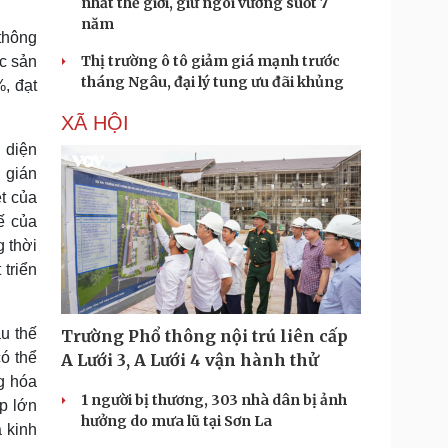
nhất thế giới, giữ ngôi vương suốt 7
năm
thông
Thị trường ô tô giảm giá mạnh trước
c sản
tháng Ngâu, đại lý tung ưu đãi khủng
, đạt
XÃ HỘI
 diện
 gián
t của
ế của
 thời
triển
u thế
Trường Phổ thông nội trú liên cấp
ó thể
A Lưới 3, A Lưới 4 vận hành thử
g hóa
1 người bị thương, 303 nhà dân bị ảnh
p lớn
hưởng do mưa lũ tại Sơn La
a kinh