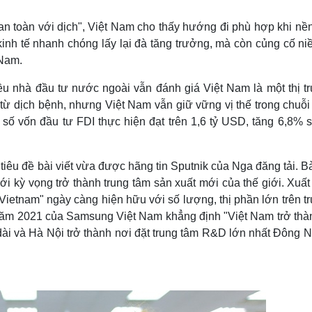
Lịch thi đấu bóng đá
Xe máy
Thế giới thể thao
Tư vấn
oàn với dịch", Việt Nam cho thấy hướng đi phù hợp khi nề
eSports
V
ền kinh tế nhanh chóng lấy lại đà tăng trưởng, mà còn củng cố ni
Hậu trường
 Nam.
Văn hóa
Giải trí
D
 nhiều nhà đầu tư nước ngoài vẫn đánh giá Việt Nam là một thị 
Sân khấu - Điện ảnh
Nghệ sĩ
c từ dịch bệnh, nhưng Việt Nam vẫn giữ vững vị thế trong chuỗ
Văn học
Thời trang
số vốn đầu tư FDI thực hiện đạt trên 1,6 tỷ USD, tăng 6,8% s
Âm nhạc
Sao Việt
c
Di sản
tiêu đề bài viết vừa được hãng tin Sputnik của Nga đăng tải. Bà
 kỳ vọng trở thành trung tâm sản xuất mới của thế giới. Xuất
Vietnam" ngày càng hiện hữu với số lượng, thị phần lớn trên 
h năm 2021 của Samsung Việt Nam khẳng định "Việt Nam trở thà
 dài và Hà Nội trở thành nơi đặt trung tâm R&D lớn nhất Đông 