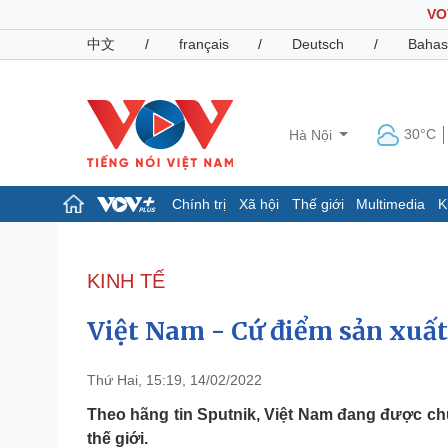
VO
中文
/
français
/
Deutsch
/
Bahas
30°C
Hà Nội
Chính trị
Xã hội
Thế giới
Multimedia
K
Chính trị
Xã hội
Đảng
Tin 24h
KINH TẾ
Tổ chức nhân sự
Dự báo thời tiết
Quốc hội
Giáo dục
Việt Nam - Cứ điểm sản xuất
Nhận diện sự thật
Dấu ấn VOV
Việc làm
Biển đảo
Thứ Hai, 15:19, 14/02/2022
Pháp luật
Quân sự - Quốc phòng
Theo hãng tin Sputnik, Việt Nam đang được chú
thế giới.
Vụ án
Vũ khí