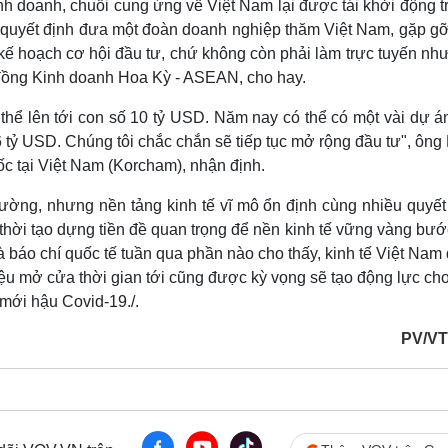
h doanh, chuỗi cung ứng về Việt Nam lại được tái khởi động tr
quyết định đưa một đoàn doanh nghiệp thăm Việt Nam, gặp gỡ
kế hoạch cơ hội đầu tư, chứ không còn phải làm trực tuyến nh
đồng Kinh doanh Hoa Kỳ - ASEAN, cho hay.
hể lên tới con số 10 tỷ USD. Năm nay có thể có một vài dự án
 6 tỷ USD. Chúng tôi chắc chắn sẽ tiếp tục mở rộng đầu tư", ôn
c tại Việt Nam (Korcham), nhận định.
lường, nhưng nền tảng kinh tế vĩ mô ổn định cùng nhiều quyết
thời tạo dựng tiền đề quan trọng để nền kinh tế vững vàng bư
báo chí quốc tế tuần qua phần nào cho thấy, kinh tế Việt Nam 
ệu mở cửa thời gian tới cũng được kỳ vọng sẽ tạo động lực ch
mới hậu Covid-19./.
PV/VT