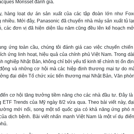
acques Morisset đánh giá.
y, hàng loạt dự án sản xuất của các tập đoàn lớn như Fox
 nhiều. Mới đây, Panasonic đã chuyển nhà máy sản xuất tủ lạ
đó, các đơn vị đã hiện diện lâu năm cũng đều lên kế hoạch mở
cung ứng toàn cầu, chúng tôi đánh giá cao việc chuyển chiến
ch ứng linh hoạt, hiệu quả của chính phủ Việt Nam. Trong dài
nghiệp Nhật Bản, không chỉ bởi yếu tố kinh tế chính trị ổn địn
 động và những cơ hội mà các hiệp định thương mại tự do mà
ưởng đại diện Tổ chức xúc tiến thương mại Nhật Bản, Văn phòn
đến cơ hội tăng trưởng tiềm năng cho các nhà đầu tư. Đây là
ng ETF Trends của Mỹ ngày 8/2 vừa qua. Theo bài viết này, đạ
trường mới nổi, song một số quốc gia có khả năng ứng phó 
của dịch bệnh. Bài viết nhấn mạnh Việt Nam là một ví dụ điển
phủ.