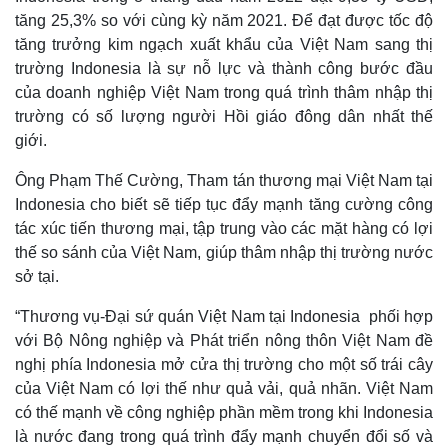
Làm đẹp - giảm cân
tăng 25,3% so với cùng kỳ năm 2021. Để đạt được tốc độ
Phòng mạch online
tăng trưởng kim ngạch xuất khẩu của Việt Nam sang thị
Ăn sạch sống khỏe
trường Indonesia là sự nỗ lực và thành công bước đầu
của doanh nghiệp Việt Nam trong quá trình thâm nhập thị
trường có số lượng người Hồi giáo đông dân nhất thế
giới.
Ông Phạm Thế Cường, Tham tán thương mại Việt Nam tại
Indonesia cho biết sẽ tiếp tục đẩy mạnh tăng cường công
tác xúc tiến thương mại, tập trung vào các mặt hàng có lợi
thế so sánh của Việt Nam, giúp thâm nhập thị trường nước
sở tại.
“Thương vụ-Đại sứ quán Việt Nam tại Indonesia phối hợp
với Bộ Nông nghiệp và Phát triển nông thôn Việt Nam đề
nghị phía Indonesia mở cửa thị trường cho một số trái cây
của Việt Nam có lợi thế như quả vải, quả nhãn. Việt Nam
có thế mạnh về công nghiệp phần mềm trong khi Indonesia
Văn hóa
Giải trí
là nước đang trong quá trình đẩy mạnh chuyển đổi số và