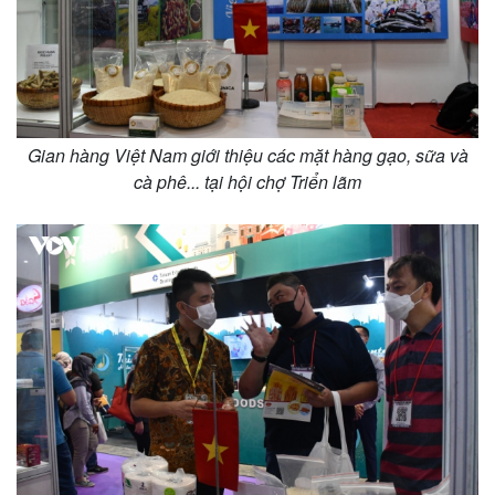
Gian hàng Việt Nam giới thiệu các mặt hàng gạo, sữa và
cà phê... tại hội chợ Triển lãm
Pháp luật
Quân sự - Quốc phòng
Vụ án
Vũ khí
Tin nóng
Việt Nam
Tư vấn luật
Phân tích