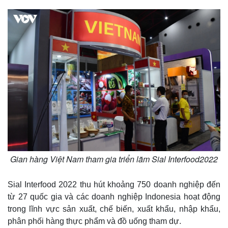
Thế giới
Multimedia
Quan sát
Video
Cuộc sống đó đây
Ảnh
Gian hàng Việt Nam tham gia triển lãm Sial Interfood2022
Hồ sơ
E-Magazine
Infographic
Sial Interfood 2022 thu hút khoảng 750 doanh nghiệp đến
từ 27 quốc gia và các doanh nghiệp Indonesia hoạt động
trong lĩnh vực sản xuất, chế biến, xuất khẩu, nhập khẩu,
phân phối hàng thực phẩm và đồ uống tham dự.