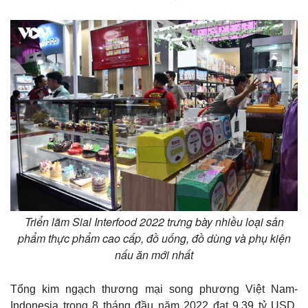
Triển lãm Sial Interfood 2022 trưng bày nhiều loại sản
Sức khỏe
Đời sống
phẩm thực phẩm cao cấp, đồ uống, đồ dùng và phụ kiện
Dinh dưỡng - món ngon
Nhà đẹp
nấu ăn mới nhất
Cây thuốc
Blog
Sản phụ khoa
Tình yêu - Gia đình
Tổng kim ngạch thương mại song phương Việt Nam-
Nhi khoa
Nam khoa
Indonesia trong 8 tháng đầu năm 2022 đạt 9,39 tỷ USD,