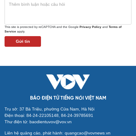
Tư vấn
Câu chuyện thời sự
Săn Tour
Đọc truyện đêm khuya
check-in
Cửa sổ tình yêu
Kể chuyện cho bé
This site is protected by reCAPTCHA and the Google
Privacy Policy
and
Terms of
Service
apply.
Hạt giống tâm hồn
Gửi tin
BÁO ĐIỆN TỬ TIẾNG NÓI VIỆT NAM
Trụ sở: 37 Bà Triệu, phường Cửa Nam, Hà Nội
Điện thoại: 84-24-22105148, 84-24-39785691
Thư điện tử: baodientuvov@vov.vn
Liên hệ quảng cáo, phát hành: quangcao@vovnews.vn