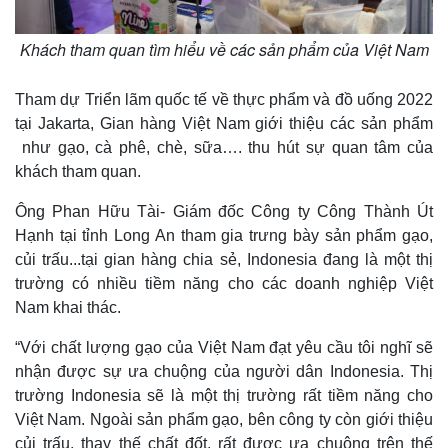
Khách tham quan tìm hiểu về các sản phẩm của Việt Nam
Tham dự Triển lãm quốc tế về thực phẩm và đồ uống 2022
tại Jakarta, Gian hàng Việt Nam giới thiệu các sản phẩm
như gạo, cà phê, chè, sữa…. thu hút sự quan tâm của
khách tham quan.
Ông Phan Hữu Tài- Giám đốc Công ty Công Thành Út
Hạnh tại tỉnh Long An tham gia trưng bày sản phẩm gạo,
củi trấu...tại gian hàng chia sẻ, Indonesia đang là một thị
trường có nhiều tiềm năng cho các doanh nghiệp Việt
Thể thao
Ô tô - Xe máy
Nam khai thác.
Bóng đá
Ô tô
Lịch thi đấu bóng đá
Xe máy
“Với chất lượng gạo của Việt Nam đạt yêu cầu tôi nghĩ sẽ
Thế giới thể thao
Tư vấn
nhận được sự ưa chuộng của người dân Indonesia. Thị
eSports
trường Indonesia sẽ là một thị trường rất tiềm năng cho
Hậu trường
Việt Nam. Ngoài sản phẩm gạo, bên công ty còn giới thiệu
củi trấu, thay thế chất đốt, rất được ưa chuộng trên thế