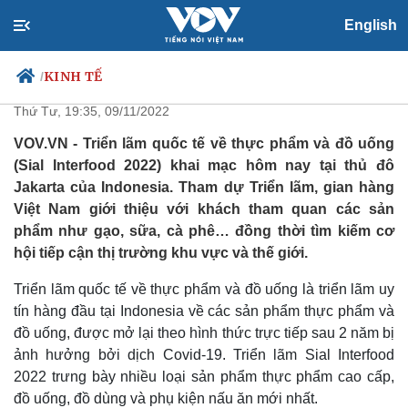
English
Việt Nam tìm kiếm cơ hội tại
Triển lãm Sial Interfood 2022
KINH TẾ
/
Thứ Tư, 19:35, 09/11/2022
VOV.VN - Triển lãm quốc tế về thực phẩm và đồ uống
(Sial Interfood 2022) khai mạc hôm nay tại thủ đô
Chính trị
Xã hội
Jakarta của Indonesia. Tham dự Triển lãm, gian hàng
Đảng
Tin 24h
Việt Nam giới thiệu với khách tham quan các sản
Tổ chức nhân sự
Dự báo thời tiết
phẩm như gạo, sữa, cà phê… đồng thời tìm kiếm cơ
Quốc hội
Giáo dục
hội tiếp cận thị trường khu vực và thế giới.
Nhận diện sự thật
Dấu ấn VOV
Việc làm
Triển lãm quốc tế về thực phẩm và đồ uống là triển lãm uy
Biển đảo
tín hàng đầu tại Indonesia về các sản phẩm thực phẩm và
đồ uống, được mở lại theo hình thức trực tiếp sau 2 năm bị
ảnh hưởng bởi dịch Covid-19. Triển lãm Sial Interfood
2022 trưng bày nhiều loại sản phẩm thực phẩm cao cấp,
đồ uống, đồ dùng và phụ kiện nấu ăn mới nhất.