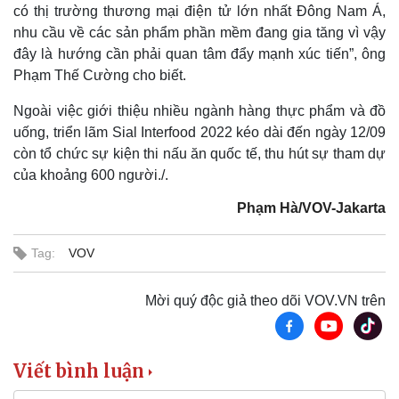
Sân khấu - Điện ảnh
Nghệ sĩ
có thị trường thương mại điện tử lớn nhất Đông Nam Á,
Văn học
Thời trang
nhu cầu về các sản phẩm phần mềm đang gia tăng vì vậy
Âm nhạc
Sao Việt
đây là hướng cần phải quan tâm đẩy mạnh xúc tiến”, ông
Di sản
Phạm Thế Cường cho biết.
Ngoài việc giới thiệu nhiều ngành hàng thực phẩm và đồ
uống, triển lãm Sial Interfood 2022 kéo dài đến ngày 12/09
còn tổ chức sự kiện thi nấu ăn quốc tế, thu hút sự tham dự
của khoảng 600 người./.
Phạm Hà/VOV-Jakarta
Tag:
VOV
Mời quý độc giả theo dõi VOV.VN trên
Viết bình luận
Du lịch
Podcast