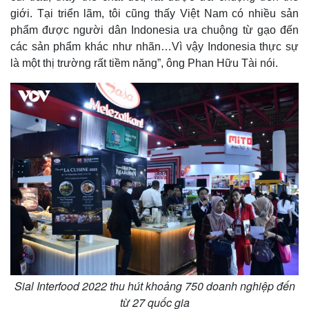
giới. Tại triển lãm, tôi cũng thấy Việt Nam có nhiều sản
phẩm được người dân Indonesia ưa chuộng từ gạo đến
các sản phẩm khác như nhãn…Vì vậy Indonesia thực sự
là một thị trường rất tiềm năng”, ông Phan Hữu Tài nói.
Doanh nghiệp
Công nghệ
Thông tin doanh nghiệp
Sành điệu
Doanh nghiệp 24h
Tin Công nghệ
Doanh nhân
Trải nghiệm
Vì cộng đồng
Chuyển đổi số
Sial Interfood 2022 thu hút khoảng 750 doanh nghiệp đến
từ 27 quốc gia