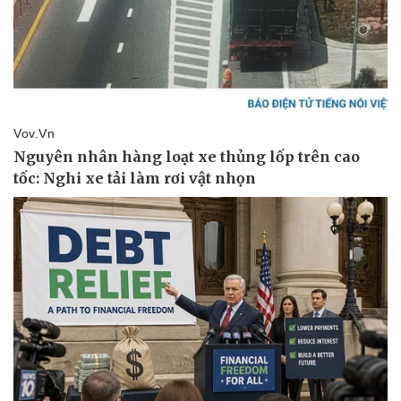
Sức khỏe
Đời sống
Dinh dưỡng - món ngon
Nhà đẹp
Cây thuốc
Blog
Sản phụ khoa
Tình yêu - Gia đình
Nhi khoa
Nam khoa
Làm đẹp - giảm cân
Phòng mạch online
Ăn sạch sống khỏe