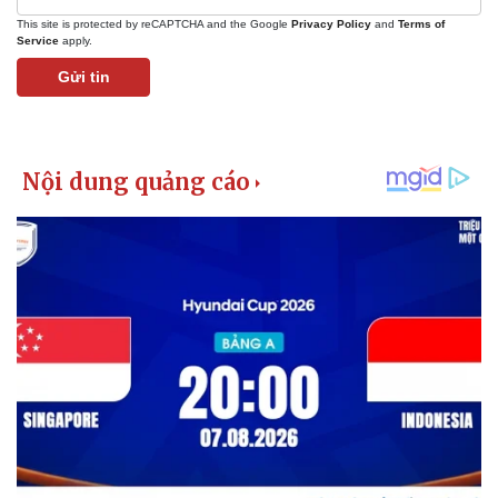
This site is protected by reCAPTCHA and the Google
Privacy Policy
and
Terms of
Service
apply.
Gửi tin