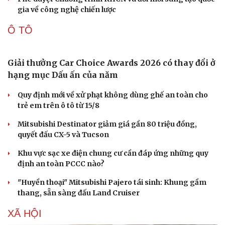
Những nơi không nên đặt router Wi-Fi nếu muốn
Internet luôn ổn định
Apple và Samsung áp đảo các đối thủ trong phân khúc
smartphone cao cấp
Thành lập Khu Công nghệ cao tỉnh Hưng Yên quy mô
hơn 496ha
Phê duyệt Chương trình KHCN và đổi mới sáng tạo quốc
gia về công nghệ chiến lược
Ô TÔ