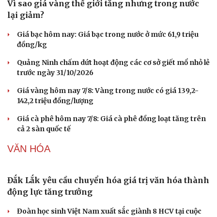
ASEAN Cup
Quang Hải có duyên đặc biệt với cặp đấu ĐT Việt Nam vs
ĐT Campuchia
Nhập môn Pickleball: Hướng dẫn kỹ thuật Speed up
Backhand hai tay
Dự đoán kết quả và đội hình ra sân trận Singapore vs
Indonesia ASEAN Cup 2026
PHÁP LUẬT
Công an Cần Thơ bàn giao đối tượng truy nã cho
công an Đà Nẵng
Công an làm việc với bảo mẫu trong video bắn dây thun
vào chân, đánh trẻ ở TP.HCM
Đánh bạc thua, người đàn ông thuê 6 ô tô tự lái mang
cầm cố