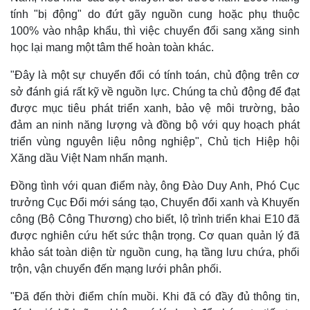
tính "bị động" do đứt gãy nguồn cung hoặc phụ thuộc
100% vào nhập khẩu, thì việc chuyển đổi sang xăng sinh
học lại mang một tâm thế hoàn toàn khác.
"Đây là một sự chuyển đổi có tính toán, chủ động trên cơ
sở đánh giá rất kỹ về nguồn lực. Chúng ta chủ động để đạt
được mục tiêu phát triển xanh, bảo vệ môi trường, bảo
đảm an ninh năng lượng và đồng bộ với quy hoạch phát
triển vùng nguyên liệu nông nghiệp", Chủ tịch Hiệp hội
Xăng dầu Việt Nam nhấn mạnh.
Đồng tình với quan điểm này, ông Đào Duy Anh, Phó Cục
trưởng Cục Đổi mới sáng tạo, Chuyển đổi xanh và Khuyến
công (Bộ Công Thương) cho biết, lộ trình triển khai E10 đã
được nghiên cứu hết sức thận trọng. Cơ quan quản lý đã
khảo sát toàn diện từ nguồn cung, hạ tầng lưu chứa, phối
trộn, vận chuyển đến mạng lưới phân phối.
"Đã đến thời điểm chín muồi. Khi đã có đầy đủ thông tin,