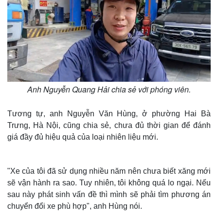
Anh Nguyễn Quang Hải chia sẻ với phóng viên.
Tương tự, anh Nguyễn Văn Hùng, ở phường Hai Bà
Trưng, Hà Nội, cũng chia sẻ, chưa đủ thời gian để đánh
giá đầy đủ hiệu quả của loại nhiên liệu mới.
Thế giới
Multimedia
Quan sát
Video
Cuộc sống đó đây
Ảnh
"Xe của tôi đã sử dụng nhiều năm nên chưa biết xăng mới
Hồ sơ
E-Magazine
sẽ vận hành ra sao. Tuy nhiên, tôi không quá lo ngại. Nếu
Infographic
sau này phát sinh vấn đề thì mình sẽ phải tìm phương án
chuyển đổi xe phù hợp", anh Hùng nói.