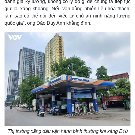
đánh giá kỹ lưỡng, không có lý do gì để chúng ta tiếp tục
giữ lại xăng khoáng. Nếu vẫn dùng nhiên liệu hóa thạch,
làm sao có thể nói đến việc tự chủ an ninh năng lượng
quốc gia", ông Đào Duy Anh khẳng định.
Pháp luật
Quân sự - Quốc phòng
Thị trường xăng dầu vận hành bình thường khi xăng E10