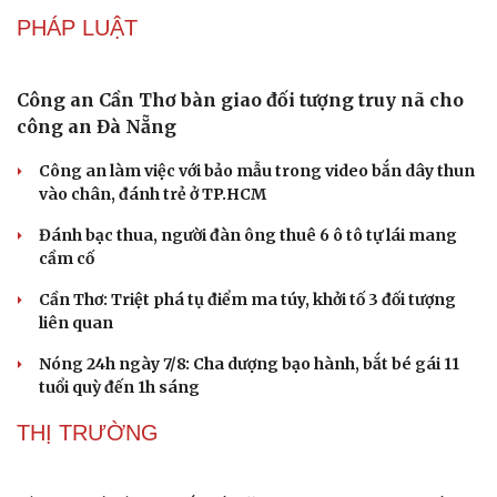
Điểm thi lại ở THPT Chuyên Tuyên Quang có chuẩn bị hệ
thống camera giám sát
THỂ THAO
Link xem trực tiếp Singapore vs Indonesia vòng
bảng ASEAN Cup 2026
Link xem trực tiếp Việt Nam vs Campuchia vòng bảng