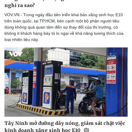
nghi ra sao?
VOV.VN - Trong ngày đầu tiên triển khai bán xăng sinh học E10
trên toàn quốc, tại TP.HCM, bên cạnh một bộ phận người tiêu
dùng không quá quan tâm đến sự thay đổi của thị trường, có
không ít khách hàng bày tỏ lo ngại về khả năng tương thích của
loại nhiên liệu này.
Văn hóa
Giải trí
Sân khấu - Điện ảnh
Nghệ sĩ
Văn học
Thời trang
Âm nhạc
Sao Việt
Di sản
Tây Ninh mở đường dây nóng, giám sát chặt việc
kinh doanh xăng sinh học E10