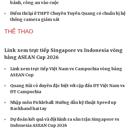
Bộ Y tế chưa cấp phép, Hà Nội chưa phê duyệt cơ
sở làm đẹp từ tế bào gốc
Nguyên nhân hàng loạt xe thủng lốp trên cao tốc: Nghi
xe tải làm rơi vật nhọn
Hà Nội triển khai lấy mẫu hài cốt liệt sĩ tại Nghĩa trang
Mai Dịch
Ô tô đỗ qua đêm ở khu đô thị Thanh Hà bị tháo trộm 2
bánh, công an vào cuộc