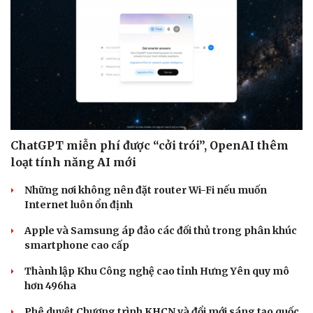
quảng cáo mới trên SmartAds.
Hạt giống tâm hồn
| SmartAds
CÔNG NGHỆ
ChatGPT miễn phí được “cởi trói”, OpenAI thêm
loạt tính năng AI mới