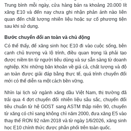
Trung bình mỗi ngày, cửa hàng bán ra khoảng 20.000 lít
xăng E10 và đến nay chưa ghi nhận phản ánh nào liên
quan đến chất lượng nhiên liệu hoặc sự cố phương tiện
sau khi sử dụng.
Bước chuyển đổi an toàn và chủ động
Có thể thấy, để xăng sinh học E10 đi vào cuộc sống, bên
cạnh chủ trương và lộ trình, điều quan trọng là phải tạo
được niềm tin từ người tiêu dùng và sự sẵn sàng từ doanh
nghiệp. Khi những băn khoăn về giá cả, chất lượng và độ
an toàn được giải đáp bằng thực tế, quá trình chuyển đổi
mới có thể diễn ra một cách bền vững.
Nhìn lại lịch sử ngành xăng dầu Việt Nam, thị trường đã
trải qua 4 đợt chuyển đổi nhiên liệu sâu sắc, chuyển đổi
Kinh tế
Thị trường
tiêu chuẩn từ hệ GOST sang ASTM thập niên 90, chuyển
Bất động sản
Giá vàng
từ xăng có chì sang không chì năm 2000, đưa xăng E5 vào
Khởi nghiệp
Tiêu dùng
thay thế RON 92 năm 2018 và từ ngày 1/6/2026, xăng sinh
Tỷ giá
học E10 chính thức được phân phối trên toàn quốc.
Chứng khoán