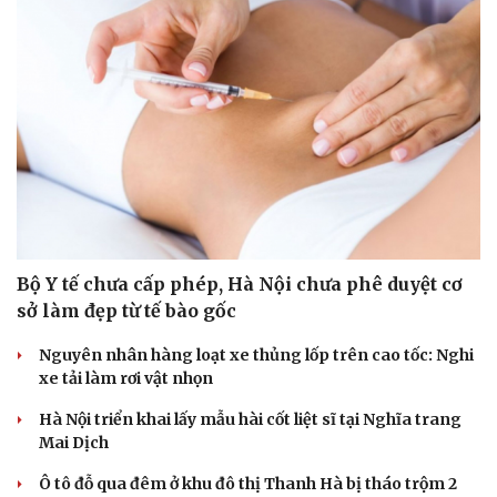
Giải thưởng Car Choice Awards 2026 có thay đổi ở
hạng mục Dấu ấn của năm
Quy định mới về xử phạt không dùng ghế an toàn cho
trẻ em trên ô tô từ 15/8
Mitsubishi Destinator giảm giá gần 80 triệu đồng,
quyết đấu CX-5 và Tucson
Khu vực sạc xe điện chung cư cần đáp ứng những quy
định an toàn PCCC nào?
"Huyền thoại" Mitsubishi Pajero tái sinh: Khung gầm
thang, sẵn sàng đấu Land Cruiser
XÃ HỘI
Cải chính