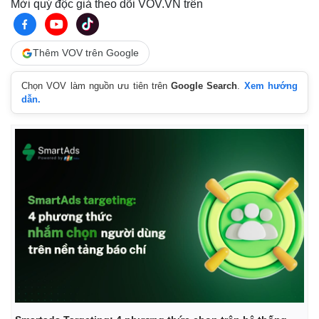
Mời quý độc giả theo dõi VOV.VN trên
Thể thao
Ô tô - Xe máy
Bóng đá
Ô tô
Lịch thi đấu bóng đá
Xe máy
Thêm VOV trên Google
Thế giới thể thao
Tư vấn
eSports
Chọn VOV làm nguồn ưu tiên trên
Google Search
.
Xem hướng
Hậu trường
dẫn.