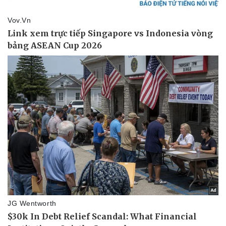
Doanh nghiệp
Công nghệ
Thông tin doanh nghiệp
Sành điệu
Doanh nghiệp 24h
Tin Công nghệ
Doanh nhân
Trải nghiệm
Vì cộng đồng
Chuyển đổi số