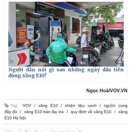
Người dân nói gì sau những ngày đầu tiên
dùng xăng E10?
Ngọc Hoà/VOV.VN
Tag:
VOV
xăng E10
nhiên liệu xanh
nguồn cung
đầy đủ
xăng E10 bán đại trà
quy định về xăng E10
xăng
E10 Hà Nội