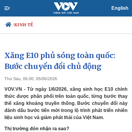
English
KINH TẾ
/
Xăng E10 phủ sóng toàn quốc:
Chính trị
Xã hội
Đảng
Tin 24h
Bước chuyển đổi chủ động
Tổ chức nhân sự
Dự báo thời tiết
Quốc hội
Giáo dục
Thứ Sáu, 06:00, 05/06/2026
Nhận diện sự thật
Dấu ấn VOV
Việc làm
VOV.VN - Từ ngày 1/6/2026, xăng sinh học E10 chính
Biển đảo
thức được phân phối trên toàn quốc, từng bước thay
thế xăng khoáng truyền thống. Bước chuyển đổi này
đánh dấu bước tiến mới trong lộ trình phát triển nhiên
liệu sinh học và giảm phát thải của Việt Nam.
Thị trường đón nhận ra sao?