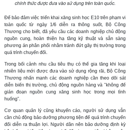
Vụ án
Vũ khí
chính thức được đưa vào sử dụng trên toàn quốc.
Tin nóng
Việt Nam
Tư vấn luật
Phân tích
Để bảo đảm việc triển khai xăng sinh học E10 trên phạm vi
toàn quốc từ ngày 1/6 diễn ra thông suốt, Bộ Công
Thương cho biết, đã yêu cầu các doanh nghiệp chủ động
nguồn cung, hoàn thiện hạ tầng kỹ thuật và sẵn sàng
phương án phân phối nhằm tránh đứt gãy thị trường trong
quá trình chuyển đổi.
Trong bối cảnh nhu cầu tiêu thụ có thể gia tăng khi loại
nhiên liệu mới được đưa vào sử dụng rộng rãi, Bộ Công
Thương nhấn mạnh các doanh nghiệp cần theo dõi sát
diễn biến thị trường, chủ động nguồn hàng và "không để
gián đoạn nguồn cung xăng sinh học trong mọi tình
huống".
Cơ quan quản lý cũng khuyến cáo, người sử dụng vẫn
cần chủ động bảo dưỡng phương tiện để quá trình chuyển
đổi diễn ra thuận lợi. Người dân nên bảo dưỡng định kỳ