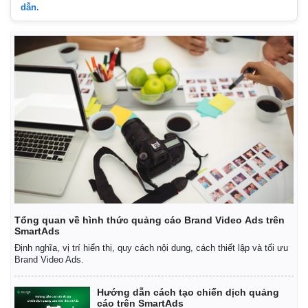
dẫn.
Thế giới
Multimedia
Quan sát
Video
Cuộc sống đó đây
Ảnh
Hồ sơ
E-Magazine
Tổng quan về hình thức quảng cáo Brand Video Ads trên
Infographic
SmartAds
Định nghĩa, vị trí hiển thị, quy cách nội dung, cách thiết lập và tối ưu
Brand Video Ads.
Hướng dẫn cách tạo chiến dịch quảng
cáo trên SmartAds