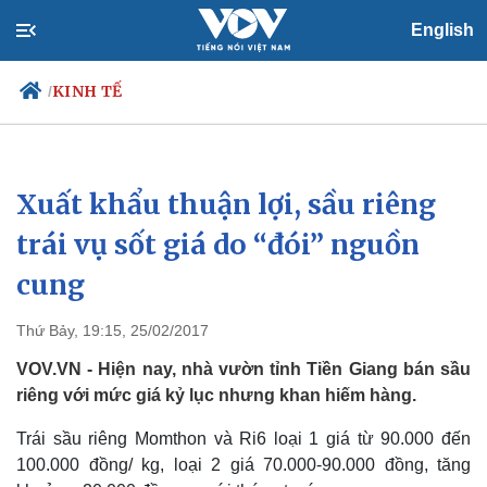
English
KINH TẾ
/
Xuất khẩu thuận lợi, sầu riêng
Chính trị
Xã hội
Đảng
Tin 24h
trái vụ sốt giá do “đói” nguồn
Tổ chức nhân sự
Dự báo thời tiết
cung
Quốc hội
Giáo dục
Nhận diện sự thật
Dấu ấn VOV
Việc làm
Thứ Bảy, 19:15, 25/02/2017
Biển đảo
VOV.VN - Hiện nay, nhà vườn tỉnh Tiền Giang bán sầu
riêng với mức giá kỷ lục nhưng khan hiếm hàng.
Trái sầu riêng Momthon và Ri6 loại 1 giá từ 90.000 đến
100.000 đồng/ kg, loại 2 giá 70.000-90.000 đồng, tăng