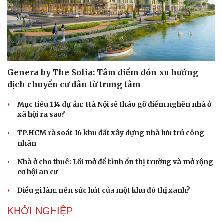
Genera by The Solia: Tâm điểm đón xu hướng
dịch chuyển cư dân từ trung tâm
Mục tiêu 114 dự án: Hà Nội sẽ tháo gỡ điểm nghẽn nhà ở
xã hội ra sao?
TP.HCM rà soát 16 khu đất xây dựng nhà lưu trú công
nhân
Nhà ở cho thuê: Lối mở để bình ổn thị trường và mở rộng
cơ hội an cư
Điều gì làm nên sức hút của một khu đô thị xanh?
KHỞI NGHIỆP