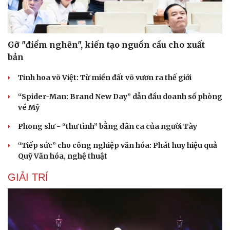
Âm nhạc
Sao Việt
Di sản
Gỡ "điểm nghẽn", kiến tạo nguồn cầu cho xuất
bản
Tinh hoa võ Việt: Từ miền đất võ vươn ra thế giới
“Spider-Man: Brand New Day” dẫn đầu doanh số phòng
vé Mỹ
Phong slư - “thư tình” bằng dân ca của người Tày
“Tiếp sức” cho công nghiệp văn hóa: Phát huy hiệu quả
Quỹ Văn hóa, nghệ thuật
GIẢI TRÍ