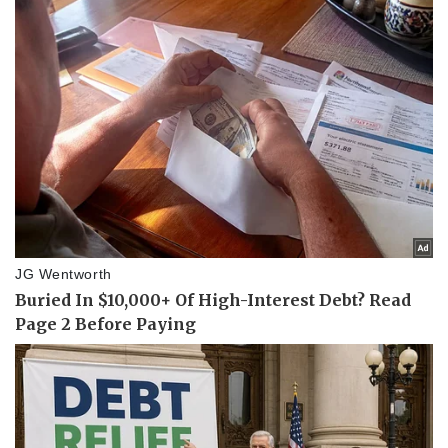
Kinh tế
Thị trường
Bất động sản
Giá vàng
Khởi nghiệp
Tiêu dùng
Tỷ giá
Chứng khoán
Giá cà phê