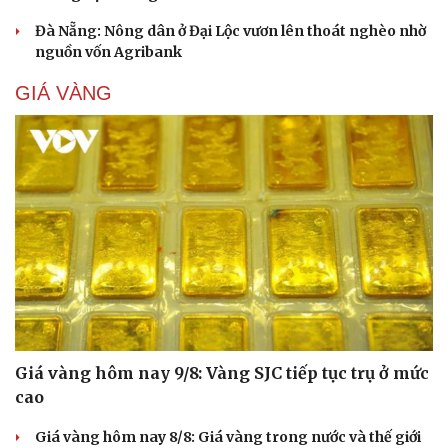
check-in
Cửa sổ tình yêu
Đà Nẵng: Nông dân ở Đại Lộc vươn lên thoát nghèo nhờ
Kể chuyện cho bé
nguồn vốn Agribank
Hạt giống tâm hồn
GIÁ VÀNG
Giá vàng hôm nay 9/8: Vàng SJC tiếp tục trụ ở mức
cao
Giá vàng hôm nay 8/8: Giá vàng trong nước và thế giới