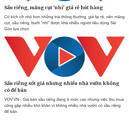
Sầu riêng, măng cụt 'nhí' giá rẻ hút hàng
Có kích cỡ nhỏ hơn những trái thông thường, giá lại rẻ, nên măng
cụt, sầu riêng, bưởi "nhí" được khá nhiều người tiêu dùng Sài
Gòn lựa chọn.
Thể thao
Ô tô - Xe máy
Bóng đá
Ô tô
Sầu riêng sốt giá nhưng nhiều nhà vườn không
Lịch thi đấu bóng đá
Xe máy
có để bán
Thế giới thể thao
Tư vấn
VOV.VN - Giá bán sầu riêng đang ở mức cao nhưng việc thu mua
eSports
cũng gặp nhiều khó khăn vì không nhiều nhà vườn có sầu riêng
Hậu trường
để bán.