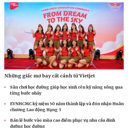
Những giấc mơ bay cất cánh từ Vietjet
Sân chơi học đường giúp học sinh rèn kỹ năng sống qua
từng bước nhảy
EVNHCMC kỷ niệm 50 năm thành lập và đón nhận Huân
chương Lao động Hạng 3
Du lịch
Podcast
Bán lẻ bước vào mùa cao điểm phục vụ nhu cầu dinh
Tư vấn
Câu chuyện thời sự
dưỡng học đường
Săn Tour
Đọc truyện đêm khuya