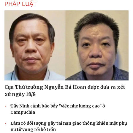
Phòng mạch online
PHÁP LUẬT
Ăn sạch sống khỏe
Cựu Thứ trưởng Nguyễn Bá Hoan được đưa ra xét
xử ngày 18/8
Tây Ninh cảnh báo bẫy "việc nhẹ lương cao" ở
Campuchia
Làm rõ đối tượng gây tai nạn giao thông khiến một phụ
nữ tử vong rồi bỏ trốn