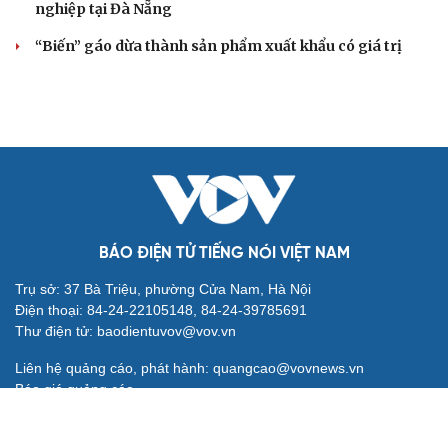
nghiệp tại Đà Nẵng
“Biến” gáo dừa thành sản phẩm xuất khẩu có giá trị
BÁO ĐIỆN TỬ TIẾNG NÓI VIỆT NAM
Trụ sở: 37 Bà Triệu, phường Cửa Nam, Hà Nội
Điện thoại: 84-24-22105148, 84-24-39785691
Thư điện tử: baodientuvov@vov.vn
Liên hệ quảng cáo, phát hành: quangcao@vovnews.vn
Báo giá quảng cáo
Báo in
xuất bản thứ Năm hàng tuần