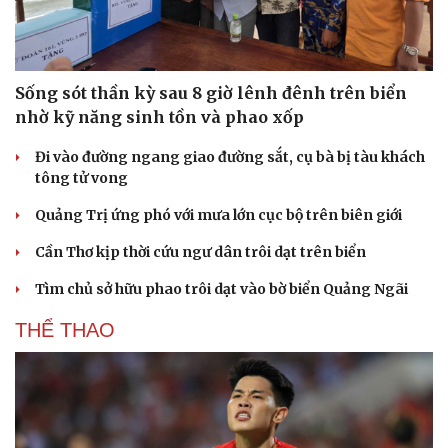
Sống sót thần kỳ sau 8 giờ lênh đênh trên biển
nhờ kỹ năng sinh tồn và phao xốp
Đi vào đường ngang giao đường sắt, cụ bà bị tàu khách
tông tử vong
Quảng Trị ứng phó với mưa lớn cục bộ trên biên giới
Cần Thơ kịp thời cứu ngư dân trôi dạt trên biển
Tìm chủ sở hữu phao trôi dạt vào bờ biển Quảng Ngãi
THỂ THAO