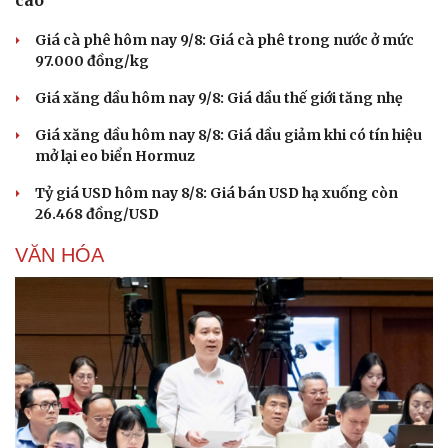
cao
Giá cà phê hôm nay 9/8: Giá cà phê trong nước ở mức
97.000 đồng/kg
Giá xăng dầu hôm nay 9/8: Giá dầu thế giới tăng nhẹ
Giá xăng dầu hôm nay 8/8: Giá dầu giảm khi có tín hiệu
mở lại eo biển Hormuz
Tỷ giá USD hôm nay 8/8: Giá bán USD hạ xuống còn
26.468 đồng/USD
VĂN HÓA
Văn hóa
Giải trí
Sân khấu - Điện ảnh
Nghệ sĩ
Văn học
Thời trang