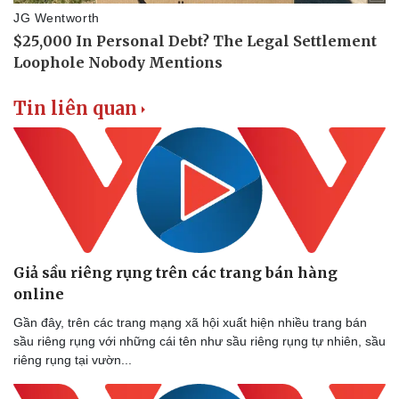
Tin liên quan
Pháp luật
Quân sự - Quốc phòng
Vụ án
Vũ khí
Giả sầu riêng rụng trên các trang bán hàng
Tin nóng
Việt Nam
online
Tư vấn luật
Phân tích
Gần đây, trên các trang mạng xã hội xuất hiện nhiều trang bán
sầu riêng rụng với những cái tên như sầu riêng rụng tự nhiên, sầu
riêng rụng tại vườn...