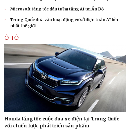
Microsoft tăng tốc đầu tư hạ tầng AI tại Ấn Độ
Trung Quốc đưa vào hoạt động cơ sở điện toán AI lớn
nhất thế giới
Ô TÔ
Doanh nghiệp
Công nghệ
Thông tin doanh nghiệp
Sành điệu
Doanh nghiệp 24h
Tin Công nghệ
Doanh nhân
Trải nghiệm
Vì cộng đồng
Chuyển đổi số
Honda tăng tốc cuộc đua xe điện tại Trung Quốc
với chiến lược phát triển sản phẩm