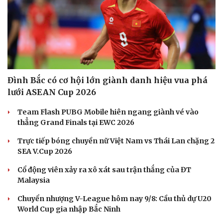
Đình Bắc có cơ hội lớn giành danh hiệu vua phá
lưới ASEAN Cup 2026
Team Flash PUBG Mobile hiên ngang giành vé vào
thẳng Grand Finals tại EWC 2026
Trực tiếp bóng chuyền nữ Việt Nam vs Thái Lan chặng 2
Sức khỏe
Đời sống
SEA V.Cup 2026
Dinh dưỡng - món ngon
Nhà đẹp
Cổ động viên xảy ra xô xát sau trận thắng của ĐT
Cây thuốc
Blog
Malaysia
Sản phụ khoa
Tình yêu - Gia đình
Nhi khoa
Chuyển nhượng V-League hôm nay 9/8: Cầu thủ dự U20
Nam khoa
World Cup gia nhập Bắc Ninh
Làm đẹp - giảm cân