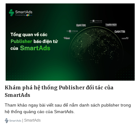
Khám phá hệ thống Publisher đối tác của
SmartAds
Tham khảo ngay bài viết sau để nắm danh sách publisher trong
hệ thống quảng cáo của SmartAds.
| SmartAds