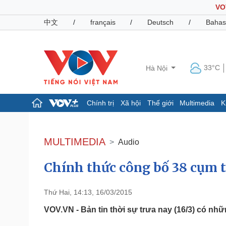
VO
中文
/
français
/
Deutsch
/
Bahas
33°C
Hà Nội
Chính trị
Xã hội
Thế giới
Multimedia
K
Chính trị
Xã hội
Đảng
Tin 24h
MULTIMEDIA
Audio
Tổ chức nhân sự
Dự báo thời tiết
Quốc hội
Giáo dục
Chính thức công bố 38 cụm t
Nhận diện sự thật
Dấu ấn VOV
Việc làm
Biển đảo
Thứ Hai, 14:13, 16/03/2015
Pháp luật
Quân sự - Quốc phòng
VOV.VN - Bản tin thời sự trưa nay (16/3) có nh
Vụ án
Vũ khí