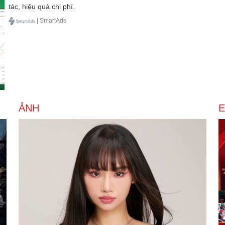
tác, hiệu quả chi phí.
| SmartAds
ẢNH
E