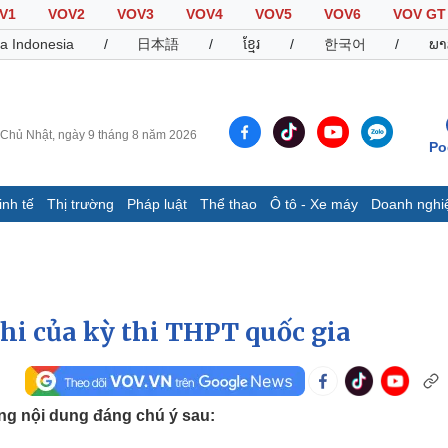
V1
VOV2
VOV3
VOV4
VOV5
VOV6
VOV GT
a Indonesia
/
日本語
/
ខ្មែរ
/
한국어
/
ພາ
Chủ Nhật, ngày 9 tháng 8 năm 2026
Po
inh tế
Thị trường
Pháp luật
Thể thao
Ô tô - Xe máy
Doanh nghi
Thế giới
Multimedia
K
Quan sát
Video
B
Cuộc sống đó đây
Ảnh
K
Hồ sơ
E-Magazine
hi của kỳ thi THPT quốc gia
Infographic
Thể thao
Ô tô - Xe máy
D
ững nội dung đáng chú ý sau:
Bóng đá
Ô tô
T