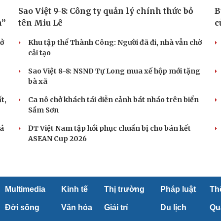
Sao Việt 9-8: Công ty quản lý chính thức bỏ
B
n”
tên Miu Lê
c
 ở
Khu tập thể Thành Công: Người đã đi, nhà vẫn chờ
cải tạo
Sao Việt 8-8: NSND Tự Long mua xế hộp mới tặng
bà xã
t,
Ca nô chở khách tái diễn cảnh bát nháo trên biển
Sầm Sơn
há
ĐT Việt Nam tập hồi phục chuẩn bị cho bán kết
ASEAN Cup 2026
Multimedia
Kinh tế
Thị trường
Pháp luật
Th
Đời sống
Văn hóa
Giải trí
Du lịch
Qu