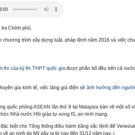
Lịch thi đấu bóng đá
Xe máy
Thế giới thể thao
Tư vấn
eSports
V
Hậu trường
tra Chính phủ.
Văn hóa
Giải trí
D
 chương trình xây dựng luật, pháp lệnh năm 2016 và việc chu
Sân khấu - Điện ảnh
Nghệ sĩ
Văn học
Thời trang
Âm nhạc
Sao Việt
c
Di sản
m thi của kỳ thi THPT quốc gia
được phân bổ đều trên cả nướ
uyên gia kinh tế, việc tăng giá điện sẽ
ảnh hưởng đến người
ưởng quốc phòng ASEAN lần thứ 9 tại Malaysia bàn về một số v
chức Nhà nước Hồi giáo tự xưng IS, an ninh mạng.
 đặc biệt cho Tổng thống điều hành bằng sắc lệnh để Venezue
p về an ninh do Mỹ gây ra từ nay đến 31/12 năm nay. /.