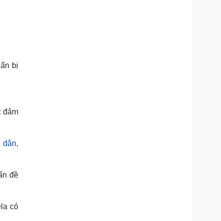
Doanh nghiệp 24h
Tin Công nghệ
Doanh nhân
Trải nghiệm
ì cộng đồng
Chuyển đổi số
u lịch
Podcast
ẩn bị
Tư vấn
Câu chuyện thời sự
Săn Tour
Đọc truyện đêm khuya
heck-in
Cửa sổ tình yêu
Kể chuyện cho bé
Hạt giống tâm hồn
c đảm
 dân,
ấn đề
la có