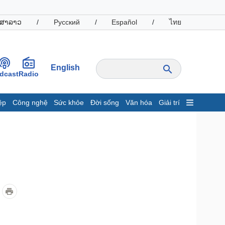
ສາລາວ
/
Русский
/
Español
/
ไทย
English
dcast
Radio
ệp
Công nghệ
Sức khỏe
Đời sống
Văn hóa
Giải trí
inh tế
Thị trường
ất động sản
Giá vàng
hởi nghiệp
Tiêu dùng
Tỷ giá
Chứng khoán
Giá cà phê
oanh nghiệp
Công nghệ
hông tin doanh nghiệp
Sành điệu