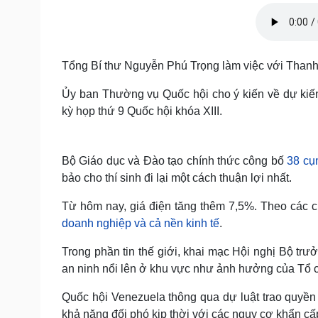
Tin nóng
Việt Nam
Tư vấn luật
Phân tích
Tổng Bí thư Nguyễn Phú Trọng làm việc với Thanh 
Sức khỏe
Đời sống
Ủy ban Thường vụ Quốc hội cho ý kiến về dự kiến
Dinh dưỡng - món ngon
Nhà đẹp
kỳ họp thứ 9 Quốc hội khóa XIII.
Cây thuốc
Blog
Sản phụ khoa
Tình yêu - Gia đình
Nhi khoa
Nam khoa
Bộ Giáo dục và Đào tạo chính thức công bố
38 cụ
Làm đẹp - giảm cân
bảo cho thí sinh đi lại một cách thuận lợi nhất.
Phòng mạch online
Ăn sạch sống khỏe
Từ hôm nay, giá điện tăng thêm 7,5%. Theo các ch
doanh nghiệp và cả nền kinh tế
.
Cải chính
Trong phần tin thế giới, khai mạc Hội nghị Bộ tr
an ninh nổi lên ở khu vực như ảnh hưởng của Tổ 
Quốc hội Venezuela thông qua dự luật trao quyền
khả năng đối phó kịp thời với các nguy cơ khẩn cấ