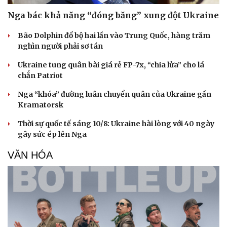
check-in
Cửa sổ tình yêu
Nga bác khả năng “đóng băng” xung đột Ukraine
Kể chuyện cho bé
Hạt giống tâm hồn
Bão Dolphin đổ bộ hai lần vào Trung Quốc, hàng trăm
nghìn người phải sơ tán
Ukraine tung quân bài giá rẻ FP-7x, “chia lửa” cho lá
chắn Patriot
Nga “khóa” đường luân chuyển quân của Ukraine gần
Kramatorsk
Thời sự quốc tế sáng 10/8: Ukraine hài lòng với 40 ngày
gây sức ép lên Nga
VĂN HÓA