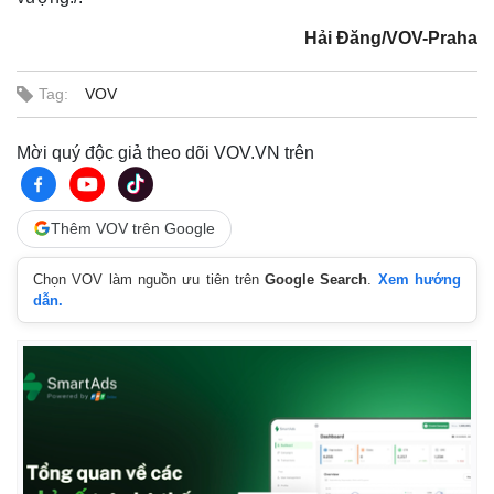
Hải Đăng/VOV-Praha
Tag:
VOV
Mời quý độc giả theo dõi VOV.VN trên
Pháp luật
Quân sự - Quốc phòng
Vụ án
Vũ khí
Thêm VOV trên Google
Tin nóng
Việt Nam
Tư vấn luật
Phân tích
Chọn VOV làm nguồn ưu tiên trên
Google Search
.
Xem hướng
dẫn.