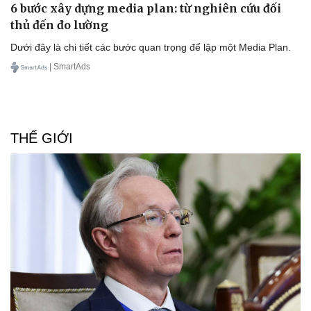
6 bước xây dựng media plan: từ nghiên cứu đối
thủ đến đo lường
Dưới đây là chi tiết các bước quan trọng để lập một Media Plan.
| SmartAds
THẾ GIỚI
Du lịch
Podcast
Tư vấn
Câu chuyện thời sự
Săn Tour
Đọc truyện đêm khuya