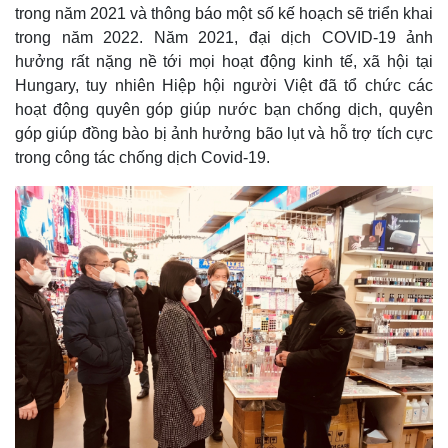
trong năm 2021 và thông báo một số kế hoạch sẽ triển khai
Kinh tế
Thị trường
trong năm 2022. Năm 2021, đại dịch COVID-19 ảnh
Bất động sản
Giá vàng
hưởng rất nặng nề tới mọi hoạt động kinh tế, xã hội tại
Khởi nghiệp
Tiêu dùng
Hungary, tuy nhiên Hiệp hội người Việt đã tổ chức các
Tỷ giá
hoạt động quyên góp giúp nước bạn chống dịch, quyên
Chứng khoán
Giá cà phê
góp giúp đồng bào bị ảnh hưởng bão lụt và hỗ trợ tích cực
trong công tác chống dịch Covid-19.