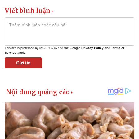
Viết bình luận
This site is protected by reCAPTCHA and the Google
Privacy Policy
and
Terms of
Service
apply.
Gửi tin
Thể thao
Ô tô - Xe máy
Bóng đá
Ô tô
Lịch thi đấu bóng đá
Xe máy
Thế giới thể thao
Tư vấn
eSports
Hậu trường