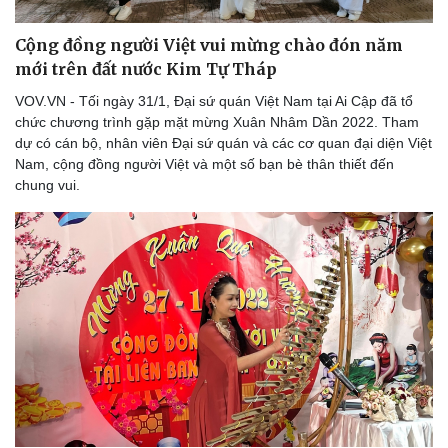
Cộng đồng người Việt vui mừng chào đón năm
mới trên đất nước Kim Tự Tháp
VOV.VN - Tối ngày 31/1, Đại sứ quán Việt Nam tại Ai Cập đã tổ
chức chương trình gặp mặt mừng Xuân Nhâm Dần 2022. Tham
dự có cán bộ, nhân viên Đại sứ quán và các cơ quan đại diện Việt
Nam, cộng đồng người Việt và một số bạn bè thân thiết đến
chung vui.
Văn hóa
Giải trí
Sân khấu - Điện ảnh
Nghệ sĩ
Văn học
Thời trang
Âm nhạc
Sao Việt
Di sản