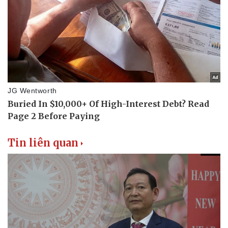
Sức khỏe
Đời sống
Dinh dưỡng - món ngon
Nhà đẹp
Cây thuốc
Blog
Sản phụ khoa
Tình yêu - Gia đình
Nhi khoa
Nam khoa
Làm đẹp - giảm cân
Phòng mạch online
Ăn sạch sống khỏe
Tin liên quan