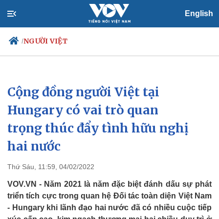
English
NGƯỜI VIỆT
/
Cộng đồng người Việt tại
Chính trị
Xã hội
Đảng
Tin 24h
Hungary có vai trò quan
Tổ chức nhân sự
Dự báo thời tiết
trọng thúc đẩy tình hữu nghị
Quốc hội
Giáo dục
Nhận diện sự thật
Dấu ấn VOV
hai nước
Việc làm
Biển đảo
Thứ Sáu, 11:59, 04/02/2022
VOV.VN - Năm 2021 là năm đặc biệt đánh dấu sự phát
triển tích cực trong quan hệ Đối tác toàn diện Việt Nam
- Hungary khi lãnh đạo hai nước đã có nhiều cuộc tiếp