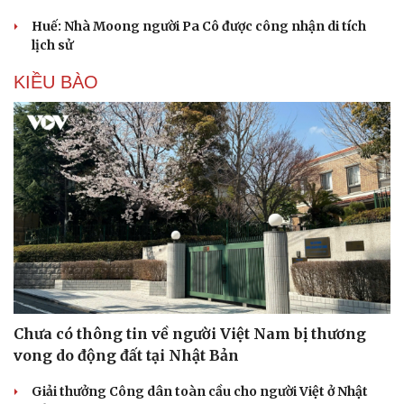
Ba phim Việt cùng “đổ bộ” phòng vé tháng 8, đối
đầu loạt bom tấn ngoại
Thanh âm vượt đại dương: Chuyện chưa kể về bản tình
ca từ chốn ngục tù Côn Đảo
Hoa hậu Thế giới Miss World 2026 sẽ khai mạc tại Quảng
Ninh ngày 11/8
Ngoại giao văn hóa mở rộng không gian hợp tác Việt
Nam - Tanzania
Huế: Nhà Moong người Pa Cô được công nhận di tích
lịch sử
KIỀU BÀO