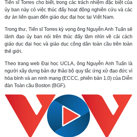
Tiến sĩ Torres cho biết, trong các trách nhiệm đặc biệt của
ủy ban này có việc thúc đẩy hoạt động nghiên cứu và các
dự án liên quan đến giáo dục đại học tại Việt Nam.
Trong thư, Tiến sĩ Torres kỳ vọng ông Nguyễn Anh Tuấn sẽ
lãnh đạo ủy ban nói trên thúc đẩy tầm nhìn về cải cách
giáo dục đại học và giáo dục công dân toàn cầu trên toàn
Thế giới
Multimedia
thế giới.
Quan sát
Video
Cuộc sống đó đây
Ảnh
Theo trang web Đại học UCLA, ông Nguyễn Anh Tuấn là
Hồ sơ
E-Magazine
người xây dựng bản dự thảo bộ quy tắc ứng xử đạo đức vì
Infographic
hòa bình và an ninh mạng (ECCC, phiên bản 1.0) của Diễn
đàn Toàn cầu Boston (BGF).