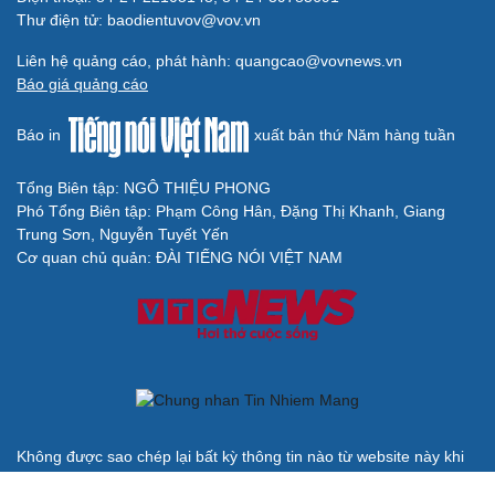
BÁO ĐIỆN TỬ TIẾNG NÓI VIỆT NAM
Trụ sở: 37 Bà Triệu, phường Cửa Nam, Hà Nội
Điện thoại: 84-24-22105148, 84-24-39785691
Thư điện tử: baodientuvov@vov.vn
Liên hệ quảng cáo, phát hành: quangcao@vovnews.vn
Báo giá quảng cáo
Báo in
xuất bản thứ Năm hàng tuần
Tổng Biên tập: NGÔ THIỆU PHONG
Phó Tổng Biên tập: Phạm Công Hân, Đặng Thị Khanh, Giang
Trung Sơn, Nguyễn Tuyết Yến