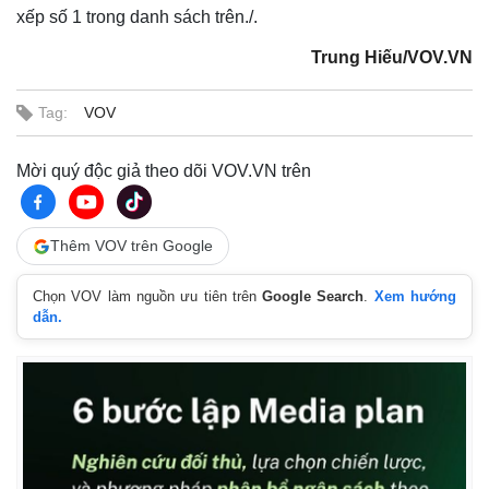
xếp số 1 trong danh sách trên./.
Trung Hiếu/VOV.VN
Kinh tế
Thị trường
Bất động sản
Giá vàng
Tag:
VOV
Khởi nghiệp
Tiêu dùng
Tỷ giá
Mời quý độc giả theo dõi VOV.VN trên
Chứng khoán
Giá cà phê
Thêm VOV trên Google
Chọn VOV làm nguồn ưu tiên trên
Google Search
.
Xem hướng
dẫn.