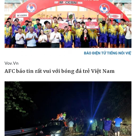
Thể thao
Ô tô - Xe máy
Bóng đá
Ô tô
Lịch thi đấu bóng đá
Xe máy
Thế giới thể thao
Tư vấn