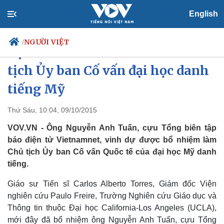
English
NGƯỜI VIỆT
/
Cựu TBT Vietnamnet làm Chủ
tịch Ủy ban Cố vấn đại học danh
tiếng Mỹ
Chính trị
Xã hội
Đảng
Tin 24h
Thứ Sáu, 10:04, 09/10/2015
Tổ chức nhân sự
Dự báo thời tiết
VOV.VN - Ông Nguyễn Anh Tuấn, cựu Tổng biên tập
Quốc hội
Giáo dục
Nhận diện sự thật
Dấu ấn VOV
báo điện tử Vietnamnet, vinh dự được bổ nhiệm làm
Việc làm
Chủ tịch Ủy ban Cố vấn Quốc tế của đại học Mỹ danh
Biển đảo
tiếng.
Giáo sư Tiến sĩ Carlos Alberto Torres, Giám đốc Viện
nghiên cứu Paulo Freire, Trường Nghiên cứu Giáo dục và
Thông tin thuộc Đại học California-Los Angeles (UCLA),
mới đây đã bổ nhiệm ông Nguyễn Anh Tuấn, cựu Tổng