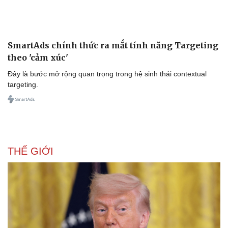
Văn hóa
Giải trí
Sân khấu - Điện ảnh
Nghệ sĩ
Văn học
Thời trang
Âm nhạc
Sao Việt
SmartAds chính thức ra mắt tính năng Targeting
Di sản
theo 'cảm xúc'
Đây là bước mở rộng quan trọng trong hệ sinh thái contextual
targeting.