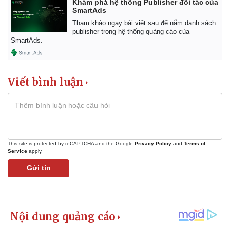
Khám phá hệ thống Publisher đối tác của
SmartAds
Tham khảo ngay bài viết sau để nắm danh sách
publisher trong hệ thống quảng cáo của
SmartAds.
Viết bình luận
This site is protected by reCAPTCHA and the Google
Privacy Policy
and
Terms of
Service
apply.
Gửi tin
Thể thao
Ô tô - Xe máy