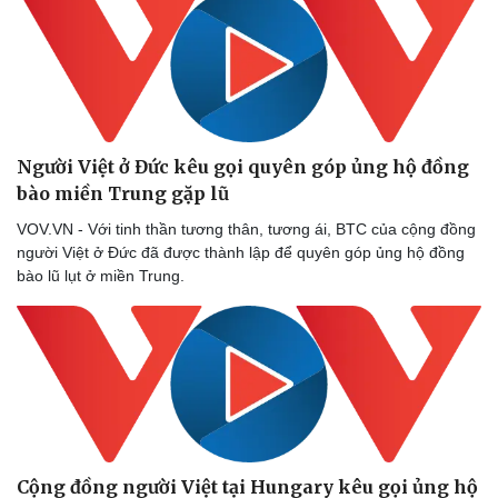
Người Việt ở Đức kêu gọi quyên góp ủng hộ đồng
bào miền Trung gặp lũ
VOV.VN - Với tinh thần tương thân, tương ái, BTC của cộng đồng
người Việt ở Đức đã được thành lập để quyên góp ủng hộ đồng
bào lũ lụt ở miền Trung.
Văn hóa
Giải trí
Sân khấu - Điện ảnh
Nghệ sĩ
Văn học
Thời trang
Âm nhạc
Sao Việt
Di sản
Cộng đồng người Việt tại Hungary kêu gọi ủng hộ