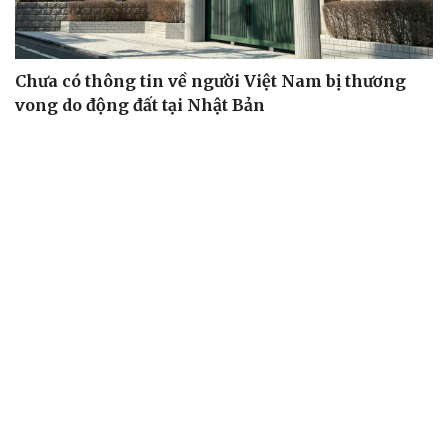
Chưa có thông tin về người Việt Nam bị thương
vong do động đất tại Nhật Bản
Giải thưởng Công dân toàn cầu cho người Việt ở Nhật
Bản
Liên hiệp hội người Việt tại CH Séc: Hòa nhịp công nghệ,
giữ vững cốt cách Việt
Cộng đồng người Việt tỏa sáng tại Festival các dân tộc
thiểu số Cộng hòa Séc
Lưu học sinh Việt Nam tại Bắc Kinh khát vọng đóng góp
cho quê hương