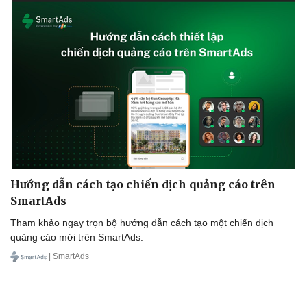
Hướng dẫn cách tạo chiến dịch quảng cáo trên
Du lịch
Podcast
SmartAds
Tư vấn
Câu chuyện thời sự
Săn Tour
Đọc truyện đêm khuya
Tham khảo ngay trọn bộ hướng dẫn cách tạo một chiến dịch
check-in
Cửa sổ tình yêu
quảng cáo mới trên SmartAds.
Kể chuyện cho bé
| SmartAds
Hạt giống tâm hồn