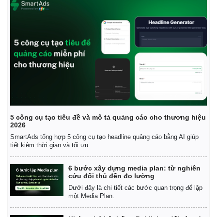
Pháp luật
Quân sự - Quốc phòng
Vụ án
Vũ khí
Tin nóng
Việt Nam
Tư vấn luật
Phân tích
5 công cụ tạo tiêu đề và mô tả quảng cáo cho thương hiệu
2026
SmartAds tổng hợp 5 công cụ tạo headline quảng cáo bằng AI giúp
tiết kiệm thời gian và tối ưu.
6 bước xây dựng media plan: từ nghiên
cứu đối thủ đến đo lường
Dưới đây là chi tiết các bước quan trọng để lập
một Media Plan.