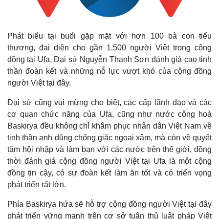
Phát biểu tại buổi gặp mặt với hơn 100 bà con tiểu
thương, đại diện cho gần 1.500 người Việt trong cộng
Kinh tế
Thị trường
đồng tại Ufa, Đại sứ Nguyễn Thanh Sơn đánh giá cao tinh
Bất động sản
Giá vàng
thần đoàn kết và những nỗ lực vượt khó của cộng đồng
Khởi nghiệp
Tiêu dùng
người Việt tại đây.
Tỷ giá
Chứng khoán
Đại sứ cũng vui mừng cho biết, các cấp lãnh đạo và các
Giá cà phê
cơ quan chức năng của Ufa, cũng như nước cộng hoà
Baskirya đều không chỉ khâm phục nhân dân Việt Nam về
tinh thần anh dũng chống giặc ngoại xâm, mà còn về quyết
tâm hội nhập và làm bạn với các nước trên thế giới, đồng
thời đánh giá cộng đồng người Việt tại Ufa là một cộng
đồng tin cậy, có sự đoàn kết làm ăn tốt và có triển vọng
phát triển rất lớn.
Phía Baskirya hứa sẽ hỗ trợ cộng đồng người Việt tại đây
phát triển vững mạnh trên cơ sở tuân thủ luật pháp Việt