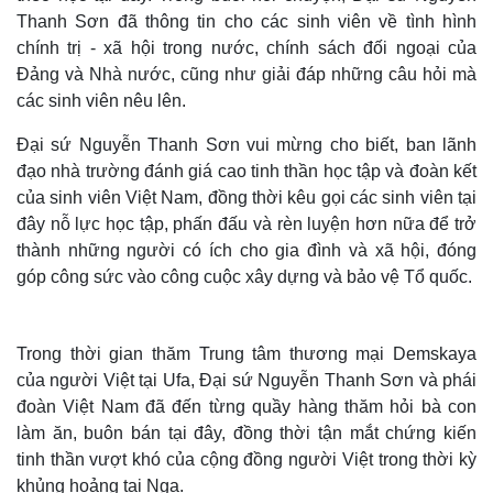
Thanh Sơn đã thông tin cho các sinh viên về tình hình
chính trị - xã hội trong nước, chính sách đối ngoại của
Đảng và Nhà nước, cũng như giải đáp những câu hỏi mà
các sinh viên nêu lên.
Đại sứ Nguyễn Thanh Sơn vui mừng cho biết, ban lãnh
đạo nhà trường đánh giá cao tinh thần học tập và đoàn kết
Thế giới
Multimedia
của sinh viên Việt Nam, đồng thời kêu gọi các sinh viên tại
Quan sát
Video
đây nỗ lực học tập, phấn đấu và rèn luyện hơn nữa để trở
Cuộc sống đó đây
Ảnh
thành những người có ích cho gia đình và xã hội, đóng
Hồ sơ
E-Magazine
góp công sức vào công cuộc xây dựng và bảo vệ Tổ quốc.
Infographic
Trong thời gian thăm Trung tâm thương mại Demskaya
của người Việt tại Ufa, Đại sứ Nguyễn Thanh Sơn và phái
đoàn Việt Nam đã đến từng quầy hàng thăm hỏi bà con
làm ăn, buôn bán tại đây, đồng thời tận mắt chứng kiến
tinh thần vượt khó của cộng đồng người Việt trong thời kỳ
khủng hoảng tại Nga.