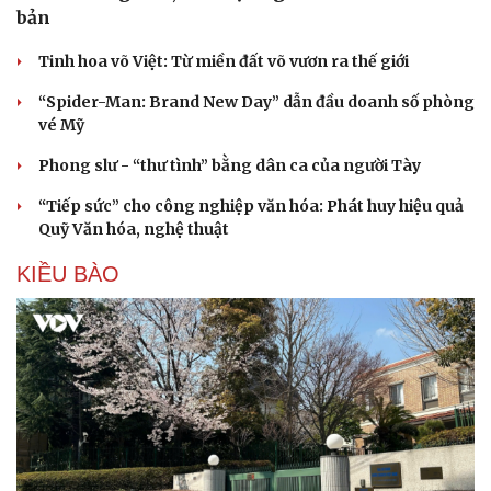
bản
Tinh hoa võ Việt: Từ miền đất võ vươn ra thế giới
“Spider-Man: Brand New Day” dẫn đầu doanh số phòng
vé Mỹ
Phong slư - “thư tình” bằng dân ca của người Tày
“Tiếp sức” cho công nghiệp văn hóa: Phát huy hiệu quả
Quỹ Văn hóa, nghệ thuật
KIỀU BÀO