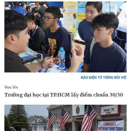
Bóng đá
Ô tô
Lịch thi đấu bóng đá
Xe máy
Thế giới thể thao
Tư vấn
eSports
Hậu trường