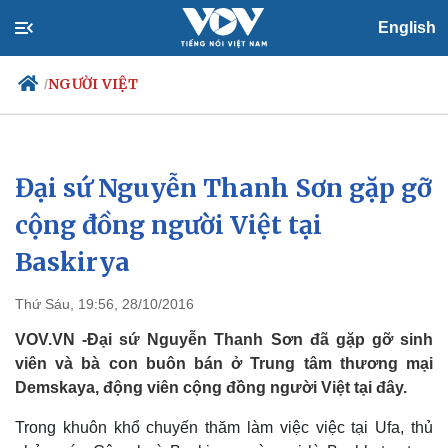
English
NGƯỜI VIỆT
/
Đại sứ Nguyễn Thanh Sơn gặp gỡ
Chính trị
Xã hội
Đảng
Tin 24h
cộng đồng người Việt tại
Tổ chức nhân sự
Dự báo thời tiết
Baskirya
Quốc hội
Giáo dục
Nhận diện sự thật
Dấu ấn VOV
Việc làm
Thứ Sáu, 19:56, 28/10/2016
Biển đảo
VOV.VN -Đại sứ Nguyễn Thanh Sơn đã gặp gỡ sinh
viên và bà con buôn bán ở Trung tâm thương mại
Demskaya, động viên cộng đồng người Việt tại đây.
Trong khuôn khổ chuyến thăm làm việc việc tại Ufa, thủ