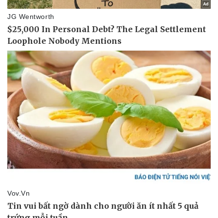
Sức khỏe
Đời sống
Dinh dưỡng - món ngon
Nhà đẹp
Cây thuốc
Blog
Sản phụ khoa
Tình yêu - Gia đình
Nhi khoa
Nam khoa