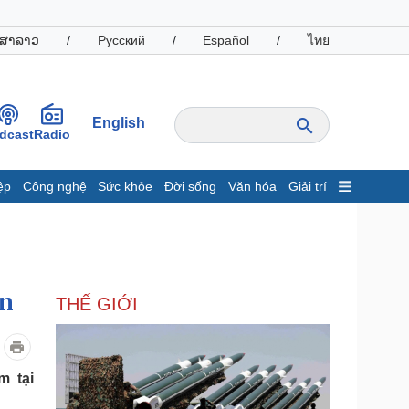
ສາລາວ
/
Русский
/
Español
/
ไทย
English
dcast
Radio
ệp
Công nghệ
Sức khỏe
Đời sống
Văn hóa
Giải trí
inh tế
Thị trường
ất động sản
Giá vàng
hởi nghiệp
Tiêu dùng
Tỷ giá
ản
THẾ GIỚI
Chứng khoán
Giá cà phê
oanh nghiệp
Công nghệ
m tại
hông tin doanh nghiệp
Sành điệu