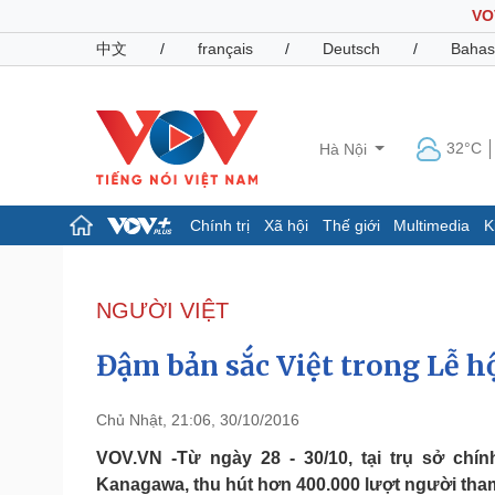
VO
中文
/
français
/
Deutsch
/
Bahas
32°C
Hà Nội
Chính trị
Xã hội
Thế giới
Multimedia
K
Chính trị
Xã hội
Đảng
Tin 24h
NGƯỜI VIỆT
Tổ chức nhân sự
Dự báo thời tiết
Quốc hội
Giáo dục
Đậm bản sắc Việt trong Lễ h
Nhận diện sự thật
Dấu ấn VOV
Việc làm
Biển đảo
Chủ Nhật, 21:06, 30/10/2016
Pháp luật
Quân sự - Quốc phòng
VOV.VN -Từ ngày 28 - 30/10, tại trụ sở chín
Kanagawa, thu hút hơn 400.000 lượt người tham
Vụ án
Vũ khí