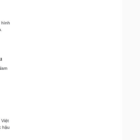
 hình
a.
u
 Nam
 Việt
c hậu