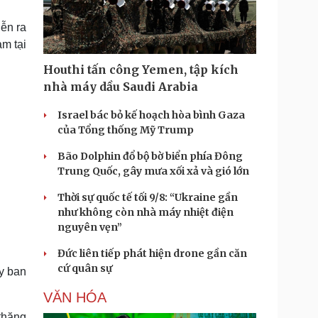
Doanh nghiệp 24h
Tin Công nghệ
Doanh nhân
Trải nghiệm
ễn ra
ì cộng đồng
Chuyển đổi số
m tại
Houthi tấn công Yemen, tập kích
u lịch
Podcast
nhà máy dầu Saudi Arabia
Tư vấn
Câu chuyện thời sự
Săn Tour
Đọc truyện đêm khuya
Israel bác bỏ kế hoạch hòa bình Gaza
heck-in
Cửa sổ tình yêu
của Tổng thống Mỹ Trump
Kể chuyện cho bé
Bão Dolphin đổ bộ bờ biển phía Đông
Hạt giống tâm hồn
Trung Quốc, gây mưa xối xả và gió lớn
Thời sự quốc tế tối 9/8: “Ukraine gần
như không còn nhà máy nhiệt điện
nguyên vẹn”
Đức liên tiếp phát hiện drone gần căn
cứ quân sự
y ban
VĂN HÓA
thăng