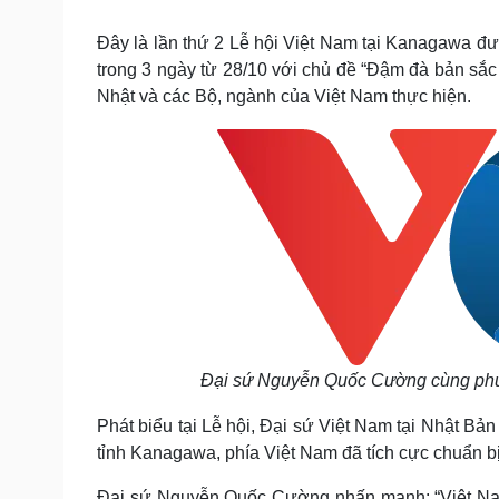
Tin nóng
Việt Nam
Tư vấn luật
Phân tích
Đây là lần thứ 2 Lễ hội Việt Nam tại Kanagawa đư
trong 3 ngày từ 28/10 với chủ đề “Đậm đà bản sắc
Nhật và các Bộ, ngành của Việt Nam thực hiện.
Sức khỏe
Đời sống
Dinh dưỡng - món ngon
Nhà đẹp
Cây thuốc
Blog
Sản phụ khoa
Tình yêu - Gia đình
Nhi khoa
Nam khoa
Làm đẹp - giảm cân
Phòng mạch online
Ăn sạch sống khỏe
Cải chính
Đại sứ Nguyễn Quốc Cường cùng phu
Phát biểu tại Lễ hội, Đại sứ Việt Nam tại Nhật B
tỉnh Kanagawa, phía Việt Nam đã tích cực chuẩn bị
Đại sứ Nguyễn Quốc Cường nhấn mạnh: “Việt Nam 