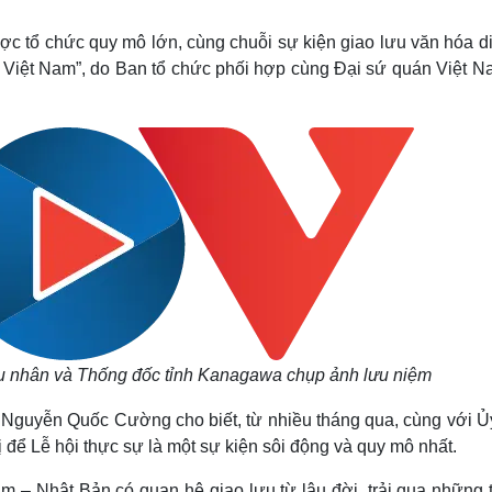
Lịch thi đấu bóng đá
Xe máy
Thế giới thể thao
Tư vấn
ợc tổ chức quy mô lớn, cùng chuỗi sự kiện giao lưu văn hóa di
eSports
V
 Việt Nam”, do Ban tổ chức phối hợp cùng Đại sứ quán Việt Na
Hậu trường
Văn hóa
Giải trí
D
Sân khấu - Điện ảnh
Nghệ sĩ
Văn học
Thời trang
Âm nhạc
Sao Việt
c
Di sản
 nhân và Thống đốc tỉnh Kanagawa chụp ảnh lưu niệm
ản Nguyễn Quốc Cường cho biết, từ nhiều tháng qua, cùng với Ủ
 để Lễ hội thực sự là một sự kiện sôi động và quy mô nhất.
– Nhật Bản có quan hệ giao lưu từ lâu đời, trải qua những 