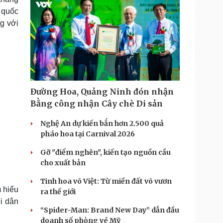
, quốc
g với
Đường Hoa, Quảng Ninh đón nhận
Bằng công nhận Cây chè Di sản
Nghệ An dự kiến bắn hơn 2.500 quả
pháo hoa tại Carnival 2026
Gỡ "điểm nghẽn", kiến tạo nguồn cầu
cho xuất bản
Tinh hoa võ Việt: Từ miền đất võ vươn
 hiểu
ra thế giới
i dân
“Spider-Man: Brand New Day” dẫn đầu
doanh số phòng vé Mỹ