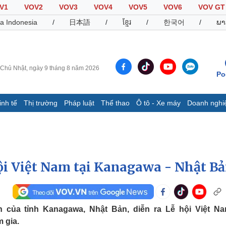
V1
VOV2
VOV3
VOV4
VOV5
VOV6
VOV GT
a Indonesia
/
日本語
/
ខ្មែរ
/
한국어
/
ພາ
Chủ Nhật, ngày 9 tháng 8 năm 2026
Po
inh tế
Thị trường
Pháp luật
Thể thao
Ô tô - Xe máy
Doanh nghi
Thế giới
Multimedia
K
Quan sát
Video
B
Cuộc sống đó đây
Ảnh
K
Hồ sơ
E-Magazine
ội Việt Nam tại Kanagawa - Nhật B
Infographic
Thể thao
Ô tô - Xe máy
D
h của tỉnh Kanagawa, Nhật Bản, diễn ra Lễ hội Việt Na
 gia.
Bóng đá
Ô tô
T