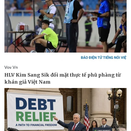
Doanh nghiệp
Công nghệ
Thông tin doanh nghiệp
Sành điệu
Doanh nghiệp 24h
Tin Công nghệ
Doanh nhân
Trải nghiệm
Vì cộng đồng
Chuyển đổi số