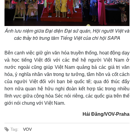
Ảnh lưu niệm giữa Đại diện Đại sứ quán, Hội người Việt và
các thầy trò trung tâm Tiếng Việt của chi hội SAPA
Pháp luật
Quân sự - Quốc phòng
Vụ án
Vũ khí
Bên cạnh việc giữ gìn văn hóa truyền thống, hoạt động dạy
Tin nóng
Việt Nam
và học tiếng Việt đối với các thế hệ người Việt Nam ở
Tư vấn luật
Phân tích
nước ngoài cũng giúp Việt Nam quảng bá các giá trị văn
hóa, ý nghĩa nhân văn trong tư tưởng, tâm hồn và cốt cách
của người Việt đối với bạn bè quốc tế; qua đó thúc đẩy
hơn nữa quan hệ hữu nghị đoàn kết hợp tác trong nhiều
lĩnh vực giữa cộng hòa Séc nói riêng, các quốc gia trên thế
giới nói chung với Việt Nam.
Hải Đăng/VOV-Praha
Tag:
VOV