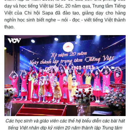
dạy và học tiếng Việt tại Séc. 20 năm qua, Trung tâm Tiếng
Việt của Chi hội Sapa đã đào tạo, giảng dạy cho hàng
Thế giới
Multimedia
nghìn học sinh biết nghe – nói - đọc - viết tiếng Việt thành
Quan sát
Video
thạo.
Cuộc sống đó đây
Ảnh
Hồ sơ
E-Magazine
Infographic
Các học sinh và giáo viên các thế hệ biểu diễn các bài hát
tiếng Việt nhân dịp kỷ niệm 20 năm thành lập Trung tâm