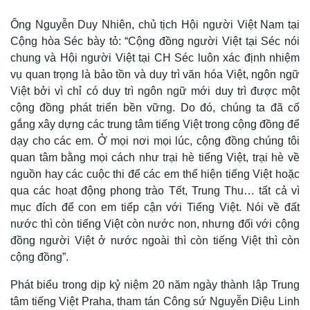
Ông Nguyễn Duy Nhiên, chủ tịch Hội người Việt Nam tại
Cộng hòa Séc bày tỏ: “Cộng đồng người Việt tại Séc nói
chung và Hội người Việt tại CH Séc luôn xác định nhiệm
vụ quan trọng là bảo tồn và duy trì văn hóa Việt, ngôn ngữ
Việt bởi vì chỉ có duy trì ngôn ngữ mới duy trì được một
cộng đồng phát triển bền vững. Do đó, chúng ta đã cố
gắng xây dựng các trung tâm tiếng Việt trong cộng đồng để
dạy cho các em. Ở mọi nơi mọi lúc, cộng đồng chúng tôi
quan tâm bằng mọi cách như trại hè tiếng Việt, trại hè về
nguồn hay các cuộc thi để các em thể hiện tiếng Việt hoặc
qua các hoạt động phong trào Tết, Trung Thu… tất cả vì
mục đích để con em tiếp cận với Tiếng Việt. Nói về đất
nước thì còn tiếng Việt còn nước non, nhưng đối với cộng
đồng người Việt ở nước ngoài thì còn tiếng Việt thì còn
cộng đồng”.
Phát biểu trong dịp kỷ niệm 20 năm ngày thành lập Trung
tâm tiếng Việt Praha, tham tán Công sứ Nguyễn Diệu Linh