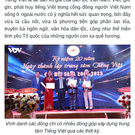
gìn, phát huy tiếng Việt trong cộng đồng người Việt Nam
sống ở ngoài nước có ý nghĩa hết sức quan trọng, bởi đây
vừa là cầu nối, vừa là phương tiện góp phần lan tỏa,
truyền bá ngôn ngữ, văn hóa dân tộc, cũng như thể hiện
tình yêu Tổ quốc của những người con xa quê hương.
Kinh tế
Thị trường
Bất động sản
Giá vàng
Khởi nghiệp
Tiêu dùng
Tỷ giá
Chứng khoán
Vinh danh các đồng chí có nhiều đóng góp xây dựng trung
Giá cà phê
tâm Tiếng Việt qua các thời kỳ.