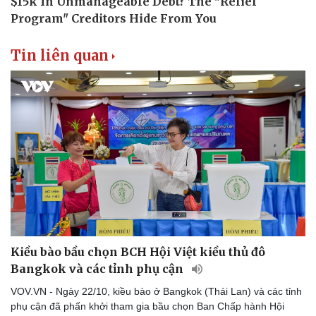
Sức khỏe
Đời sống
Dinh dưỡng - món ngon
Nhà đẹp
Tin liên quan
Cây thuốc
Blog
Sản phụ khoa
Tình yêu - Gia đình
Nhi khoa
Nam khoa
Làm đẹp - giảm cân
Phòng mạch online
Ăn sạch sống khỏe
Kiều bào bầu chọn BCH Hội Việt kiều thủ đô
Bangkok và các tỉnh phụ cận
VOV.VN - Ngày 22/10, kiều bào ở Bangkok (Thái Lan) và các tỉnh
phụ cận đã phấn khởi tham gia bầu chọn Ban Chấp hành Hội