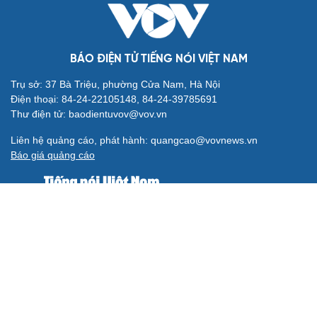
BÁO ĐIỆN TỬ TIẾNG NÓI VIỆT NAM
Trụ sở: 37 Bà Triệu, phường Cửa Nam, Hà Nội
Điện thoại: 84-24-22105148, 84-24-39785691
Thư điện tử: baodientuvov@vov.vn
Liên hệ quảng cáo, phát hành: quangcao@vovnews.vn
Báo giá quảng cáo
Báo in
xuất bản thứ Năm hàng tuần
Tổng Biên tập: NGÔ THIỆU PHONG
Phó Tổng Biên tập: Phạm Công Hân, Đặng Thị Khanh, Giang
Trung Sơn, Nguyễn Tuyết Yến
Cơ quan chủ quản: ĐÀI TIẾNG NÓI VIỆT NAM