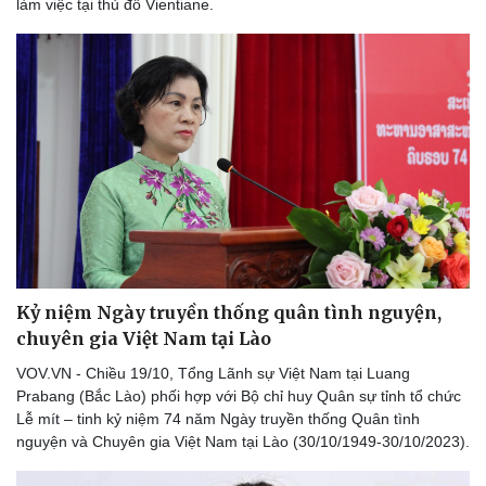
làm việc tại thủ đô Vientiane.
Kỷ niệm Ngày truyền thống quân tình nguyện,
chuyên gia Việt Nam tại Lào
VOV.VN - Chiều 19/10, Tổng Lãnh sự Việt Nam tại Luang
Prabang (Bắc Lào) phối hợp với Bộ chỉ huy Quân sự tỉnh tổ chức
Lễ mít – tinh kỷ niệm 74 năm Ngày truyền thống Quân tình
Văn hóa
Giải trí
nguyện và Chuyên gia Việt Nam tại Lào (30/10/1949-30/10/2023).
Sân khấu - Điện ảnh
Nghệ sĩ
Văn học
Thời trang