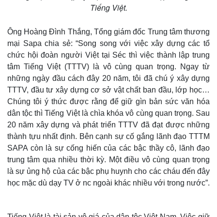
Tiếng Việt.
Ông Hoàng Đình Thắng, Tổng giám đốc Trung tâm thương
mại Sapa chia sẻ: “Song song với việc xây dựng các tổ
chức hội đoàn người Việt tại Séc thì việc thành lập trung
tâm Tiếng Việt (TTTV) là vô cùng quan trọng. Ngay từ
những ngày đầu cách đây 20 năm, tôi đã chú ý xây dựng
TTTV, đầu tư xây dựng cơ sở vật chất ban đầu, lớp học…
Chúng tôi ý thức được rằng để giữ gìn bản sức văn hóa
dân tộc thì Tiếng Việt là chìa khóa vô cùng quan trọng. Sau
20 năm xây dựng và phát triển TTTV đã đạt được những
thành tựu nhất định. Bên cạnh sự cố gắng lãnh đạo TTTM
SAPA còn là sự cống hiến của các bậc thầy cô, lãnh đạo
trung tâm qua nhiều thời kỳ. Một điều vô cùng quan trọng
là sự ủng hộ của các bậc phụ huynh cho các cháu đến đây
học mặc dù dạy TV ở nc ngoài khác nhiều với trong nước”.
Tiếng Việt là tài sản vô giá của dân tộc Việt Nam. Việc giữ