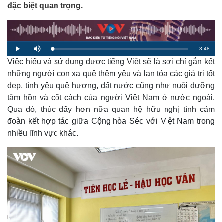
đặc biệt quan trọng.
R
-
3:48
L
P
M
o
l
u
a
Việc hiểu và sử dụng được tiếng Việt sẽ là sợi chỉ gắn kết
a
t
e
d
y
e
e
những người con xa quê thêm yêu và lan tỏa các giá trị tốt
d
m
:
đẹp, tình yêu quê hương, đất nước cũng như nuôi dưỡng
1
.
a
4
tâm hồn và cốt cách của người Việt Nam ở nước ngoài.
3
%
Qua đó, thúc đẩy hơn nữa quan hệ hữu nghị tình cảm
i
đoàn kết hợp tác giữa Cộng hòa Séc với Việt Nam trong
n
nhiều lĩnh vực khác.
i
n
g
T
i
m