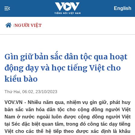
English
NGƯỜI VIỆT
/
Gìn giữ bản sắc dân tộc qua hoạt
Chính trị
Xã hội
Đảng
Tin 24h
động dạy và học tiếng Việt cho
Tổ chức nhân sự
Dự báo thời tiết
kiều bào
Quốc hội
Giáo dục
Nhận diện sự thật
Dấu ấn VOV
Việc làm
Thứ Hai, 06:02, 23/10/2023
Biển đảo
VOV.VN - Nhiều năm qua, nhiệm vụ gìn giữ, phát huy
bản sắc văn hóa dân tộc cho cộng đồng người Việt
Nam ở nước ngoài luôn được cộng đồng người Việt
tại Séc đặc biệt quan tâm, trong đó công tác dạy tiếng
Việt cho các thế hệ tiếp theo được xác định là khâu