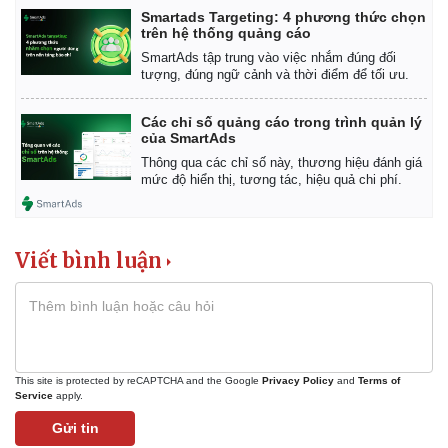
Smartads Targeting: 4 phương thức chọn
trên hệ thống quảng cáo
SmartAds tập trung vào việc nhắm đúng đối
tượng, đúng ngữ cảnh và thời điểm để tối ưu.
Các chỉ số quảng cáo trong trình quản lý
của SmartAds
Thông qua các chỉ số này, thương hiệu đánh giá
mức độ hiển thị, tương tác, hiệu quả chi phí.
Viết bình luận
This site is protected by reCAPTCHA and the Google
Privacy Policy
and
Terms of
Thể thao
Ô tô - Xe máy
Service
apply.
Bóng đá
Ô tô
Gửi tin
Lịch thi đấu bóng đá
Xe máy