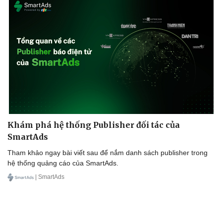
Du lịch
Podcast
Tư vấn
Câu chuyện thời sự
Săn Tour
Đọc truyện đêm khuya
Khám phá hệ thống Publisher đối tác của
check-in
Cửa sổ tình yêu
SmartAds
Kể chuyện cho bé
Tham khảo ngay bài viết sau để nắm danh sách publisher trong
Hạt giống tâm hồn
hệ thống quảng cáo của SmartAds.
| SmartAds