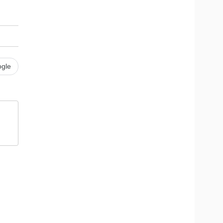
Doanh nghiệp 24h
Tin Công nghệ
Doanh nhân
Trải nghiệm
ì cộng đồng
Chuyển đổi số
u lịch
Podcast
gle
Tư vấn
Câu chuyện thời sự
Săn Tour
Đọc truyện đêm khuya
heck-in
Cửa sổ tình yêu
Kể chuyện cho bé
Hạt giống tâm hồn