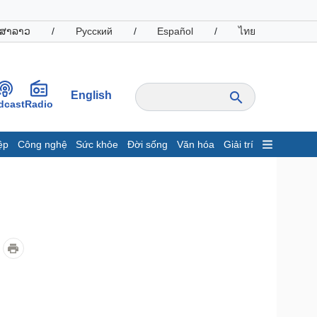
ສາລາວ
/
Русский
/
Español
/
ไทย
English
dcast
Radio
ệp
Công nghệ
Sức khỏe
Đời sống
Văn hóa
Giải trí
inh tế
Thị trường
ất động sản
Giá vàng
hởi nghiệp
Tiêu dùng
Tỷ giá
Chứng khoán
Giá cà phê
oanh nghiệp
Công nghệ
hông tin doanh nghiệp
Sành điệu