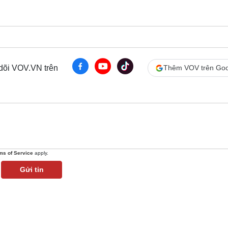
Lịch thi đấu bóng đá
Xe máy
Thế giới thể thao
Tư vấn
eSports
V
Hậu trường
Văn hóa
Giải trí
D
 dõi VOV.VN trên
Thêm VOV trên Goo
Sân khấu - Điện ảnh
Nghệ sĩ
Văn học
Thời trang
Âm nhạc
Sao Việt
c
Di sản
ms of Service
apply.
Gửi tin