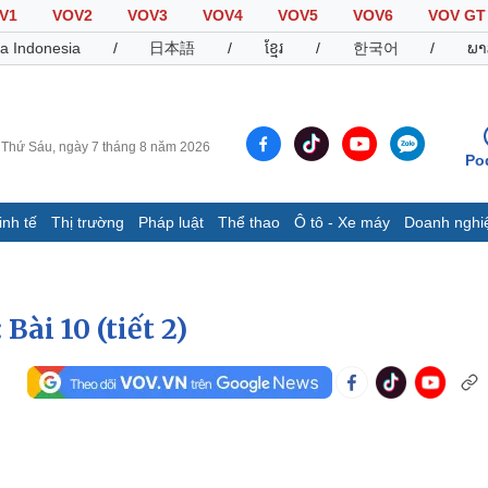
V1
VOV2
VOV3
VOV4
VOV5
VOV6
VOV GT
a Indonesia
/
日本語
/
ខ្មែរ
/
한국어
/
ພາ
Thứ Sáu, ngày 7 tháng 8 năm 2026
Po
inh tế
Thị trường
Pháp luật
Thể thao
Ô tô - Xe máy
Doanh nghi
Thế giới
Multimedia
K
Quan sát
Video
B
Cuộc sống đó đây
Ảnh
K
Bài 10 (tiết 2)
Hồ sơ
E-Magazine
Infographic
Thể thao
Ô tô - Xe máy
D
Bóng đá
Ô tô
T