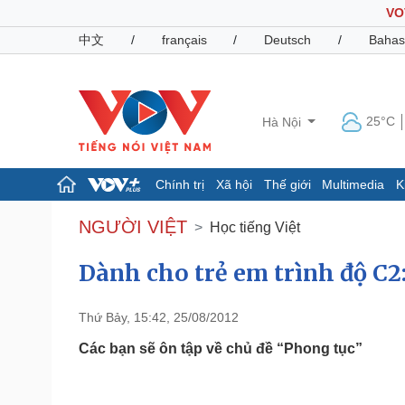
VO
中文
/
français
/
Deutsch
/
Bahas
25°C
Hà Nội
Chính trị
Xã hội
Thế giới
Multimedia
K
Chính trị
Xã hội
NGƯỜI VIỆT
Học tiếng Việt
Đảng
Tin 24h
Tổ chức nhân sự
Dự báo thời tiết
Dành cho trẻ em trình độ C2: 
Quốc hội
Giáo dục
Nhận diện sự thật
Dấu ấn VOV
Thứ Bảy, 15:42, 25/08/2012
Việc làm
Biển đảo
Các bạn sẽ ôn tập về chủ đề “Phong tục”
Pháp luật
Quân sự - Quốc phòng
Vụ án
Vũ khí