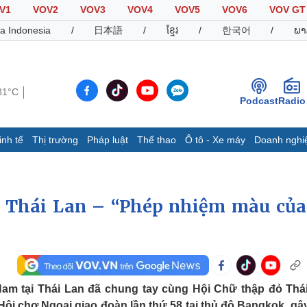
V1
VOV2
VOV3
VOV4
VOV5
VOV6
VOV GT
a Indonesia
/
日本語
/
ខ្មែរ
/
한국어
/
ພາ
31°C
Podcast
Radio
inh tế
Thị trường
Pháp luật
Thể thao
Ô tô - Xe máy
Doanh nghi
Thế giới
Multimedia
K
Quan sát
Video
B
i Thái Lan – “Phép nhiệm màu của
Cuộc sống đó đây
Ảnh
K
Hồ sơ
E-Magazine
Infographic
Thể thao
Ô tô - Xe máy
D
 Nam tại Thái Lan đã chung tay cùng Hội Chữ thập đỏ Thá
Bóng đá
Ô tô
T
Hội chợ Ngoại giao đoàn lần thứ 58 tại thủ đô Bangkok, gâ