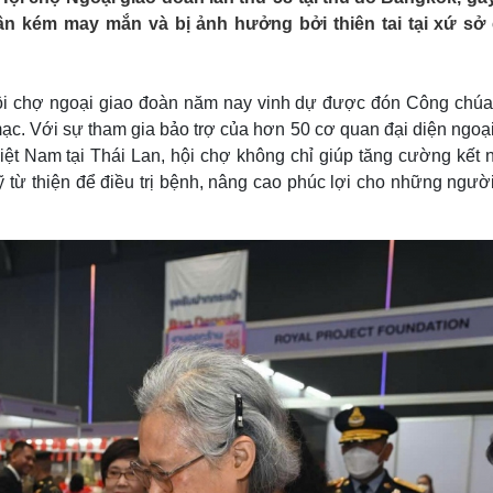
Lịch thi đấu bóng đá
Xe máy
n kém may mắn và bị ảnh hưởng bởi thiên tai tại xứ sở
Thế giới thể thao
Tư vấn
eSports
V
Hậu trường
ội chợ ngoại giao đoàn năm nay vinh dự được đón Công chúa
Văn hóa
Giải trí
D
ạc. Với sự tham gia bảo trợ của hơn 50 cơ quan đại diện ngoại
Sân khấu - Điện ảnh
Nghệ sĩ
iệt Nam tại Thái Lan, hội chợ không chỉ giúp tăng cường kết n
Văn học
Thời trang
 từ thiện để điều trị bệnh, nâng cao phúc lợi cho những ngườ
Âm nhạc
Sao Việt
c
Di sản