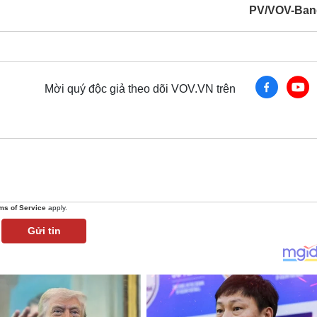
PV/VOV-Ban
Mời quý độc giả theo dõi VOV.VN trên
ms of Service
apply.
Gửi tin