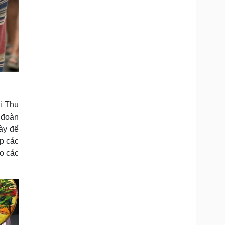
ị Thu
 đoàn
này để
p các
ho các