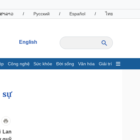
ສາລາວ
/
Русский
/
Español
/
ไทย
English
ệp
Công nghệ
Sức khỏe
Đời sống
Văn hóa
Giải trí
inh tế
Thị trường
ất động sản
Giá vàng
 sự
hởi nghiệp
Tiêu dùng
Tỷ giá
Chứng khoán
Giá cà phê
oanh nghiệp
Công nghệ
i Lan
hông tin doanh nghiệp
Sành điệu
y quỹ