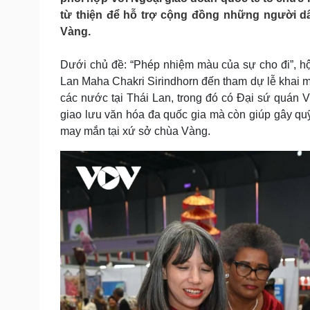
Tin nóng
Việt Nam
từ thiện để hỗ trợ cộng đồng những người dâ
Tư vấn luật
Phân tích
Vàng.
Dưới chủ đề: “Phép nhiệm màu của sự cho đi”, h
Sức khỏe
Đời sống
Lan Maha Chakri Sirindhorn đến tham dự lễ khai m
Dinh dưỡng - món ngon
Nhà đẹp
các nước tại Thái Lan, trong đó có Đại sứ quán V
Cây thuốc
Blog
giao lưu văn hóa đa quốc gia mà còn giúp gây quỹ
Sản phụ khoa
Tình yêu - Gia đình
may mắn tại xứ sở chùa Vàng.
Nhi khoa
Nam khoa
Làm đẹp - giảm cân
Phòng mạch online
Ăn sạch sống khỏe
Cải chính