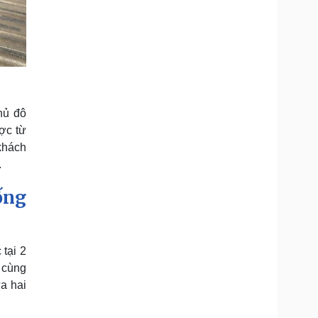
hủ đô
ợc từ
khách
.
ống
tại 2
 cùng
a hai