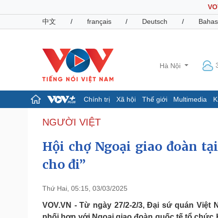
VO
中文
/
français
/
Deutsch
/
Bahas
Hà Nội
Chính trị
Xã hội
Thế giới
Multimedia
K
Chính trị
Xã hội
NGƯỜI VIỆT
Đảng
Tin 24h
Hội chợ Ngoại giao đoàn tạ
Tổ chức nhân sự
Dự báo thời tiết
Quốc hội
Giáo dục
cho đi”
Nhận diện sự thật
Dấu ấn VOV
Việc làm
Biển đảo
Thứ Hai, 05:15, 03/03/2025
Pháp luật
Quân sự - Quốc phòng
VOV.VN - Từ ngày 27/2-2/3, Đại sứ quán Việt
Vụ án
Vũ khí
phối hợp với Ngoại giao đoàn quốc tế tổ chức 