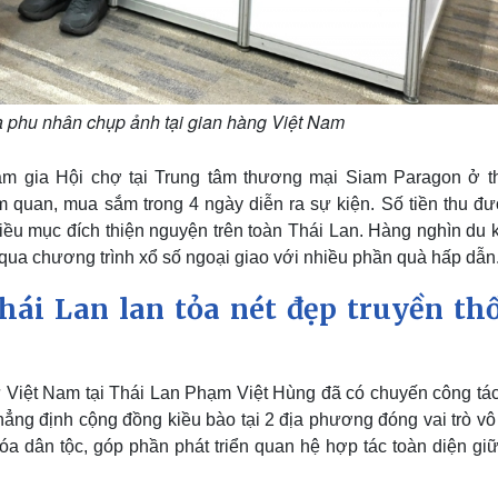
 phu nhân chụp ảnh tại gian hàng Việt Nam
am gia Hội chợ tại Trung tâm thương mại Siam Paragon ở t
m quan, mua sắm trong 4 ngày diễn ra sự kiện. Số tiền thu đư
ều mục đích thiện nguyện trên toàn Thái Lan. Hàng nghìn du 
 qua chương trình xổ số ngoại giao với nhiều phần quà hấp dẫn
ái Lan lan tỏa nét đẹp truyền th
 Việt Nam tại Thái Lan Phạm Việt Hùng đã có chuyến công tác 
ẳng định cộng đồng kiều bào tại 2 địa phương đóng vai trò vô
a dân tộc, góp phần phát triển quan hệ hợp tác toàn diện giữ