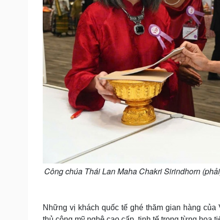
Công chúa Thái Lan Maha Chakri Sirindhorn (phải)
Những vị khách quốc tế ghé thăm gian hàng của 
thủ công mỹ nghệ cao cấp, tinh tế trong từng họa 