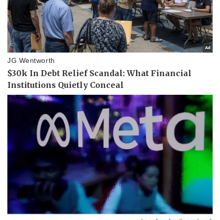
Doanh nghiệp
Công nghệ
Thông tin doanh nghiệp
Sành điệu
Doanh nghiệp 24h
Tin Công nghệ
Doanh nhân
Trải nghiệm
Vì cộng đồng
Chuyển đổi số