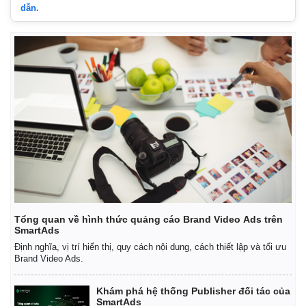
dẫn.
Kinh tế
Thị trường
Bất động sản
Giá vàng
Khởi nghiệp
Tiêu dùng
Tỷ giá
Chứng khoán
Giá cà phê
Tổng quan về hình thức quảng cáo Brand Video Ads trên
SmartAds
Định nghĩa, vị trí hiển thị, quy cách nội dung, cách thiết lập và tối ưu
Brand Video Ads.
Khám phá hệ thống Publisher đối tác của
SmartAds