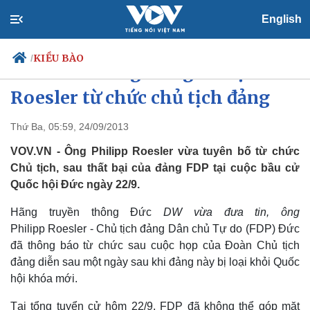
English
KIỀU BÀO
/
Phó Thủ tướng Đức gốc Việt
Roesler từ chức chủ tịch đảng
Thứ Ba, 05:59, 24/09/2013
Chính trị
Xã hội
Đảng
Tin 24h
VOV.VN - Ông Philipp Roesler vừa tuyên bố từ chức
Tổ chức nhân sự
Dự báo thời tiết
Chủ tịch, sau thất bại của đảng FDP tại cuộc bầu cử
Quốc hội
Giáo dục
Quốc hội Đức ngày 22/9.
Nhận diện sự thật
Dấu ấn VOV
Việc làm
Hãng truyền thông Đức
DW vừa đưa tin, ông
Biển đảo
Philipp Roesler - Chủ tịch đảng Dân chủ Tự do (FDP) Đức
đã thông báo từ chức sau cuộc họp của Đoàn Chủ tịch
đảng diễn sau một ngày sau khi đảng này bị loại khỏi Quốc
hội khóa mới.
Tại tổng tuyển cử hôm 22/9, FDP đã không thể góp mặt