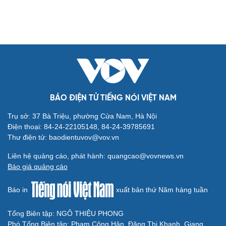
Các chỉ số quảng cáo trong trình quản lý của
SmartAds
Thông qua các chỉ số này, thương hiệu đánh giá mức độ hiển thị,
tương tác, hiệu quả chi phí.
| SmartAds
BÁO ĐIỆN TỬ TIẾNG NÓI VIỆT NAM