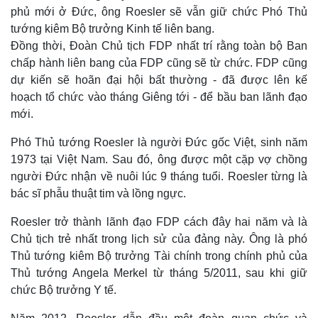
phủ mới ở Đức, ông Roesler sẽ vẫn giữ chức Phó Thủ
tướng kiêm Bộ trưởng Kinh tế liên bang.
Đồng thời, Đoàn Chủ tịch FDP nhất trí rằng toàn bộ Ban
chấp hành liên bang của FDP cũng sẽ từ chức. FDP cũng
dự kiến sẽ hoãn đại hội bất thường - đã được lên kế
Thế giới
Multimedia
hoạch tổ chức vào tháng Giêng tới - để bầu ban lãnh đạo
Quan sát
Video
mới.
Cuộc sống đó đây
Ảnh
Phó Thủ tướng Roesler là người Đức gốc Việt, sinh năm
Hồ sơ
E-Magazine
Infographic
1973 tại Việt Nam. Sau đó, ông được một cặp vợ chồng
người Đức nhận về nuôi lúc 9 tháng tuổi. Roesler từng là
bác sĩ phẫu thuật tim và lồng ngực.
Roesler trở thành lãnh đạo FDP cách đây hai năm và là
Chủ tịch trẻ nhất trong lịch sử của đảng này. Ông là phó
Thủ tướng kiêm Bộ trưởng Tài chính trong chính phủ của
Thủ tướng Angela Merkel từ tháng 5/2011, sau khi giữ
chức Bộ trưởng Y tế.