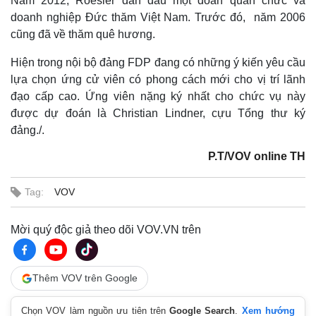
Năm 2012, Roesler dẫn đầu một đoàn quan chức và
doanh nghiệp Đức thăm Việt Nam. Trước đó, năm 2006
cũng đã về thăm quê hương.
Hiện trong nội bộ đảng FDP đang có những ý kiến yêu cầu
lựa chọn ứng cử viên có phong cách mới cho vị trí lãnh
đạo cấp cao. Ứng viên nặng ký nhất cho chức vụ này
được dự đoán là Christian Lindner, cựu Tổng thư ký
đảng./.
P.T/VOV online TH
Tag:
VOV
Mời quý độc giả theo dõi VOV.VN trên
Thêm VOV trên Google
Chọn VOV làm nguồn ưu tiên trên
Google Search
.
Xem hướng