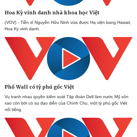
Du lịch
Podcast
Tư vấn
Câu chuyện thời sự
Hoa Kỳ vinh danh nhà khoa học Việt
Săn Tour
Đọc truyện đêm khuya
check-in
Cửa sổ tình yêu
(VOV) - Tiễn sĩ Nguyễn Hữu Ninh vừa được Hạ viện bang Hawaii,
Kể chuyện cho bé
Hoa Kỳ vinh danh.
Hạt giống tâm hồn
Phố Wall có tỷ phú gốc Việt
Vụ tranh nhau quyền kiểm soát Tập đoàn Dell làm nước Mỹ xôn
xao còn bởi có sự đạo diễn của Chính Chu, một tỷ phú gốc Việt
nổi tiếng.