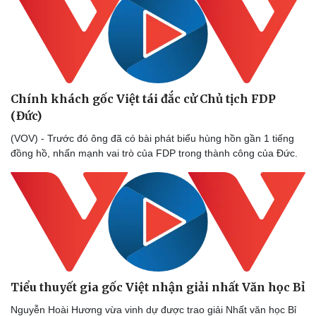
Văn hóa
Giải trí
Sân khấu - Điện ảnh
Nghệ sĩ
Chính khách gốc Việt tái đắc cử Chủ tịch FDP
Văn học
Thời trang
(Đức)
Âm nhạc
Sao Việt
Di sản
(VOV) - Trước đó ông đã có bài phát biểu hùng hồn gần 1 tiếng
đồng hồ, nhấn mạnh vai trò của FDP trong thành công của Đức.
Tiểu thuyết gia gốc Việt nhận giải nhất Văn học Bỉ
Nguyễn Hoài Hương vừa vinh dự được trao giải Nhất văn học Bỉ