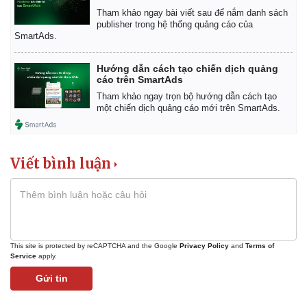
Tham khảo ngay bài viết sau để nắm danh sách
publisher trong hệ thống quảng cáo của
SmartAds.
Hướng dẫn cách tạo chiến dịch quảng
cáo trên SmartAds
Tham khảo ngay trọn bộ hướng dẫn cách tạo
một chiến dịch quảng cáo mới trên SmartAds.
Viết bình luận
This site is protected by reCAPTCHA and the Google
Privacy Policy
and
Terms of
Service
apply.
Gửi tin
Pháp luật
Quân sự - Quốc phòng
Vụ án
Vũ khí