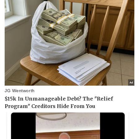
Thể thao
Ô tô - Xe máy
Bóng đá
Ô tô
Lịch thi đấu bóng đá
Xe máy
Thế giới thể thao
Tư vấn
eSports
Hậu trường