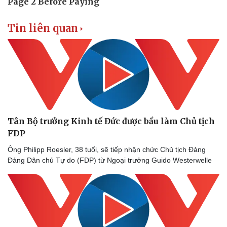
Tin liên quan
Sức khỏe
Đời sống
Dinh dưỡng - món ngon
Nhà đẹp
Cây thuốc
Blog
Sản phụ khoa
Tình yêu - Gia đình
Nhi khoa
Nam khoa
Tân Bộ trưởng Kinh tế Đức được bầu làm Chủ tịch
Làm đẹp - giảm cân
FDP
Phòng mạch online
Ăn sạch sống khỏe
Ông Philipp Roesler, 38 tuổi, sẽ tiếp nhận chức Chủ tịch Đảng
Đảng Dân chủ Tự do (FDP) từ Ngoại trưởng Guido Westerwelle