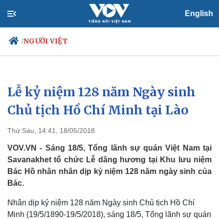
English
NGƯỜI VIỆT
/
Lễ kỷ niệm 128 năm Ngày sinh
Chính trị
Xã hội
Đảng
Tin 24h
Chủ tịch Hồ Chí Minh tại Lào
Tổ chức nhân sự
Dự báo thời tiết
Quốc hội
Giáo dục
Thứ Sáu, 14:41, 18/05/2018
Nhận diện sự thật
Dấu ấn VOV
Việc làm
VOV.VN - Sáng 18/5, Tổng lãnh sự quán Việt Nam tại
Biển đảo
Savanakhet tổ chức Lễ dâng hương tại Khu lưu niệm
Bác Hồ nhân nhân dịp kỷ niệm 128 năm ngày sinh của
Bác.
Nhân dịp kỷ niệm 128 năm Ngày sinh Chủ tịch Hồ Chí
Minh (19/5/1890-19/5/2018), sáng 18/5, Tổng lãnh sự quán