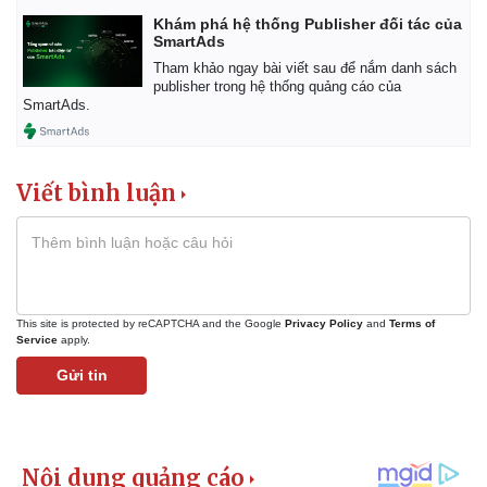
Khám phá hệ thống Publisher đối tác của
SmartAds
Tham khảo ngay bài viết sau để nắm danh sách
publisher trong hệ thống quảng cáo của
SmartAds.
Viết bình luận
This site is protected by reCAPTCHA and the Google
Privacy Policy
and
Terms of
Service
apply.
Gửi tin
Pháp luật
Quân sự - Quốc phòng
Vụ án
Vũ khí
Tin nóng
Việt Nam
Tư vấn luật
Phân tích