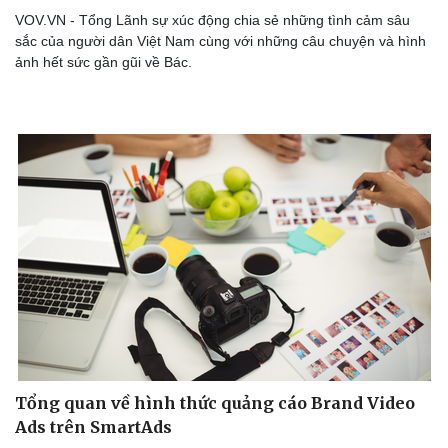
VOV.VN - Tổng Lãnh sự xúc động chia sẻ những tình cảm sâu
sắc của người dân Việt Nam cùng với những câu chuyện và hình
ảnh hết sức gần gũi về Bác.
Văn hóa
Giải trí
Sân khấu - Điện ảnh
Nghệ sĩ
Văn học
Thời trang
Âm nhạc
Sao Việt
Di sản
Tổng quan về hình thức quảng cáo Brand Video
Ads trên SmartAds