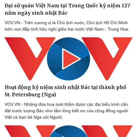
Đại sứ quán Việt Nam tại Trung Quốc kỷ niệm 127
Dinh dưỡng - món ngon
Nhà đẹp
Cây thuốc
Blog
năm ngày sinh nhật Bác
Sản phụ khoa
Tình yêu - Gia đình
VOV.VN - Trên cương vị là Chủ tịch nước, Chủ tịch Hồ Chí Minh
Nhi khoa
luôn vun đắp tình hữu nghị giữa hai nước Việt Nam - Trung Hoa.
Nam khoa
Làm đẹp - giảm cân
Phòng mạch online
Ăn sạch sống khỏe
Hoạt động kỷ niệm sinh nhật Bác tại thành phố
St. Petersburg (Nga)
VOV.VN - Những đóa hoa tươi thắm được các đại biểu kính cẩn
đặt trước tượng Bác như tấm lòng biết ơn của cộng đồng người
Việt và bạn bè Nga với Người.