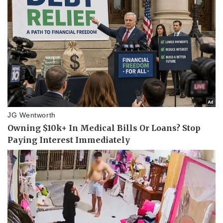
Thể thao
Ô tô - Xe máy
Bóng đá
Ô tô
Lịch thi đấu bóng đá
Xe máy
Thế giới thể thao
Tư vấn
eSports