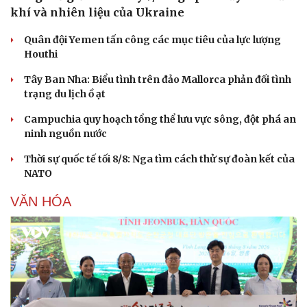
khí và nhiên liệu của Ukraine
Quân đội Yemen tấn công các mục tiêu của lực lượng
Houthi
Tây Ban Nha: Biểu tình trên đảo Mallorca phản đối tình
trạng du lịch ồ ạt
Du lịch
Podcast
Tư vấn
Câu chuyện thời sự
Campuchia quy hoạch tổng thể lưu vực sông, đột phá an
Săn Tour
Đọc truyện đêm khuya
ninh nguồn nước
check-in
Cửa sổ tình yêu
Kể chuyện cho bé
Thời sự quốc tế tối 8/8: Nga tìm cách thử sự đoàn kết của
Hạt giống tâm hồn
NATO
VĂN HÓA