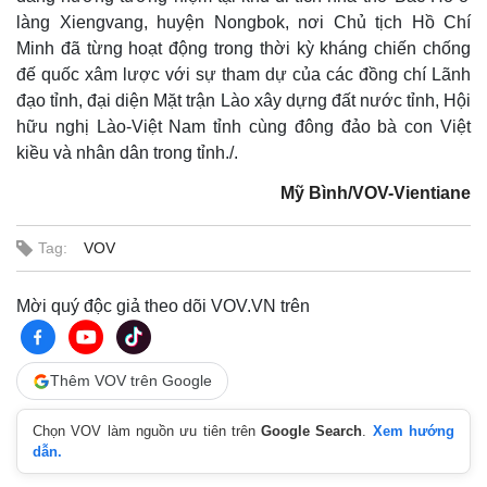
làng Xiengvang, huyện Nongbok, nơi Chủ tịch Hồ Chí
Minh đã từng hoạt động trong thời kỳ kháng chiến chống
đế quốc xâm lược với sự tham dự của các đồng chí Lãnh
đạo tỉnh, đại diện Mặt trận Lào xây dựng đất nước tỉnh, Hội
hữu nghị Lào-Việt Nam tỉnh cùng đông đảo bà con Việt
kiều và nhân dân trong tỉnh./.
Mỹ Bình/VOV-Vientiane
Tag:
VOV
Mời quý độc giả theo dõi VOV.VN trên
Kinh tế
Thị trường
Bất động sản
Giá vàng
Khởi nghiệp
Tiêu dùng
Thêm VOV trên Google
Tỷ giá
Chứng khoán
Chọn VOV làm nguồn ưu tiên trên
Google Search
.
Xem hướng
Giá cà phê
dẫn.