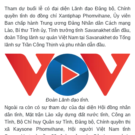
Tham dự buổi lễ có đại diện Lãnh đạo Đảng bộ, Chính
quyền tỉnh do đồng chí Xantiphap Phomvihane, Ủy viên
Ban chấp hành Trung ương Đảng Nhân dân Cách mạng
Lào, Bí thư Tỉnh ủy, Tỉnh trưởng tỉnh Savanakhet dẫn đầu,
đoàn Tổng lãnh sự quán Việt Nam tại Savanakhet do Tổng
lãnh sự Trần Công Thịnh và phu nhân dẫn đầu.
Thế giới
Multimedia
Quan sát
Video
Cuộc sống đó đây
Ảnh
Hồ sơ
E-Magazine
Đoàn Lãnh đạo tỉnh.
Infographic
Ngoài ra còn có sự tham dự của đại diện Hội đồng nhân
dân tỉnh, Mặt trận Lào xây dựng đất nước tỉnh, Công an
Tỉnh, Bộ Chỉ huy Quân sự Tỉnh, Đảng bộ, Chính quyền thị
xã Kaysone Phomvihane, Hội người Việt Nam tỉnh