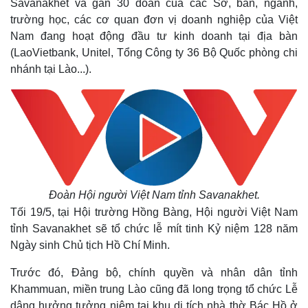
Savanakhet và gần 30 đoàn của các Sở, ban, ngành,
trường học, các cơ quan đơn vị doanh nghiệp của Việt
Nam đang hoạt động đầu tư kinh doanh tại địa bàn
(LaoVietbank, Unitel, Tổng Công ty 36 Bộ Quốc phòng chi
nhánh tại Lào...).
Đoàn Hội người Việt Nam tỉnh Savanakhet.
Tối 19/5, tại Hội trường Hồng Bàng, Hội người Việt Nam
tỉnh Savanakhet sẽ tổ chức lễ mít tinh Kỷ niệm 128 năm
Ngày sinh Chủ tịch Hồ Chí Minh.
Trước đó, Đảng bộ, chính quyền và nhân dân tỉnh
Khammuan, miền trung Lào cũng đã long trọng tổ chức Lễ
dâng hưởng tưởng niệm tại khu di tích nhà thờ Bác Hồ ở