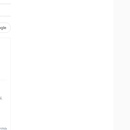
gle
í.