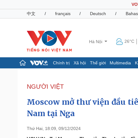
VO
中文
/
français
/
Deutsch
/
Bahas
26°C
Hà Nội
Chính trị
Xã hội
Thế giới
Multimedia
K
Chính trị
Xã hội
Đảng
Tin 24h
NGƯỜI VIỆT
Tổ chức nhân sự
Dự báo thời tiết
Quốc hội
Giáo dục
Moscow mở thư viện đầu tiê
Nhận diện sự thật
Dấu ấn VOV
Việc làm
Nam tại Nga
Biển đảo
Pháp luật
Quân sự - Quốc phòng
Thứ Hai, 18:09, 09/12/2024
Vụ án
Vũ khí