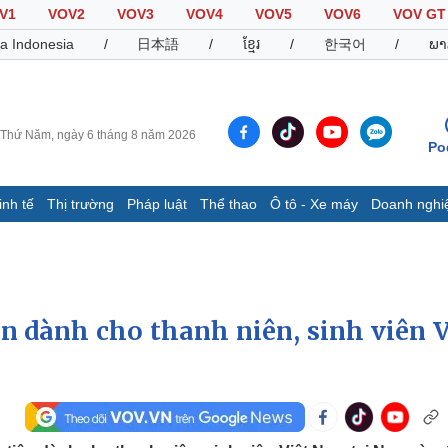
V1
VOV2
VOV3
VOV4
VOV5
VOV6
VOV GT
a Indonesia
/
日本語
/
ខ្មែរ
/
한국어
/
ພາ
Thứ Năm, ngày 6 tháng 8 năm 2026
Po
inh tế
Thị trường
Pháp luật
Thể thao
Ô tô - Xe máy
Doanh nghi
Thế giới
Multimedia
K
Quan sát
Video
B
Cuộc sống đó đây
Ảnh
K
Hồ sơ
E-Magazine
n dành cho thanh niên, sinh viên V
Infographic
Thể thao
Ô tô - Xe máy
D
Bóng đá
Ô tô
T