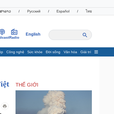
ສາລາວ
/
Русский
/
Español
/
ไทย
English
dcast
Radio
ệp
Công nghệ
Sức khỏe
Đời sống
Văn hóa
Giải trí
inh tế
Thị trường
ất động sản
Giá vàng
hởi nghiệp
Tiêu dùng
Tỷ giá
iệt
THẾ GIỚI
Chứng khoán
Giá cà phê
oanh nghiệp
Công nghệ
hông tin doanh nghiệp
Sành điệu