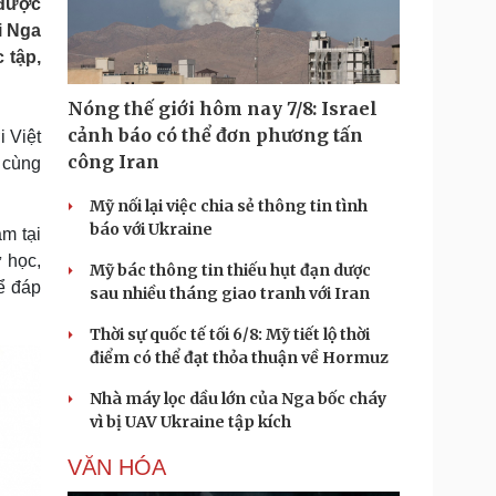
 được
Doanh nghiệp 24h
Tin Công nghệ
i Nga
Doanh nhân
Trải nghiệm
 tập,
ì cộng đồng
Chuyển đổi số
Nóng thế giới hôm nay 7/8: Israel
u lịch
Podcast
cảnh báo có thể đơn phương tấn
i Việt
Tư vấn
Câu chuyện thời sự
công Iran
 cùng
Săn Tour
Đọc truyện đêm khuya
heck-in
Cửa sổ tình yêu
Mỹ nối lại việc chia sẻ thông tin tình
Kể chuyện cho bé
báo với Ukraine
am tại
Hạt giống tâm hồn
ự học,
Mỹ bác thông tin thiếu hụt đạn dược
̉ đáp
sau nhiều tháng giao tranh với Iran
Thời sự quốc tế tối 6/8: Mỹ tiết lộ thời
điểm có thể đạt thỏa thuận về Hormuz
Nhà máy lọc dầu lớn của Nga bốc cháy
vì bị UAV Ukraine tập kích
VĂN HÓA