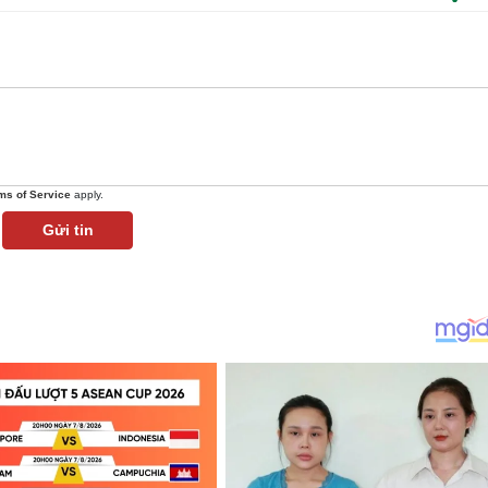
ms of Service
apply.
Gửi tin