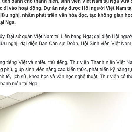
tiên dành cho thanh niên, sinh viên Việt Nam tại Nga vừa
Lịch thi đấu bóng đá
Xe máy
ức đi vào hoạt động. Dự án này được Hội người Việt Nam tạ
Thế giới thể thao
Tư vấn
ữu nghị, nhằm phát triển văn hóa đọc, tạo không gian học
eSports
V
Hậu trường
ại Nga.
Văn hóa
Giải trí
D
ủy, Đại sứ quán Việt Nam tại Liên bang Nga; đại diện Hội ngườ
Sân khấu - Điện ảnh
Nghệ sĩ
ữu nghị; đại diện Ban Cán sự Đoàn, Hội Sinh viên Việt Nam
Văn học
Thời trang
Âm nhạc
Sao Việt
c
Di sản
ng tiếng Việt và nhiều thứ tiếng, Thư viện Thanh niên Việt N
g phú, giúp sinh viên nâng cao kiến thức, phát triển kỹ năng t
h tế, lịch sử, khoa học và văn học nghệ thuật, Thư viện có thê
thanh niên tại Nga.