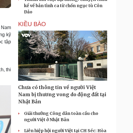
kể về bản tình ca từ chốn ngục tù Côn
Đảo
KIỀU BÀO
t Nam
ăng kỹ
ọc tập
h, thi
Chưa có thông tin về người Việt
Nam bị thương vong do động đất tại
Nhật Bản
Giải thưởng Công dân toàn cầu cho
người Việt ở Nhật Bản
Liên hiệp hội người Việt tại CH Séc: Hòa