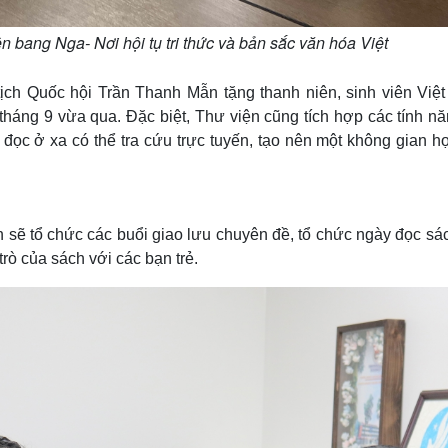
n bang Nga- Nơi hội tụ tri thức và bản sắc văn hóa Việt
tịch Quốc hội Trần Thanh Mẫn tặng thanh niên, sinh viên Việ
áng 9 vừa qua. Đặc biệt, Thư viện cũng tích hợp các tính n
ạn đọc ở xa có thể tra cứu trực tuyến, tạo nên một không gian h
viện sẽ tổ chức các buổi giao lưu chuyên đề, tổ chức ngày đọc sác
rò của sách với các bạn trẻ.