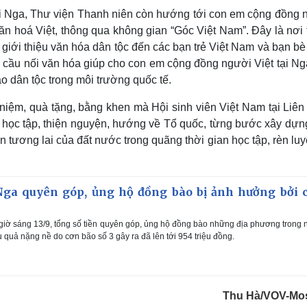
ại Nga, Thư viện Thanh niên còn hướng tới con em cộng đồng 
 văn hoá Việt, thông qua không gian “Góc Việt Nam”. Đây là nơi
 giới thiệu văn hóa dân tộc đến các bạn trẻ Việt Nam và bạn b
là cầu nối văn hóa giúp cho con em cộng đồng người Việt tại N
hào dân tộc trong môi trường quốc tế.
 niệm, quà tặng, bằng khen mà Hội sinh viên Việt Nam tại Liê
 học tập, thiện nguyện, hướng về Tổ quốc, từng bước xây dựn
 tương lai của đất nước trong quãng thời gian học tập, rèn lu
 Nga quyên góp, ủng hộ đồng bào bị ảnh hưởng bởi 
 giờ sáng 13/9, tổng số tiền quyên góp, ủng hộ đồng bào những địa phương trong
 quả nặng nề do cơn bão số 3 gây ra đã lên tới 954 triệu đồng.
Thu Hà/VOV-M