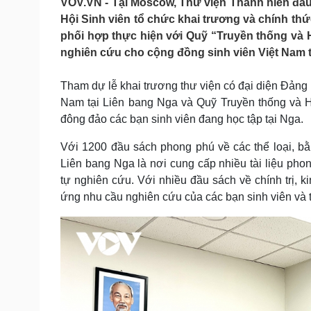
VOV.VN - Tại Moscow, Thư viện Thanh niên đầu 
Tin nóng
Việt Nam
Hội Sinh viên tổ chức khai trương và chính th
Tư vấn luật
Phân tích
phối hợp thực hiện với Quỹ “Truyền thống và H
nghiên cứu cho cộng đồng sinh viên Việt Nam t
Sức khỏe
Đời sống
Tham dự lễ khai trương thư viện có đại diện Đảng 
Dinh dưỡng - món ngon
Nhà đẹp
Nam tại Liên bang Nga và Quỹ Truyền thống và H
Cây thuốc
Blog
đông đảo các bạn sinh viên đang học tập tại Nga.
Sản phụ khoa
Tình yêu - Gia đình
Nhi khoa
Với 1200 đầu sách phong phú về các thể loại, bằ
Nam khoa
Liên bang Nga là nơi cung cấp nhiều tài liệu phon
Làm đẹp - giảm cân
tự nghiên cứu. Với nhiều đầu sách về chính trị, kin
Phòng mạch online
Ăn sạch sống khỏe
ứng nhu cầu nghiên cứu của các bạn sinh viên và 
Cải chính