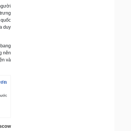
người
 trưng
è quốc
ga duy
n bang
g nên
yện và
cơn
 nước
oscow