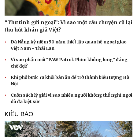
Làm đẹp - giảm cân
Phòng mạch online
Ăn sạch sống khỏe
“Thư tình gửi ngoại”: Vì sao một câu chuyện cũ lại
thu hút khán giả Việt?
Đà Nẵng kỷ niệm 50 năm thiết lập quan hệ ngoại giao
Việt Nam - Thái Lan
Vì sao phần mới “PAW Patrol: Phim khủng long” đáng
chờ đợi?
Khi phở bước ra khỏi bàn ăn để trở thành biểu tượng Hà
Nội
Cuốn sách lý giải vì sao nhiều người không thể nghỉ ngơi
dù đã kiệt sức
KIỀU BÀO
Văn hóa
Giải trí
Sân khấu - Điện ảnh
Nghệ sĩ