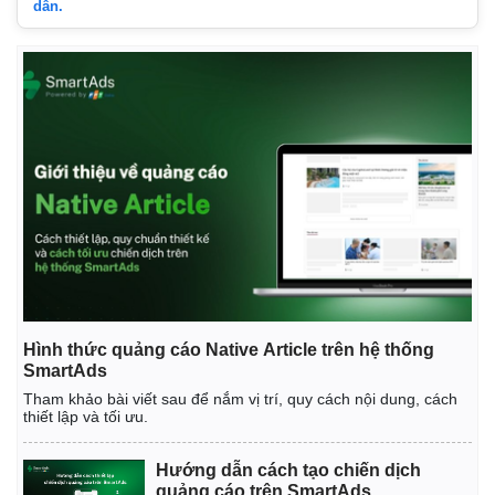
dẫn.
Kinh tế
Thị trường
Bất động sản
Giá vàng
Khởi nghiệp
Tiêu dùng
Hình thức quảng cáo Native Article trên hệ thống
Tỷ giá
SmartAds
Chứng khoán
Tham khảo bài viết sau để nắm vị trí, quy cách nội dung, cách
Giá cà phê
thiết lập và tối ưu.
Hướng dẫn cách tạo chiến dịch
quảng cáo trên SmartAds