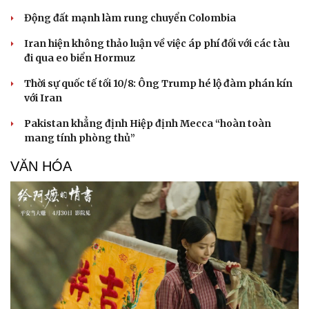
Động đất mạnh làm rung chuyển Colombia
Iran hiện không thảo luận về việc áp phí đối với các tàu
đi qua eo biển Hormuz
Thời sự quốc tế tối 10/8: Ông Trump hé lộ đàm phán kín
với Iran
Pakistan khẳng định Hiệp định Mecca “hoàn toàn
mang tính phòng thủ”
VĂN HÓA
Sức khỏe
Đời sống
Dinh dưỡng - món ngon
Nhà đẹp
Cây thuốc
Blog
Sản phụ khoa
Tình yêu - Gia đình
Nhi khoa
Nam khoa