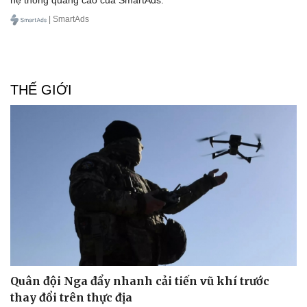
| SmartAds
THẾ GIỚI
Doanh nghiệp
Công nghệ
Thông tin doanh nghiệp
Sành điệu
Doanh nghiệp 24h
Tin Công nghệ
Doanh nhân
Trải nghiệm
Vì cộng đồng
Chuyển đổi số
Quân đội Nga đẩy nhanh cải tiến vũ khí trước
thay đổi trên thực địa