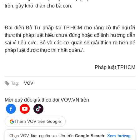
trên, gây khó khăn cho bà con.
Đại diện Bộ Tư pháp tại TP.HCM cho rằng có thể người
thực thi pháp luật hiểu chưa đúng hoặc cố tình hướng dẫn
sai vì tiêu cực. Bộ và các cơ quan sẽ giải thích rõ hơn để
pháp luật được thực thi nhất quán./.
Pháp luật TPHCM
Thế giới
Multimedia
Tag:
VOV
Quan sát
Video
Cuộc sống đó đây
Ảnh
Hồ sơ
E-Magazine
Mời quý độc giả theo dõi VOV.VN trên
Infographic
Thêm VOV trên Google
Chọn VOV làm nguồn ưu tiên trên
Google Search
.
Xem hướng