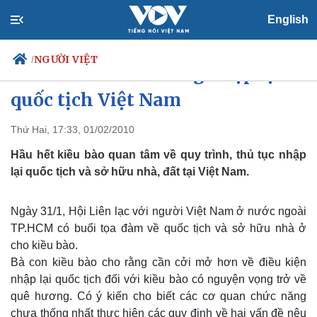
English
NGƯỜI VIỆT
/
Nhiều kiều bào mong nhập lại
quốc tịch Việt Nam
Thứ Hai, 17:33, 01/02/2010
Chính trị
Xã hội
Đảng
Tin 24h
Hầu hết kiều bào quan tâm về quy trình, thủ tục nhập
Tổ chức nhân sự
Dự báo thời tiết
lại quốc tịch và sở hữu nhà, đất tại Việt Nam.
Quốc hội
Giáo dục
Nhận diện sự thật
Dấu ấn VOV
Ngày 31/1, Hội Liên lạc với người Việt Nam ở nước ngoài
Việc làm
Biển đảo
TP.HCM có buổi tọa đàm về quốc tịch và sở hữu nhà ở
cho kiều bào.
Bà con kiều bào cho rằng cần cởi mở hơn về điều kiện
nhập lại quốc tịch đối với kiều bào có nguyện vọng trở về
quê hương. Có ý kiến cho biết các cơ quan chức năng
chưa thống nhất thực hiện các quy định về hai vấn đề nêu