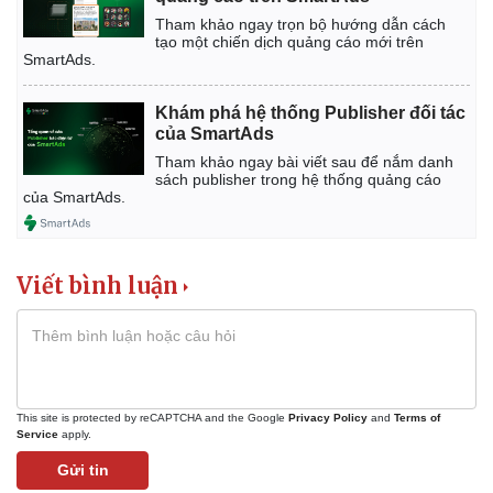
Tham khảo ngay trọn bộ hướng dẫn cách
tạo một chiến dịch quảng cáo mới trên
SmartAds.
Khám phá hệ thống Publisher đối tác
của SmartAds
Tham khảo ngay bài viết sau để nắm danh
sách publisher trong hệ thống quảng cáo
của SmartAds.
Viết bình luận
Pháp luật
Quân sự - Quốc phòng
Vụ án
Vũ khí
Tin nóng
Việt Nam
Tư vấn luật
Phân tích
This site is protected by reCAPTCHA and the Google
Privacy Policy
and
Terms of
Service
apply.
Gửi tin