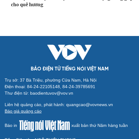
Tư vấn
Câu chuyện thời sự
cho quê hương
Săn Tour
Đọc truyện đêm khuya
check-in
Cửa sổ tình yêu
Kể chuyện cho bé
Hạt giống tâm hồn
BÁO ĐIỆN TỬ TIẾNG NÓI VIỆT NAM
Trụ sở: 37 Bà Triệu, phường Cửa Nam, Hà Nội
Điện thoại: 84-24-22105148, 84-24-39785691
Thư điện tử: baodientuvov@vov.vn
Liên hệ quảng cáo, phát hành: quangcao@vovnews.vn
Báo giá quảng cáo
Báo in
xuất bản thứ Năm hàng tuần