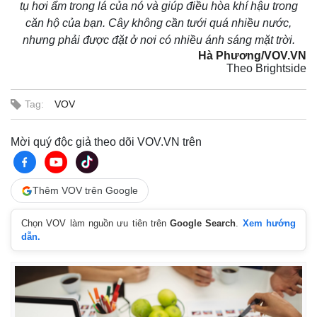
tụ hơi ẩm trong lá của nó và giúp điều hòa khí hậu trong
căn hộ của bạn. Cây không cần tưới quá nhiều nước,
nhưng phải được đặt ở nơi có nhiều ánh sáng mặt trời.
Hà Phương/VOV.VN
Theo Brightside
Tag:
VOV
Mời quý độc giả theo dõi VOV.VN trên
Thêm VOV trên Google
Chọn VOV làm nguồn ưu tiên trên
Google Search
.
Xem hướng
dẫn.
Pháp luật
Quân sự - Quốc phòng
Vụ án
Vũ khí
Tin nóng
Việt Nam
Tư vấn luật
Phân tích