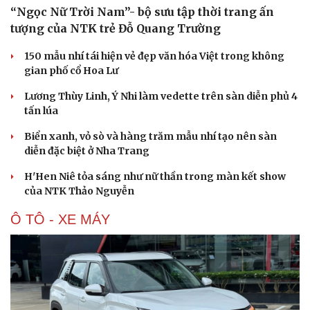
“Ngọc Nữ Trời Nam”- bộ sưu tập thời trang ấn
tượng của NTK trẻ Đỗ Quang Trường
150 mẫu nhí tái hiện vẻ đẹp văn hóa Việt trong không
gian phố cổ Hoa Lư
Lương Thùy Linh, Ý Nhi làm vedette trên sàn diễn phủ 4
tấn lúa
Biển xanh, vỏ sò và hàng trăm mẫu nhí tạo nên sàn
diễn đặc biệt ở Nha Trang
H'Hen Niê tỏa sáng như nữ thần trong màn kết show
của NTK Thảo Nguyễn
Ô TÔ - XE MÁY