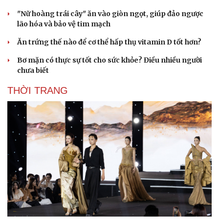
Săn Tour
Đọc truyện đêm khuya
"Nữ hoàng trái cây" ăn vào giòn ngọt, giúp đảo ngược
check-in
Cửa sổ tình yêu
lão hóa và bảo vệ tim mạch
Kể chuyện cho bé
Hạt giống tâm hồn
Ăn trứng thế nào để cơ thể hấp thụ vitamin D tốt hơn?
Bơ mặn có thực sự tốt cho sức khỏe? Điều nhiều người
chưa biết
THỜI TRANG