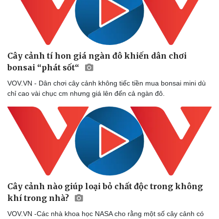
Cây thuốc
Blog
Sản phụ khoa
Tình yêu - Gia đình
Nhi khoa
Nam khoa
Làm đẹp - giảm cân
Cây cảnh tí hon giá ngàn đô khiến dân chơi
Phòng mạch online
bonsai “phát sốt“
Ăn sạch sống khỏe
VOV.VN - Dân chơi cây cảnh không tiếc tiền mua bonsai mini dù
chỉ cao vài chục cm nhưng giá lên đến cả ngàn đô.
Cây cảnh nào giúp loại bỏ chất độc trong không
khí trong nhà?
VOV.VN -Các nhà khoa học NASA cho rằng một số cây cảnh có