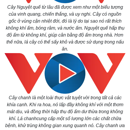
Cuộc sống đó đây
Ảnh
Cây Nguyệt quế từ lâu đã được xem như một biểu tượng
Hồ sơ
E-Magazine
của vinh quang, chiến thắng, và uy nghi. Cây có nguồn
Infographic
gốc ở vùng cận nhiệt đới, đó là lý do tại sao nó rất thích
không khí ẩm, bóng râm, và nước ấm. Nguyệt quế hấp thụ
độ ẩm từ không khí, giúp cân bằng độ ẩm trong nhà. Hơn
thế nữa, lá cây có thể sấy khô và được sử dụng trong nấu
ăn.
Cây chanh là một loài thực vật tuyệt vời trong tất cả các
khía cạnh. Khi ra hoa, nó lấp đầy không khí với một thơm
mát dịu, và đồng thời hấp thụ độ ẩm dư thừa trong không
khí. Lá chanhcung cấp một số lượng lớn các chất chữa
bệnh, khử trùng không gian xung quanh nó. Cây chanh ưa