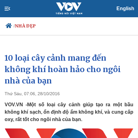
English
NHÀ ĐẸP
/
10 loại cây cảnh mang đến
Chính trị
Xã hội
Đảng
Tin 24h
không khí hoàn hảo cho ngôi
Tổ chức nhân sự
Dự báo thời tiết
nhà của bạn
Quốc hội
Giáo dục
Nhận diện sự thật
Dấu ấn VOV
Việc làm
Thứ Sáu, 07:06, 28/10/2016
Biển đảo
VOV.VN -Một số loại cây cảnh giúp tạo ra một bầu
không khí sạch, ổn định độ ẩm không khí, và cung cấp
oxy, rất tốt cho ngôi nhà của bạn.