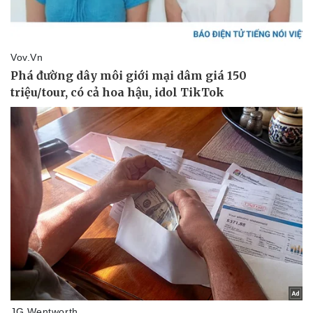
Doanh nghiệp
Công nghệ
Thông tin doanh nghiệp
Sành điệu
Doanh nghiệp 24h
Tin Công nghệ
Doanh nhân
Trải nghiệm
Vì cộng đồng
Chuyển đổi số