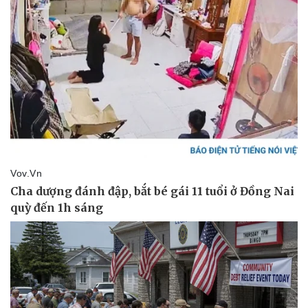
Thể thao
Ô tô - Xe máy
Bóng đá
Ô tô
Lịch thi đấu bóng đá
Xe máy
Thế giới thể thao
Tư vấn
eSports
Hậu trường