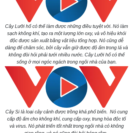
Cây Lưỡi hổ có thể làm được những điều tuyệt vời. Nó làm
sạch không khí, tạo ra một lượng lớn oxy, và vô hiệu khói
độc được sản xuất bằng vật liệu tổng hợp. Nó cũng dễ
Kinh tế
Thị trường
dàng để chăm sóc, bởi cây vẫn giữ được độ ẩm trong lá và
Bất động sản
Giá vàng
không đòi hỏi phải tưới nhiều nước. Cây Lưỡi hổ có thể
Khởi nghiệp
Tiêu dùng
Tỷ giá
sống ở mọi ngóc ngách trong ngôi nhà của bạn.
Chứng khoán
Giá cà phê
Cây Si là loại cây cảnh được trồng khá phổ biến. Nó cung
cấp độ ẩm cho không khí, cung cấp oxy, trung hòa độc tố
và virus. Nó phát triển tốt nhất trong ngôi nhà có không