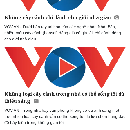
Những cây cảnh chỉ dành cho giới nhà giàu
VOV.VN - Dưới bàn tay tài hoa của các nghệ nhân Nhật Bản,
nhiều mẫu cây cảnh (bonsai) đáng giá cả gia tài, chỉ dành riêng
cho giới nhà giàu.
Văn hóa
Giải trí
Sân khấu - Điện ảnh
Nghệ sĩ
Văn học
Thời trang
Âm nhạc
Sao Việt
Di sản
Những loại cây cảnh trong nhà có thể sống tốt dù
thiếu sáng
VOV.VN -Trong nhà hay văn phòng không có đủ ánh sáng mặt
trời, nhiều loại cây cảnh vẫn có thể sống tốt, là lựa chọn hàng đầu
để bày biện trong không gian tối.