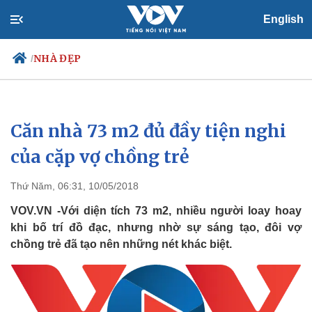
English
NHÀ ĐẸP
/
Căn nhà 73 m2 đủ đầy tiện nghi
Chính trị
Xã hội
Đảng
Tin 24h
của cặp vợ chồng trẻ
Tổ chức nhân sự
Dự báo thời tiết
Quốc hội
Giáo dục
Thứ Năm, 06:31, 10/05/2018
Nhận diện sự thật
Dấu ấn VOV
Việc làm
VOV.VN -Với diện tích 73 m2, nhiều người loay hoay
Biển đảo
khi bố trí đồ đạc, nhưng nhờ sự sáng tạo, đôi vợ
chồng trẻ đã tạo nên những nét khác biệt.