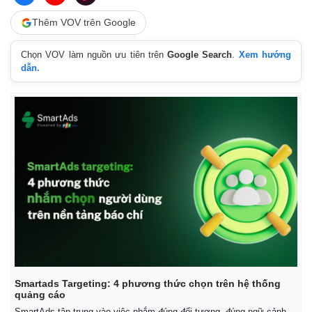
Thêm VOV trên Google
Chọn VOV làm nguồn ưu tiên trên
Google Search
.
Xem hướng
dẫn.
Smartads Targeting: 4 phương thức chọn trên hệ thống
quảng cáo
Thể thao
Ô tô - Xe máy
SmartAds tập trung vào việc nhắm đúng đối tượng, đúng ngữ cảnh