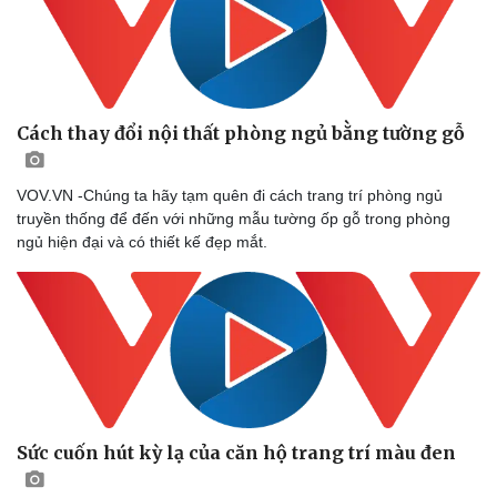
Cách thay đổi nội thất phòng ngủ bằng tường gỗ
Văn hóa
Giải trí
Sân khấu - Điện ảnh
Nghệ sĩ
Văn học
Thời trang
VOV.VN -Chúng ta hãy tạm quên đi cách trang trí phòng ngủ
Âm nhạc
Sao Việt
truyền thống để đến với những mẫu tường ốp gỗ trong phòng
Di sản
ngủ hiện đại và có thiết kế đẹp mắt.
Sức cuốn hút kỳ lạ của căn hộ trang trí màu đen