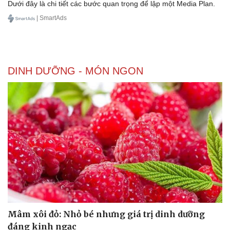
Dưới đây là chi tiết các bước quan trọng để lập một Media Plan.
| SmartAds
DINH DƯỠNG - MÓN NGON
Du lịch
Podcast
Tư vấn
Câu chuyện thời sự
Săn Tour
Đọc truyện đêm khuya
check-in
Cửa sổ tình yêu
Kể chuyện cho bé
Hạt giống tâm hồn
Mâm xôi đỏ: Nhỏ bé nhưng giá trị dinh dưỡng
đáng kinh ngạc