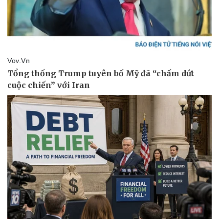
Làm đẹp - giảm cân
Phòng mạch online
Ăn sạch sống khỏe