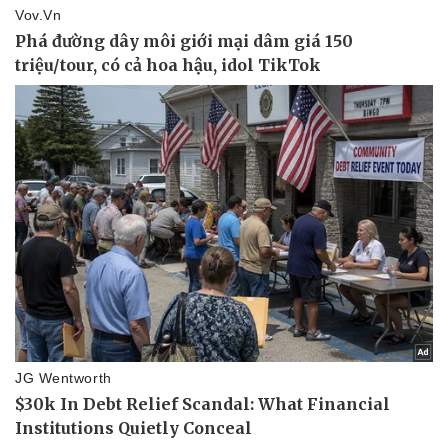
Doanh nghiệp
Công nghệ
Thông tin doanh nghiệp
Sành điệu
Doanh nghiệp 24h
Tin Công nghệ
Doanh nhân
Trải nghiệm
Vì cộng đồng
Chuyển đổi số