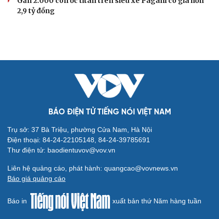
Gần 2.000 con ốc titan trên siêu xe Pagani có giá hơn
2,9 tỷ đồng
BÁO ĐIỆN TỬ TIẾNG NÓI VIỆT NAM
Trụ sở: 37 Bà Triệu, phường Cửa Nam, Hà Nội
Điện thoại: 84-24-22105148, 84-24-39785691
Thư điện tử: baodientuvov@vov.vn
Liên hệ quảng cáo, phát hành: quangcao@vovnews.vn
Báo giá quảng cáo
Báo in
xuất bản thứ Năm hàng tuần