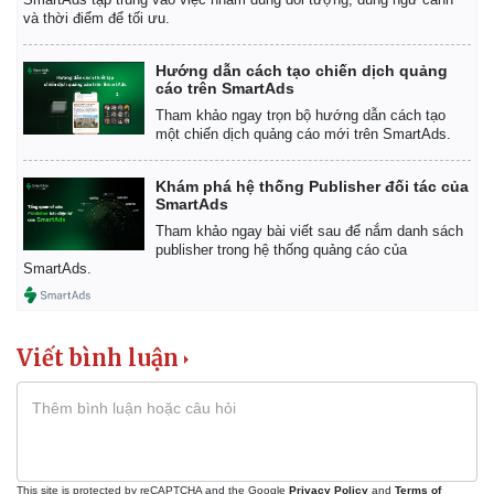
Bóng đá
Ô tô
và thời điểm để tối ưu.
Lịch thi đấu bóng đá
Xe máy
Thế giới thể thao
Tư vấn
Hướng dẫn cách tạo chiến dịch quảng
eSports
cáo trên SmartAds
Hậu trường
Tham khảo ngay trọn bộ hướng dẫn cách tạo
một chiến dịch quảng cáo mới trên SmartAds.
Khám phá hệ thống Publisher đối tác của
SmartAds
Tham khảo ngay bài viết sau để nắm danh sách
publisher trong hệ thống quảng cáo của
SmartAds.
Viết bình luận
This site is protected by reCAPTCHA and the Google
Privacy Policy
and
Terms of