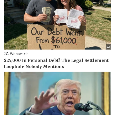
Sức khỏe
Đời sống
Dinh dưỡng - món ngon
Nhà đẹp
Cây thuốc
Blog
Sản phụ khoa
Tình yêu - Gia đình
Nhi khoa
Nam khoa