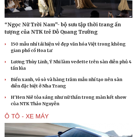
“Ngọc Nữ Trời Nam”- bộ sưu tập thời trang ấn
tượng của NTK trẻ Đỗ Quang Trường
150 mẫu nhí tái hiện vẻ đẹp văn hóa Việt trong không
gian phố cổ Hoa Lư
Lương Thùy Linh, Ý Nhi làm vedette trên sàn diễn phủ 4
tấn lúa
Biển xanh, vỏ sò và hàng trăm mẫu nhí tạo nên sàn
diễn đặc biệt ở Nha Trang
H'Hen Niê tỏa sáng như nữ thần trong màn kết show
của NTK Thảo Nguyễn
Ô TÔ - XE MÁY