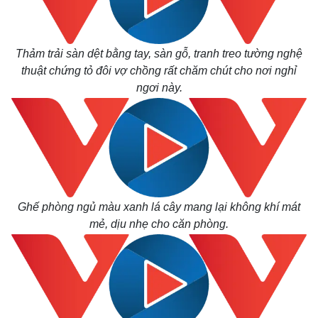
Thảm trải sàn dệt bằng tay, sàn gỗ, tranh treo tường nghệ
thuật chứng tỏ đôi vợ chồng rất chăm chút cho nơi nghỉ
Kinh tế
Thị trường
ngơi này.
Bất động sản
Giá vàng
Khởi nghiệp
Tiêu dùng
Tỷ giá
Chứng khoán
Giá cà phê
Ghế phòng ngủ màu xanh lá cây mang lại không khí mát
mẻ, dịu nhẹ cho căn phòng.