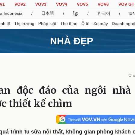
V1
VOV2
VOV3
VOV4
VOV5
VOV6
VOV GT
a Indonesia
/
日本語
/
ខ្មែរ
/
한국어
/
ພາ
inh tế
Thị trường
Pháp luật
Thể thao
Ô tô - Xe máy
Doanh nghi
NHÀ ĐẸP
Thế giới
Multimedia
K
Quan sát
Video
B
Chủ
Cuộc sống đó đây
Ảnh
K
Hồ sơ
E-Magazine
an độc đáo của ngôi nhà
Infographic
c thiết kế chìm
Thể thao
Ô tô - Xe máy
D
Bóng đá
Ô tô
T
Lịch thi đấu bóng đá
Xe máy
quá trình tu sửa nội thất, không gian phòng khách
Thế giới thể thao
Tư vấn