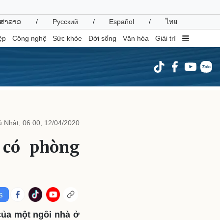
ສາລາວ
/
Русский
/
Español
/
ไทย
ệp
Công nghệ
Sức khỏe
Đời sống
Văn hóa
Giải trí
inh tế
Thị trường
ất động sản
Giá vàng
 Nhật, 06:00, 12/04/2020
hởi nghiệp
Tiêu dùng
Tỷ giá
 có phòng
Chứng khoán
Giá cà phê
oanh nghiệp
Công nghệ
hông tin doanh nghiệp
Sành điệu
Doanh nghiệp 24h
Tin Công nghệ
 của một ngôi nhà ở
Doanh nhân
Trải nghiệm