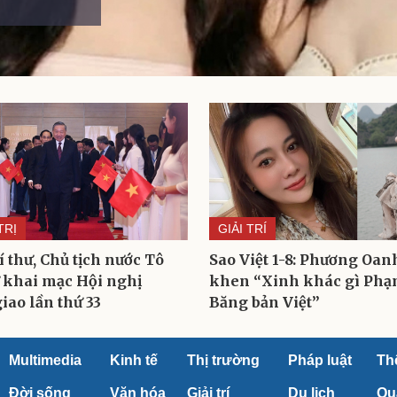
TRỊ
GIẢI TRÍ
 thư, Chủ tịch nước Tô
Sao Việt 1-8: Phương Oan
 khai mạc Hội nghị
khen “Xinh khác gì Ph
iao lần thứ 33
Băng bản Việt”
Multimedia
Kinh tế
Thị trường
Pháp luật
Th
Đời sống
Văn hóa
Giải trí
Du lịch
Qu