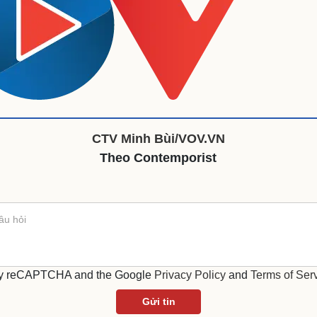
CTV Minh Bùi/VOV.VN
Theo Contemporist
d by reCAPTCHA and the Google
Privacy Policy
and
Terms of Ser
Gửi tin