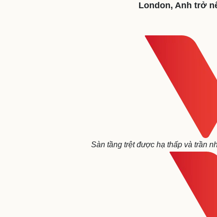
London, Anh trở n
Sức khỏe
Đời sống
Dinh dưỡng - món ngon
Nhà đẹp
Cây thuốc
Blog
Sản phụ khoa
Tình yêu - Gia đình
Nhi khoa
Nam khoa
Làm đẹp - giảm cân
Phòng mạch online
Ăn sạch sống khỏe
Cải chính
Sàn tầng trệt được hạ thấp và trần 