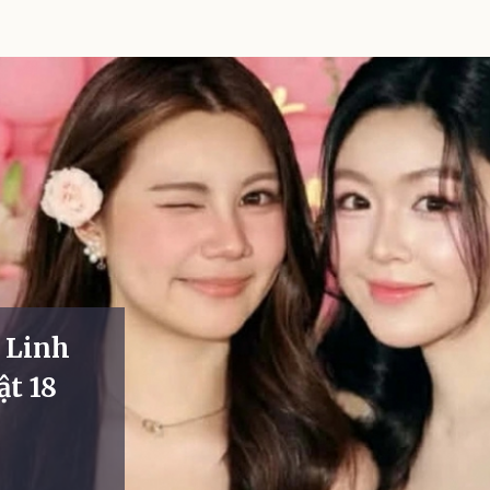
n Linh
ật 18