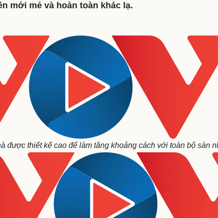
ên mới mẻ và hoàn toàn khác lạ.
eSports
V
Hậu trường
Văn hóa
Giải trí
D
Sân khấu - Điện ảnh
Nghệ sĩ
Văn học
Thời trang
Âm nhạc
Sao Việt
c
Di sản
nhà được thiết kế cao để làm tăng khoảng cách với toàn bộ sàn 