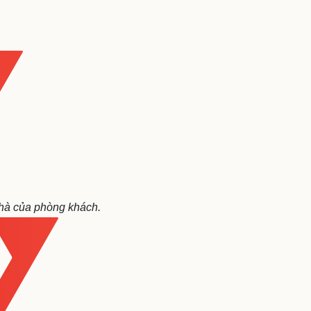
ì cộng đồng
Chuyển đổi số
u lịch
Podcast
Tư vấn
Câu chuyện thời sự
Săn Tour
Đọc truyện đêm khuya
heck-in
Cửa sổ tình yêu
Kể chuyện cho bé
Hạt giống tâm hồn
nhà của phòng khách.