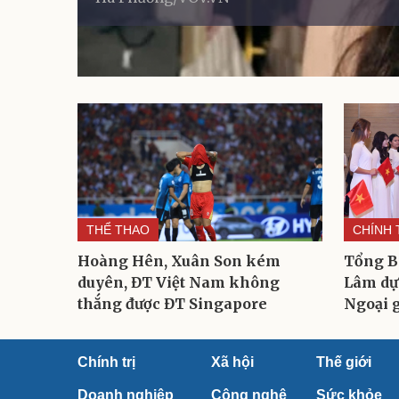
THỂ THAO
CHÍNH 
Hoàng Hên, Xuân Son kém
Tổng Bí
duyên, ĐT Việt Nam không
Lâm dự
thắng được ĐT Singapore
Ngoại g
Chính trị
Xã hội
Thế giới
Doanh nghiệp
Công nghệ
Sức khỏe