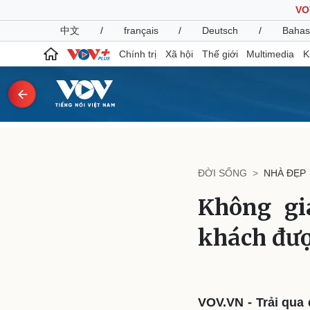
VO
中文
/
français
/
Deutsch
/
Bahas
Chính trị
Xã hội
Thế giới
Multimedia
K
Chính trị
Xã hội
Đảng
Tin 24h
ĐỜI SỐNG
NHÀ ĐẸP
Tổ chức nhân sự
Dự báo thời tiết
Quốc hội
Giáo dục
Không gi
Nhận diện sự thật
Dấu ấn VOV
Việc làm
khách đượ
Biển đảo
Pháp luật
Quân sự - Quốc phòng
Vụ án
Vũ khí
Tin nóng
Việt Nam
VOV.VN - Trải qua 
Tư vấn luật
Phân tích