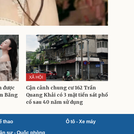
XÃ HỘI
h được
Cận cảnh chung cư 162 Trần
ạm Băng
Quang Khải có 3 mặt tiền sát phố
cổ sau 40 năm sử dụng
ể thao
Ô tô - Xe máy
ân sự - Quốc phòng