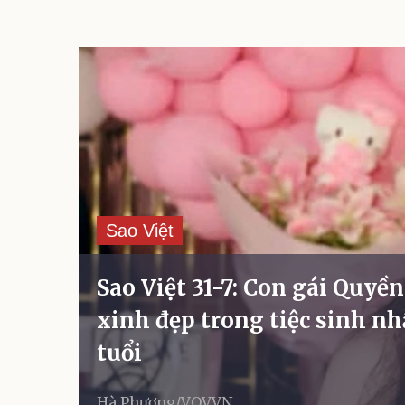
Sao Việt
Sao Việt 31-7: Con gái Quyề
xinh đẹp trong tiệc sinh nh
tuổi
Hà Phương/VOV.VN