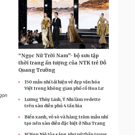
“Ngọc Nữ Trời Nam”- bộ sưu tập
thời trang ấn tượng của NTK trẻ Đỗ
Quang Trường
150 mẫu nhí tái hiện vẻ đẹp văn hóa
Việt trong không gian phố cổ Hoa Lư
 gọn
Lương Thùy Linh, Ý Nhi làm vedette
trên sàn diễn phủ 4 tấn lúa
Biển xanh, vỏ sò và hàng trăm mẫu nhí
tạo nên sàn diễn đặc biệt ở Nha Trang
H'Hen Niê tỏa sáng như nữ thần trong