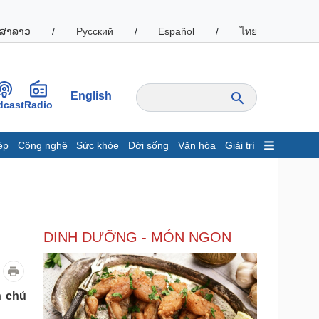
ສາລາວ
/
Русский
/
Español
/
ไทย
English
dcast
Radio
ệp
Công nghệ
Sức khỏe
Đời sống
Văn hóa
Giải trí
inh tế
Thị trường
ất động sản
Giá vàng
hởi nghiệp
Tiêu dùng
Tỷ giá
DINH DƯỠNG - MÓN NGON
Chứng khoán
Giá cà phê
oanh nghiệp
Công nghệ
n chủ
hông tin doanh nghiệp
Sành điệu