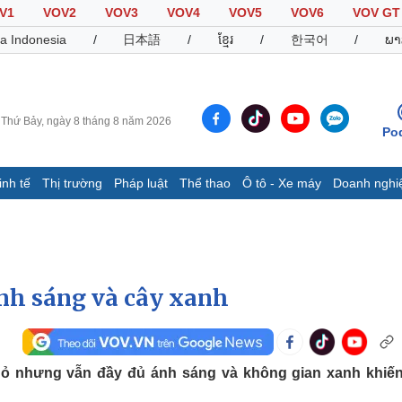
V1
VOV2
VOV3
VOV4
VOV5
VOV6
VOV GT
a Indonesia
/
日本語
/
ខ្មែរ
/
한국어
/
ພາ
Thứ Bảy, ngày 8 tháng 8 năm 2026
Po
inh tế
Thị trường
Pháp luật
Thể thao
Ô tô - Xe máy
Doanh nghi
Thế giới
Multimedia
K
Quan sát
Video
B
Cuộc sống đó đây
Ảnh
K
Hồ sơ
E-Magazine
ánh sáng và cây xanh
Infographic
Thể thao
Ô tô - Xe máy
D
hỏ nhưng vẫn đầy đủ ánh sáng và không gian xanh khiế
Bóng đá
Ô tô
T