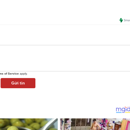
ms of Service
apply.
Gửi tin