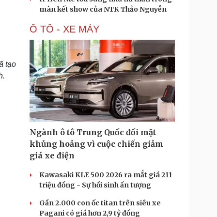
màn kết show của NTK Thảo Nguyễn
Ô TÔ - XE MÁY
ã tạo
h.
Ngành ô tô Trung Quốc đối mặt
khủng hoảng vì cuộc chiến giảm
giá xe điện
Kawasaki KLE 500 2026 ra mắt giá 211
triệu đồng - Sự hồi sinh ấn tượng
Gần 2.000 con ốc titan trên siêu xe
Pagani có giá hơn 2,9 tỷ đồng