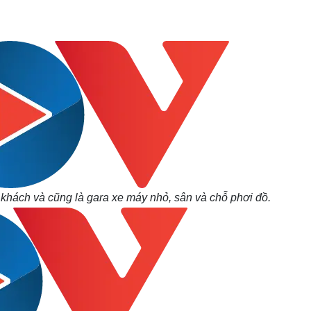
Lịch thi đấu bóng đá
Xe máy
Thế giới thể thao
Tư vấn
eSports
V
Hậu trường
Văn hóa
Giải trí
D
Sân khấu - Điện ảnh
Nghệ sĩ
Văn học
Thời trang
Âm nhạc
Sao Việt
c
Di sản
 khách và cũng là gara xe máy nhỏ, sân và chỗ phơi đồ.