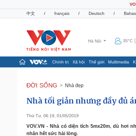
VO
中文
/
français
/
Deutsch
/
Bahas
35°C
Hà Nội
Chính trị
Xã hội
Thế giới
Multimedia
K
Chính trị
Xã hội
Đảng
Tin 24h
ĐỜI SỐNG
Nhà đẹp
Tổ chức nhân sự
Dự báo thời tiết
Quốc hội
Giáo dục
Nhà tối giản nhưng đầy đủ 
Nhận diện sự thật
Dấu ấn VOV
Việc làm
Biển đảo
Thứ Tư, 06:19, 01/05/2019
Pháp luật
Quân sự - Quốc phòng
VOV.VN - Nhà có diện tích 5mx20m, dù hơi n
Vụ án
Vũ khí
nhân hết sức hài lòng.