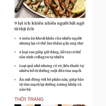
Doanh nghiệp 24h
Tin Công nghệ
Doanh nhân
Trải nghiệm
ì cộng đồng
Chuyển đổi số
9 lợi ích khiến nhiều người bất ngờ
u lịch
Podcast
từ thịt ếch
Tư vấn
Câu chuyện thời sự
Săn Tour
Đọc truyện đêm khuya
4 món ăn khoái khẩu của nhiều người
heck-in
Cửa sổ tình yêu
nhưng lại có thể âm thầm gây ung thư
Kể chuyện cho bé
4 loại rau giúp giữ dáng, hỗ trợ cơ thể
Hạt giống tâm hồn
sản sinh collagen tự nhiên
Loại quả nhỏ nhưng có võ, liều thuốc tự
nhiên bổ từ đường ruột đến tim mạch
Ăn mít đừng vứt bỏ phần này, giúp bảo
vệ tim mạch lại dưỡng xương khớp và
não bộ
THỜI TRANG