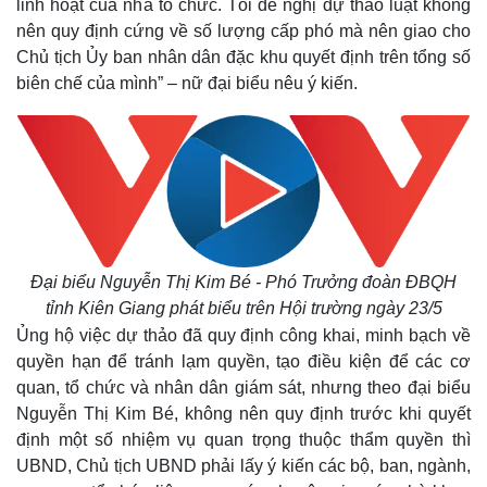
linh hoạt của nhà tổ chức. Tôi đề nghị dự thảo luật không
nên quy định cứng về số lượng cấp phó mà nên giao cho
Chủ tịch Ủy ban nhân dân đặc khu quyết định trên tổng số
Pháp luật
Quân sự - Quốc phòng
biên chế của mình” – nữ đại biểu nêu ý kiến.
Vụ án
Vũ khí
Tin nóng
Việt Nam
Tư vấn luật
Phân tích
Đại biểu Nguyễn Thị Kim Bé - Phó Trưởng đoàn ĐBQH
tỉnh Kiên Giang phát biểu trên Hội trường ngày 23/5
Ủng hộ việc dự thảo đã quy định công khai, minh bạch về
quyền hạn để tránh lạm quyền, tạo điều kiện để các cơ
quan, tổ chức và nhân dân giám sát, nhưng theo đại biểu
Nguyễn Thị Kim Bé, không nên quy định trước khi quyết
định một số nhiệm vụ quan trọng thuộc thẩm quyền thì
UBND, Chủ tịch UBND phải lấy ý kiến các bộ, ban, ngành,