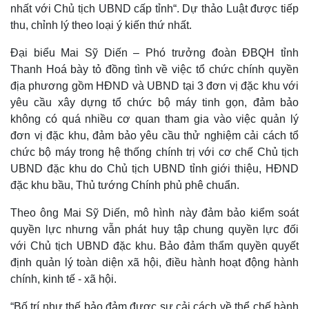
nhất với Chủ tịch UBND cấp tỉnh“. Dự thảo Luật được tiếp
thu, chỉnh lý theo loại ý kiến thứ nhất.
Đại biểu Mai Sỹ Diến – Phó trưởng đoàn ĐBQH tỉnh
Thanh Hoá bày tỏ đồng tình về việc tổ chức chính quyền
địa phương gồm HĐND và UBND tại 3 đơn vị đặc khu với
yêu cầu xây dựng tổ chức bộ máy tinh gọn, đảm bảo
không có quá nhiều cơ quan tham gia vào việc quản lý
đơn vị đặc khu, đảm bảo yêu cầu thử nghiệm cải cách tổ
chức bộ máy trong hệ thống chính trị với cơ chế Chủ tịch
UBND đặc khu do Chủ tịch UBND tỉnh giới thiệu, HĐND
đặc khu bầu, Thủ tướng Chính phủ phê chuẩn.
Theo ông Mai Sỹ Diến, mô hình này đảm bảo kiểm soát
quyền lực nhưng vẫn phát huy tập chung quyền lực đối
với Chủ tịch UBND đặc khu. Bảo đảm thẩm quyền quyết
định quản lý toàn diện xã hội, điều hành hoạt động hành
chính, kinh tế - xã hội.
“Bố trí như thế bảo đảm được sự cải cách về thể chế hành