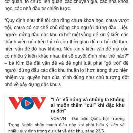
cơ quan, tổ chức liên quan, các chuyên gia, các nhà khoa
học, các nhà đầu tư chiến lược.
“Quy định như thế tôi cho rằng chưa khoa học, chưa vượt
trội, chưa có cơ chế chủ động cho người đứng đầu. Liệu
người đứng đầu đặc khu đi hết một vòng để xin ý kiến các
thành viên nêu trên thì có còn thời gian đủ cơ hội để thực
hiện vấn đề đó hay không. Nếu xin ý kiến vấn đề mà còn
có nhiều ý kiến khác nhau thì sẽ quyết định như thế nào?”
– bà Kim Bé đặt vấn đề và đề nghị luật phải “gỡ trói” để
người đứng đầu các đặc khu thuận lợi hơn trong thực hiện
nhiệm vụ, quyền hạn của mình đúng như chủ trương đột
Thể thao
Ô tô - Xe máy
phá về xây dựng đặc khu./.
Bóng đá
Ô tô
Lịch thi đấu bóng đá
Xe máy
“Lò” đã nóng và chúng ta không
Thế giới thể thao
Tư vấn
ai muốn thêm “củi” khi đặc khu
eSports
ra đời“
Hậu trường
VOV.VN - Đại biểu Quốc hội Trương
Trọng Nghĩa nhấn mạnh điều này khi phát biểu ý kiến về
nhiều quy định trong dự luật về đặc khu, sáng 23/5.