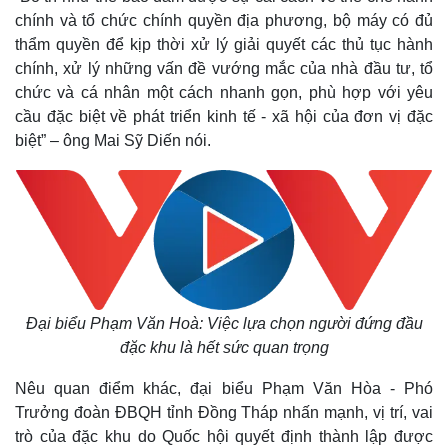
Thế giới
Multimedia
chính và tổ chức chính quyền địa phương, bộ máy có đủ
Quan sát
Video
thẩm quyền để kịp thời xử lý giải quyết các thủ tục hành
Cuộc sống đó đây
Ảnh
chính, xử lý những vấn đề vướng mắc của nhà đầu tư, tổ
Hồ sơ
E-Magazine
chức và cá nhân một cách nhanh gọn, phù hợp với yêu
Infographic
cầu đặc biệt về phát triển kinh tế - xã hội của đơn vị đặc
biệt” – ông Mai Sỹ Diến nói.
Đại biểu Phạm Văn Hoà: Việc lựa chọn người đứng đầu
đặc khu là hết sức quan trọng
Nêu quan điểm khác, đại biểu Phạm Văn Hòa - Phó
Trưởng đoàn ĐBQH tỉnh Đồng Tháp nhấn mạnh, vị trí, vai
trò của đặc khu do Quốc hội quyết định thành lập được