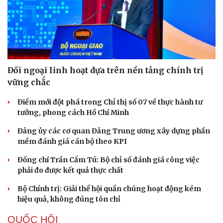
Đối ngoại linh hoạt dựa trên nền tảng chính trị
vững chắc
Văn hóa
Giải trí
Điểm mới đột phá trong Chỉ thị số 07 về thực hành tư
Sân khấu - Điện ảnh
Nghệ sĩ
tưởng, phong cách Hồ Chí Minh
Văn học
Thời trang
Âm nhạc
Sao Việt
Đảng ủy các cơ quan Đảng Trung ương xây dựng phần
Di sản
mềm đánh giá cán bộ theo KPI
Đồng chí Trần Cẩm Tú: Bộ chỉ số đánh giá công việc
phải đo được kết quả thực chất
Bộ Chính trị: Giải thể hội quần chúng hoạt động kém
hiệu quả, không đúng tôn chỉ
QUỐC HỘI