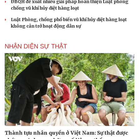
ĐBQH đề xuất nhiều giải pháp hoàn thiện Luật phòng
Săn Tour
Đọc truyện đêm khuya
chống vũ khí hủy diệt hàng loạt
check-in
Cửa sổ tình yêu
Kể chuyện cho bé
Luật Phòng, chống phổ biến vũ khí hủy diệt hàng loạt
Hạt giống tâm hồn
không cản trở hoạt động dân sự
NHẬN DIỆN SỰ THẬT
Thành tựu nhân quyền ở Việt Nam: Sự thật được