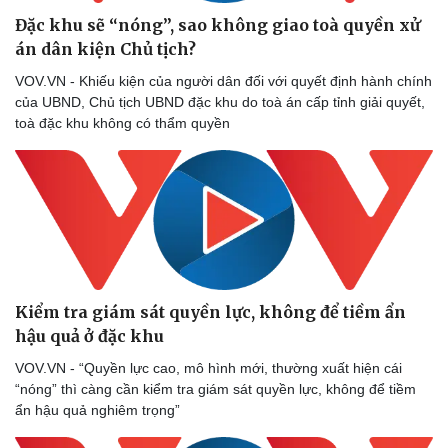
Đặc khu sẽ “nóng”, sao không giao toà quyền xử
án dân kiện Chủ tịch?
VOV.VN - Khiếu kiện của người dân đối với quyết định hành chính
của UBND, Chủ tịch UBND đặc khu do toà án cấp tỉnh giải quyết,
toà đặc khu không có thẩm quyền
Sức khỏe
Đời sống
Kiểm tra giám sát quyền lực, không để tiềm ẩn
hậu quả ở đặc khu
Dinh dưỡng - món ngon
Nhà đẹp
Cây thuốc
Blog
VOV.VN - “Quyền lực cao, mô hình mới, thường xuất hiện cái
Sản phụ khoa
Tình yêu - Gia đình
“nóng” thì càng cần kiểm tra giám sát quyền lực, không để tiềm
Nhi khoa
ẩn hậu quả nghiêm trọng”
Nam khoa
Làm đẹp - giảm cân