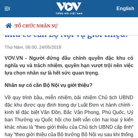
English
Đại biểu Quốc hội: Chủ tịch đặc
TỔ CHỨC NHÂN SỰ
/
khu có cần Bộ Nội vụ giới thiệu?
Thứ Năm, 06:00, 24/05/2018
VOV.VN - Người đứng đầu chính quyền đặc khu có
Chính trị
Xã hội
nghĩa vụ và trách nhiệm, quyền hạn vượt trội nên việc
Đảng
Tin 24h
lựa chọn nhân sự là hết sức quan trọng.
Tổ chức nhân sự
Dự báo thời tiết
Quốc hội
Giáo dục
Nhân sự có cần Bộ Nội vụ giới thiệu?
Nhận diện sự thật
Dấu ấn VOV
Việc làm
Về quy trình bầu, miễn nhiệm, bãi nhiệm Chủ tịch UBND
Biển đảo
đặc khu được quy định trong dự Luật Đơn vị hành chính -
kinh tế đặc biệt Vân Đồn, Bắc Vân Phong, Phú Quốc, Uỷ
ban Thường vụ Quốc hội cho biết vẫn còn hai loại ý kiến
khác nhau là “theo giới thiệu của Chủ tịch UBND cấp tỉnh“
hay “theo giới thiệu của Bộ trưởng Bộ Nội vụ sau khi thống