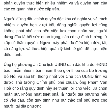
phân quyền thực hiện nhiều nhiệm vụ và quyền hạn của
các cơ quan nhà nước cấp trên.
Người đứng đầu chính quyền đặc khu có nghĩa vụ và trách
nhiệm, quyền hạn vượt trội, đồng nghĩa quyền lợi cũng
không phải nhỏ cho nên việc lựa chọn nhân sự, người
đứng đầu là hết sức quan trọng, cần có sự định hướng từ
cấp có thẩm quyền. Người này phải đủ điều kiện đức, tài,
có năng lực và thực hiện quản lý kinh tế giỏi để thực hiện
điều hành.
Kinh tế
Thị trường
Ủng hộ phương án Chủ tịch UBND dân đặc khu do HĐND
Bất động sản
Giá vàng
bầu, miễn nhiệm, bãi nhiệm theo giới thiệu của Bộ trưởng
Khởi nghiệp
Tiêu dùng
Bộ Nội vụ sau khi thống nhất với Chủ tịch UBND tỉnh và
Tỷ giá
được Thủ tướng Chính phủ phê chuẩn, ông Phạm Văn
Chứng khoán
Hoà cho rằng quy định này sẽ thuận lợi cho việc lựa chọn
Giá cà phê
nhân sự, không nhất thiết phải là người địa phương nếu
có yêu cầu, còn quy định như dự thảo chỉ phù hợp cho
người tại địa phương.