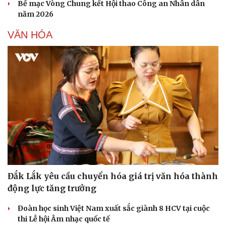
Bế mạc Vòng Chung kết Hội thao Công an Nhân dân
năm 2026
VĂN HÓA
Đắk Lắk yêu cầu chuyển hóa giá trị văn hóa thành
Sức khỏe
Đời sống
động lực tăng trưởng
Dinh dưỡng - món ngon
Nhà đẹp
Cây thuốc
Blog
Đoàn học sinh Việt Nam xuất sắc giành 8 HCV tại cuộc
Sản phụ khoa
Tình yêu - Gia đình
thi Lễ hội Âm nhạc quốc tế