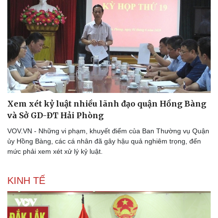
Pháp luật
Quân sự - Quốc phòng
Vụ án
Vũ khí
Tin nóng
Việt Nam
Tư vấn luật
Phân tích
Xem xét kỷ luật nhiều lãnh đạo quận Hồng Bàng
và Sở GD-ĐT Hải Phòng
VOV.VN - Những vi phạm, khuyết điểm của Ban Thường vụ Quận
ủy Hồng Bàng, các cá nhân đã gây hậu quả nghiêm trọng, đến
mức phải xem xét xử lý kỷ luật.
KINH TẾ