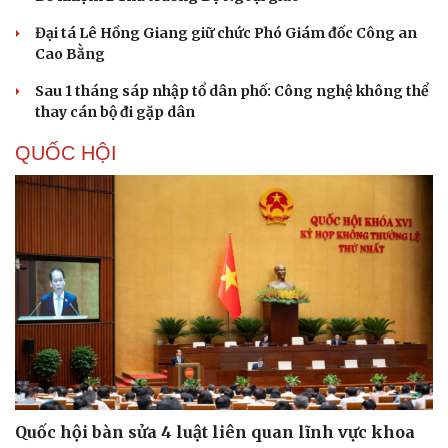
Du lịch
Podcast
Đại tá Lê Hồng Giang giữ chức Phó Giám đốc Công an
Cao Bằng
Tư vấn
Câu chuyện thời sự
Săn Tour
Đọc truyện đêm khuya
Sau 1 tháng sáp nhập tổ dân phố: Công nghệ không thể
check-in
Cửa sổ tình yêu
thay cán bộ đi gặp dân
Kể chuyện cho bé
Hạt giống tâm hồn
QUỐC HỘI
Quốc hội bàn sửa 4 luật liên quan lĩnh vực khoa