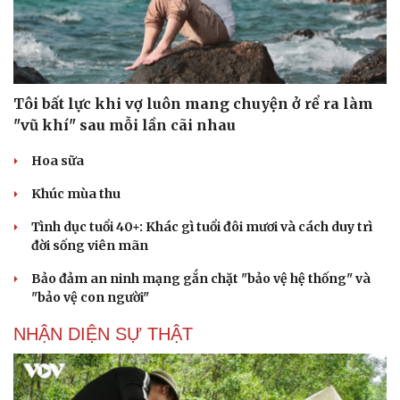
Tôi bất lực khi vợ luôn mang chuyện ở rể ra làm
"vũ khí" sau mỗi lần cãi nhau
Hoa sữa
Khúc mùa thu
Tình dục tuổi 40+: Khác gì tuổi đôi mươi và cách duy trì
đời sống viên mãn
Cải chính
Bảo đảm an ninh mạng gắn chặt "bảo vệ hệ thống" và
"bảo vệ con người"
NHẬN DIỆN SỰ THẬT