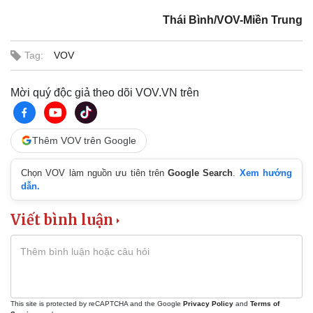
Thái Bình/VOV-Miền Trung
Tag:
VOV
Mời quý độc giả theo dõi VOV.VN trên
Thêm VOV trên Google
Chọn VOV làm nguồn ưu tiên trên
Google Search
.
Xem hướng
dẫn.
Kinh tế
Thị trường
Bất động sản
Giá vàng
Viết bình luận
Khởi nghiệp
Tiêu dùng
Tỷ giá
Chứng khoán
Giá cà phê
This site is protected by reCAPTCHA and the Google
Privacy Policy
and
Terms of