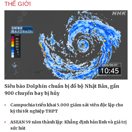
THẾ GIỚI
Siêu bão Dolphin chuẩn bị đổ bộ Nhật Bản, gần
Thể thao
Ô tô - Xe máy
900 chuyến bay bị hủy
Bóng đá
Ô tô
Lịch thi đấu bóng đá
Xe máy
Campuchia triển khai 5.000 giám sát viên độc lập cho
Thế giới thể thao
Tư vấn
kỳ thi tốt nghiệp THPT
eSports
Hậu trường
ASEAN 59 năm thành lập: Khẳng định bản lĩnh và giá trị
sức hút