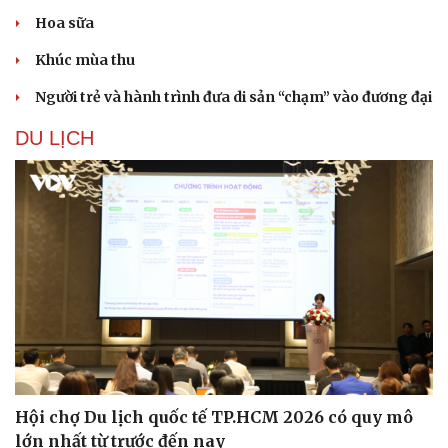
Nhi khoa
Nam khoa
Hoa sữa
Làm đẹp - giảm cân
Khúc mùa thu
Phòng mạch online
Ăn sạch sống khỏe
Người trẻ và hành trình đưa di sản “chạm” vào đương đại
DU LỊCH
Hội chợ Du lịch quốc tế TP.HCM 2026 có quy mô
lớn nhất từ trước đến nay