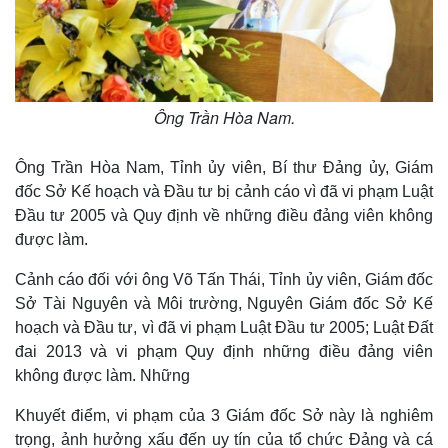
Thế giới
Multimedia
Quan sát
Video
Cuộc sống đó đây
Ảnh
Hồ sơ
E-Magazine
Ông Trần Hòa Nam.
Infographic
Ông Trần Hòa Nam, Tỉnh ủy viên, Bí thư Đảng ủy, Giám
đốc Sở Kế hoạch và Đầu tư bị cảnh cáo vì đã vi phạm Luật
Đầu tư 2005 và Quy định về những điều đảng viên không
được làm.
Cảnh cáo đối với ông Võ Tấn Thái, Tỉnh ủy viên, Giám đốc
Sở Tài Nguyên và Môi trường, Nguyên Giám đốc Sở Kế
hoạch và Đầu tư, vì đã vi phạm Luật Đầu tư 2005; Luật Đất
đai 2013 và vi phạm Quy định những điều đảng viên
không được làm. Những
Khuyết điểm, vi phạm của 3 Giám đốc Sở này là nghiêm
trọng, ảnh hưởng xấu đến uy tín của tổ chức Đảng và cá