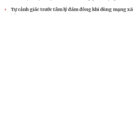
Tự cảnh giác trước tâm lý đám đông khi dùng mạng xã
hội
Khi mạng xã hội thành nơi phán xử
XÂY DỰNG, CHỈNH ĐỐN ĐẢNG
Điểm mới đột phá trong Chỉ thị số 07 về thực
hành tư tưởng, phong cách Hồ Chí Minh