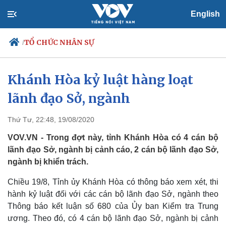
English
TỔ CHỨC NHÂN SỰ
/
Khánh Hòa kỷ luật hàng loạt
lãnh đạo Sở, ngành
Chính trị
Xã hội
Đảng
Tin 24h
Tổ chức nhân sự
Dự báo thời tiết
Thứ Tư, 22:48, 19/08/2020
Quốc hội
Giáo dục
VOV.VN - Trong đợt này, tỉnh Khánh Hòa có 4 cán bộ
Nhận diện sự thật
Dấu ấn VOV
lãnh đạo Sở, ngành bị cảnh cáo, 2 cán bộ lãnh đạo Sở,
Việc làm
ngành bị khiển trách.
Biển đảo
Chiều 19/8, Tỉnh ủy Khánh Hòa có thông báo xem xét, thi
hành kỷ luật đối với các cán bộ lãnh đạo Sở, ngành theo
Thông báo kết luận số 680 của Ủy ban Kiểm tra Trung
ương. Theo đó, có 4 cán bộ lãnh đạo Sở, ngành bị cảnh