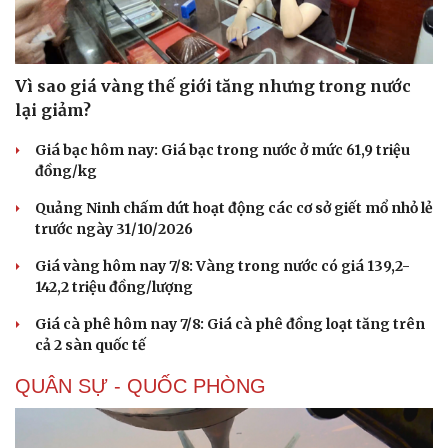
Vì sao giá vàng thế giới tăng nhưng trong nước
lại giảm?
Doanh nghiệp
Công nghệ
Thông tin doanh nghiệp
Sành điệu
Giá bạc hôm nay: Giá bạc trong nước ở mức 61,9 triệu
Doanh nghiệp 24h
Tin Công nghệ
đồng/kg
Doanh nhân
Trải nghiệm
Vì cộng đồng
Chuyển đổi số
Quảng Ninh chấm dứt hoạt động các cơ sở giết mổ nhỏ lẻ
trước ngày 31/10/2026
Giá vàng hôm nay 7/8: Vàng trong nước có giá 139,2-
142,2 triệu đồng/lượng
Giá cà phê hôm nay 7/8: Giá cà phê đồng loạt tăng trên
cả 2 sàn quốc tế
QUÂN SỰ - QUỐC PHÒNG