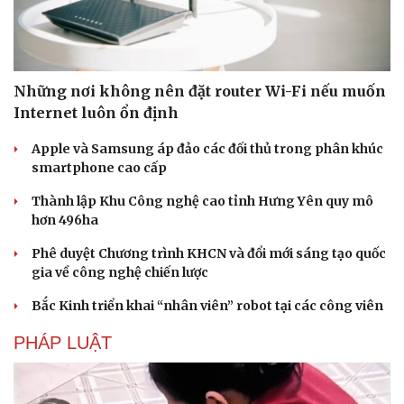
Những nơi không nên đặt router Wi-Fi nếu muốn
Internet luôn ổn định
Apple và Samsung áp đảo các đối thủ trong phân khúc
smartphone cao cấp
Thành lập Khu Công nghệ cao tỉnh Hưng Yên quy mô
Văn hóa
Giải trí
hơn 496ha
Sân khấu - Điện ảnh
Nghệ sĩ
Phê duyệt Chương trình KHCN và đổi mới sáng tạo quốc
Văn học
Thời trang
gia về công nghệ chiến lược
Âm nhạc
Sao Việt
Di sản
Bắc Kinh triển khai “nhân viên” robot tại các công viên
PHÁP LUẬT