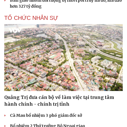
Bàn giao nhóm đối tượng bị Interpol truy nã đỏ, lừa đảo
hơn 327 tỷ đồng
TỔ CHỨC NHÂN SỰ
Quảng Trị đưa cán bộ về làm việc tại trung tâm
hành chính - chính trị tỉnh
Cà Mau bổ nhiệm 3 phó giám đốc sở
Bổ nhiệm 2 Thứ trưởng Bộ Ngoại giao