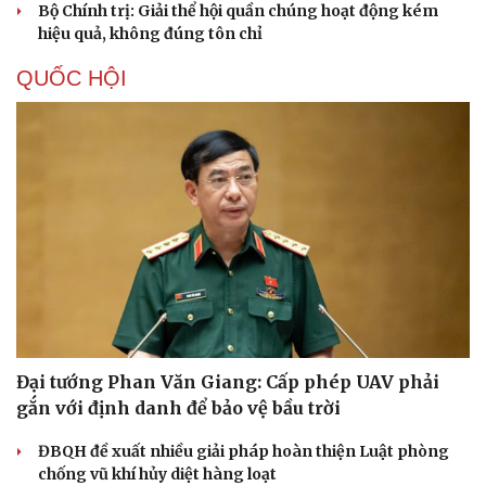
Bộ Chính trị: Giải thể hội quần chúng hoạt động kém
hiệu quả, không đúng tôn chỉ
QUỐC HỘI
Doanh nghiệp
Công nghệ
Thông tin doanh nghiệp
Sành điệu
Đại tướng Phan Văn Giang: Cấp phép UAV phải
Doanh nghiệp 24h
Tin Công nghệ
gắn với định danh để bảo vệ bầu trời
Doanh nhân
Trải nghiệm
Vì cộng đồng
Chuyển đổi số
ĐBQH đề xuất nhiều giải pháp hoàn thiện Luật phòng
chống vũ khí hủy diệt hàng loạt