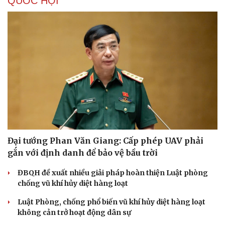
QUỐC HỘI
Du lịch
Podcast
Đại tướng Phan Văn Giang: Cấp phép UAV phải
Tư vấn
Câu chuyện thời sự
gắn với định danh để bảo vệ bầu trời
Săn Tour
Đọc truyện đêm khuya
check-in
Cửa sổ tình yêu
ĐBQH đề xuất nhiều giải pháp hoàn thiện Luật phòng
Kể chuyện cho bé
chống vũ khí hủy diệt hàng loạt
Hạt giống tâm hồn
Luật Phòng, chống phổ biến vũ khí hủy diệt hàng loạt
không cản trở hoạt động dân sự