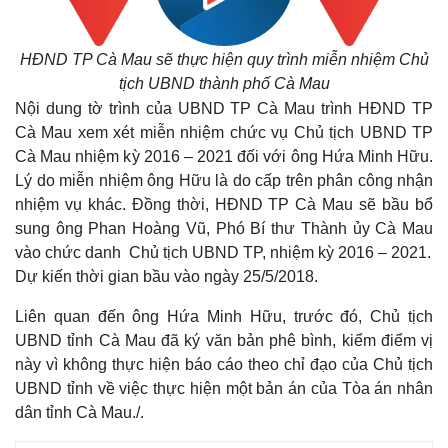
HĐND TP Cà Mau sẽ thực hiện quy trình miễn nhiệm Chủ
tịch UBND thành phố Cà Mau
Nội dung tờ trình của UBND TP Cà Mau trình HĐND TP
Cà Mau xem xét miễn nhiệm chức vụ Chủ tịch UBND TP
Cà Mau nhiệm kỳ 2016 – 2021 đối với ông Hứa Minh Hữu.
Lý do miễn nhiệm ông Hữu là do cấp trên phân công nhận
nhiệm vụ khác. Đồng thời, HĐND TP Cà Mau sẽ bầu bổ
sung ông Phan Hoàng Vũ, Phó Bí thư Thành ủy Cà Mau
vào chức danh Chủ tịch UBND TP, nhiệm kỳ 2016 – 2021.
Dự kiến thời gian bầu vào ngày 25/5/2018.
Liên quan đến ông Hứa Minh Hữu, trước đó, Chủ tịch
Thế giới
Multimedia
UBND tỉnh Cà Mau đã ký văn bản phê bình, kiểm điểm vị
Quan sát
Video
này vì không thực hiện báo cáo theo chỉ đạo của Chủ tịch
Cuộc sống đó đây
Ảnh
UBND tỉnh về việc thực hiện một bản án của Tòa án nhân
Hồ sơ
E-Magazine
dân tỉnh Cà Mau./.
Infographic