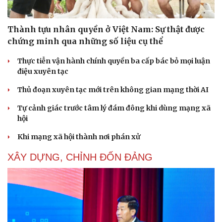
Dinh dưỡng - món ngon
Nhà đẹp
Cây thuốc
Blog
Sản phụ khoa
Tình yêu - Gia đình
Thành tựu nhân quyền ở Việt Nam: Sự thật được
Nhi khoa
chứng minh qua những số liệu cụ thể
Nam khoa
Làm đẹp - giảm cân
Thực tiễn vận hành chính quyền ba cấp bác bỏ mọi luận
Phòng mạch online
điệu xuyên tạc
Ăn sạch sống khỏe
Thủ đoạn xuyên tạc mới trên không gian mạng thời AI
Tự cảnh giác trước tâm lý đám đông khi dùng mạng xã
hội
Khi mạng xã hội thành nơi phán xử
XÂY DỰNG, CHỈNH ĐỐN ĐẢNG