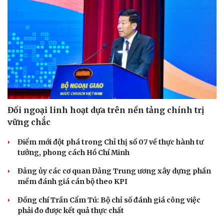
Thể thao
Ô tô - Xe máy
Đối ngoại linh hoạt dựa trên nền tảng chính trị
Bóng đá
Ô tô
vững chắc
Lịch thi đấu bóng đá
Xe máy
Thế giới thể thao
Tư vấn
Điểm mới đột phá trong Chỉ thị số 07 về thực hành tư
eSports
tưởng, phong cách Hồ Chí Minh
Hậu trường
Đảng ủy các cơ quan Đảng Trung ương xây dựng phần
mềm đánh giá cán bộ theo KPI
Đồng chí Trần Cẩm Tú: Bộ chỉ số đánh giá công việc
phải đo được kết quả thực chất