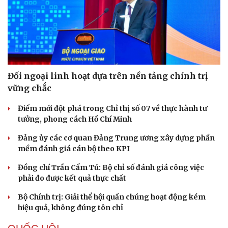
Đối ngoại linh hoạt dựa trên nền tảng chính trị
Văn hóa
Giải trí
vững chắc
Sân khấu - Điện ảnh
Nghệ sĩ
Điểm mới đột phá trong Chỉ thị số 07 về thực hành tư
Văn học
Thời trang
tưởng, phong cách Hồ Chí Minh
Âm nhạc
Sao Việt
Di sản
Đảng ủy các cơ quan Đảng Trung ương xây dựng phần
mềm đánh giá cán bộ theo KPI
Đồng chí Trần Cẩm Tú: Bộ chỉ số đánh giá công việc
phải đo được kết quả thực chất
Bộ Chính trị: Giải thể hội quần chúng hoạt động kém
hiệu quả, không đúng tôn chỉ