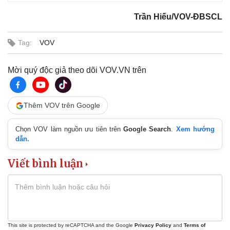
Bất động sản
Giá vàng
Trần Hiếu/VOV-ĐBSCL
Khởi nghiệp
Tiêu dùng
Tỷ giá
Chứng khoán
Tag:
VOV
Giá cà phê
Mời quý độc giả theo dõi VOV.VN trên
Thêm VOV trên Google
Chọn VOV làm nguồn ưu tiên trên
Google Search
.
Xem hướng
dẫn.
Viết bình luận
This site is protected by reCAPTCHA and the Google
Privacy Policy
and
Terms of