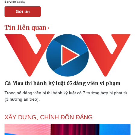
Service
apply.
Gửi tin
Tin liên quan
Pháp luật
Quân sự - Quốc phòng
Vụ án
Vũ khí
Tin nóng
Việt Nam
Tư vấn luật
Phân tích
Cà Mau thi hành kỷ luật 65 đảng viên vi phạm
Trong số đảng viên bị thi hành kỷ luật có 7 trường hợp bị phạt tù
(3 hưởng án treo).
XÂY DỰNG, CHỈNH ĐỐN ĐẢNG