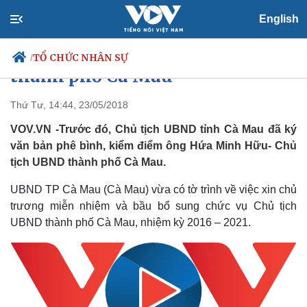
English
Xin miễn nhiệm Chủ tịch UBND
TỔ CHỨC NHÂN SỰ
/
thành phố Cà Mau
Thứ Tư, 14:44, 23/05/2018
VOV.VN -Trước đó, Chủ tịch UBND tỉnh Cà Mau đã ký
Chính trị
Xã hội
văn bản phê bình, kiểm điểm ông Hứa Minh Hữu- Chủ
Đảng
Tin 24h
tịch UBND thành phố Cà Mau.
Tổ chức nhân sự
Dự báo thời tiết
Quốc hội
Giáo dục
UBND TP Cà Mau (Cà Mau) vừa có tờ trình về việc xin chủ
Nhận diện sự thật
Dấu ấn VOV
Việc làm
trương miễn nhiệm và bầu bổ sung chức vụ Chủ tịch
Biển đảo
UBND thành phố Cà Mau, nhiệm kỳ 2016 – 2021.