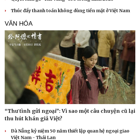
Thúc đẩy thanh toán không dùng tiền mặt ở Việt Nam
VĂN HÓA
“Thư tình gửi ngoại”: Vì sao một câu chuyện cũ lại
Du lịch
Podcast
thu hút khán giả Việt?
Tư vấn
Câu chuyện thời sự
Săn Tour
Đọc truyện đêm khuya
Đà Nẵng kỷ niệm 50 năm thiết lập quan hệ ngoại giao
check-in
Cửa sổ tình yêu
Việt Nam - Thái Lan
Kể chuyện cho bé