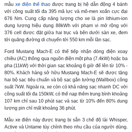
mẫu
xe điện thể thao
được trang bị hệ dẫn động 4 bánh
với công suất tối đa 395 mã lực và mô-men xoắn cực đại
676 Nm. Cung cấp năng lượng cho xe là pin lithium-ion
dung lượng hiệu dụng 88kWh với phạm vi mở rộng với
376 cell được đặt giữa hai trục và bên dưới sàn xe, đem
tới quãng đường di chuyển tới 550 km mỗi lần sạc.
Ford Mustang Mach-E có thể tiếp nhận dòng điện xoay
chiều (AC) thông qua nguồn điện một pha (7.4kW) hoặc ba
pha (11kW) với thời gian sạc khoảng 6 giờ để lên từ 10% -
80%. Khách hàng sở hữu Mustang Mach-E sẽ được tặng
hai bộ sạc tiêu chuẩn và bộ sạc gắn tường (Wallbox) công
suất 7kW. Ngoài ra, xe còn có khả năng sạc nhanh DC với
công suất tối đa 150kW, có thể nạp thêm trung bình khoảng
107 km chỉ sau 10 phút sạc và sạc từ 10% đến 80% dung
Kinh tế
Thị trường
lượng pin chỉ mất khoảng 36 phút.
Bất động sản
Giá vàng
Khởi nghiệp
Tiêu dùng
Mẫu xe điện này được trang bị sẵn 3 chế độ lái Whisper,
Tỷ giá
Active và Untame tùy chỉnh theo nhu cầu của người dùng.
Chứng khoán