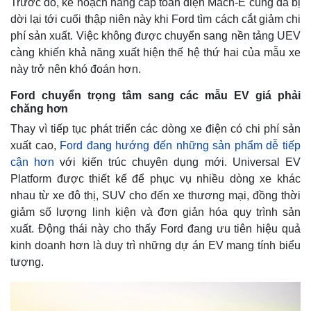
Trước đó, kế hoạch nâng cấp toàn diện Mach-E cũng đã bị
dời lại tới cuối thập niên này khi Ford tìm cách cắt giảm chi
phí sản xuất. Việc không được chuyển sang nền tảng UEV
càng khiến khả năng xuất hiện thế hệ thứ hai của mẫu xe
này trở nên khó đoán hơn.
Ford chuyển trọng tâm sang các mẫu EV giá phải
chăng hơn
Thay vì tiếp tục phát triển các dòng xe điện có chi phí sản
xuất cao,
Ford đang hướng đến những sản phẩm dễ tiếp
cận hơn
với kiến trúc chuyên dụng mới. Universal EV
Platform được thiết kế để phục vụ nhiều dòng xe khác
nhau từ xe đô thị, SUV cho đến xe thương mại, đồng thời
giảm số lượng linh kiện và đơn giản hóa quy trình sản
xuất. Động thái này cho thấy Ford đang ưu tiên hiệu quả
kinh doanh hơn là duy trì những dự án EV mang tính biểu
tượng.