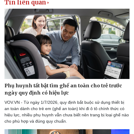
Tin liên quan
Doanh nghiệp
Công nghệ
Thông tin doanh nghiệp
Sành điệu
Doanh nghiệp 24h
Tin Công nghệ
Doanh nhân
Trải nghiệm
Vì cộng đồng
Chuyển đổi số
Phụ huynh tất bật tìm ghế an toàn cho trẻ trước
ngày quy định có hiệu lực
VOV.VN - Từ ngày 1/7/2026, quy định bắt buộc sử dụng thiết bị
an toàn dành cho trẻ em (ghế an toàn) khi đi ô tô chính thức có
hiệu lực, nhiều phụ huynh vẫn chưa biết nên trang bị loại ghế nào
cho phù hợp và đúng quy chuẩn.