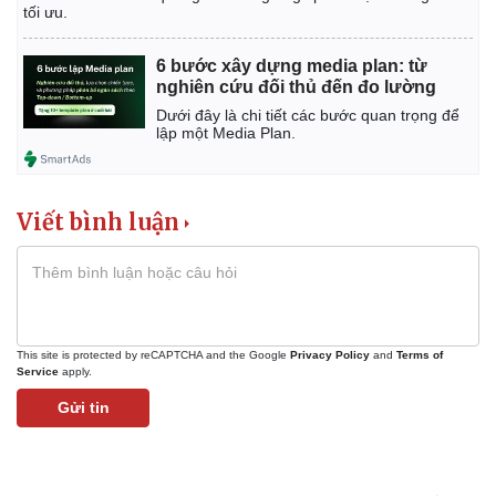
Vụ án
Vũ khí
tối ưu.
Tin nóng
Việt Nam
Tư vấn luật
Phân tích
6 bước xây dựng media plan: từ
nghiên cứu đối thủ đến đo lường
Dưới đây là chi tiết các bước quan trọng để
lập một Media Plan.
Viết bình luận
This site is protected by reCAPTCHA and the Google
Privacy Policy
and
Terms of
Service
apply.
Gửi tin