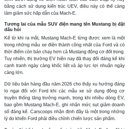
bằng cách sử dụng kiến ​​trúc UEV, điều này có thể càng
làm giảm sức hấp dẫn của Mach-E.
Tương lai của mẫu SUV điện mang tên Mustang bị đặt
dấu hỏi
Kể từ khi ra mắt, Mustang Mach-E từng được xem là một
trong những mẫu xe điện thành công nhất của Ford và có
thời điểm còn bán chạy hơn cả Mustang động cơ đốt trong.
Tuy nhiên, thị trường EV hiện nay đã thay đổi đáng kể khi
cạnh tranh ngày càng khốc liệt và áp lực lợi nhuận ngày
càng lớn.
Thế giới
Multimedia
Dữ liệu bán hàng đầu năm 2026 cho thấy xu hướng đáng
lo ngại đối với Ford khi các mẫu xe sử dụng động cơ
Quan sát
Video
Cuộc sống đó đây
Ảnh
truyền thống tăng trưởng mạnh, trong khi nhiều dòng EV,
Hồ sơ
E-Magazine
bao gồm Mustang Mach-E, ghi nhận mức sụt giảm doanh
Infographic
số đáng kể. Carscoops nhận định đây là một trong những
lý do khiến Ford phải điều chỉnh chiến lược sản phẩm.