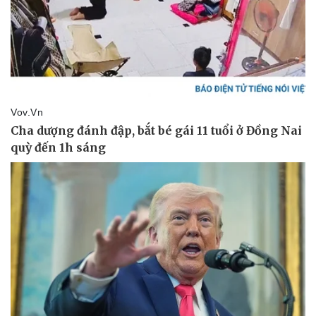
Thể thao
Ô tô - Xe máy
Bóng đá
Ô tô
Lịch thi đấu bóng đá
Xe máy
Thế giới thể thao
Tư vấn
eSports
Hậu trường