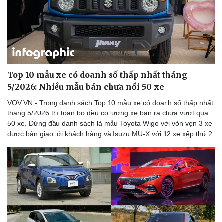
Top 10 mẫu xe có doanh số thấp nhất tháng
Sức khỏe
Đời sống
5/2026: Nhiều mẫu bán chưa nổi 50 xe
Dinh dưỡng - món ngon
Nhà đẹp
Cây thuốc
Blog
VOV.VN - Trong danh sách Top 10 mẫu xe có doanh số thấp nhất
Sản phụ khoa
Tình yêu - Gia đình
tháng 5/2026 thì toàn bộ đều có lượng xe bán ra chưa vượt quá
Nhi khoa
50 xe. Đứng đầu danh sách là mẫu Toyota Wigo với vỏn vẹn 3 xe
Nam khoa
được bàn giao tới khách hàng và Isuzu MU-X với 12 xe xếp thứ 2.
Làm đẹp - giảm cân
Phòng mạch online
Ăn sạch sống khỏe