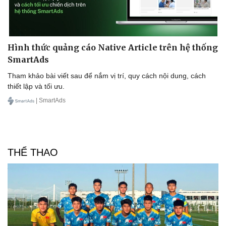
Hình thức quảng cáo Native Article trên hệ thống
SmartAds
Tham khảo bài viết sau để nắm vị trí, quy cách nội dung, cách
thiết lập và tối ưu.
| SmartAds
Văn hóa
Giải trí
THỂ THAO
Sân khấu - Điện ảnh
Nghệ sĩ
Văn học
Thời trang
Âm nhạc
Sao Việt
Di sản