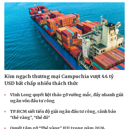
Kim ngạch thương mại Campuchia vượt 44 tỷ
USD bất chấp nhiều thách thức
Vĩnh Long quyết liệt tháo gỡ vướng mắc, đẩy nhanh giải
ngân vốn đầu tư công
TP.HCM siết tiến độ giải ngân đầu tư công, cảnh báo
“thẻ vàng”, “thẻ đỏ”
Quyết tâm gỡ “Thẻ vàng” IUU trong năm 2026