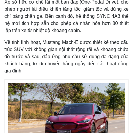
Xe sở hữu cơ chế lái một bàn đạp (One-Pedal Drive), cho
Giá cà phê
phép người lái điều khiển tăng tốc, giảm tốc và dừng xe
chỉ bằng chân ga. Bên cạnh đó, hệ thống SYNC 4A3 thế
hệ mới tích hợp sẵn cho phép cá nhân hóa hơn 80 thiết
lập trên xe từ nhiệt độ khoang cabin.
Về tính linh hoạt, Mustang Mach-E được thiết kế theo cấu
trúc SUV với không gian nội thất rộng rãi và khoang chứa
đồ trước và sau, đáp ứng nhu cầu sử dụng đa dạng của
khách hàng, từ di chuyển hàng ngày đến các hoạt động
gia đình.