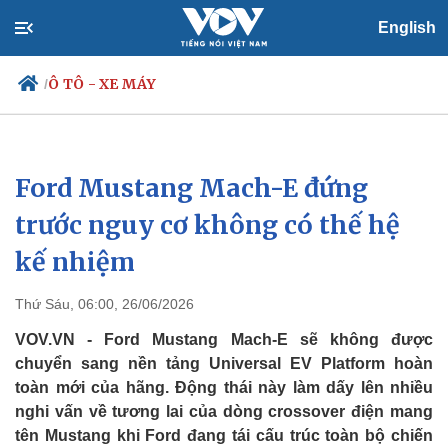
English
Ô TÔ - XE MÁY
/
Ford Mustang Mach-E đứng
Chính trị
Xã hội
Đảng
Tin 24h
trước nguy cơ không có thế hệ
Tổ chức nhân sự
Dự báo thời tiết
kế nhiệm
Quốc hội
Giáo dục
Nhận diện sự thật
Dấu ấn VOV
Việc làm
Thứ Sáu, 06:00, 26/06/2026
Biển đảo
VOV.VN - Ford Mustang Mach-E sẽ không được
chuyển sang nền tảng Universal EV Platform hoàn
toàn mới của hãng. Động thái này làm dấy lên nhiều
nghi vấn về tương lai của dòng crossover điện mang
tên Mustang khi Ford đang tái cấu trúc toàn bộ chiến