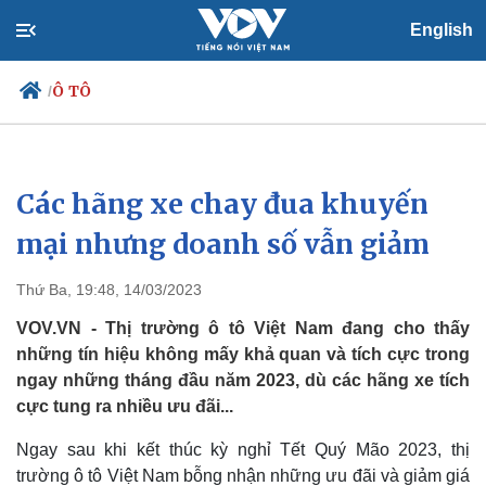
English
Ô TÔ
/
Các hãng xe chay đua khuyến
Chính trị
Xã hội
Đảng
Tin 24h
mại nhưng doanh số vẫn giảm
Tổ chức nhân sự
Dự báo thời tiết
Quốc hội
Giáo dục
Thứ Ba, 19:48, 14/03/2023
Nhận diện sự thật
Dấu ấn VOV
Việc làm
VOV.VN - Thị trường ô tô Việt Nam đang cho thấy
Biển đảo
những tín hiệu không mấy khả quan và tích cực trong
ngay những tháng đầu năm 2023, dù các hãng xe tích
cực tung ra nhiều ưu đãi...
Ngay sau khi kết thúc kỳ nghỉ Tết Quý Mão 2023, thị
trường ô tô Việt Nam bỗng nhận những ưu đãi và giảm giá