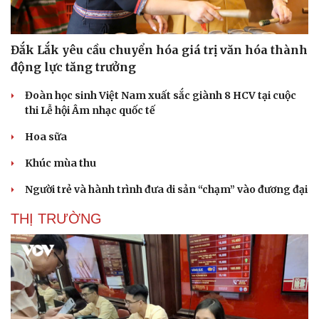
Đắk Lắk yêu cầu chuyển hóa giá trị văn hóa thành
động lực tăng trưởng
Đoàn học sinh Việt Nam xuất sắc giành 8 HCV tại cuộc
thi Lễ hội Âm nhạc quốc tế
Hoa sữa
Khúc mùa thu
Người trẻ và hành trình đưa di sản “chạm” vào đương đại
THỊ TRƯỜNG
Du lịch
Podcast
Tư vấn
Câu chuyện thời sự
Săn Tour
Đọc truyện đêm khuya
check-in
Cửa sổ tình yêu
Kể chuyện cho bé