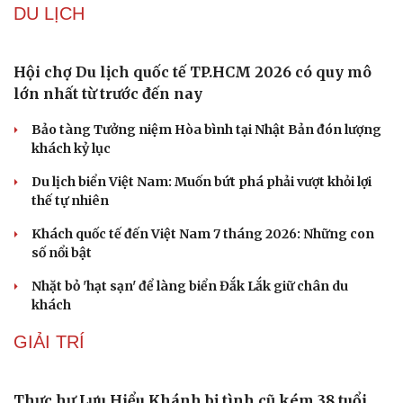
da?
Tuổi 70 uống 5 loại thuốc mỗi ngày: Giá như chuẩn bị từ
tuổi 40
Tại sao cần cấm kinh doanh khí N2O (khí cười) ngoài
mục đích y tế?
Loại lá vừa cay vừa đắng là vị thuốc bổ gan, biết dùng
sức khoẻ càng thăng hạng
DU LỊCH