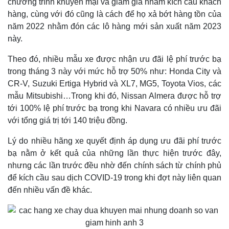
chương trình khuyến mại và giảm giá nhằm kích cầu khách
Giá cà phê
hàng, cùng với đó cũng là cách để họ xả bớt hàng tồn của
năm 2022 nhằm đón các lô hàng mới sản xuất năm 2023
này.
Theo đó, nhiều mẫu xe được nhận ưu đãi lệ phí trước bạ
trong tháng 3 này với mức hỗ trợ 50% như: Honda City và
CR-V, Suzuki Ertiga Hybrid và XL7, MG5, Toyota Vios, các
mẫu Mitsubishi…Trong khi đó, Nissan Almera được hỗ trợ
tới 100% lệ phí trước bạ trong khi Navara có nhiều ưu đãi
với tổng giá trị tới 140 triệu đồng.
Lý do nhiều hãng xe quyết định áp dụng ưu đãi phí trước
bạ nằm ở kết quả của những lần thực hiện trước đây,
nhưng các lần trước đều nhờ đến chính sách từ chính phủ
để kích cầu sau dịch COVID-19 trong khi đợt này liên quan
đến nhiều vấn đề khác.