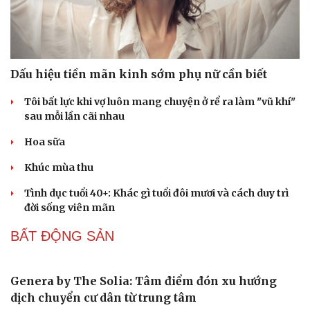
Thực hư Lưu Hiểu Khánh bị tình cũ kém 38 tuổi
vượt ngàn cây số đến Bắc Kinh đòi nợ
Vì sao Marvel cần Tom Holland hơn bao giờ hết?
Điều gì khiến BLACKPINK trở thành biểu tượng của K-
pop sau 10 năm?
Vì sao Christopher Nolan xem rapper là hậu duệ của
những thi sĩ hát rong?
Kỳ Duyên - Steven Nguyễn gây tò mò với loạt cảnh táo
bạo trong Chị chị em em 3