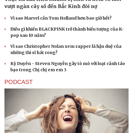
Hội chợ Du lịch quốc tế TP.HCM 2026 có quy mô
lớn nhất từ trước đến nay
Bảo tàng Tưởng niệm Hòa bình tại Nhật Bản đón lượng
khách kỷ lục
Du lịch biển Việt Nam: Muốn bứt phá phải vượt khỏi lợi
thế tự nhiên
Khách quốc tế đến Việt Nam 7 tháng 2026: Những con
số nổi bật
Nhặt bỏ 'hạt sạn' để làng biển Đắk Lắk giữ chân du
khách
GIẢI TRÍ