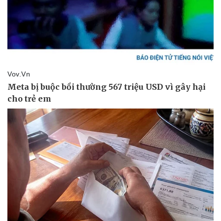
Doanh nghiệp
Công nghệ
Thông tin doanh nghiệp
Sành điệu
Doanh nghiệp 24h
Tin Công nghệ
Doanh nhân
Trải nghiệm
Vì cộng đồng
Chuyển đổi số