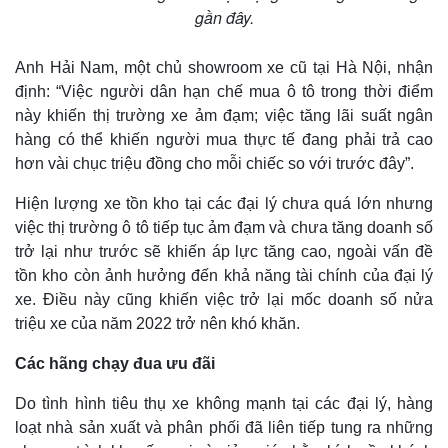
gần đây.
Anh Hải Nam, một chủ showroom xe cũ tại Hà Nội, nhận
định: “Việc người dân hạn chế mua ô tô trong thời điểm
này khiến thị trường xe ảm đạm; việc tăng lãi suất ngân
hàng có thể khiến người mua thực tế đang phải trả cao
hơn vài chục triệu đồng cho mỗi chiếc so với trước đây”.
Hiện lượng xe tồn kho tại các đại lý chưa quá lớn nhưng
việc thị trường ô tô tiếp tục ảm đạm và chưa tăng doanh số
trở lại như trước sẽ khiến áp lực tăng cao, ngoài vấn đề
tồn kho còn ảnh hưởng đến khả năng tài chính của đại lý
xe. Điều này cũng khiến việc trở lại mốc doanh số nửa
triệu xe của năm 2022 trở nên khó khăn.
Kinh tế
Thị trường
Các hãng chạy đua ưu đãi
Bất động sản
Giá vàng
Khởi nghiệp
Tiêu dùng
Do tình hình tiêu thụ xe không mạnh tại các đại lý, hàng
Tỷ giá
loạt nhà sản xuất và phân phối đã liên tiếp tung ra những
Chứng khoán