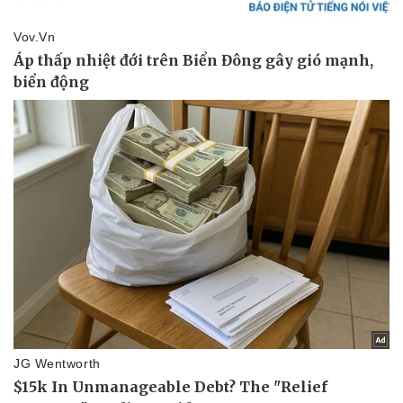
Thể thao
Ô tô - Xe máy
Bóng đá
Ô tô
Lịch thi đấu bóng đá
Xe máy
Thế giới thể thao
Tư vấn
eSports
Hậu trường