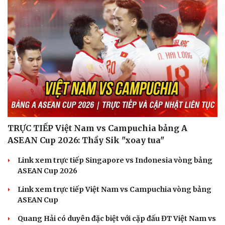
TRỰC TIẾP Việt Nam vs Campuchia bảng A
ASEAN Cup 2026: Thầy Sik "xoay tua"
Văn hóa
Giải trí
Link xem trực tiếp Singapore vs Indonesia vòng bảng
Sân khấu - Điện ảnh
Nghệ sĩ
ASEAN Cup 2026
Văn học
Thời trang
Âm nhạc
Sao Việt
Link xem trực tiếp Việt Nam vs Campuchia vòng bảng
Di sản
ASEAN Cup
Quang Hải có duyên đặc biệt với cặp đấu ĐT Việt Nam vs