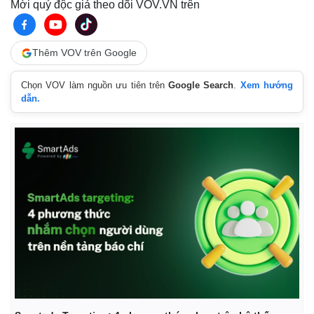
Vụ án
Vũ khí
Mời quý độc giả theo dõi VOV.VN trên
Tin nóng
Việt Nam
Tư vấn luật
Phân tích
Thêm VOV trên Google
Chọn VOV làm nguồn ưu tiên trên
Google Search
.
Xem hướng
dẫn.