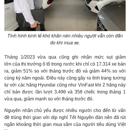
Tình hình kinh tế khó khăn nên nhiều người vẫn còn đắn
đo khi mua xe.
Tháng 1/2023 vừa qua cũng ghi nhận mức sụt giảm
lớn của thị trường ô tô trong nước khi chỉ có 17.314 xe bán
ra, giảm 51% so với tháng trước đó và giảm 44% so với
cùng kỳ năm ngoái. Điều này cũng gây ra tình trạng tương
Thế giới
Multimedia
tự với các hãng Hyundai cũng như VinFast khi 2 hãng này
Quan sát
Video
chỉ bán được lần lượt 3.496 và 358 chiếc trong tháng 1
Cuộc sống đó đây
Ảnh
vừa qua, giảm mạnh so với tháng trước đó.
Hồ sơ
E-Magazine
Infographic
Nguyên nhân chủ yếu được nhiều người cho đến từ vấn
đề trùng thời gian với dịp nghỉ Tết Nguyên đán nên đã rút
ngắn khoảng thời gian mua sắm của người tiêu dùng Việt