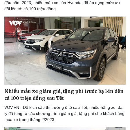
đầu năm 2023, nhiều mẫu xe của Hyundai đã áp dụng mức ưu
đãi lên tới cả 100 triệu đồng.
Sức khỏe
Đời sống
Dinh dưỡng - món ngon
Nhà đẹp
Cây thuốc
Blog
Sản phụ khoa
Tình yêu - Gia đình
Nhi khoa
Nam khoa
Làm đẹp - giảm cân
Phòng mạch online
Nhiều mẫu xe giảm giá, tặng phí trước bạ lên đến
Ăn sạch sống khỏe
cả 100 triệu đồng sau Tết
VOV.VN - Để kích cầu thị trường ô tô sau Tết, nhiều hãng xe, đại
lý đã tung ra các chương trình giảm giá, tặng phí cho khách hàng
mua xe trong tháng 2/2023.