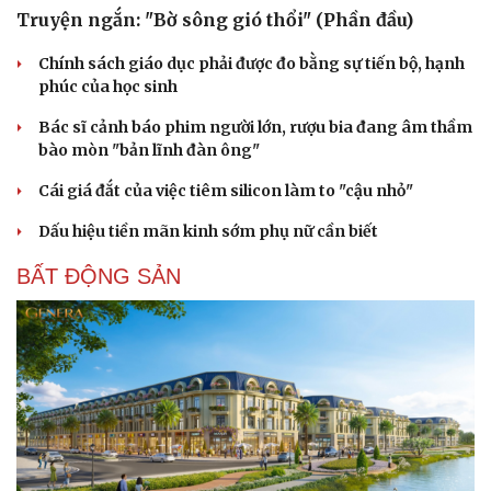
Truyện ngắn: "Bờ sông gió thổi" (Phần đầu)
Chính sách giáo dục phải được đo bằng sự tiến bộ, hạnh
phúc của học sinh
Bác sĩ cảnh báo phim người lớn, rượu bia đang âm thầm
bào mòn "bản lĩnh đàn ông"
Cái giá đắt của việc tiêm silicon làm to "cậu nhỏ"
Dấu hiệu tiền mãn kinh sớm phụ nữ cần biết
BẤT ĐỘNG SẢN