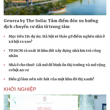
Genera by The Solia: Tâm điểm đón xu hướng
dịch chuyển cư dân từ trung tâm
Mục tiêu 114 dự án: Hà Nội sẽ tháo gỡ điểm nghẽn nhà ở
xã hội ra sao?
TP.HCM rà soát 16 khu đất xây dựng nhà lưu trú công
nhân
Nhà ở cho thuê: Lối mở để bình ổn thị trường và mở rộng
cơ hội an cư
Điều gì làm nên sức hút của một khu đô thị xanh?
Cải chính
KHỞI NGHIỆP