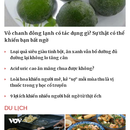
Vỏ chanh đông lạnh có tác dụng gì? Sự thật có thể
khiến bạn bất ngờ
Loại quả siêu giàu tinh bột, ăn xanh vẫn bổ dưỡng đủ
đường lại không lo tăng cân
Acid uric cao ăn măng chua được không?
Loài hoa khiến người mê, kẻ “sợ” mỗi mùa thu là vị
thuốc trong y học cổ truyền
9 lợi ích khiến nhiều người bất ngờ từ thịt ếch
DU LỊCH