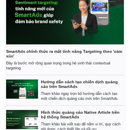
SmartAds chính thức ra mắt tính năng Targeting theo 'cảm
xúc'
Đây là bước mở rộng quan trọng trong hệ sinh thái contextual
targeting.
Hướng dẫn cách tạo chiến dịch quảng
cáo trên SmartAds
Tham khảo ngay trọn bộ hướng dẫn cách tạo
Kinh tế
Thị trường
một chiến dịch quảng cáo mới trên SmartAds.
Bất động sản
Giá vàng
Khởi nghiệp
Tiêu dùng
Hình thức quảng cáo Native Article trên
Tỷ giá
hệ thống SmartAds
Chứng khoán
Tham khảo bài viết sau để nắm vị trí, quy cách
Giá cà phê
nội dung, cách thiết lập và tối ưu.