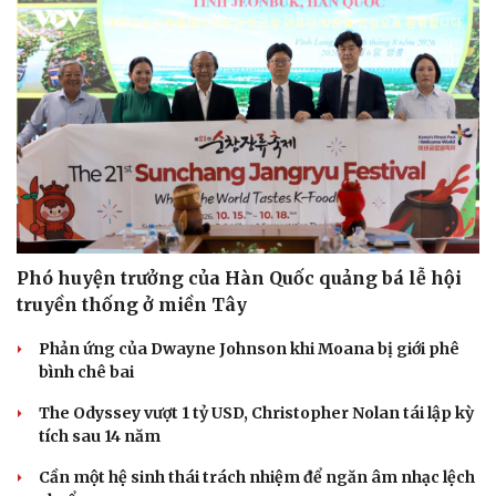
Sức khỏe
Đời sống
Dinh dưỡng - món ngon
Nhà đẹp
Cây thuốc
Blog
Sản phụ khoa
Tình yêu - Gia đình
Nhi khoa
Nam khoa
Làm đẹp - giảm cân
Phòng mạch online
Phó huyện trưởng của Hàn Quốc quảng bá lễ hội
Ăn sạch sống khỏe
truyền thống ở miền Tây
Phản ứng của Dwayne Johnson khi Moana bị giới phê
bình chê bai
The Odyssey vượt 1 tỷ USD, Christopher Nolan tái lập kỳ
tích sau 14 năm
Cần một hệ sinh thái trách nhiệm để ngăn âm nhạc lệch