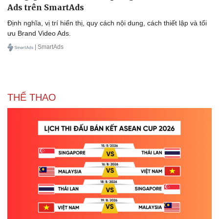
Ads trên SmartAds
Doanh nghiệp
Công nghệ
Định nghĩa, vị trí hiển thị, quy cách nội dung, cách thiết lập và tối
Thông tin doanh nghiệp
Sành điệu
ưu Brand Video Ads.
Doanh nghiệp 24h
Tin Công nghệ
| SmartAds
Doanh nhân
Trải nghiệm
Vì cộng đồng
Chuyển đổi số
THỂ THAO