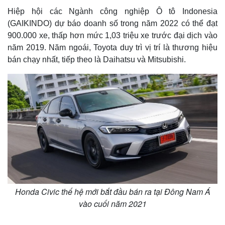
Hiệp hội các Ngành công nghiệp Ô tô Indonesia
(GAIKINDO) dự báo doanh số trong năm 2022 có thể đạt
900.000 xe, thấp hơn mức 1,03 triệu xe trước đại dịch vào
năm 2019. Năm ngoái, Toyota duy trì vị trí là thương hiệu
bán chạy nhất, tiếp theo là Daihatsu và Mitsubishi.
Thế giới
Multimedia
Quan sát
Video
Cuộc sống đó đây
Ảnh
Hồ sơ
E-Magazine
Infographic
Honda Civic thế hệ mới bắt đầu bán ra tại Đông Nam Á
vào cuối năm 2021