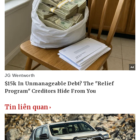
Tin liên quan
Thể thao
Ô tô - Xe máy
Bóng đá
Ô tô