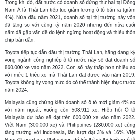
Trong khi đó, đất nước có doanh số đứng thứ hai tại Đông
Nam Á là Thái Lan tiếp tục giảm lượng ô tô bán ra (giảm
4%). Nửa đầu năm 2021, doanh số tại thị trường này vốn
đã tăng so với cùng kỳ năm 2020 nhưng đến nửa cuối
năm đã gặp vấn đề do lệnh ngừng hoạt động và thiếu thốn
chip bán dẫn.
Toyota tiếp tục dẫn đầu thị trường Thái Lan, hãng đang kỳ
vọng ngành công nghiệp ô tô nước này sẽ đạt doanh số
860.000 xe vào năm 2022. Con số này thấp hơn nhiều so
với mức 1 triệu xe mà Thái Lan đạt được vào năm 2019,
Toyota không hy vọng mức đó có thể thành hiện thực trước
năm 2024.
Malaysia cũng chứng kiến doanh số ô tô mới giảm 4% so
với năm ngoái, xuống còn 508.911 xe. Hiệp hội Ô tô
Malaysia dự báo sẽ đạt trên 600.000 xe vào năm 2022.
Việt Nam (300.000 xe) và Philippines (280.000 xe) cùng
tăng trưởng với Indonesia, lần lượt đạt 3% và 16%. Việt
Nam đã vượt qua Philippines để trở thành thị trường ô tô