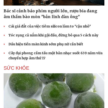
Bác sĩ cảnh báo phim người lớn, rượu bia đang
âm thầm bào mòn "bản lĩnh đàn ông"
Cái giá đắt của việc tiêm silicon làm to "cậu nhỏ"
Tóc rụng cả nắm khi gội đầu, đừng bỏ qua 5 cách này
Dấu hiệu tiền mãn kinh sớm phụ nữ cần biết
Văn hóa
Giải trí
Cây đại phong cầm tấu một bản nhạc suốt 639 năm vừa
Sân khấu - Điện ảnh
Nghệ sĩ
chuyển hợp âm thứ 17
Văn học
Thời trang
SỨC KHỎE
Âm nhạc
Sao Việt
Di sản