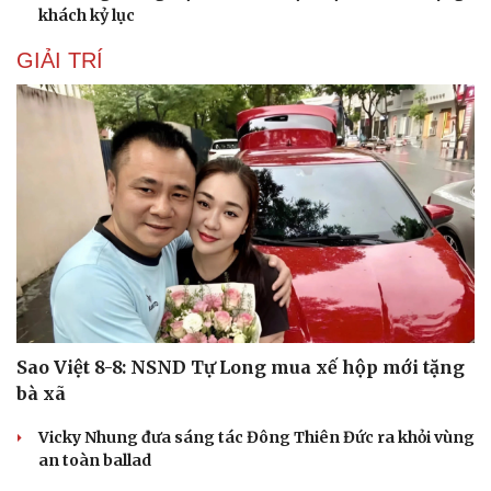
khách kỷ lục
GIẢI TRÍ
Du lịch
Podcast
Tư vấn
Câu chuyện thời sự
Săn Tour
Đọc truyện đêm khuya
check-in
Cửa sổ tình yêu
Sao Việt 8-8: NSND Tự Long mua xế hộp mới tặng
Kể chuyện cho bé
bà xã
Hạt giống tâm hồn
Vicky Nhung đưa sáng tác Đông Thiên Đức ra khỏi vùng
an toàn ballad