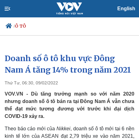
English
Ô TÔ
/
Doanh số ô tô khu vực Đông
Chính trị
Xã hội
Đảng
Tin 24h
Nam Á tăng 14% trong năm 2021
Tổ chức nhân sự
Dự báo thời tiết
Quốc hội
Giáo dục
Thứ Tư, 06:30, 09/02/2022
Nhận diện sự thật
Dấu ấn VOV
Việc làm
VOV.VN - Dù tăng trưởng mạnh so với năm 2020
Biển đảo
nhưng doanh số ô tô bán ra tại Đông Nam Á vẫn chưa
thể đạt mức tương đương với trước khi đại dịch
COVID-19 xảy ra.
Theo báo cáo mới của
Nikkei
, doanh số ô tô mới tại 6 nền
kinh tế lớn của ASEAN đạt 2,79 triệu xe vào năm 2021,