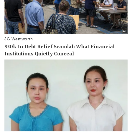
Pháp luật
Quân sự - Quốc phòng
Vụ án
Vũ khí
Tin nóng
Việt Nam