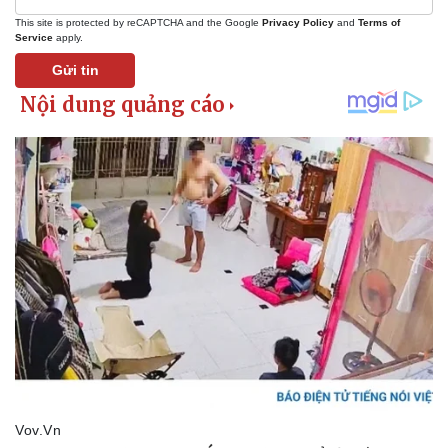
This site is protected by reCAPTCHA and the Google
Privacy Policy
and
Terms of
Service
apply.
Gửi tin