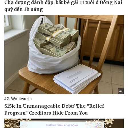
Thể thao
Ô tô - Xe máy
Bóng đá
Ô tô
Lịch thi đấu bóng đá
Xe máy
Thế giới thể thao
Tư vấn
eSports
Hậu trường