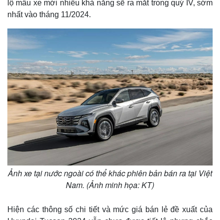
lộ mẫu xe mới nhiều khả năng sẽ ra mắt trong quý IV, sớm
nhất vào tháng 11/2024.
Ảnh xe tại nước ngoài có thể khác phiên bản bán ra tại Việt
Nam. (Ảnh minh họa: KT)
Thế giới
Multimedia
Quan sát
Video
Hiện các thông số chi tiết và mức giá bán lẻ đề xuất của
Cuộc sống đó đây
Ảnh