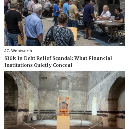
Sức khỏe
Đời sống
Dinh dưỡng - món ngon
Nhà đẹp
Cây thuốc
Blog
Sản phụ khoa
Tình yêu - Gia đình