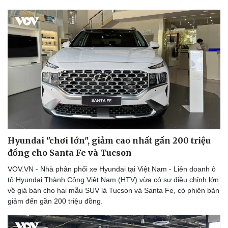
Hyundai "chơi lớn", giảm cao nhất gần 200 triệu
đồng cho Santa Fe và Tucson
VOV.VN - Nhà phân phối xe Hyundai tại Việt Nam - Liên doanh ô
Du lịch
Podcast
tô Hyundai Thành Công Việt Nam (HTV) vừa có sự điều chỉnh lớn
Tư vấn
Câu chuyện thời sự
về giá bán cho hai mẫu SUV là Tucson và Santa Fe, có phiên bản
Săn Tour
Đọc truyện đêm khuya
giảm đến gần 200 triệu đồng.
check-in
Cửa sổ tình yêu
Kể chuyện cho bé