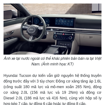
Kinh tế
Thị trường
Bất động sản
Giá vàng
Khởi nghiệp
Tiêu dùng
Tỷ giá
Chứng khoán
Giá cà phê
Ảnh xe tại nước ngoài có thể khác phiên bản bán ra tại Việt
Nam. (Ảnh minh họa: KT)
Hyundai Tucson dự kiến vẫn giữ nguyên hệ thống truyên
động trước đây với 3 tùy chọn: Động cơ xăng tăng áp 1.6L
(công suất 180 mã lực và mô-men xoắn 265 Nm), động
cơ xăng 2.0L (156 mã lực và 19 2Nm) và động cơ
Diesel 2.0L (186 mã lực và 416 Nm), cùng với hộp số ly
hợp kép 7 cấp, tự động 6 cấp hoặc tự động 8 cấp.