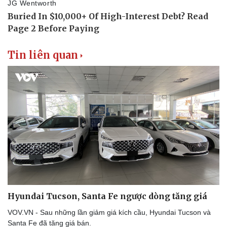
Tin liên quan
Văn hóa
Giải trí
Sân khấu - Điện ảnh
Nghệ sĩ
Văn học
Thời trang
Âm nhạc
Sao Việt
Di sản
Hyundai Tucson, Santa Fe ngược dòng tăng giá
VOV.VN - Sau những lần giảm giá kích cầu, Hyundai Tucson và
Santa Fe đã tăng giá bán.