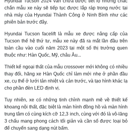
Hyundai Tucson 2024 vẫn chưa được tiết lộ nhưng chắc
Hồ sơ
E-Magazine
chắn mẫu xe này sẽ tiếp tục được lắp ráp trong nước tại
Infographic
nhà máy của Hyundai Thành Công ở Ninh Bình như các
phiên bản trước đây.
Hyundai Tucson facelift là mẫu xe được nâng cấp của
Tucson thế hệ thứ tư, mẫu xe này đã ra mắt lần đầu trên
toàn cầu vào cuối năm 2023 tại một số thị trường quen
thuộc như: Hàn Quốc, Mỹ, châu Âu...
Thiết kế ngoại thất của mẫu crossover mới không có nhiều
thay đổi, hãng xe Hàn Quốc chỉ làm mới nhẹ ở phần đầu
xe, cụ thể ở lưới tản nhiệt và cản trước, và tạo hình khác lạ
cho phần đèn LED định vị.
Tuy nhiên, xe có những tinh chỉnh mạnh mẽ về thiết kế
khoang nội thất, đặc biệt là màn hình đồng hồ và màn hình
trung tâm có cùng kích cỡ 12,3 inch, cùng với đó là vô-lăng
3 chấu mang phong cách tối giản và cần số được loại bỏ
để chuyển sang dạng nút bấm.