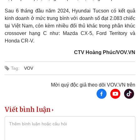
Sau 6 tháng đầu năm 2024, Hyundai Tucson có kết quả
kinh doanh ở mức trung bình với doanh số đạt 2.083 chiếc
tại Việt Nam, cón kèm nhiều đối thủ khác trong phân khúc
crossover hạng C như: Mazda CX-5, Ford Territory và
Honda CR-V.
CTV Hoàng Phúc/VOV.VN
Tag:
VOV
Mời quý độc giả theo dõi VOV.VN trên
Pháp luật
Quân sự - Quốc phòng
Vụ án
Vũ khí
Viết bình luận
Tin nóng
Việt Nam
Tư vấn luật
Phân tích