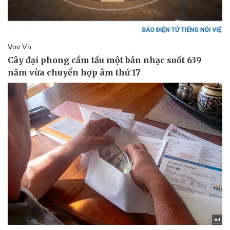
Nhi khoa
Nam khoa
Làm đẹp - giảm cân
Phòng mạch online
Ăn sạch sống khỏe