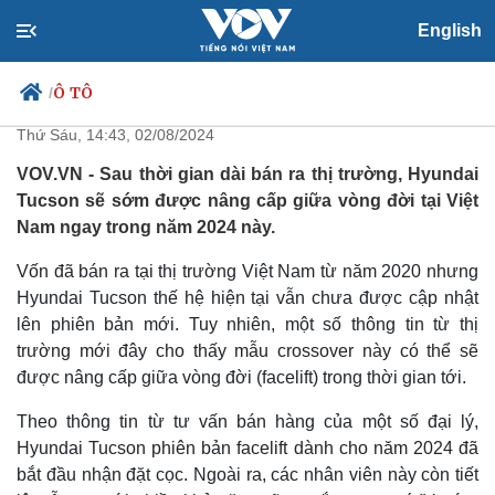
English
Hyundai Tucson sắp có phiên
bản nâng cấp tại Việt Nam
Ô TÔ
/
Thứ Sáu, 14:43, 02/08/2024
VOV.VN - Sau thời gian dài bán ra thị trường, Hyundai
Tucson sẽ sớm được nâng cấp giữa vòng đời tại Việt
Chính trị
Xã hội
Nam ngay trong năm 2024 này.
Đảng
Tin 24h
Tổ chức nhân sự
Dự báo thời tiết
Vốn đã bán ra tại thị trường Việt Nam từ năm 2020 nhưng
Quốc hội
Giáo dục
Hyundai Tucson thế hệ hiện tại vẫn chưa được cập nhật
Nhận diện sự thật
Dấu ấn VOV
lên phiên bản mới. Tuy nhiên, một số thông tin từ thị
Việc làm
trường mới đây cho thấy mẫu crossover này có thể sẽ
Biển đảo
được nâng cấp giữa vòng đời (facelift) trong thời gian tới.
Theo thông tin từ tư vấn bán hàng của một số đại lý,
Hyundai Tucson phiên bản facelift dành cho năm 2024 đã
bắt đầu nhận đặt cọc. Ngoài ra, các nhân viên này còn tiết