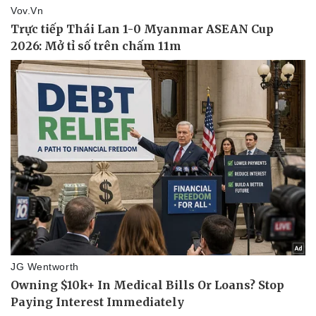
Thể thao
Ô tô - Xe máy
Bóng đá
Ô tô
Lịch thi đấu bóng đá
Xe máy
Thế giới thể thao
Tư vấn
eSports
Hậu trường