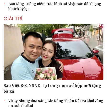
Bảo tàng Tưởng niệm Hòa bình tại Nhật Bản đón lượng
khách kỷ lục
GIẢI TRÍ
Sao Việt 8-8: NSND Tự Long mua xế hộp mới tặng
bà xã
Vicky Nhung đưa sáng tác Đông Thiên Đức ra khỏi vùng
Cải chính
an toàn ballad