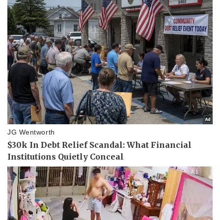
Vụ án
Vũ khí
Tin nóng
Việt Nam
Tư vấn luật
Phân tích