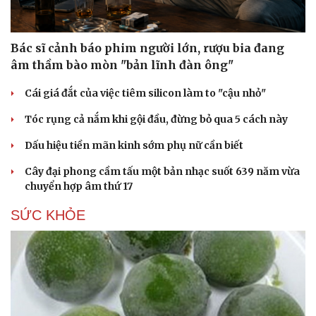
Bác sĩ cảnh báo phim người lớn, rượu bia đang
âm thầm bào mòn "bản lĩnh đàn ông"
Cái giá đắt của việc tiêm silicon làm to "cậu nhỏ"
Tóc rụng cả nắm khi gội đầu, đừng bỏ qua 5 cách này
Dấu hiệu tiền mãn kinh sớm phụ nữ cần biết
Cây đại phong cầm tấu một bản nhạc suốt 639 năm vừa
chuyển hợp âm thứ 17
SỨC KHỎE
Du lịch
Podcast
Tư vấn
Câu chuyện thời sự
Săn Tour
Đọc truyện đêm khuya
check-in
Cửa sổ tình yêu
Kể chuyện cho bé