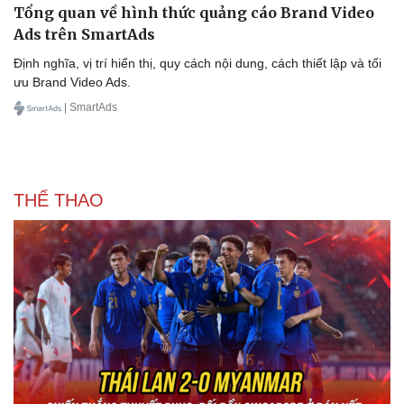
Tổng quan về hình thức quảng cáo Brand Video
Ads trên SmartAds
Định nghĩa, vị trí hiển thị, quy cách nội dung, cách thiết lập và tối
ưu Brand Video Ads.
| SmartAds
Sức khỏe
Đời sống
Dinh dưỡng - món ngon
Nhà đẹp
Cây thuốc
Blog
THỂ THAO
Sản phụ khoa
Tình yêu - Gia đình
Nhi khoa
Nam khoa
Làm đẹp - giảm cân
Phòng mạch online
Ăn sạch sống khỏe