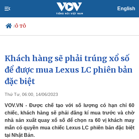
English
Ô TÔ
/
Khách hàng sẽ phải trúng xổ số
Chính trị
Xã hội
Đảng
Tin 24h
để được mua Lexus LC phiên bản
Tổ chức nhân sự
Dự báo thời tiết
đặc biệt
Quốc hội
Giáo dục
Nhận diện sự thật
Dấu ấn VOV
Việc làm
Thứ Tư, 06:00, 14/06/2023
Biển đảo
VOV.VN - Được chế tạo với số lượng có hạn chỉ 60
chiếc, khách hàng sẽ phải đăng kí mua trước và chờ
nhà sản xuất quay xổ số để chọn ra 60 vị khách may
mắn có quyền mua chiếc Lexus LC phiên bản đặc biệt
tại Nhật Bản.