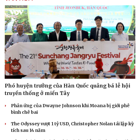
Phó huyện trưởng của Hàn Quốc quảng bá lễ hội
Văn hóa
Giải trí
truyền thống ở miền Tây
Sân khấu - Điện ảnh
Nghệ sĩ
Phản ứng của Dwayne Johnson khi Moana bị giới phê
Văn học
Thời trang
bình chê bai
Âm nhạc
Sao Việt
Di sản
The Odyssey vượt 1 tỷ USD, Christopher Nolan tái lập kỳ
tích sau 14 năm