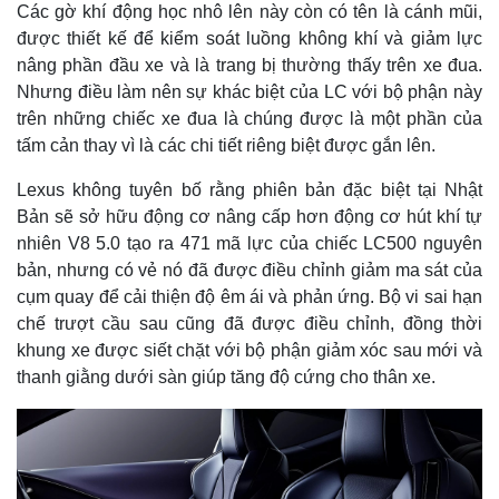
Các gờ khí động học nhô lên này còn có tên là cánh mũi,
được thiết kế để kiểm soát luồng không khí và giảm lực
nâng phần đầu xe và là trang bị thường thấy trên xe đua.
Nhưng điều làm nên sự khác biệt của LC với bộ phận này
trên những chiếc xe đua là chúng được là một phần của
tấm cản thay vì là các chi tiết riêng biệt được gắn lên.
Lexus không tuyên bố rằng phiên bản đặc biệt tại Nhật
Bản sẽ sở hữu động cơ nâng cấp hơn động cơ hút khí tự
nhiên V8 5.0 tạo ra 471 mã lực của chiếc LC500 nguyên
bản, nhưng có vẻ nó đã được điều chỉnh giảm ma sát của
cụm quay để cải thiện độ êm ái và phản ứng. Bộ vi sai hạn
Thế giới
Multimedia
chế trượt cầu sau cũng đã được điều chỉnh, đồng thời
khung xe được siết chặt với bộ phận giảm xóc sau mới và
Quan sát
Video
Cuộc sống đó đây
Ảnh
thanh giằng dưới sàn giúp tăng độ cứng cho thân xe.
Hồ sơ
E-Magazine
Infographic