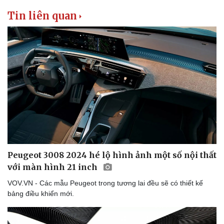
Tin liên quan
Peugeot 3008 2024 hé lộ hình ảnh một số nội thất
với màn hình 21 inch
VOV.VN - Các mẫu Peugeot trong tương lai đều sẽ có thiết kế
bảng điều khiển mới.