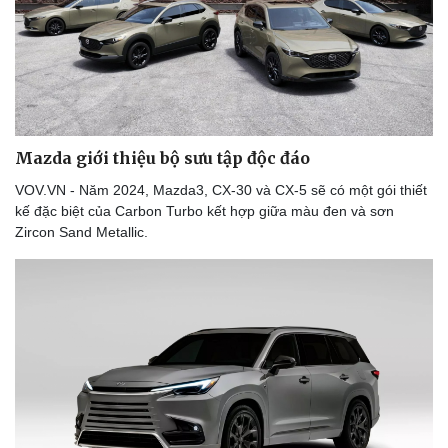
Doanh nghiệp
Công nghệ
Thông tin doanh nghiệp
Sành điệu
Doanh nghiệp 24h
Tin Công nghệ
Mazda giới thiệu bộ sưu tập độc đáo
Doanh nhân
Trải nghiệm
Vì cộng đồng
Chuyển đổi số
VOV.VN - Năm 2024, Mazda3, CX-30 và CX-5 sẽ có một gói thiết
kế đặc biệt của Carbon Turbo kết hợp giữa màu đen và sơn
Zircon Sand Metallic.