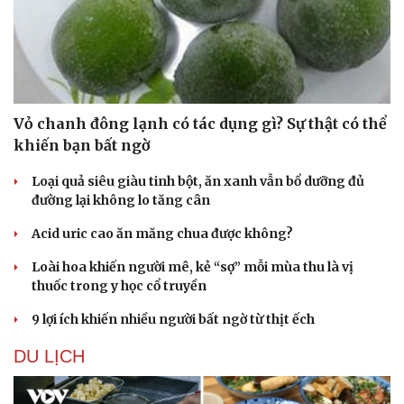
Hạt giống tâm hồn
Vỏ chanh đông lạnh có tác dụng gì? Sự thật có thể
khiến bạn bất ngờ
Loại quả siêu giàu tinh bột, ăn xanh vẫn bổ dưỡng đủ
đường lại không lo tăng cân
Acid uric cao ăn măng chua được không?
Loài hoa khiến người mê, kẻ “sợ” mỗi mùa thu là vị
thuốc trong y học cổ truyền
9 lợi ích khiến nhiều người bất ngờ từ thịt ếch
DU LỊCH