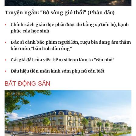
Truyện ngắn: "Bờ sông gió thổi" (Phần đầu)
Chính sách giáo dục phải được đo bằng sự tiến bộ, hạnh
phúc của học sinh
Bác sĩ cảnh báo phim người lớn, rượu bia đang âm thầm
bào mòn "bản lĩnh đàn ông"
Cái giá đắt của việc tiêm silicon làm to "cậu nhỏ"
Dấu hiệu tiền mãn kinh sớm phụ nữ cần biết
BẤT ĐỘNG SẢN