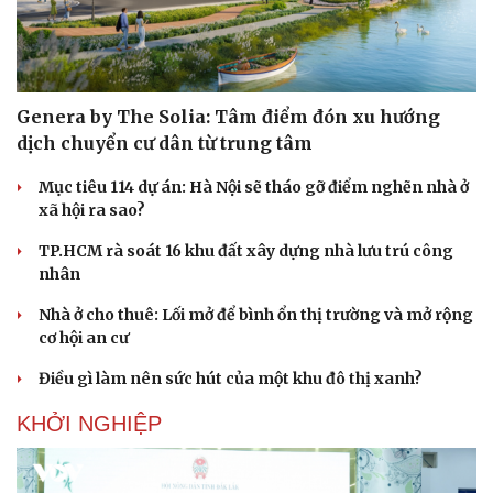
Genera by The Solia: Tâm điểm đón xu hướng
dịch chuyển cư dân từ trung tâm
Mục tiêu 114 dự án: Hà Nội sẽ tháo gỡ điểm nghẽn nhà ở
xã hội ra sao?
TP.HCM rà soát 16 khu đất xây dựng nhà lưu trú công
nhân
Nhà ở cho thuê: Lối mở để bình ổn thị trường và mở rộng
cơ hội an cư
Điều gì làm nên sức hút của một khu đô thị xanh?
KHỞI NGHIỆP