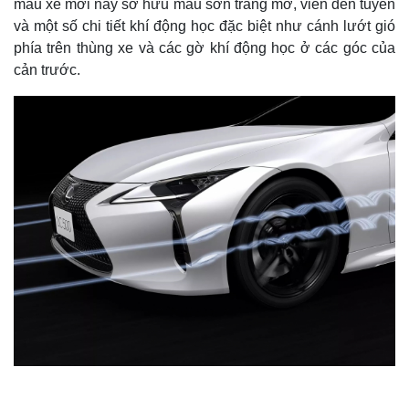
mẫu xe mới này sở hữu màu sơn trắng mờ, viền đen tuyền
và một số chi tiết khí động học đặc biệt như cánh lướt gió
phía trên thùng xe và các gờ khí động học ở các góc của
cản trước.