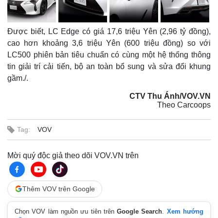
Được biết, LC Edge có giá 17,6 triệu Yên (2,96 tỷ đồng),
cao hơn khoảng 3,6 triệu Yên (600 triệu đồng) so với
LC500 phiên bản tiêu chuẩn có cùng một hệ thống thông
tin giải trí cải tiến, bộ an toàn bổ sung và sửa đổi khung
gầm./.
CTV Thu Ánh/VOV.VN
Theo Carcoops
Tag:
VOV
Mời quý độc giả theo dõi VOV.VN trên
Kinh tế
Thị trường
Bất động sản
Giá vàng
Thêm VOV trên Google
Khởi nghiệp
Tiêu dùng
Tỷ giá
Chọn VOV làm nguồn ưu tiên trên
Google Search
.
Xem hướng
Chứng khoán