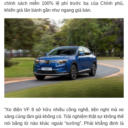
chính sách miễn 100% lệ phí trước bạ của Chính phủ,
khiến giá lăn bánh gần như ngang giá bán.
Kinh tế
Thị trường
Bất động sản
Giá vàng
“Xe điện VF 8 sở hữu nhiều công nghệ, tiện nghi mà xe
Khởi nghiệp
Tiêu dùng
xăng cùng tầm giá không có. Trải nghiệm thật sự không thể
Tỷ giá
nói bằng từ nào khác ngoài “sướng”. Phải khẳng định là
Chứng khoán