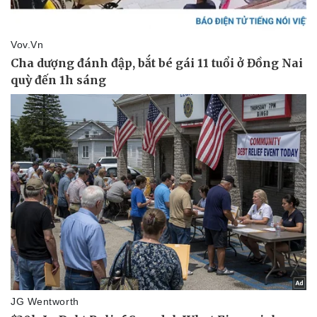
Thể thao
Ô tô - Xe máy
Bóng đá
Ô tô
Lịch thi đấu bóng đá
Xe máy
Thế giới thể thao
Tư vấn
eSports
Hậu trường