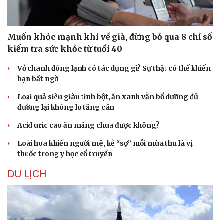
Muốn khỏe mạnh khi về già, đừng bỏ qua 8 chỉ số
kiểm tra sức khỏe từ tuổi 40
Vỏ chanh đông lạnh có tác dụng gì? Sự thật có thể khiến
bạn bất ngờ
Loại quả siêu giàu tinh bột, ăn xanh vẫn bổ dưỡng đủ
đường lại không lo tăng cân
Acid uric cao ăn măng chua được không?
Loài hoa khiến người mê, kẻ “sợ” mỗi mùa thu là vị
thuốc trong y học cổ truyền
DU LỊCH
Cải chính