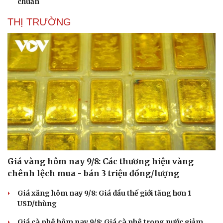
chuẩn
THỊ TRƯỜNG
Giá vàng hôm nay 9/8: Các thương hiệu vàng
chênh lệch mua - bán 3 triệu đồng/lượng
Du lịch
Podcast
Tư vấn
Câu chuyện thời sự
Giá xăng hôm nay 9/8: Giá dầu thế giới tăng hơn 1
Săn Tour
Đọc truyện đêm khuya
USD/thùng
check-in
Cửa sổ tình yêu
Kể chuyện cho bé
Giá cà phê hôm nay 9/8: Giá cà phê trong nước giảm