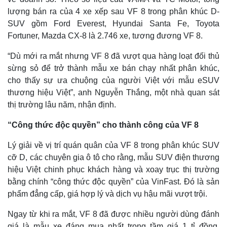
lượng bán ra của 4 xe xếp sau VF 8 trong phân khúc D-
SUV gồm Ford Everest, Hyundai Santa Fe, Toyota
Fortuner, Mazda CX-8 là 2.746 xe, tương đương VF 8.
“Dù mới ra mắt nhưng VF 8 đã vượt qua hàng loạt đối thủ
sừng sỏ để trở thành mẫu xe bán chạy nhất phân khúc,
cho thấy sự ưa chuộng của người Việt với mẫu eSUV
thương hiệu Việt”, anh Nguyễn Thắng, một nhà quan sát
thị trường lâu năm, nhận định.
“Công thức độc quyền” cho thành công của VF 8
Lý giải về vị trí quán quân của VF 8 trong phân khúc SUV
Thế giới
Multimedia
cỡ D, các chuyên gia ô tô cho rằng, mẫu SUV điện thương
Quan sát
Video
hiệu Việt chinh phục khách hàng và xoay trục thị trường
Cuộc sống đó đây
Ảnh
Hồ sơ
E-Magazine
bằng chính “công thức độc quyền” của VinFast. Đó là sản
Infographic
phẩm đẳng cấp, giá hợp lý và dịch vụ hậu mãi vượt trội.
Ngay từ khi ra mắt, VF 8 đã được nhiều người dùng đánh
giá là mẫu xe đáng mua nhất trong tầm giá 1 tỉ đồng.