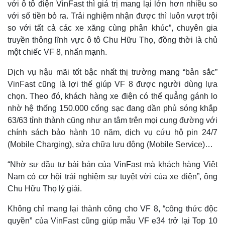
với ô tô điện VinFast thì giá trị mang lại lớn hơn nhiều so
Giá cà phê
với số tiền bỏ ra. Trải nghiệm nhận được thì luôn vượt trội
so với tất cả các xe xăng cùng phân khúc”, chuyên gia
truyền thông lĩnh vực ô tô Chu Hữu Thọ, đồng thời là chủ
một chiếc VF 8, nhấn mạnh.
Dịch vụ hậu mãi tốt bậc nhất thị trường mang “bản sắc”
VinFast cũng là lợi thế giúp VF 8 được người dùng lựa
chọn. Theo đó, khách hàng xe điện có thể quẳng gánh lo
nhờ hệ thống 150.000 cổng sạc đang dần phủ sóng khắp
63/63 tỉnh thành cũng như an tâm trên mọi cung đường với
chính sách bảo hành 10 năm, dịch vụ cứu hộ pin 24/7
(Mobile Charging), sửa chữa lưu động (Mobile Service)…
“Nhờ sự đầu tư bài bản của VinFast mà khách hàng Việt
Nam có cơ hội trải nghiệm sự tuyệt vời của xe điện”, ông
Chu Hữu Thọ lý giải.
Không chỉ mang lại thành công cho VF 8, “công thức độc
quyền” của VinFast cũng giúp mẫu VF e34 trở lại Top 10