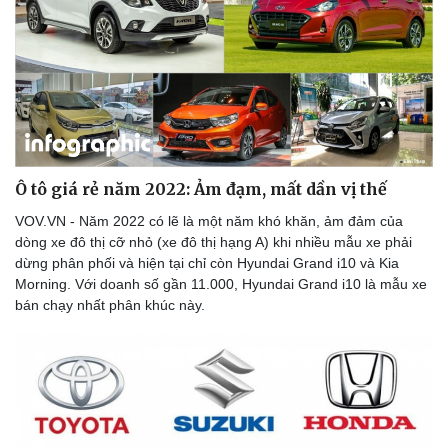
Doanh nghiệp
Công nghệ
Thông tin doanh nghiệp
Sành điệu
Doanh nghiệp 24h
Tin Công nghệ
Doanh nhân
Trải nghiệm
Vì cộng đồng
Chuyển đổi số
Ô tô giá rẻ năm 2022: Ảm đạm, mất dần vị thế
VOV.VN - Năm 2022 có lẽ là một năm khó khăn, ảm đảm của
dòng xe đô thị cỡ nhỏ (xe đô thị hạng A) khi nhiều mẫu xe phải
dừng phân phối và hiện tại chỉ còn Hyundai Grand i10 và Kia
Morning. Với doanh số gần 11.000, Hyundai Grand i10 là mẫu xe
bán chạy nhất phân khúc này.