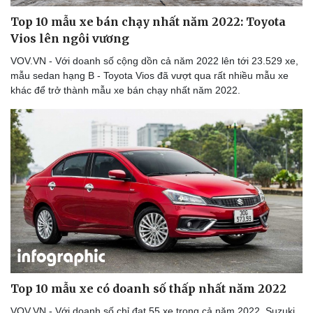
Top 10 mẫu xe bán chạy nhất năm 2022: Toyota
Vios lên ngôi vương
VOV.VN - Với doanh số cộng dồn cả năm 2022 lên tới 23.529 xe,
mẫu sedan hạng B - Toyota Vios đã vượt qua rất nhiều mẫu xe
khác để trở thành mẫu xe bán chạy nhất năm 2022.
Sức khỏe
Đời sống
Dinh dưỡng - món ngon
Nhà đẹp
Cây thuốc
Blog
Sản phụ khoa
Tình yêu - Gia đình
Nhi khoa
Nam khoa
Làm đẹp - giảm cân
Phòng mạch online
Ăn sạch sống khỏe
Top 10 mẫu xe có doanh số thấp nhất năm 2022
VOV.VN - Với doanh số chỉ đạt 55 xe trong cả năm 2022, Suzuki