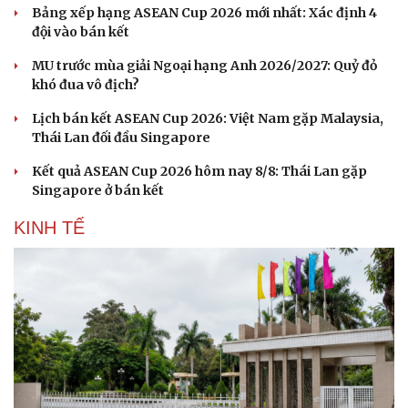
Bảng xếp hạng ASEAN Cup 2026 mới nhất: Xác định 4
đội vào bán kết
MU trước mùa giải Ngoại hạng Anh 2026/2027: Quỷ đỏ
khó đua vô địch?
Lịch bán kết ASEAN Cup 2026: Việt Nam gặp Malaysia,
Thái Lan đối đầu Singapore
Kết quả ASEAN Cup 2026 hôm nay 8/8: Thái Lan gặp
Singapore ở bán kết
KINH TẾ
Văn hóa
Giải trí
Sân khấu - Điện ảnh
Nghệ sĩ
Văn học
Thời trang
Âm nhạc
Sao Việt
Di sản