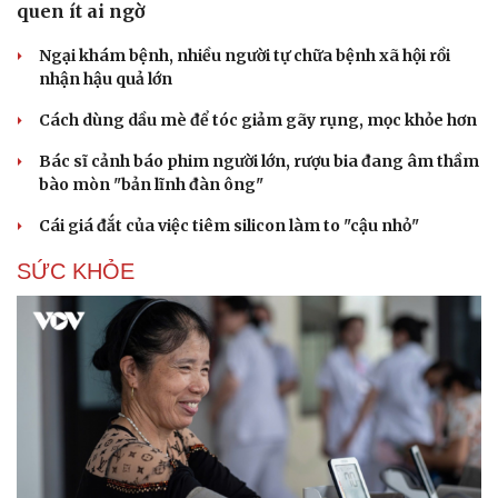
quen ít ai ngờ
Ngại khám bệnh, nhiều người tự chữa bệnh xã hội rồi
nhận hậu quả lớn
Cách dùng dầu mè để tóc giảm gãy rụng, mọc khỏe hơn
Bác sĩ cảnh báo phim người lớn, rượu bia đang âm thầm
bào mòn "bản lĩnh đàn ông"
Cái giá đắt của việc tiêm silicon làm to "cậu nhỏ"
SỨC KHỎE