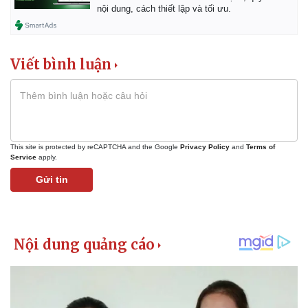
Vụ án
Vũ khí
nội dung, cách thiết lập và tối ưu.
Tin nóng
Việt Nam
Tư vấn luật
Phân tích
Viết bình luận
This site is protected by reCAPTCHA and the Google
Privacy Policy
and
Terms of
Service
apply.
Gửi tin