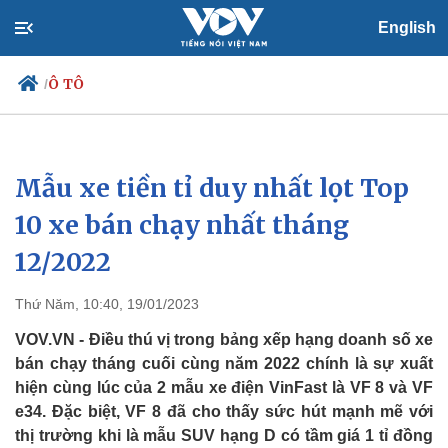
English
Ô TÔ
/
Mẫu xe tiền tỉ duy nhất lọt Top
Chính trị
Xã hội
Đảng
Tin 24h
10 xe bán chạy nhất tháng
Tổ chức nhân sự
Dự báo thời tiết
12/2022
Quốc hội
Giáo dục
Nhận diện sự thật
Dấu ấn VOV
Việc làm
Thứ Năm, 10:40, 19/01/2023
Biển đảo
VOV.VN - Điều thú vị trong bảng xếp hạng doanh số xe
bán chạy tháng cuối cùng năm 2022 chính là sự xuất
hiện cùng lúc của 2 mẫu xe điện VinFast là VF 8 và VF
e34. Đặc biệt, VF 8 đã cho thấy sức hút mạnh mẽ với
thị trường khi là mẫu SUV hạng D có tầm giá 1 tỉ đồng