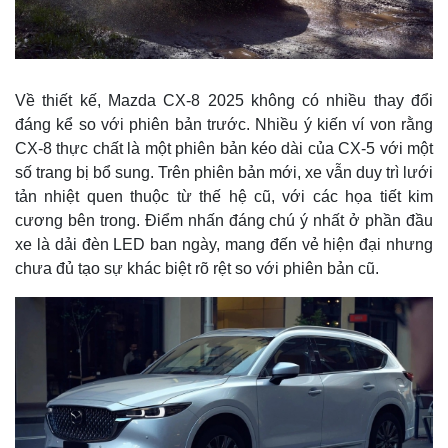
Kinh tế
Thị
Bất động sản
Gi
Khởi nghiệp
Ti
Về thiết kế, Mazda CX-8 2025 không có nhiều thay đổi
Tỷ
Ch
đáng kể so với phiên bản trước. Nhiều ý kiến ví von rằng
Gi
CX-8 thực chất là một phiên bản kéo dài của CX-5 với một
số trang bị bổ sung. Trên phiên bản mới, xe vẫn duy trì lưới
tản nhiệt quen thuộc từ thế hệ cũ, với các họa tiết kim
cương bên trong. Điểm nhấn đáng chú ý nhất ở phần đầu
xe là dải đèn LED ban ngày, mang đến vẻ hiện đại nhưng
chưa đủ tạo sự khác biệt rõ rệt so với phiên bản cũ.