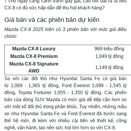
7 chỗ ngày càng cạnh tranh gay gắt, câu hỏi đặt ra là liệu
CX-8 có đủ sức hấp dẫn để thu hút khách hàng?
Giá bán và các phiên bản dự kiến
Mazda CX-8 2025 hiện có 3 phiên bản với mức giá điều
chỉnh:
Mazda CX-8 Luxury
969 triệu đồng
Mazda CX-8 Premium
1,049 tỷ đồng
Mazda CX-8 Signature
1,149 tỷ đồng
AWD
So với các đối thủ như Hyundai Santa Fe có giá bán
từ 1,069 - 1,365 tỷ đồng, Ford Everest 1,099 - 1,545 tỷ
đồng, Toyota Fortuner 1,055 - 1,350 tỷ đồng. Các phiên
bản của dòng SUV Mazda có mức giá dễ tiếp cận hơn so
với một số đối thủ trong phân khúc. Tuy nhiên, những mẫu
xe như Hyundai Santa Fe và Ford Everest đã bước sang
thế hệ mới, đi kèm với nhiều cải tiến về thiết kế, công
nghệ, vận hành, tạo nên sức hút lớn hơn so với CX-8.