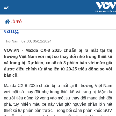
Mazda CX-8 2025 chuẩn bị ra
mắt thị trường Việt Nam, giá bán
Ô TÔ
/
tăng
Thứ Năm, 07:00, 05/12/2024
Chính trị
Xã 
VOV.VN - Mazda CX-8 2025 chuẩn bị ra mắt tại thị
Đảng
Ti
trường Việt Nam với một số thay đổi nhỏ trong thiết kế
Tổ chức nhân sự
Dự 
và trang bị. Dự kiến, xe sẽ có 3 phiên bản với mức giá
Quốc hội
Gi
được điều chỉnh từ tăng lên từ 20-25 triệu đồng so với
Nhận diện sự thật
Dấ
bản cũ.
Vi
Bi
Mazda CX-8 2025 chuẩn bị ra mắt tại thị trường Việt Nam
với một số thay đổi nhẹ trong thiết kế và trang bị. Mặc dù
người tiêu dùng kỳ vọng vào một sự thay đổi mang tính đột
phá, tuy nhiên mẫu xe này vẫn giữ nguyên phần lớn nét
thiết kế từ phiên bản trước. Trong bối cảnh phân khúc SUV