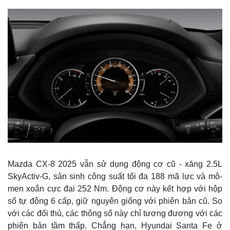
Thế giới
Mul
Quan sát
Vi
Cuộc sống đó đây
Ản
Hồ sơ
E-
In
Mazda CX-8 2025 vẫn sử dụng động cơ cũ - xăng 2.5L
SkyActiv-G, sản sinh công suất tối đa 188 mã lực và mô-
men xoắn cực đại 252 Nm. Động cơ này kết hợp với hộp
số tự động 6 cấp, giữ nguyên giống với phiên bản cũ. So
với các đối thủ, các thông số này chỉ tương đương với các
phiên bản tầm thấp. Chẳng hạn, Hyundai Santa Fe ở