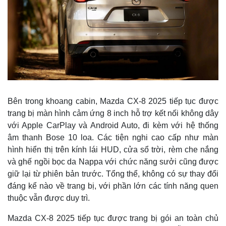
Tin nóng
Vi
Tư vấn luật
Ph
Bên trong khoang cabin, Mazda CX-8 2025 tiếp tục được
trang bị màn hình cảm ứng 8 inch hỗ trợ kết nối không dây
với Apple CarPlay và Android Auto, đi kèm với hệ thống
âm thanh Bose 10 loa. Các tiện nghi cao cấp như màn
hình hiển thị trên kính lái HUD, cửa sổ trời, rèm che nắng
và ghế ngồi bọc da Nappa với chức năng sưởi cũng được
giữ lại từ phiên bản trước. Tổng thể, không có sự thay đổi
đáng kể nào về trang bị, với phần lớn các tính năng quen
thuộc vẫn được duy trì.
Mazda CX-8 2025 tiếp tục được trang bị gói an toàn chủ