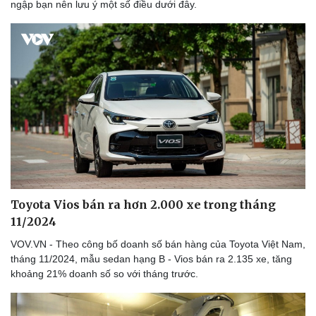
ngập bạn nên lưu ý một số điều dưới đây.
Tư vấn
Câ
Săn Tour
Đọ
check-in
Cử
Kể
Hạ
Toyota Vios bán ra hơn 2.000 xe trong tháng
11/2024
VOV.VN - Theo công bố doanh số bán hàng của Toyota Việt Nam,
tháng 11/2024, mẫu sedan hạng B - Vios bán ra 2.135 xe, tăng
khoảng 21% doanh số so với tháng trước.