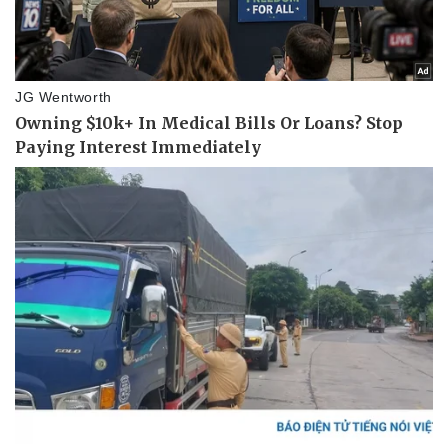
Văn hóa
Giải trí
Sân khấu - Điện ảnh
Nghệ sĩ
Văn học
Thời trang
Âm nhạc
Sao Việt
Di sản