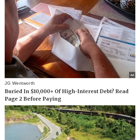
Sức khỏe
Đời sống
Dinh dưỡng - món ngon
Nhà đẹp
Cây thuốc
Blog
Sản phụ khoa
Tình yêu - Gia đình
Nhi khoa
Nam khoa
Làm đẹp - giảm cân
Phòng mạch online
Ăn sạch sống khỏe