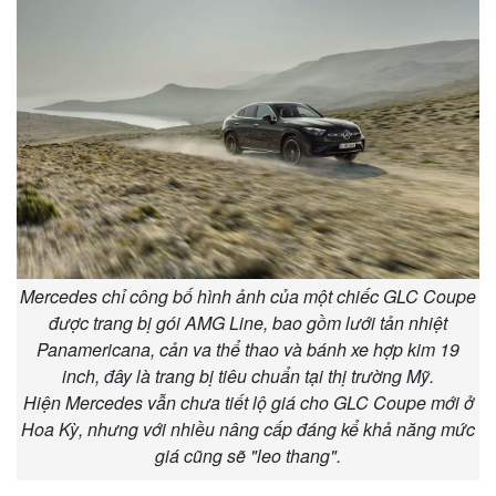
Doanh nghiệp
Công nghệ
Thông tin doanh nghiệp
Sành điệu
Doanh nghiệp 24h
Tin Công nghệ
Doanh nhân
Trải nghiệm
Vì cộng đồng
Chuyển đổi số
Mercedes chỉ công bố hình ảnh của một chiếc GLC Coupe
được trang bị gói AMG Line, bao gồm lưới tản nhiệt
Panamericana, cản va thể thao và bánh xe hợp kim 19
inch, đây là trang bị tiêu chuẩn tại thị trường Mỹ.
Hiện Mercedes vẫn chưa tiết lộ giá cho GLC Coupe mới ở
Hoa Kỳ, nhưng với nhiều nâng cấp đáng kể khả năng mức
giá cũng sẽ "leo thang".