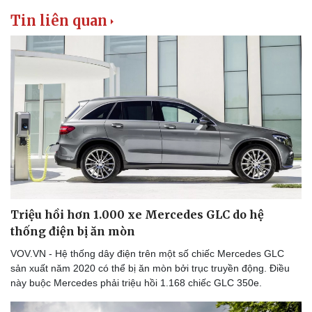
Tin liên quan
Triệu hồi hơn 1.000 xe Mercedes GLC do hệ
thống điện bị ăn mòn
VOV.VN - Hệ thống dây điện trên một số chiếc Mercedes GLC
Du lịch
Podcast
sản xuất năm 2020 có thể bị ăn mòn bởi trục truyền động. Điều
Tư vấn
Câu chuyện thời sự
này buộc Mercedes phải triệu hồi 1.168 chiếc GLC 350e.
Săn Tour
Đọc truyện đêm khuya
check-in
Cửa sổ tình yêu