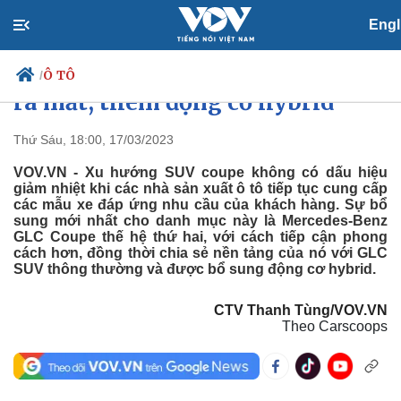
Ô TÔ - XE MÁY
Ô tô
Engl
Mercedes-Benz GLC Coupe 2024
Ô TÔ
/
ra mắt, thêm động cơ hybrid
Thứ Sáu, 18:00, 17/03/2023
Chính trị
Xã hội
VOV.VN - Xu hướng SUV coupe không có dấu hiệu
giảm nhiệt khi các nhà sản xuất ô tô tiếp tục cung cấp
Đảng
Tin 24h
các mẫu xe đáp ứng nhu cầu của khách hàng. Sự bổ
Tổ chức nhân sự
Dự báo thời tiết
sung mới nhất cho danh mục này là Mercedes-Benz
Quốc hội
Giáo dục
GLC Coupe thế hệ thứ hai, với cách tiếp cận phong
Nhận diện sự thật
Dấu ấn VOV
cách hơn, đồng thời chia sẻ nền tảng của nó với GLC
Việc làm
SUV thông thường và được bổ sung động cơ hybrid.
Biển đảo
CTV Thanh Tùng/VOV.VN
Theo Carscoops