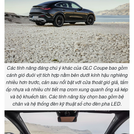
Các tính năng đáng chú ý khác của GLC Coupe bao gồm
cánh gió đuôi vịt tích hợp nằm bên dưới kính hậu nghiêng
nhiều hơn trước, cản sau nổi bật với cửa thoát gió giả, tấm
ốp nhựa và nhiều chi tiết mạ crom xung quanh ống xả kép
và bộ khuếch tán. Các tính năng tùy chọn bao gồm bệ
chân và hệ thống đèn kỹ thuật số cho đèn pha LED.
Kinh tế
Thị trường
Bất động sản
Giá vàng
Khởi nghiệp
Tiêu dùng
Tỷ giá
Chứng khoán