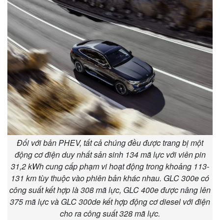
Thể thao
Ô tô - Xe máy
Bóng đá
Ô tô
Lịch thi đấu bóng đá
Xe máy
Thế giới thể thao
Tư vấn
eSports
Hậu trường
Đối với bản PHEV, tất cả chúng đều được trang bị một
động cơ điện duy nhất sản sinh 134 mã lực với viên pin
31,2 kWh cung cấp phạm vi hoạt động trong khoảng 113-
131 km tùy thuộc vào phiên bản khác nhau. GLC 300e có
công suất kết hợp là 308 mã lực, GLC 400e được nâng lên
375 mã lực và GLC 300de kết hợp động cơ diesel với điện
cho ra công suất 328 mã lực.