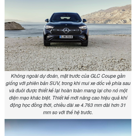
Không ngoài dự đoán, mặt trước của GLC Coupe gần
giống với phiên bản SUV, trong khi mui xe dốc về phía sau
Thế giới
Multimedia
và đuôi được thiết kế lại hoàn toàn mang lại cho nó một
Quan sát
Video
diện mạo khác biệt. Thiết kế mới nâng cao hiệu quả khí
Cuộc sống đó đây
Ảnh
động học đồng thời, chiều dài xe 4.763 mm dài hơn 31
Hồ sơ
E-Magazine
mm so với thế hệ trước.
Infographic