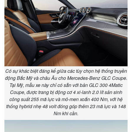
Vụ án
Vũ khí
Tin nóng
Việt Nam
Tư vấn luật
Phân tích
Có sự khác biệt đáng kể giữa các tùy chọn hệ thống truyền
động Bắc Mỹ và châu Âu cho Mercedes-Benz GLC Coupe.
Tại Mỹ, mẫu xe này chỉ có sẵn với bản GLC 300 4Matic
Coupe, được trang bị động cơ 4 xi-lanh 2.0 lít sản sinh
công suất 255 mã lực và mô-men xoắn 400 Nm, với hệ
thống hybrid nhẹ 48 volt đóng góp thêm 23 mã lực và 148
Nm khi cần.