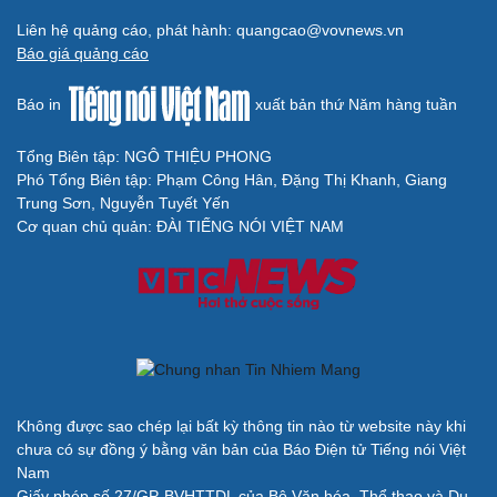
Liên hệ quảng cáo, phát hành: quangcao@vovnews.vn
Báo giá quảng cáo
Báo in
xuất bản thứ Năm hàng tuần
Tổng Biên tập: NGÔ THIỆU PHONG
Phó Tổng Biên tập: Phạm Công Hân, Đặng Thị Khanh, Giang
Trung Sơn, Nguyễn Tuyết Yến
Cơ quan chủ quản: ĐÀI TIẾNG NÓI VIỆT NAM
Không được sao chép lại bất kỳ thông tin nào từ website này khi
chưa có sự đồng ý bằng văn bản của Báo Điện tử Tiếng nói Việt
Nam
Giấy phép số 27/GP-BVHTTDL của Bộ Văn hóa, Thể thao và Du