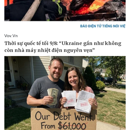
Pháp luật
Quân sự - Quốc phòng
Vụ án
Vũ khí
Tin nóng
Việt Nam
Tư vấn luật
Phân tích