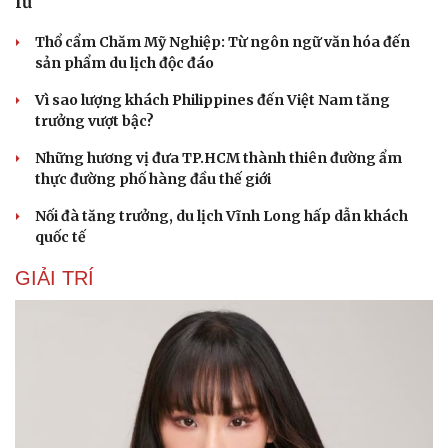
lũ
Thổ cẩm Chăm Mỹ Nghiệp: Từ ngôn ngữ văn hóa đến
sản phẩm du lịch độc đáo
Vì sao lượng khách Philippines đến Việt Nam tăng
trưởng vượt bậc?
Những hương vị đưa TP.HCM thành thiên đường ẩm
thực đường phố hàng đầu thế giới
Du lịch
Podcast
Nối đà tăng trưởng, du lịch Vĩnh Long hấp dẫn khách
Tư vấn
Câu chuyện thời sự
quốc tế
Săn Tour
Đọc truyện đêm khuya
check-in
Cửa sổ tình yêu
GIẢI TRÍ
Kể chuyện cho bé
Hạt giống tâm hồn