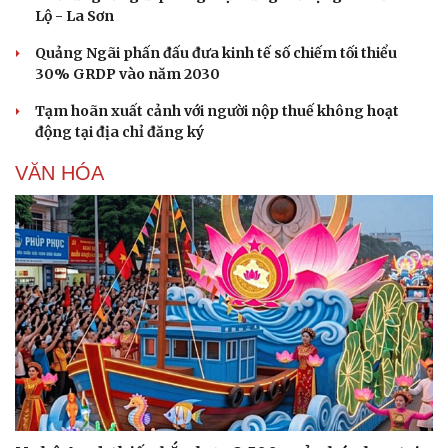
Lộ - La Sơn
Quảng Ngãi phấn đấu đưa kinh tế số chiếm tối thiểu
30% GRDP vào năm 2030
Tạm hoãn xuất cảnh với người nộp thuế không hoạt
động tại địa chỉ đăng ký
Sức khỏe
Đời sống
VĂN HÓA
Dinh dưỡng - món ngon
Nhà đẹp
Cây thuốc
Blog
Sản phụ khoa
Tình yêu - Gia đình
Nhi khoa
Nam khoa
Làm đẹp - giảm cân
Phòng mạch online
Ăn sạch sống khỏe