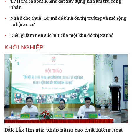
TP.HCM rà soát 16 khu đất xây dựng nhà lưu trú công
nhân
Nhà ở cho thuê: Lối mở để bình ổn thị trường và mở rộng
cơ hội an cư
Điều gì làm nên sức hút của một khu đô thị xanh?
KHỞI NGHIỆP
Đắk Lắk tìm giải pháp nâng cao chất lượng hoạt