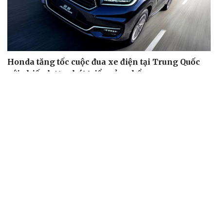
Honda tăng tốc cuộc đua xe điện tại Trung Quốc
với chiến lược phát triển sản phẩm
Mazda MX-5 thế hệ mới sẽ có cả bản thuần điện và động
cơ xăng Skyactiv-Z 2.5L
Ngành ô tô Trung Quốc đối mặt khủng hoảng vì cuộc
chiến giảm giá xe điện
Gần 2.000 con ốc titan trên siêu xe Pagani có giá hơn
2,9 tỷ đồng
Giải thưởng Car Choice Awards 2026 có thay đổi ở hạng
mục Dấu ấn của năm
XE MÁY