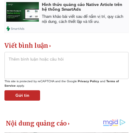
Hình thức quảng cáo Native Article trên
hệ thống SmartAds
Tham khảo bài viết sau để nắm vị trí, quy cách
nội dung, cách thiết lập và tối ưu.
Viết bình luận
Kinh tế
Thị trường
Bất động sản
Giá vàng
Khởi nghiệp
Tiêu dùng
Tỷ giá
This site is protected by reCAPTCHA and the Google
Privacy Policy
and
Terms of
Chứng khoán
Service
apply.
Giá cà phê
Gửi tin