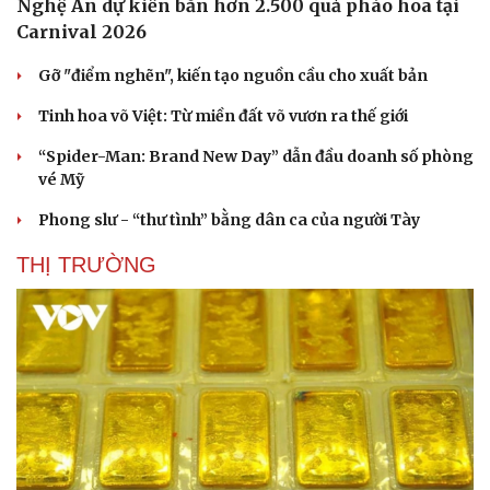
Nghệ An dự kiến bắn hơn 2.500 quả pháo hoa tại
Carnival 2026
Gỡ "điểm nghẽn", kiến tạo nguồn cầu cho xuất bản
Tinh hoa võ Việt: Từ miền đất võ vươn ra thế giới
“Spider-Man: Brand New Day” dẫn đầu doanh số phòng
vé Mỹ
Phong slư - “thư tình” bằng dân ca của người Tày
THỊ TRƯỜNG