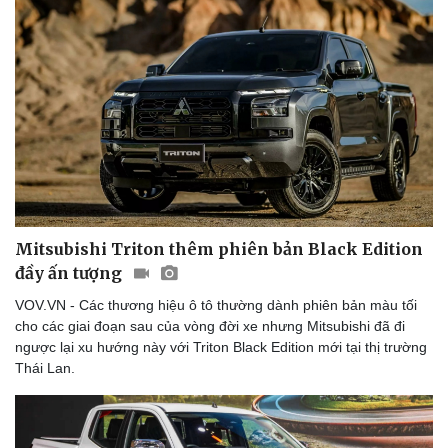
Thể thao
Ô tô - Xe máy
Bóng đá
Ô tô
Lịch thi đấu bóng đá
Xe máy
Thế giới thể thao
Tư vấn
Mitsubishi Triton thêm phiên bản Black Edition
eSports
đầy ấn tượng
Hậu trường
VOV.VN - Các thương hiệu ô tô thường dành phiên bản màu tối
cho các giai đoạn sau của vòng đời xe nhưng Mitsubishi đã đi
ngược lại xu hướng này với Triton Black Edition mới tại thị trường
Thái Lan.