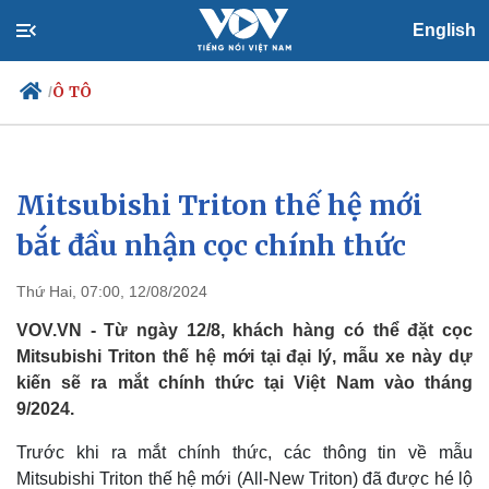
English
Ô TÔ
/
Mitsubishi Triton thế hệ mới
Chính trị
Xã hội
Đảng
Tin 24h
bắt đầu nhận cọc chính thức
Tổ chức nhân sự
Dự báo thời tiết
Quốc hội
Giáo dục
Thứ Hai, 07:00, 12/08/2024
Nhận diện sự thật
Dấu ấn VOV
Việc làm
VOV.VN - Từ ngày 12/8, khách hàng có thể đặt cọc
Biển đảo
Mitsubishi Triton thế hệ mới tại đại lý, mẫu xe này dự
kiến sẽ ra mắt chính thức tại Việt Nam vào tháng
9/2024.
Trước khi ra mắt chính thức, các thông tin về mẫu
Mitsubishi Triton thế hệ mới (All-New Triton) đã được hé lộ