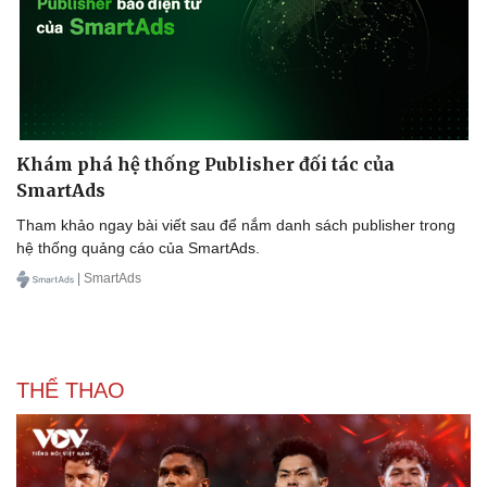
Khám phá hệ thống Publisher đối tác của
Doanh nghiệp
Công nghệ
SmartAds
Thông tin doanh nghiệp
Sành điệu
Tham khảo ngay bài viết sau để nắm danh sách publisher trong
Doanh nghiệp 24h
Tin Công nghệ
hệ thống quảng cáo của SmartAds.
Doanh nhân
Trải nghiệm
| SmartAds
Vì cộng đồng
Chuyển đổi số
THỂ THAO