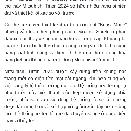
thể thấy Mitsubishi Triton 2024 sở hữu nhiều trang bị hiện
đại và thiết kế lột xác so với trước.
Cụ thể, xe được thiết kế dựa trên concept “Beast Mode”
nhưng vẫn tuân theo phong cách Dynamic Shield ở phần
đầu xe cho thấy vẻ ngoài hầm hố và cứng cáp. Khoang lái
của xe được bố trí theo trục ngang, cùng với đó là bổ sung
hàng loạt tính năng và tiện ích hiện đại hơn, cùng khả
năng kết nối thông qua ứng dụng Mitsubishi Connect.
Thế giới
Multimedia
Quan sát
Video
Mitsubishi Triton 2024 được xây dựng trên khung bậc
Cuộc sống đó đây
Ảnh
thang mới có diện tích mặt cắt ngang lớn hơn cùng với
Hồ sơ
E-Magazine
việc tăng tỷ lệ thép cường độ cao. Hệ thống treo tương tự
Infographic
như trước đây, với thanh đòn kép được sử dụng phía
trước, phía sau vẫn sử dụng hệ thống lò xo lá, nhưng
được làm nhẹ hơn và kết hợp với giảm xóc dày hơn. Đồng
thời, hệ thống trợ lực lái giờ đã chuyển sang sử dụng điện
thay vì thủy lực.